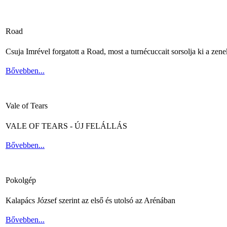
Road
Csuja Imrével forgatott a Road, most a turnécuccait sorsolja ki a zene
Bővebben...
Vale of Tears
VALE OF TEARS - ÚJ FELÁLLÁS
Bővebben...
Pokolgép
Kalapács József szerint az első és utolsó az Arénában
Bővebben...