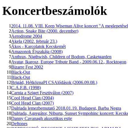
Koncertbeszámolók
1
2014. 11.08. VIII. Keep Wiseman Alive koncert "A meglepetések
2
Action, Snake Bite (2000. december)
3
Aerodrome 2004
4
Akela (2002. február 23.)
5
Ákos - Karcolatok Kecskemét
6
Amazonok Éjszakája (2008)
7
Anthrax, Nigthwish, Children of Bodom, Casketgarden
8
Avatar, Ikarosz, Europe Tribute Band - 2009.06.12., Rocktogon
9
Bizarre Fest 2002
10
Black-Out
11
Black-Out
12
Brigád, HétköznaPI CSAlódások (2006.09.08.)
13
C.A.F.B. (1998)
14
Carnia a Sziget Fesztiválon (2007)
15
Cool Head Clan (2004)
16
Cool Head Clan (2007)
17
Dalriada lemezbemutató 2018.01.19. Budapest, Barba Negra
18
Dalriada, Agregátor, Niburta, Sunset Sympohinc koncert: Kecske
19
Danny Cavanagh akusztikus estje
20
Deftones