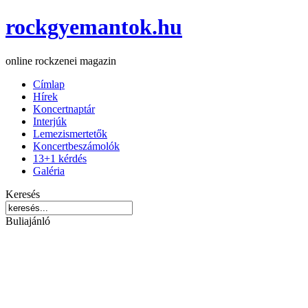
rockgyemantok.hu
online rockzenei magazin
Címlap
Hírek
Koncertnaptár
Interjúk
Lemezismertetők
Koncertbeszámolók
13+1 kérdés
Galéria
Keresés
Buliajánló