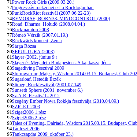
71
Power Rock Girls (2009.03.20.)
72
Progresszív rockzenei est a Rocktogonban
73
PunkRockRiot fesztivál (2007.06.22-23)
74
REMORSE, BORN33, MINDCONTROL (2000)
75
Road, Dharma, Holtidõ (2008.04.04.)
76
Rockmaraton 2008
77
Rómeó Vérzik (2007.01.19.)
78
Rückwärts koncert, Zenta
79
Sárga Rózsa
80
SEPULTURA (2003)
81
Slayer (2002. június 9.)
82
Slayer és Megadeth Budapesten - Sika, kasza, léc...
83
Stagediving Fesztivál 2009
84
Stormwarrior, Majesty, Wisdom 2014.03.15. Budapest, Club 20
85
Sugarloaf, Hetedik Érzék
86
Sümegi Rockfesztivál (2001.07.149
87
Sunseth Sphere (2001. november 6.)
88
Sz.A.R. Fesztivál - 2012
89
Szegény Ember Nowa Rokkja fesztiválja (2010.04.09.)
90
SZIGET 2003
91
Sziget2006 1.rész
92
Sziget2006 2.rész
93
Tales of Evening, Dalriada, Wisdom 2015.03.15. Budapest, Clu
94
Tánfeszt 2006
95
Tankcsapda( 2009. október 23.)