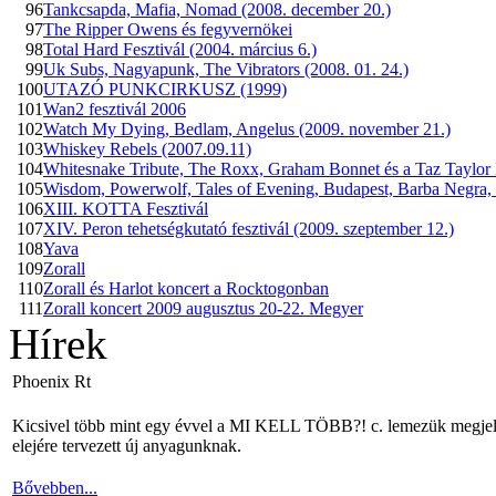
96
Tankcsapda, Mafia, Nomad (2008. december 20.)
97
The Ripper Owens és fegyvernökei
98
Total Hard Fesztivál (2004. március 6.)
99
Uk Subs, Nagyapunk, The Vibrators (2008. 01. 24.)
100
UTAZÓ PUNKCIRKUSZ (1999)
101
Wan2 fesztivál 2006
102
Watch My Dying, Bedlam, Angelus (2009. november 21.)
103
Whiskey Rebels (2007.09.11)
104
Whitesnake Tribute, The Roxx, Graham Bonnet és a Taz Taylor
105
Wisdom, Powerwolf, Tales of Evening, Budapest, Barba Negra,
106
XIII. KOTTA Fesztivál
107
XIV. Peron tehetségkutató fesztivál (2009. szeptember 12.)
108
Yava
109
Zorall
110
Zorall és Harlot koncert a Rocktogonban
111
Zorall koncert 2009 augusztus 20-22. Megyer
Hírek
Phoenix Rt
Kicsivel több mint egy évvel a MI KELL TÖBB?! c. lemezük megjelené
elejére tervezett új anyagunknak.
Bővebben...