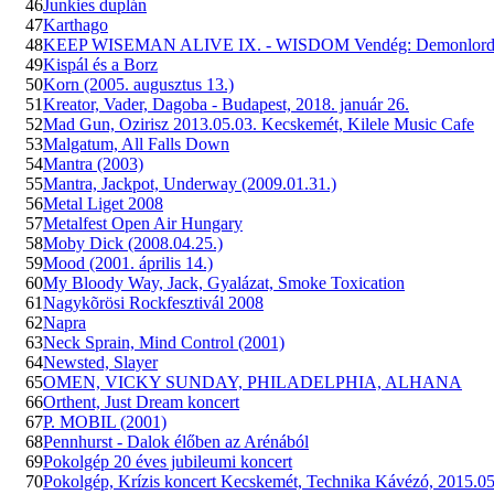
46
Junkies duplán
47
Karthago
48
KEEP WISEMAN ALIVE IX. - WISDOM Vendég: Demonlord,
49
Kispál és a Borz
50
Korn (2005. augusztus 13.)
51
Kreator, Vader, Dagoba - Budapest, 2018. január 26.
52
Mad Gun, Ozirisz 2013.05.03. Kecskemét, Kilele Music Cafe
53
Malgatum, All Falls Down
54
Mantra (2003)
55
Mantra, Jackpot, Underway (2009.01.31.)
56
Metal Liget 2008
57
Metalfest Open Air Hungary
58
Moby Dick (2008.04.25.)
59
Mood (2001. április 14.)
60
My Bloody Way, Jack, Gyalázat, Smoke Toxication
61
Nagykõrösi Rockfesztivál 2008
62
Napra
63
Neck Sprain, Mind Control (2001)
64
Newsted, Slayer
65
OMEN, VICKY SUNDAY, PHILADELPHIA, ALHANA
66
Orthent, Just Dream koncert
67
P. MOBIL (2001)
68
Pennhurst - Dalok élőben az Arénából
69
Pokolgép 20 éves jubileumi koncert
70
Pokolgép, Krízis koncert Kecskemét, Technika Kávézó, 2015.05