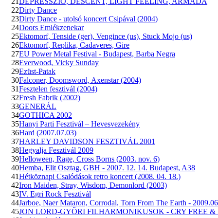
21
DEPRESSZIÓ, DESCENT, LIGHT FEELING, ARMADA
22
Dirty Dance
23
Dirty Dance - utolsó koncert Csipával (2004)
24
Doors Emlékzenekar
25
Ektomorf, Tenside (ger), Vengince (us), Stuck Mojo (us)
26
Ektomorf, Replika, Cadaveres, Gire
27
EU Power Metal Festival - Budapest, Barba Negra
28
Everwood, Vicky Sunday
29
Ezüst-Patak
30
Falconer, Doomsword, Axenstar (2004)
31
Fesztelen fesztivál (2004)
32
Fresh Fabrik (2002)
33
GENERÁL
34
GOTHICA 2002
35
Hanyi Parti Fesztivál – Hevesvezekény
36
Hard (2007.07.03)
37
HARLEY DAVIDSON FESZTIVÁL 2001
38
Hegyalja Fesztivál 2009
39
Helloween, Rage, Cross Borns (2003. nov. 6)
40
Hemba, Elit Osztag, GBH - 2007. 12. 14. Budapest, A38
41
Hétköznapi Csalódások retro koncert (2008. 04. 18.)
42
Iron Maiden, Stray, Wisdom, Demonlord (2003)
43
IV. Egri Rock Fesztivál
44
Jarboe, Naer Mataron, Corrodal, Torn From The Earth - 2009.0
45
JON LORD-GYÕRI FILHARMONIKUSOK - CRY FREE & 