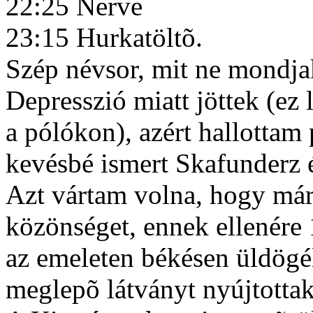
22:25 Nerve
23:15 Hurkatöltõ.
Szép névsor, mit ne mondjak
Depresszió miatt jöttek (ez 
a pólókon), azért hallottam 
kevésbé ismert Skafunderz é
Azt vártam volna, hogy már
közönséget, ennek ellenére
az emeleten békésen üldögé
meglepõ látványt nyújtottak