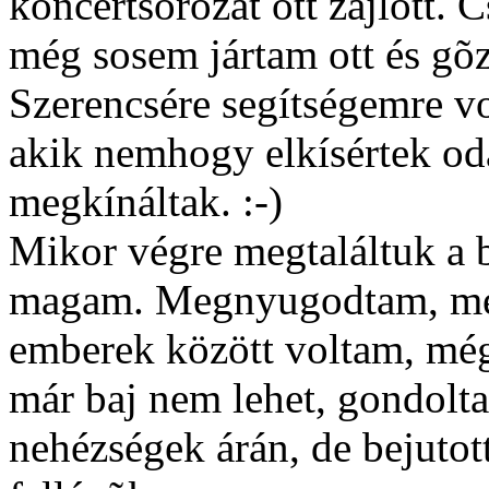
koncertsorozat ott zajlott.
még sosem jártam ott és gõ
Szerencsére segítségemre v
akik nemhogy elkísértek odá
megkínáltak. :-)
Mikor végre megtaláltuk a b
magam. Megnyugodtam, mert
emberek között voltam, még 
már baj nem lehet, gondol
nehézségek árán, de bejuto