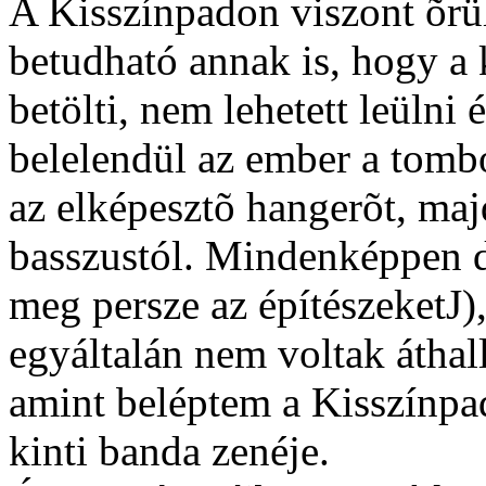
A Kisszínpadon viszont õrül
betudható annak is, hogy a 
betölti, nem lehetett leülni
belelendül az ember a tomb
az elképesztõ hangerõt, maj
basszustól. Mindenképpen di
meg persze az építészeketJ),
egyáltalán nem voltak áthal
amint beléptem a Kisszínpa
kinti banda zenéje.