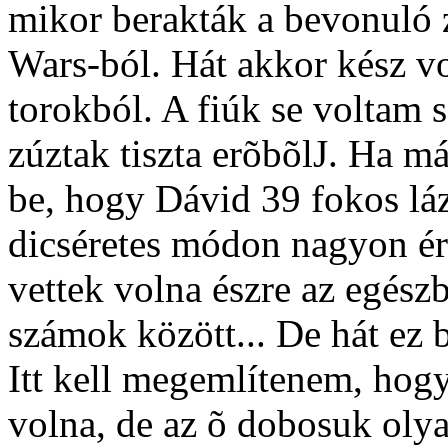
mikor berakták a bevonuló z
Wars-ból. Hát akkor kész vo
torokból. A fiúk se voltam 
zúztak tiszta erõbõlJ. Ha már
be, hogy Dávid 39 fokos láz
dicséretes módon nagyon ér
vettek volna észre az egészb
számok között... De hát ez 
Itt kell megemlítenem, hogy
volna, de az õ dobosuk olya