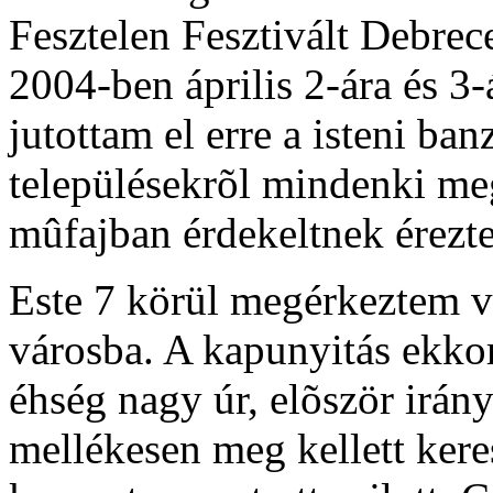
Fesztelen Fesztivált Debre
2004-ben április 2-ára és 3-
jutottam el erre a isteni ba
településekrõl mindenki megt
mûfajban érdekeltnek érezt
Este 7 körül megérkeztem v
városba. A kapunyitás ekkor
éhség nagy úr, elõször irá
mellékesen meg kellett kere