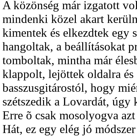
A közönség már izgatott volt
mindenki közel akart kerüln
kimentek és elkezdtek egy s
hangoltak, a beállításokat 
tomboltak, mintha már éle
klappolt, lejöttek oldalra é
basszusgitárostól, hogy mié
szétszedik a Lovardát, úgy
Erre õ csak mosolyogva azt fe
Hát, ez egy elég jó módszer 