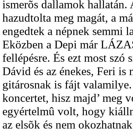
ismerõs dallamok hallatán.
hazudtolta meg magát, a más
engedtek a népnek semmi laz
Eközben a Depi már LÁZASA
fellépésre. És ezt most szó s
Dávid és az énekes, Feri is
gitárosnak is fájt valamilye
koncertet, hisz majd’ meg v
egyértelmû volt, hogy kiáll
az elsõk és nem okozhatnak