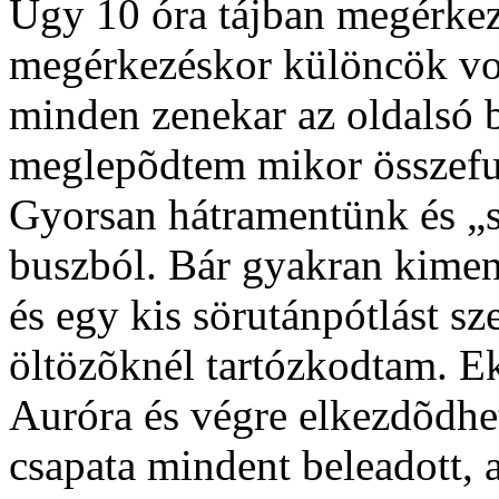
Úgy 10 óra tájban megérkeze
megérkezéskor különcök vo
minden zenekar az oldalsó be
meglepõdtem mikor összefut
Gyorsan hátramentünk és „s
buszból. Bár gyakran kime
és egy kis sörutánpótlást sz
öltözõknél tartózkodtam. E
Auróra és végre elkezdõdhet
csapata mindent beleadott, a