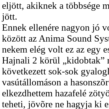
eljött, akiknek a többsége 
jött.
Ennek ellenére nagyon jó vo
között az Anima Sound Syst
nekem elég volt ez az egy est
Hajnali 2 körül „kidobtak”
következett sok-sok gyalog
vasútállomáson a hasonszõr
elkezdhettem hazafelé zötyö
teheti, jövõre ne hagyja ki 