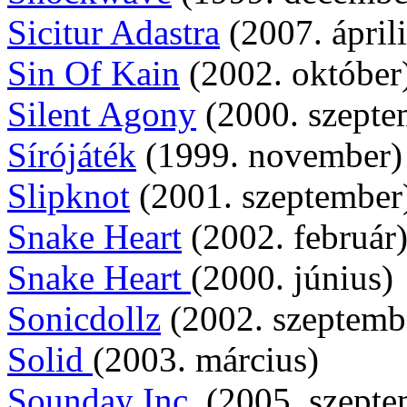
Sicitur Adastra
(2007. áprili
Sin Of Kain
(2002. október
Silent Agony
(2000. szepte
Sírójáték
(1999. november)
Slipknot
(2001. szeptember
Snake Heart
(2002. február
Snake Heart
(2000. június)
Sonicdollz
(2002. szeptemb
Solid
(2003. március)
Sounday Inc.
(2005. szepte