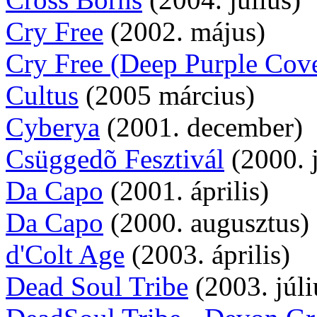
Cry Free
(2002. május)
Cry Free (Deep Purple Cov
Cultus
(2005 március)
Cyberya
(2001. december)
Csüggedõ Fesztivál
(2000. j
Da Capo
(2001. április)
Da Capo
(2000. augusztus)
d'Colt Age
(2003. április)
Dead Soul Tribe
(2003. júli