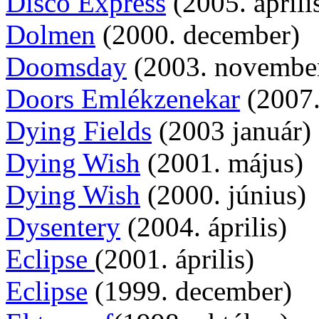
Disco Express
(2005. áprili
Dolmen
(2000. december)
Doomsday
(2003. novembe
Doors Emlékzenekar
(2007. 
Dying Fields
(2003 január)
Dying Wish
(2001. május)
Dying Wish
(2000. június)
Dysentery
(2004. április)
Eclipse
(2001. április)
Eclipse
(1999. december)