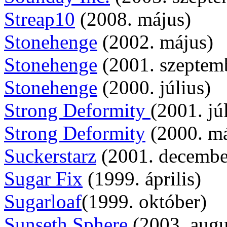
Streap10
(2008. május)
Stonehenge
(2002. május)
Stonehenge
(2001. szeptem
Stonehenge
(2000. július)
Strong Deformity
(2001. jú
Strong Deformity
(2000. má
Suckerstarz
(2001. decembe
Sugar Fix
(1999. április)
Sugarloaf
(1999. október)
Sunseth Sphere
(2003. augu