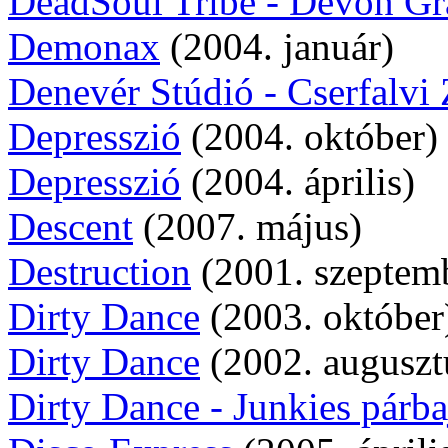
DeadSoul Tribe - Devon Gr
Demonax
(2004. január)
Denevér Stúdió - Cserfalvi 
Depresszió
(2004. október)
Depresszió
(2004. április)
Descent
(2007. május)
Destruction
(2001. szeptem
Dirty Dance
(2003. október
Dirty Dance
(2002. auguszt
Dirty Dance - Junkies párba