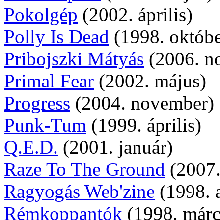
Pokolgép
(2002. április)
Polly Is Dead
(1998. októbe
Pribojszki Mátyás
(2006. n
Primal Fear
(2002. május)
Progress
(2004. november)
Punk-Tum
(1999. április)
Q.E.D.
(2001. január)
Raze To The Ground
(2007.
Ragyogás Web'zine
(1998. 
Rémkoppantók
(1998. márc