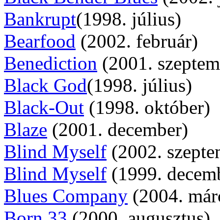
Bankrupt
(1998. július)
Bearfood
(2002. február)
Benediction
(2001. szeptem
Black God
(1998. július)
Black-Out
(1998. október)
Blaze
(2001. december)
Blind Myself
(2002. szepte
Blind Myself
(1999. decem
Blues Company
(2004. már
Born 33
(2000. augusztus)