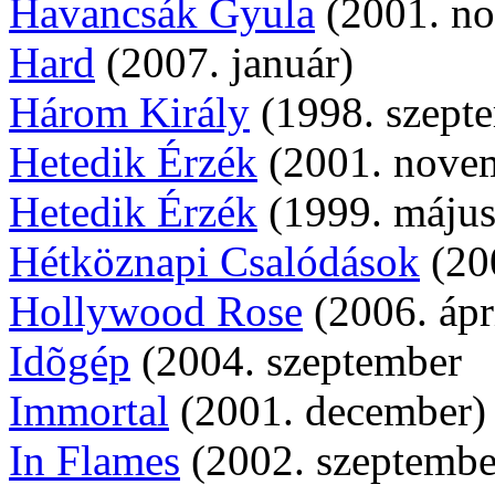
Havancsák Gyula
(2001. n
Hard
(2007. január)
Három Király
(1998. szept
Hetedik Érzék
(2001. nove
Hetedik Érzék
(1999. május
Hétköznapi Csalódások
(200
Hollywood Rose
(2006. ápri
Idõgép
(2004. szeptember
Immortal
(2001. december)
In Flames
(2002. szeptembe