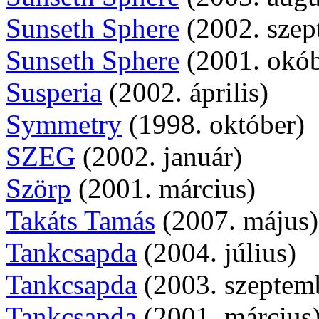
Sunseth Sphere
(2002. szep
Sunseth Sphere
(2001. okób
Susperia
(2002. április)
Symmetry
(1998. október)
SZEG
(2002. január)
Szörp
(2001. március)
Takáts Tamás
(2007. május)
Tankcsapda
(2004. július)
Tankcsapda
(2003. szeptem
Tankcsapda
(2001. március