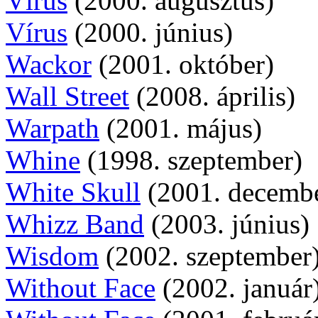
Vírus
(2000. augusztus)
Vírus
(2000. június)
Wackor
(2001. október)
Wall Street
(2008. április)
Warpath
(2001. május)
Whine
(1998. szeptember)
White Skull
(2001. decemb
Whizz Band
(2003. június)
Wisdom
(2002. szeptember
Without Face
(2002. január