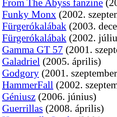
From The Abyss fanzine
(20
Funky Monx
(2002. szepte
Fürgerókalábak
(2003. dec
Fürgerókalábak
(2002. júliu
Gamma GT 57
(2001. szep
Galadriel
(2005. április)
Godgory
(2001. szeptember
HammerFall
(2002. szeptem
Géniusz
(2006. június)
Guerrillas
(2008. április)