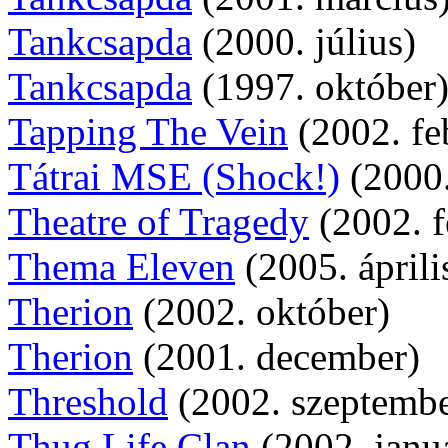
Tankcsapda
(2000. július)
Tankcsapda
(1997. október
Tapping The Vein
(2002. fe
Tátrai MSE (Shock!)
(2000.
Theatre of Tragedy
(2002. f
Thema Eleven
(2005. áprili
Therion
(2002. október)
Therion
(2001. december)
Threshold
(2002. szeptembe
Thug Life Clan
(2002. janu