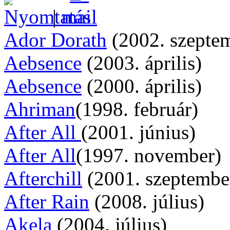
|
Ador Dorath
(2002. szepte
Aebsence
(2003. április)
Aebsence
(2000. április)
Ahriman
(1998. február)
After All
(2001. június)
After All
(1997. november)
Afterchill
(2001. szeptembe
After Rain
(2008. július)
Akela
(2004. július)