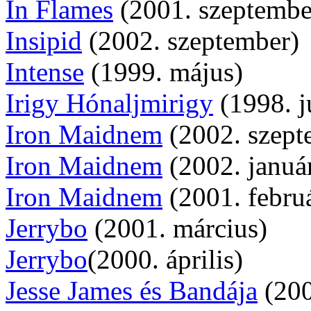
In Flames
(2001. szeptembe
Insipid
(2002. szeptember)
Intense
(1999. május)
Irigy Hónaljmirigy
(1998. j
Iron Maidnem
(2002. szept
Iron Maidnem
(2002. januá
Iron Maidnem
(2001. febru
Jerrybo
(2001. március)
Jerrybo
(2000. április)
Jesse James és Bandája
(200