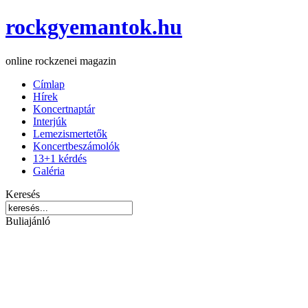
rockgyemantok.hu
online rockzenei magazin
Címlap
Hírek
Koncertnaptár
Interjúk
Lemezismertetők
Koncertbeszámolók
13+1 kérdés
Galéria
Keresés
Buliajánló