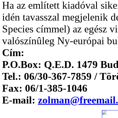
Ha az említett kiadóval sik
idén tavasszal megjelenik 
Species címmel) az egész v
valószínûleg Ny-európai bu
Cím:
P.O.Box: Q.E.D. 1479 Bud
Tel.: 06/30-367-7859 / Tör
Fax: 06/1-385-1046
E-mail:
zolman@freemail