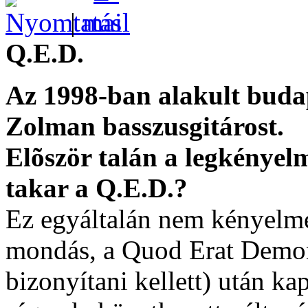
|
Q.E.D.
Az 1998-ban alakult buda
Zolman basszusgitárost.
Elõször talán a legkényelm
takar a Q.E.D.?
Ez egyáltalán nem kényelmet
mondás, a Quod Erat Demo
bizonyítani kellett) után ka