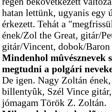
régen bekövetkezett változ
hatan lettünk, ugyanis egy 
érkezett. Tehát a "megfrissü
ének/Zol the Great, gitár/Pe
gitár/Vincent, dobok/Baron
Mindenhol mûvésznevek sz
megtudni a polgári neveke
De igen. Nagy Zoltán ének, 
billentyûk, Szél Vince gitá
jómagam Török Z. Zoltán.