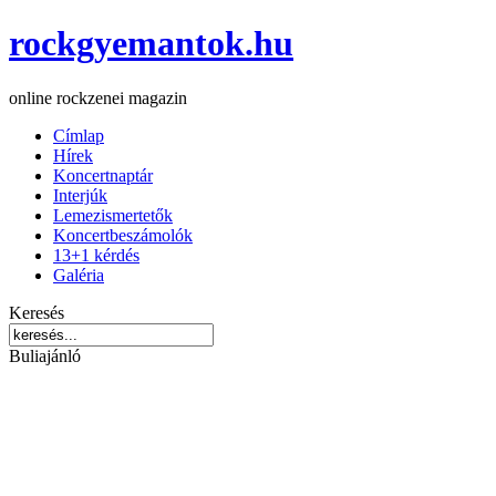
rockgyemantok.hu
online rockzenei magazin
Címlap
Hírek
Koncertnaptár
Interjúk
Lemezismertetők
Koncertbeszámolók
13+1 kérdés
Galéria
Keresés
Buliajánló