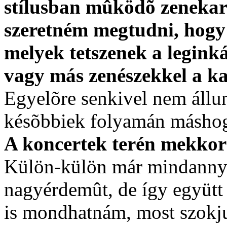
stílusban mûködõ zenekar
szeretném megtudni, hogy
melyek tetszenek a leginká
vagy más zenészekkel a ka
Egyelõre senkivel nem állun
késõbbiek folyamán máshog
A koncertek terén mekkora
Külön-külön már mindannyia
nagyérdemût, de így együtt 
is mondhatnám, most szokj