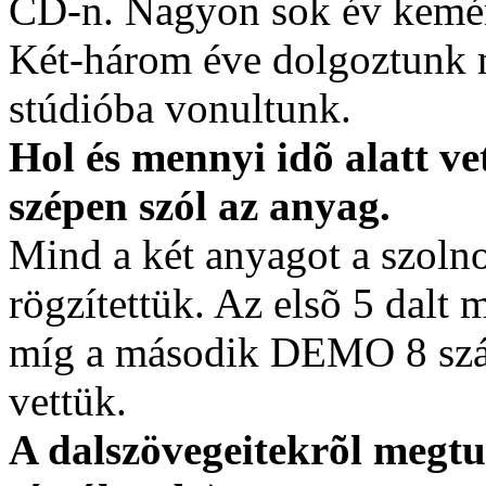
CD-n. Nagyon sok év kemé
Két-három éve dolgoztunk m
stúdióba vonultunk.
Hol és mennyi idõ alatt ve
szépen szól az anyag.
Mind a két anyagot a szoln
rögzítettük. Az elsõ 5 dalt
míg a második DEMO 8 szá
vettük.
A dalszövegeitekrõl megt