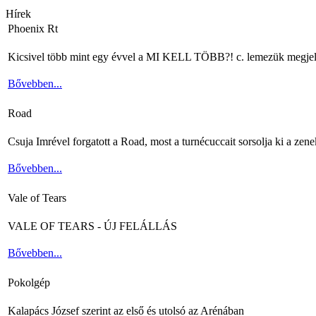
Hírek
Phoenix Rt
Kicsivel több mint egy évvel a MI KELL TÖBB?! c. lemezük megjelenés
Bővebben...
Road
Csuja Imrével forgatott a Road, most a turnécuccait sorsolja ki a zene
Bővebben...
Vale of Tears
VALE OF TEARS - ÚJ FELÁLLÁS
Bővebben...
Pokolgép
Kalapács József szerint az első és utolsó az Arénában