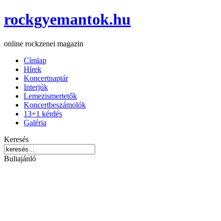
rockgyemantok.hu
online rockzenei magazin
Címlap
Hírek
Koncertnaptár
Interjúk
Lemezismertetők
Koncertbeszámolók
13+1 kérdés
Galéria
Keresés
Buliajánló