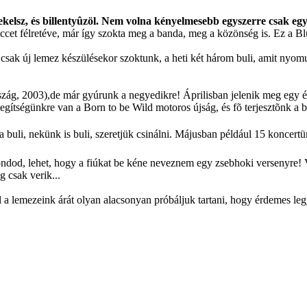
elsz, és billentyûzöl. Nem volna kényelmesebb egyszerre csak egy
viccet félretéve, már így szokta meg a banda, meg a közönség is. Ez a
csak új lemez készülésekor szoktunk, a heti két három buli, amit nyomun
ág, 2003),de már gyúrunk a negyedikre! Áprilisban jelenik meg egy él
gítségünkre van a Born to be Wild motoros újság, és fõ terjesztõnk a b
z a buli, nekünk is buli, szeretjük csinálni. Májusban például 15 koncert
od, lehet, hogy a fiúkat be kéne neveznem egy zsebhoki versenyre! Vi
 csak verik...
l a lemezeink árát olyan alacsonyan próbáljuk tartani, hogy érdemes le