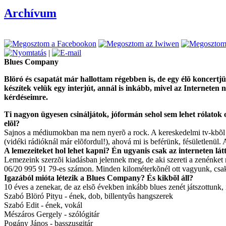
Archívum
|
Blues Company
Blöró és csapatát már hallottam régebben is, de egy élõ koncertjü
készítek velük egy interjút, annál is inkább, mivel az Interneten 
kérdéseimre.
Ti nagyon ügyesen csináljátok, jóformán sehol sem lehet rólatok o
elõl?
Sajnos a médiumokban ma nem nyerõ a rock. A kereskedelmi tv-kbõl c
(vidéki rádióknál már elõfordul!), ahová mi is beférünk, fésületlenül
A lemezeiteket hol lehet kapni? Én ugyanis csak az interneten lát
Lemezeink szerzõi kiadásban jelennek meg, de aki szereti a zenénket m
06/20 995 91 79-es számon. Minden kilométerkõnél ott vagyunk, csak 
Igazából mióta létezik a Blues Company? És kikbõl áll?
10 éves a zenekar, de az elsõ években inkább blues zenét játszottunk, i
Szabó Blöró Pityu - ének, dob, billentyûs hangszerek
Szabó Edit - ének, vokál
Mészáros Gergely - szólógitár
Pogány János - basszusgitár