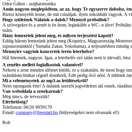
Odor Gábor - szájharmonika
Amin nagyon meglepõdtem, az az, hogy Te egyszerre dobolsz, ének
Biztos könnyebb lenne, de mit csináljak, ilyen sokoldalú vagyok. A 
Hogy születnek Nálatok a dalok? Mennyit próbáltok?
A szövegeket és a zenét is én írom, leginkább a WC- n ülve! Próbálni 
szám.
Hány lemezetek jelent meg, és milyen terjesztést kapott?
Eddig három lemezünk jelent meg (Kispirics, Magyarország-Motororsz
szponzorainktól ( Yamaha Zakar, Yokohama), a terjesztésben mindig se
Mennyire vagytok koncertek terén leterhelve?
Hál Istennek, nagyon. Igaz, a leterhelés szó talán nem is idevaló, his
A zenélés mellett foglalkoztok valamivel?
Nekem a zene minden idõmet kitölti, ez a szakmám, de most hogy mond
számítástechnikai cégnél domborít, Edit pedig óvó néni. A többiek meg
Mi a véleményetek az mp3-as letöltésekrõl?
Nem rajongunk érte! A dalaink szerzõi jogvédelem alá esnek, ráadásu
Van weboldala a zenekarnak?
Még nincs, de tervezzük!
Elérhetõség?
Telefonon: 06/20 9959179
Email:
company@freestart.hu
(hülyeségeket nem olvasunk el!)
Rob