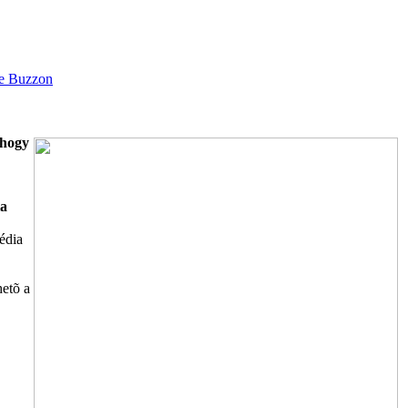
 hogy
ia
édia
hetõ a