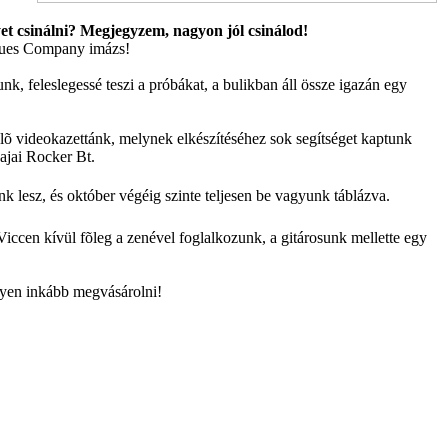
et csinálni? Megjegyzem, nagyon jól csinálod!
 Blues Company imázs!
k, feleslegessé teszi a próbákat, a bulikban áll össze igazán egy
õ videokazettánk, melynek elkészítéséhez sok segítséget kaptunk
ajai Rocker Bt.
ünk lesz, és október végéig szinte teljesen be vagyunk táblázva.
ccen kívül fõleg a zenével foglalkozunk, a gitárosunk mellette egy
gyen inkább megvásárolni!