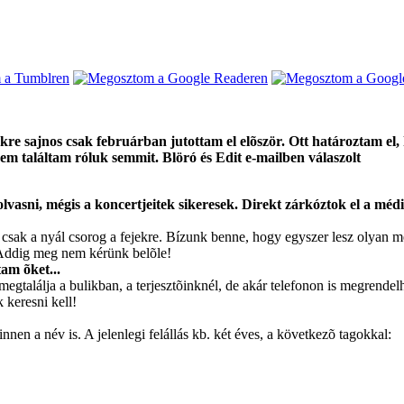
kre sajnos csak februárban jutottam el elõször. Ott határoztam el,
nem találtam róluk semmit. Blöró és Edit e-mailben válaszolt
lvasni, mégis a koncertjeitek sikeresek. Direkt zárkóztok el a méd
sak a nyál csorog a fejekre. Bízunk benne, hogy egyszer lesz olyan m
. Addig meg nem kérünk belõle!
tam õket...
egtalálja a bulikban, a terjesztõinknél, de akár telefonon is megrendel
keresni kell!
nnen a név is. A jelenlegi felállás kb. két éves, a következõ tagokkal: