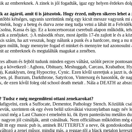
ik az embereknek. A zinek is jól fogadták, igaz egy helyen érdekes dol
 az ágáról, amit ti is játszotok. Hogy érzed, milyen sikeres lehet a
z utóbbi kétséges, ugyanis szerintünk még egy kicsit messze vagyunk mi a
hogy a beteg és durva zene meg tudja vetni a lábát itt a Felvidéken i
Zsolna, Kassa és így. Ez a koncertsorozat cserebuli alapon mûködik, teh
zik a zenéjuket. :) A második része, most április 17-én zajlott le és
szám, ha azt vesszuk, hogy nálunk a punk és a hardcore, meg a nu met
gen múlik, hogy mennyire fogad el minket és mennyire tud azonosulni
mit az embreknek és megtalálták magukat a zenében.
lbum és fejbõl tudunk minden egyes váltást, szólót percre pontosan.
dig a következõ : Aghora, Obituary, Meshuggah, Carcass, Krabathor, 
:)), Kataklysm, öreg Hypocrisy, Cynic. Ezen kívûl szeretjuk a jazzt is,
yben, pl. Burzum, Darkthrone, Satyricon, Vintersorg és hasonlók, de nag
ck, de ezen kívûl foleg old school death metalt . Nála a DEATH az abs
et? Tudsz e még megemlíteni ottani zenekarokat?
figyelni, ezek a Suffocate, Dementor, Pathology Stench. Közülük csak 
k, szerintem ok egy éven belül szlovákiai viszonylatban nagy név les
ok kozul még a Last Chance-t emelném ki, õk ilyen panterás/nu metálos
 nagyon jól csinálják, amit csinálnak. Nem officiálisan mûködöm még 
yílt itt egy music pub is, aminek BUTTERFLY a neve, õk gondoskodnak 
tozó a zenei mûsor, mindig más, a reggae-tõl a black metalon keresztü