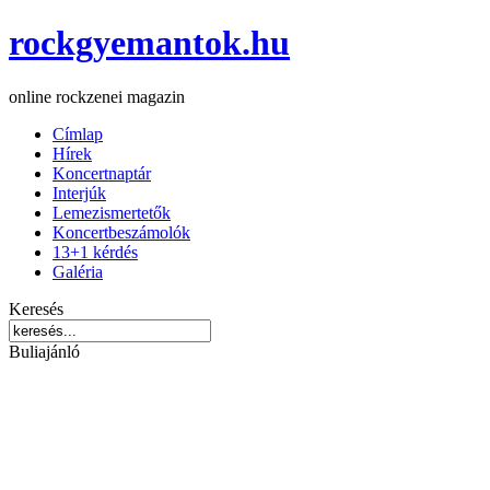
rockgyemantok.hu
online rockzenei magazin
Címlap
Hírek
Koncertnaptár
Interjúk
Lemezismertetők
Koncertbeszámolók
13+1 kérdés
Galéria
Keresés
Buliajánló