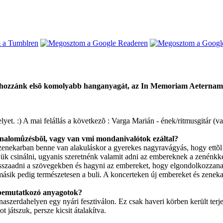
el hozzánk elsõ komolyabb hanganyagát, az
In Memoriam Aeternam...
yet. :) A mai felállás a következõ : Varga Marián - ének/ritmusgitár (va
 unalomûzésbõl, vagy van vmi mondanivalótok ezáltal?
enekarban benne van alakuláskor a gyerekes nagyravágyás, hogy ettõl m
tjük csinálni, ugyanis szeretnénk valamit adni az embereknek a zenénkke
szaadni a szövegekben és hagyni az embereket, hogy elgondolkozzanak
ásik pedig természetesen a buli. A koncerteken új embereket és zenekaro
 bemutatkozó anyagotok?
naszerdahelyen egy nyári fesztiválon. Ez csak haveri körben került ter
játszuk, persze kicsit átalakítva.