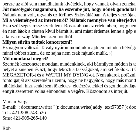
persze az alól sem maradhatunk kivételek, hogy vannak olyan zeneka
Jót mosolygok magamban, ha eszembe jut, hogy nõnek gondoltalak.
Nálunk nem volt, ugyanis ez férfinév Szlovákiában. A teljes verziója
Mi a véleményed az internetrõl? Nálatok mennyire van elterjedv
Ez a szükséges rossz szerintem. Rossz abban az értelemben, hogy nem
én nem látok a chaten kívül bármit is, ami miatt érdemes lenne a gép 
a kurva ország.Minden szempontból.
Milyen sûrûn tudtok koncertezni?
Ez nagyon változó. Tavaly nyáron mondjuk majdnem minden hétvégén j
minél többet zúzni, de ez sajna nem csak rajtunk múlik. :(
Mit mondanál még el?
Szertnék koszonetet mondani mindenkinek, aki bármilyen módon is tol
helyet a zineben és azt, hogy leközli a faszságokat, amiket
MEGAZETOR-t és a WATCH MY DYING-ot. Nem akarok pofázni a zenélé
fontolgatját azt szeretném üzenni, hogy ne hagyjátok, hogy más mondj
hibátokkal, hisz senki sem tökéletes, életérzésetekkel és gondolatvilá
ennyit szerettem volna elmondani a végére. Köszönöm az interjút.
Marian Varga
E-mail:
'; document.write( '
' ); document.write( addy_text57357 ); docu
Tel.: 421-908-743-526
Sms: 421-905-265-140
Rob