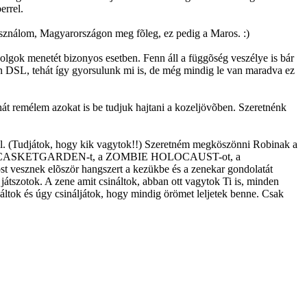
errel.
használom, Magyarországon meg fõleg, ez pedig a Maros. :)
lgok menetét bizonyos esetben. Fenn áll a függõség veszélye is bár
 van DSL, tehát így gyorsulunk mi is, de még mindig le van maradva ez
t remélem azokat is be tudjuk hajtani a kozeljövõben. Szeretnénk
hol. (Tudjátok, hogy kik vagytok!!) Szeretném megköszönni Robinak a
OR-t, a CASKETGARDEN-t, a ZOMBIE HOLOCAUST-ot, a
esznek elõször hangszert a kezükbe és a zenekar gondolatát
átszotok. A zene amit csináltok, abban ott vagytok Ti is, minden
ináltok és úgy csináljátok, hogy mindig örömet leljetek benne. Csak