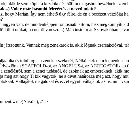
rok, akik le sem köpik a kezdõket és 500 m magasból beszélnek az emb
..) Volt e már hasonló félreértés a neved miatt?
 az, hogy Marián. Így nem érhetõ úgy félre, de én a becézett verzióját 
e?
 ingyen van, de mindenképpen fontosnak tartom, hisz megkönnyíti a do
elõtt ülni órákat, ha netrõl van szó. :) Márciustól már Szlovákiában is
átszottunk. Vannak még zenekarok is, akik lógnak csereakcióval, tehá
ja/tolta és tolni fogja a zenekar szekerét, Nélkületek nem lennénk se
 írkálok. :) Üdvözlöm a SCAFFOLD-ot, az ANGELUS-t, az AGREGAT
srõl, sem a zenei tudásról, de azoknak az embereknek, akik most v
a meg azt hogy Ti kik vagytok, ne a divat határozza meg azt, hogy mit j
gotokkal. Vállajátok magatokat és ezzel együtt vállajátok azt is, amit cs
ment.write( '<\/a>' ); //-->