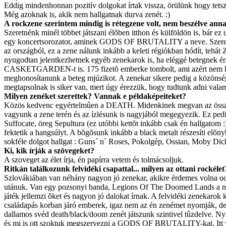
Eddig mindenhonnan pozitív dolgokat írtak vissza, örülünk hogy tetsz
Még azoknak is, akik nem hallgatnak durva zenét. :)
A rockzene szerintem mindig is rétegzene volt, nem beszélve annak
Szeretnénk minél többet játszani élõben itthon és külföldön is, bár e
egy koncertsorozatot, aminek GODS OF BRUTALITY a neve. Szeretnénk, 
az országból, ez a zene nálunk inkább a keleti régiókban hódít, tehát 
nyugodtan jelentkezhetnek egyéb zenekarok is, ha eléggé betegnek ér
CASKETGARDEN-t is. 175 fizetõ emberke tombolt, ami azért nem kis 
meghonosítanunk a beteg mjúzikot. A zenekar sikere pedig a közönsé
megtapsolnak is siker van, mert úgy érezzük, hogy tudtunk adni vala
Milyen zenéket szerettek? Vannak e példaképeiteket?
Közös kedvenc egyértelmûen a DEATH. Midenkinek megvan az összes a
vagyunk a zene terén és az ízlésunk is nagyjából megegyezik. Ez pe
Suffocate, öreg Sepultura (ez utóbbi kettõt inkább csak én hallgatom 
fektetik a hangsúlyt. A bõgõsunk inkább a black metalt részesíti elõn
sokféle dolgot hallgat : Guns´ n´ Roses, Pokolgép, Ossian, Moby Di
Ki, kik írják a szövegeket?
A szoveget az élet írja, én papírra vetem és tolmácsoljuk.
Ritkán találkozunk felvidéki csapattal... milyen az ottani rockél
Szlovákiában van néhány nagyon jó zenekar, akikre érdemes volna oda
utánuk. Van egy pozsonyi banda, Legions Of The Doomed Lands a nevü
játék jellemzi õket és nagyon jó dalokat írnak. A felvidéki zenekar
családapás korban járó emberek, igaz nem az én zenémet nyomják, de
dallamos svéd death/black/doom zenét játszunk szintivel tûzdelve. N
és mi is ott szoktuk megszervezni a GODS OF BRUTALITY-kat. Itt vál