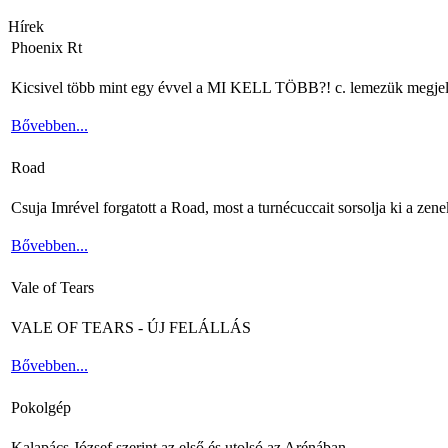
Hírek
Phoenix Rt
Kicsivel több mint egy évvel a MI KELL TÖBB?! c. lemezük megjelenés
Bővebben...
Road
Csuja Imrével forgatott a Road, most a turnécuccait sorsolja ki a zene
Bővebben...
Vale of Tears
VALE OF TEARS - ÚJ FELÁLLÁS
Bővebben...
Pokolgép
Kalapács József szerint az első és utolsó az Arénában