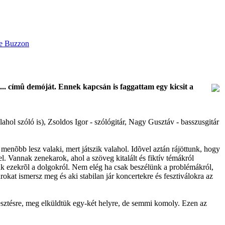
 címû demóját. Ennek kapcsán is faggattam egy kicsit a
lahol szóló is), Zsoldos Igor - szólógitár, Nagy Gusztáv - basszusgitár
enõbb lesz valaki, mert játszik valahol. Idõvel aztán rájöttunk, hogy
l. Vannak zenekarok, ahol a szöveg kitalált és fiktív témákról
 ezekrõl a dolgokról. Nem elég ha csak beszélünk a problémákról,
kat ismersz meg és aki stabilan jár koncertekre és fesztiválokra az
jesztésre, meg elküldtük egy-két helyre, de semmi komoly. Ezen az