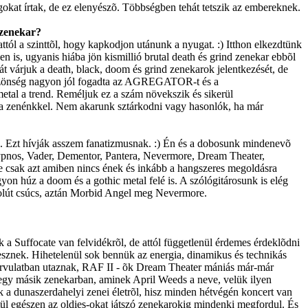
gokat írtak, de ez elenyészõ. Többségben tehát tetszik az embereknek.
 zenekar?
ttól a szinttõl, hogy kapkodjon utánunk a nyugat. :) Itthon elkezdtünk
s, ugyanis hiába jön kismillió brutal death és grind zenekar ebbõl
át várjuk a death, black, doom és grind zenekarok jelentkezését, de
 a közönség nagyon jól fogadta az AGREGATOR-t és a
al a trend. Reméljuk ez a szám növekszik és sikerül
 a zenénkkel. Nem akarunk sztárkodni vagy hasonlók, ha már
 Ezt hívják asszem fanatizmusnak. :) Én és a dobosunk mindenevõ
Hypnos, Vader, Dementor, Pantera, Nevermore, Dream Theater,
 de csak azt amiben nincs ének és inkább a hangszeres megoldásra
yon húz a doom és a gothic metal felé is. A szólógitárosunk is elég
zolút csúcs, aztán Morbid Angel meg Nevermore.
a Suffocate van felvidékrõl, de attól függetlenül érdemes érdeklõdni
znek. Hihetelenül sok bennük az energia, dinamikus és technikás
 durvulatban utaznak, RAF II - õk Dream Theater mániás már-már
egy másik zenekarban, aminek April Weeds a neve, velük ilyen
a dunaszerdahelyi zenei életrõl, hisz minden hétvégén koncert van
l egészen az oldies-okat játszó zenekarokig mindenki megfordul. És