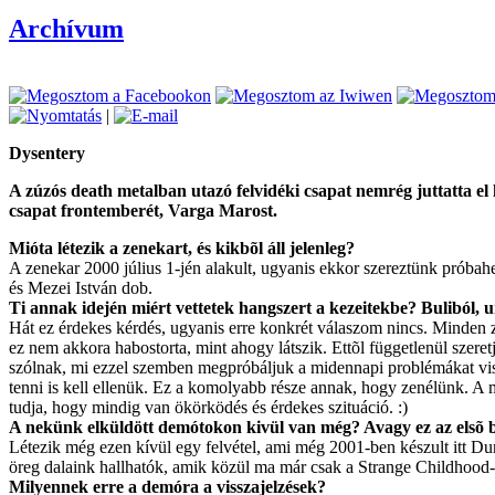
Archívum
|
Dysentery
A zúzós death metalban utazó felvidéki csapat nemrég juttatta 
csapat frontemberét, Varga Marost.
Mióta létezik a zenekart, és kikbõl áll jelenleg?
A zenekar 2000 július 1-jén alakult, ugyanis ekkor szereztünk próbahel
és Mezei István dob.
Ti annak idején miért vettetek hangszert a kezeitekbe? Buliból,
Hát ez érdekes kérdés, ugyanis erre konkrét válaszom nincs. Minden z
ez nem akkora habostorta, mint ahogy látszik. Ettõl függetlenül szere
szólnak, mi ezzel szemben megpróbáljuk a midennapi problémákat vis
tenni is kell ellenük. Ez a komolyabb része annak, hogy zenélünk. A m
tudja, hogy mindig van ökörködés és érdekes szituáció. :)
A nekünk elküldött demótokon kivül van még? Avagy ez az elsõ
Létezik még ezen kívül egy felvétel, ami még 2001-ben készult itt Du
öreg dalaink hallhatók, amik közül ma már csak a Strange Childhood-ot 
Milyennek erre a demóra a visszajelzések?