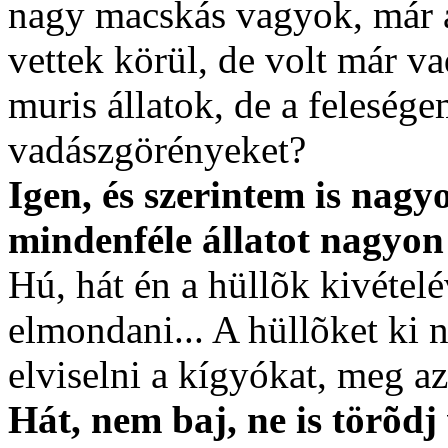
nagy macskás vagyok, már 
vettek körül, de volt már v
muris állatok, de a feleségem
vadászgörényeket?
Igen, és szerintem is nag
mindenféle állatot nagyon
Hú, hát én a hüllõk kivétel
elmondani... A hüllõket ki
elviselni a kígyókat, meg az
Hát, nem baj, ne is törõdj