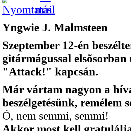
|
Yngwie J. Malmsteen
Szeptember 12-én beszélt
gitármágussal elsõsorban
"Attack!" kapcsán.
Már vártam nagyon a hívá
beszélgetésünk, remélem 
Ó, nem semmi, semmi!
Akkor most kell gratulálj