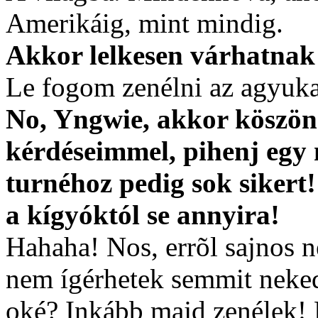
Amerikáig, mint mindig.
Akkor lelkesen várhatnak
Le fogom zenélni az agyuka
No, Yngwie, akkor köszön
kérdéseimmel, pihenj egy
turnéhoz pedig sok sikert!
a kígyóktól se annyira!
Hahaha! Nos, errõl sajnos n
nem ígérhetek semmit neke
oké? Inkább majd zenélek! 