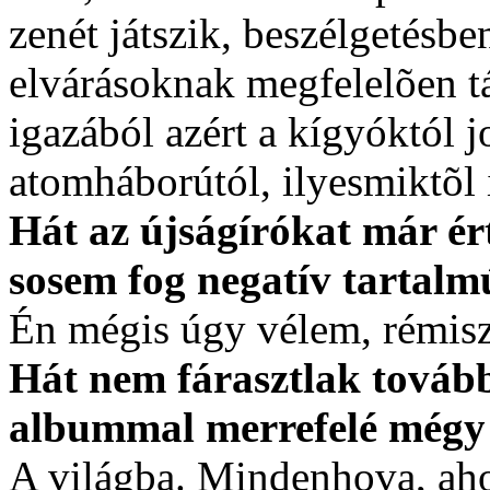
zenét játszik, beszélgetésbe
elvárásoknak megfelelõen tá
igazából azért a kígyóktól 
atomháborútól, ilyesmiktõl 
Hát az újságírókat már ér
sosem fog negatív tartalmú
Én mégis úgy vélem, rémisz
Hát nem fárasztlak tovább
albummal merrefelé mégy
A világba. Mindenhova, aho