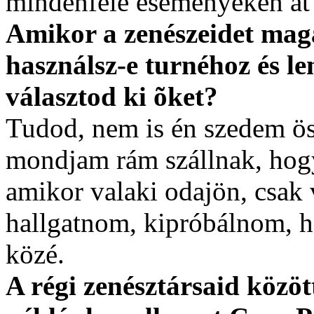
mindenféle eseményeken át
Amikor a zenészeidet mag
használsz-e turnéhoz és l
választod ki õket?
Tudod, nem is én szedem ö
mondjam rám szállnak, hogy
amikor valaki odajön, csak 
hallgatnom, kipróbálnom, h
közé.
A régi zenésztársaid közöt