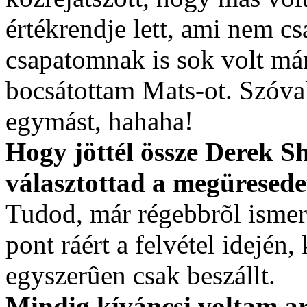
értékrendje lett, ami nem c
csapatomnak is sok volt már
bocsátottam Mats-ot. Szóv
egymást, hahaha!
Hogy jöttél össze Derek Sh
választottad a megüresede
Tudod, már régebbrõl ismer
pont ráért a felvétel idején,
egyszerûen csak beszállt.
Mindig kíváncsi voltam ar