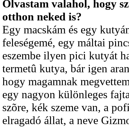
Olvastam valahol, hogy s
otthon neked is?
Egy macskám és egy kutyám
feleségemé, egy máltai pinc
eszembe ilyen pici kutyát h
termetû kutya, bár igen ar
hogy magamnak megvettem 
egy nagyon különleges fajt
szõre, kék szeme van, a pof
elragadó állat, a neve Giz