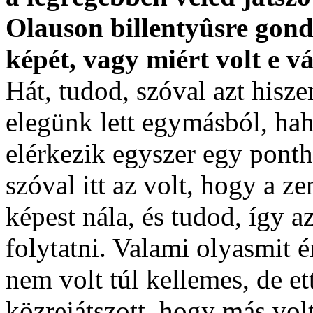
Olauson billentyûsre gon
képét, vagy miért volt e vá
Hát, tudod, szóval azt hisze
elegünk lett egymásból, ha
elérkezik egyszer egy pont
szóval itt az volt, hogy a z
képest nála, és tudod, így a
folytatni. Valami olyasmit 
nem volt túl kellemes, de et
közrejátszott, hogy más vol