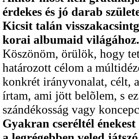
érdekes és jó darab szület
Kicsit talán visszakacsintg
korai albumaid világához.
Köszönöm, örülök, hogy tet
határozott célom a múltidéz
konkrét irányvonalat, célt, a
írtam, ami jött belõlem, s e
szándékosság vagy koncepc
Gyakran cseréltél énekes
a legrégebben veled játszó