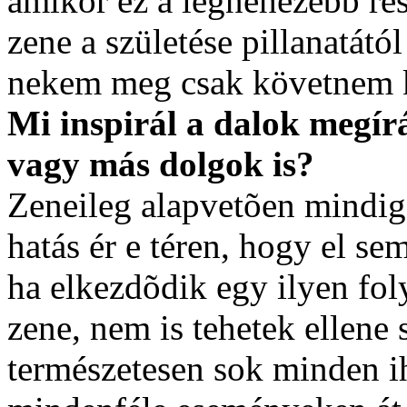
amikor ez a legnehezebb ré
zene a születése pillanatától
nekem meg csak követnem ke
Mi inspirál a dalok megírá
vagy más dolgok is?
Zeneileg alapvetõen mindig 
hatás ér e téren, hogy el s
ha elkezdõdik egy ilyen fol
zene, nem is tehetek ellene
természetesen sok minden ih