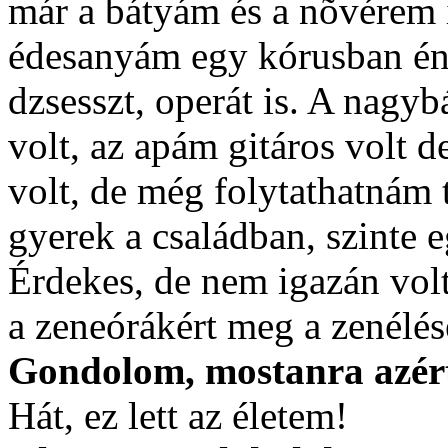
már a bátyám és a nõvérem 
édesanyám egy kórusban éne
dzsesszt, operát is. A nagy
volt, az apám gitáros volt 
volt, de még folytathatnám 
gyerek a családban, szinte e
Érdekes, de nem igazán vo
a zeneórákért meg a zenélé
Gondolom, mostanra azért 
Hát, ez lett az életem!