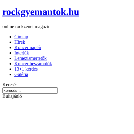
rockgyemantok.hu
online rockzenei magazin
Címlap
Hírek
Koncertnaptár
Interjúk
Lemezismertetők
Koncertbeszámolók
13+1 kérdés
Galéria
Keresés
Buliajánló