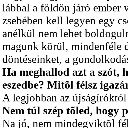
lábbal a földön járó ember
zsebében kell legyen egy cs
anélkül nem lehet boldoguln
magunk körül, mindenféle d
döntéseinket, a gondolkodá
Ha meghallod azt a szót, h
eszedbe? Mitõl félsz igazá
A legjobban az újságíróktól
Nem túl szép tõled, hogy p
Na jó, nem mindegyiktõl fé