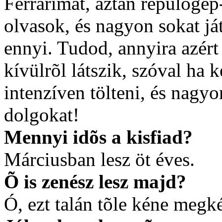
Ferrarimat, aztán repülõgép
olvasok, és nagyon sokat j
ennyi. Tudod, annyira azért
kívülrõl látszik, szóval ha
intenzíven tölteni, és nagy
dolgokat!
Mennyi idõs a kisfiad?
Márciusban lesz öt éves.
Õ is zenész lesz majd?
Ó, ezt talán tõle kéne meg