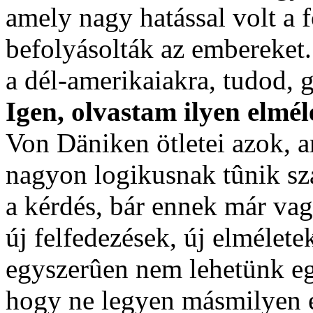
amely nagy hatással volt a fö
befolyásolták az embereket.
a dél-amerikaiakra, tudod,
Igen, olvastam ilyen elmél
Von Däniken ötletei azok, a
nagyon logikusnak tûnik sz
a kérdés, bár ennek már vag
új felfedezések, új elmélet
egyszerûen nem lehetünk eg
hogy ne legyen másmilyen él