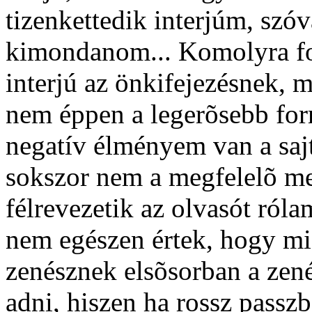
tizenkettedik interjúm, szó
kimondanom... Komolyra for
interjú az önkifejezésnek, 
nem éppen a legerõsebb for
negatív élményem van a saj
sokszor nem a megfelelõ me
félrevezetik az olvasót róla
nem egészen értek, hogy mi
zenésznek elsõsorban a zené
adni, hiszen ha rossz passz