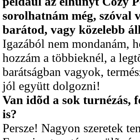
például az elhunyt Cozy Po
sorolhatnám még, szóval v
barátod, vagy közelebb ál
Igazából nem mondanám, hog
hozzám a többieknél, a leg
barátságban vagyok, termész
jól együtt dolgozni!
Van idõd a sok turnézás, f
is?
Persze! Nagyon szeretek ten