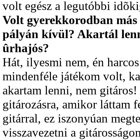
volt egész a legutóbbi idõki
Volt gyerekkorodban más e
pályán kívül? Akartál len
ûrhajós?
Hát, ilyesmi nem, én harcos
mindenféle játékom volt, k
akartam lenni, nem gitáros
gitározásra, amikor láttam 
gitárral, ez iszonyúan megtet
visszavezetni a gitárosságo