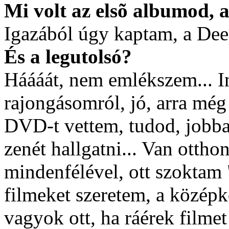
Mi volt az elsõ albumod, 
Igazából úgy kaptam, a Deep
És a legutolsó?
Háááát, nem emlékszem... I
rajongásomról, jó, arra mé
DVD-t vettem, tudod, jobban
zenét hallgatni... Van ottho
mindenfélével, ott szoktam
filmeket szeretem, a középk
vagyok ott, ha ráérek filme