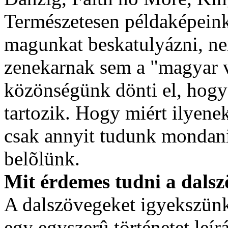
Természetesen példaképeink
magunkat beskatulyázni, ne
zenekarnak sem a "magyar vá
közönségünk dönti el, hogy 
tartozik. Hogy miért ilyene
csak annyit tudunk mondani,
belõlünk.
Mit érdemes tudni a dals
A dalszövegeket igyekszün
egy egyszerû történetet leír