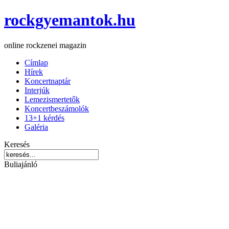
rockgyemantok.hu
online rockzenei magazin
Címlap
Hírek
Koncertnaptár
Interjúk
Lemezismertetők
Koncertbeszámolók
13+1 kérdés
Galéria
Keresés
Buliajánló