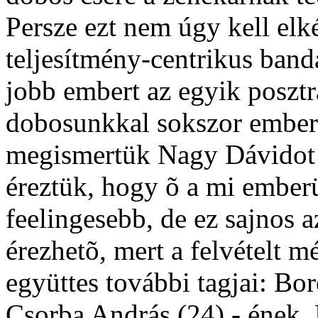
Persze ezt nem úgy kell elk
teljesítmény-centrikus band
jobb embert az egyik posztr
dobosunkkal sokszor emberi
megismertük Nagy Dávidot (
éreztük, hogy õ a mi ember
feelingesebb, de ez sajnos
érezhetõ, mert a felvételt m
együttes további tagjai: Bor
Csorba András (24) - ének, 