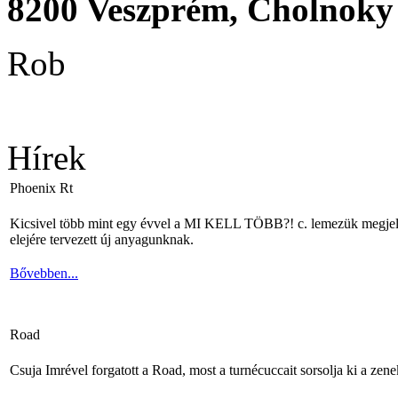
8200 Veszprém, Cholnoky 
Rob
Hírek
Phoenix Rt
Kicsivel több mint egy évvel a MI KELL TÖBB?! c. lemezük megjelené
elejére tervezett új anyagunknak.
Bővebben...
Road
Csuja Imrével forgatott a Road, most a turnécuccait sorsolja ki a zene