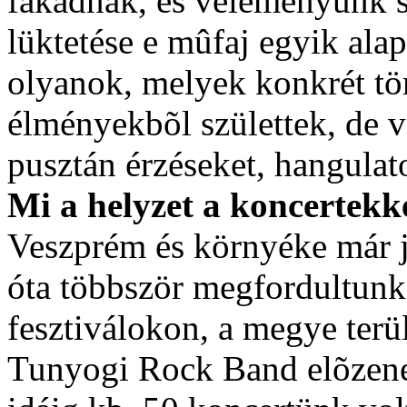
fakadnak, és véleményünk sz
lüktetése e mûfaj egyik ala
olyanok, melyek konkrét tö
élményekbõl születtek, de 
pusztán érzéseket, hangulat
Mi a helyzet a koncertekk
Veszprém és környéke már j
óta többször megfordultun
fesztiválokon, a megye terül
Tunyogi Rock Band elõzene