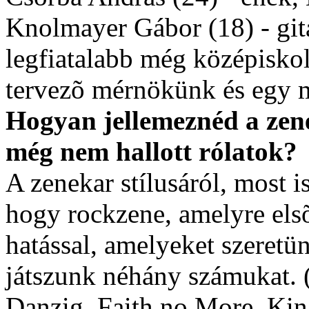
Knolmayer Gábor (18) - gitá
legfiatalabb még középisko
tervezõ mérnökünk és egy 
Hogyan jellemeznéd a zen
még nem hallott rólatok?
A zenekar stílusáról, most 
hogy rockzene, amelyre els
hatással, amelyeket szeretün
játszunk néhány számukat. 
Danzig, Faith no More, King