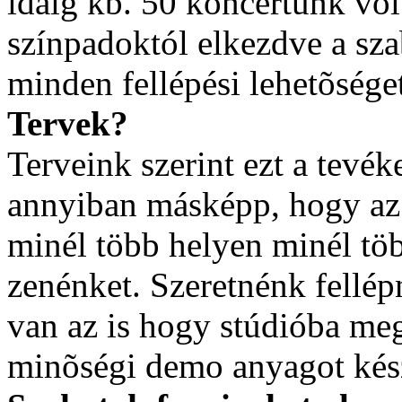
idáig kb. 50 koncertünk vol
színpadoktól elkezdve a sz
minden fellépési lehetõsége
Tervek?
Terveink szerint ezt a tevék
annyiban másképp, hogy az 
minél több helyen minél tö
zenénket. Szeretnénk fellép
van az is hogy stúdióba m
minõségi demo anyagot kész