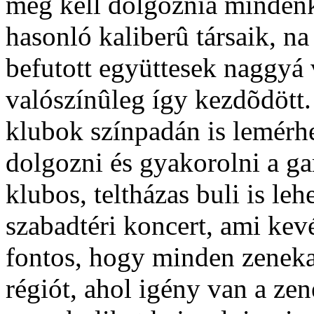
meg kell dolgoznia mindenk
hasonló kaliberû társaik, na
befutott együttesek naggyá 
valószínûleg így kezdõdött.
klubok színpadán is lemérh
dolgozni és gyakorolni a ga
klubos, teltházas buli is le
szabadtéri koncert, ami kev
fontos, hogy minden zenekar 
régiót, ahol igény van a ze