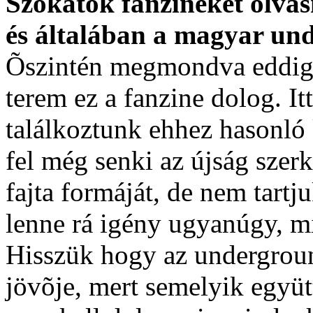
Szokatok fanzineket olvas
és általában a magyar un
Õszintén megmondva eddig 
terem ez a fanzine dolog. 
találkoztunk ehhez hasonló
fel még senki az újság szerke
fajta formáját, de nem tartj
lenne rá igény ugyanúgy, m
Hisszük hogy az undergroun
jövõje, mert semelyik együtt