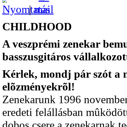
|
CHILDHOOD
A veszprémi zenekar bemu
basszusgitáros vállalkozot
Kérlek, mondj pár szót a 
elõzményekrõl!
Zenekarunk 1996 novemberéb
eredeti felállásban mûködött
dobos csere a zenekarnak te