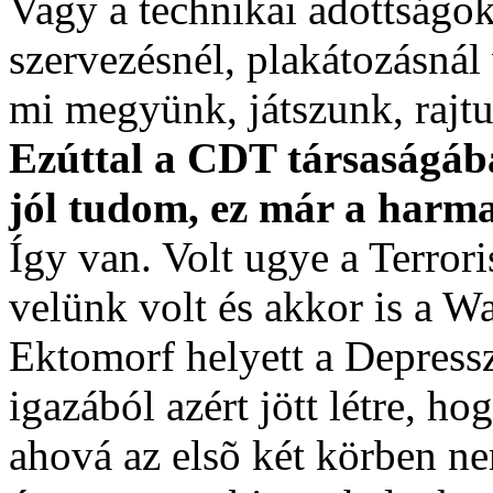
Vagy a technikai adottságo
szervezésnél, plakátozásná
mi megyünk, játszunk, rajt
Ezúttal a CDT társaságába
jól tudom, ez már a harma
Így van. Volt ugye a Terrori
velünk volt és akkor is a W
Ektomorf helyett a Depresszi
igazából azért jött létre, ho
ahová az elsõ két körben ne