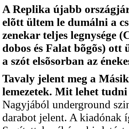
A Replika újabb országjá
elõtt ültem le dumálni a c
zenekar teljes legnysége (
dobos és Falat bõgõs) ott ü
a szót elsõsorban az énekes
Tavaly jelent meg a Mási
lemezetek. Mit lehet tudni
Nagyjából underground szi
darabot jelent. A kiadónak í