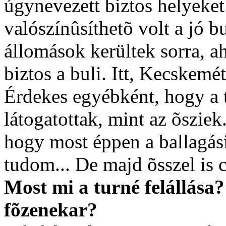
úgynevezett biztos helyeket
valószínûsíthetõ volt a jó b
állomások kerültek sorra, a
biztos a buli. Itt, Kecskemét
Érdekes egyébként, hogy a 
látogatottak, mint az õsziek.
hogy most éppen a ballagási
tudom... De majd õsszel is 
Most mi a turné felállása
fõzenekar?