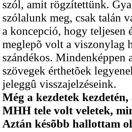
szól, amit rögzítettünk. Gy
szólalunk meg, csak talán v
a koncepció, hogy teljesen
meglepõ volt a viszonylag h
szándékos. Mindenképpen az
szövegek érthetõek legyene
jeleggû visszajelzéseink.
Még a kezdetek kezdetén, 
MHH tele volt veletek, mi
Aztán késõbb hallottam ol