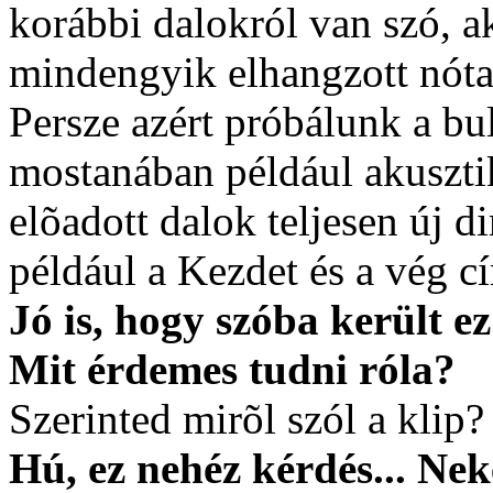
korábbi dalokról van szó, ak
mindengyik elhangzott nóta
Persze azért próbálunk a bu
mostanában például akusztik
elõadott dalok teljesen új 
például a Kezdet és a vég c
Jó is, hogy szóba került ez
Mit érdemes tudni róla?
Szerinted mirõl szól a klip?
Hú, ez nehéz kérdés... Ne