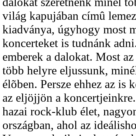
dalokat szeretnénk minél t
világ kapujában címû lemez
kiadványa, úgyhogy most m
koncerteket is tudnánk adni
emberek a dalokat. Most az
több helyre eljussunk, miné
élõben. Persze ehhez az is k
az eljöjjön a koncertjeinkr
hazai rock-klub élet, nagyo
országban, ahol az ideálish