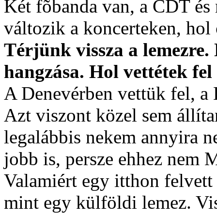
Két fõbanda van, a CDT és m
változik a koncerteken, hol 
Térjünk vissza a lemezre.
hangzása. Hol vettétek fel
A Denevérben vettük fel, a
Azt viszont közel sem állít
legalábbis nekem annyira ne
jobb is, persze ehhez nem M
Valamiért egy itthon felvet
mint egy külföldi lemez. Vi