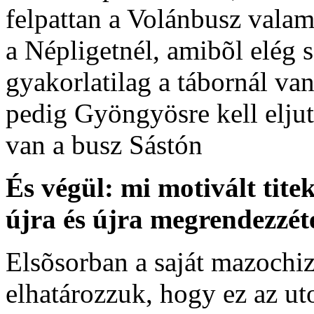
felpattan a Volánbusz valam
a Népligetnél, amibõl elég 
gyakorlatilag a tábornál va
pedig Gyöngyösre kell eljut
van a busz Sástón
És végül: mi motivált tit
újra és újra megrendezzét
Elsõsorban a saját mazoch
elhatározzuk, hogy ez az ut