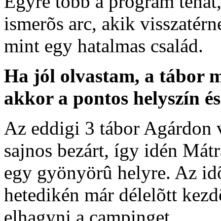
Egyre több a program tehát,
ismerõs arc, akik visszatér
mint egy hatalmas család.
Ha jól olvastam, a tábor m
akkor a pontos helyszín é
Az eddigi 3 tábor Agárdon 
sajnos bezárt, így idén Mátr
egy gyönyörû helyre. Az idõ
hetedikén már délelõtt kezdõ
elhagyni a campinget.