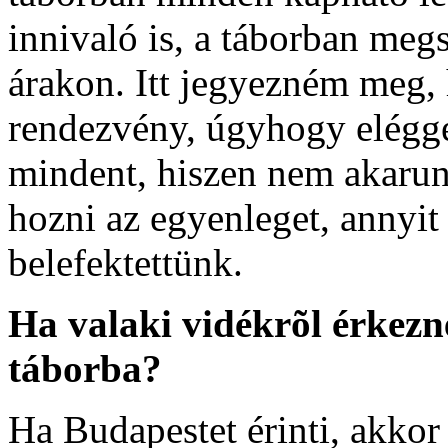
innivaló is, a táborban meg
árakon. Itt jegyezném meg, 
rendezvény, úgyhogy eléggé
mindent, hiszen nem akarunk
hozni az egyenleget, annyit
belefektettünk.
Ha valaki vidékrõl érkezne
táborba?
Ha Budapestet érinti, akko