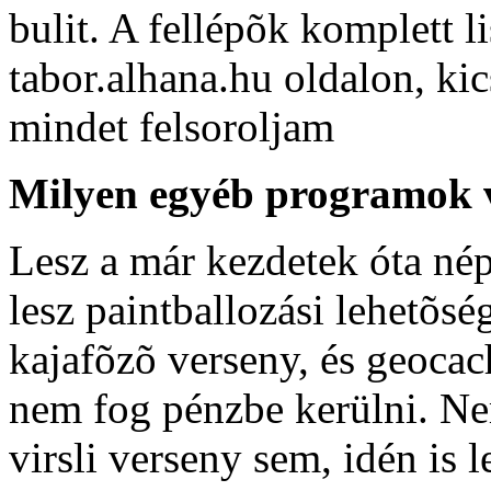
bulit. A fellépõk komplett l
tabor.alhana.hu oldalon, ki
mindet felsoroljam
Milyen egyéb programok 
Lesz a már kezdetek óta nép
lesz paintballozási lehetõs
kajafõzõ verseny, és geocac
nem fog pénzbe kerülni. Ne
virsli verseny sem, idén is l