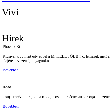
Vivi
Hírek
Phoenix Rt
Kicsivel több mint egy évvel a MI KELL TÖBB?! c. lemezük megjelené
elejére tervezett új anyagunknak.
Bővebben...
Road
Csuja Imrével forgatott a Road, most a turnécuccait sorsolja ki a zene
Bővebben...