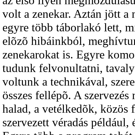
az elsõ ilyen megmozdulásun
volt a zenekar. Aztán jött 
egyre több táborlakó lett, 
elõzõ hibáinkból, meghívtu
zenekarokat is. Egyre komo
tudunk felvonultatni, taval
voltunk a technikával, sze
összes fellépõ. A szervezés
halad, a vetélkedõk, közös 
szervezett véradás például, 