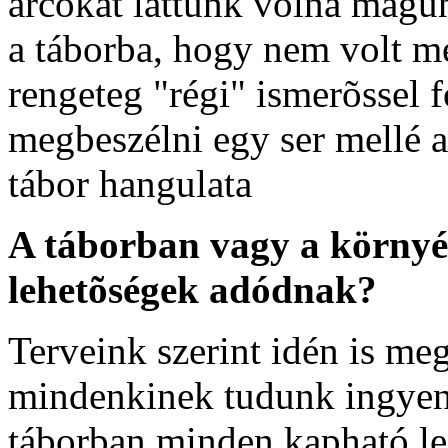
arcokat láttunk volna magun
a táborba, hogy nem volt mé
rengeteg "régi" ismerõssel f
megbeszélni egy ser mellé az
tábor hangulata
A táborban vagy a környé
lehetõségek adódnak?
Terveink szerint idén is meg
mindenkinek tudunk ingyene
táborban minden kapható les