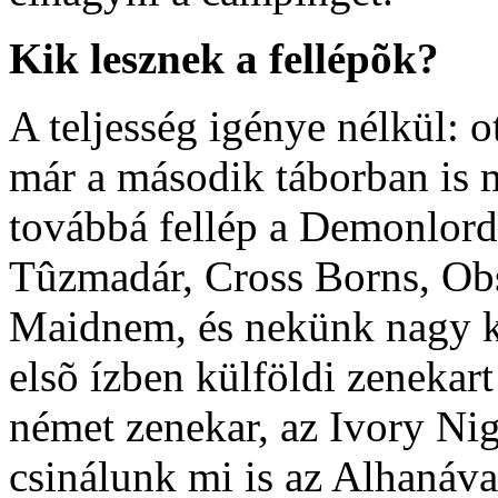
Kik lesznek a fellépõk?
A teljesség igénye nélkül: o
már a második táborban is m
továbbá fellép a Demonlord
Tûzmadár, Cross Borns, Obs
Maidnem, és nekünk nagy k
elsõ ízben külföldi zenekart
német zenekar, az Ivory Ni
csinálunk mi is az Alhanáva