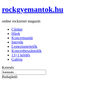
rockgyemantok.hu
online rockzenei magazin
Címlap
Hírek
Koncertnaptár
Interjúk
Lemezismertetők
Koncertbeszámolók
13+1 kérdés
Galéria
Keresés
Buliajánló