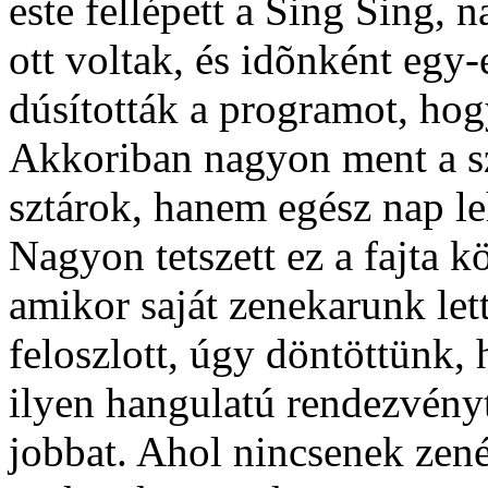
este fellépett a Sing Sing,
ott voltak, és idõnként egy
dúsították a programot, hogy
Akkoriban nagyon ment a sz
sztárok, hanem egész nap leh
Nagyon tetszett ez a fajta k
amikor saját zenekarunk let
feloszlott, úgy döntöttünk
ilyen hangulatú rendezvényt
jobbat. Ahol nincsenek zen