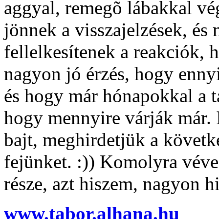
aggyal, remegõ lábakkal vé
jönnek a visszajelzések, és 
fellelkesítenek a reakciók,
nagyon jó érzés, hogy ennyir
és hogy már hónapokkal a tá
hogy mennyire várják már. I
bajt, meghirdetjük a követk
fejünket. :)) Komolyra véve 
része, azt hiszem, nagyon h
www.tabor.alhana.hu