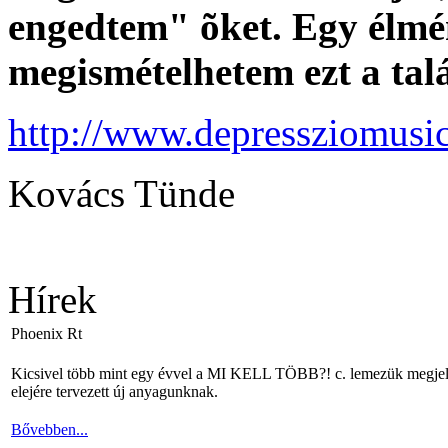
engedtem" õket. Egy élmé
megismételhetem ezt a tal
http://www.depressziomusi
Kovács Tünde
Hírek
Phoenix Rt
Kicsivel több mint egy évvel a MI KELL TÖBB?! c. lemezük megjelené
elejére tervezett új anyagunknak.
Bővebben...