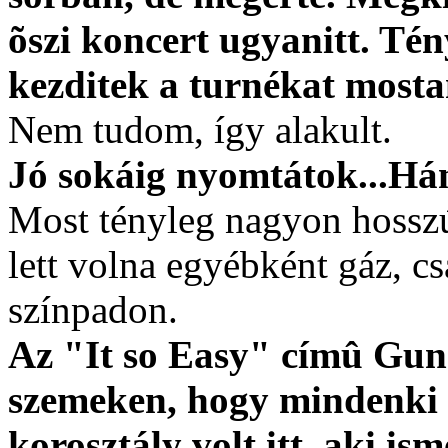
õszi koncert ugyanitt. Té
kezditek a turnékat most
Nem tudom, így alakult.
Jó sokáig nyomtátok...Há
Most tényleg nagyon hosszú
lett volna egyébként gáz, c
színpadon.
Az "It so Easy" címû Guns
szemeken, hogy mindenki ö
korosztály volt itt, aki ism