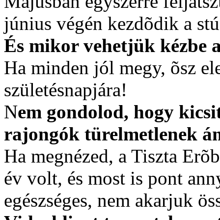
Májusban egyszerre feljátsz
június végén kezdõdik a stú
És mikor vehetjük kézbe a
Ha minden jól megy, õsz ele
születésnapjára!
N
em gondolod, hogy kicsit
rajongók türelmetlenek á
Ha megnézed, a Tiszta Erõbõ
év volt, és most is pont ann
egészséges, nem akarjuk ös