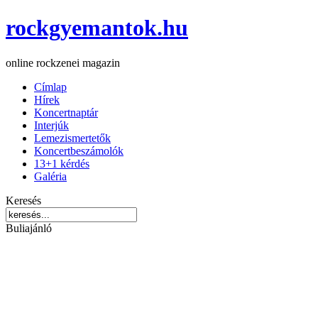
rockgyemantok.hu
online rockzenei magazin
Címlap
Hírek
Koncertnaptár
Interjúk
Lemezismertetők
Koncertbeszámolók
13+1 kérdés
Galéria
Keresés
Buliajánló