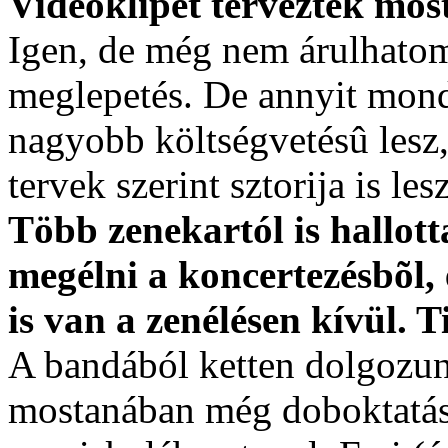
Videoklipet terveztek mo
Igen, de még nem árulhatom
meglepetés. De annyit mon
nagyobb költségvetésû lesz, 
tervek szerint sztorija is lesz
Több zenekartól is hallot
megélni a koncertezésbõl,
is van a zenélésen kívül. T
A bandából ketten dolgozun
mostanában még doboktatást 