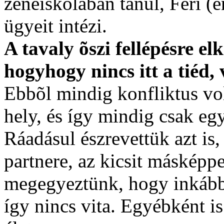
zeneiskolában tanul, Feri (é
ügyeit intézi.
A tavaly õszi fellépésre el
hogyhogy nincs itt a tiéd
Ebbõl mindig konfliktus vol
hely, és így mindig csak eg
Ráadásul észrevettük azt is,
partnere, az kicsit másképpe
megegyeztünk, hogy inkább 
így nincs vita. Egyébként is