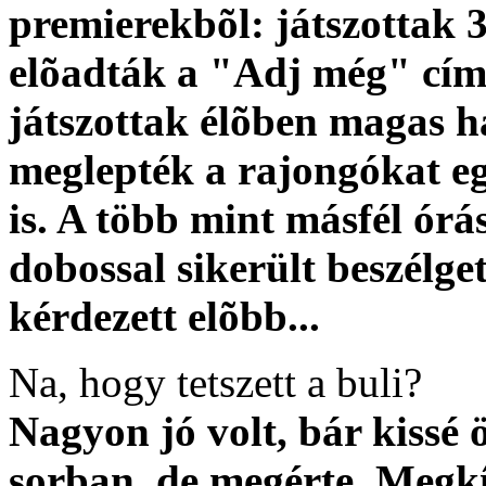
premierekbõl: játszottak 3
elõadták a "Adj még" cím
játszottak élõben magas h
meglepték a rajongókat eg
is. A több mint másfél ór
dobossal sikerült beszél
kérdezett elõbb...
Na, hogy tetszett a buli?
Nagyon jó volt, bár kissé ö
sorban, de megérte. Megkí