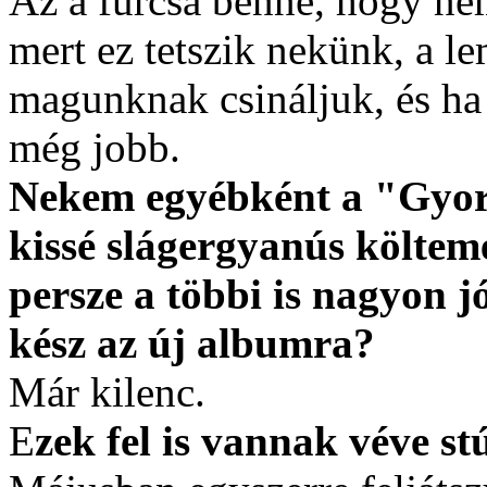
Az a furcsa benne, hogy nem
mert ez tetszik nekünk, a l
magunknak csináljuk, és ha
még jobb.
Nekem egyébként a "Gyors"
kissé slágergyanús költemé
persze a többi is nagyon j
kész az új albumra?
Már kilenc.
E
zek fel is vannak véve s