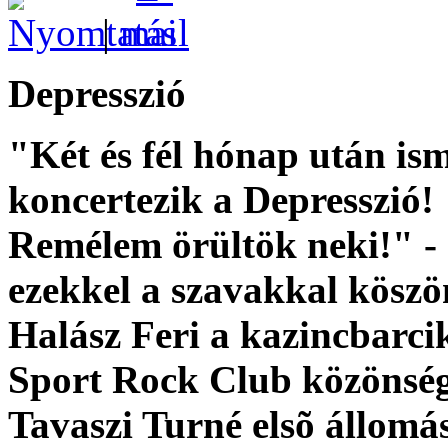
|
Depresszió
"Két és fél hónap után is
koncertezik a Depresszió!
Remélem örültök neki!" -
ezekkel a szavakkal köszö
Halász Feri a kazincbarci
Sport Rock Club közönség
Tavaszi Turné elsõ állomá