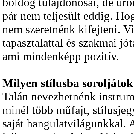
boldog tulajdonosai, de ür
pár nem teljesült eddig. H
nem szeretnénk kifejteni. V
tapasztalattal és szakmai jó
ami mindenképp pozitív.
Milyen stílusba soroljáto
Talán nevezhetnénk instrum
minél több műfajt, stílusje
saját hangulatvilágunkkal.