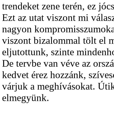
trendeket zene terén, ez jó
Ezt az utat viszont mi válas
nagyon kompromisszumokat
viszont bizalommal tölt el 
eljutottunk, szinte mindenh
De tervbe van véve az ország
kedvet érez hozzánk, szíves
várjuk a meghívásokat. Útik
elmegyünk.