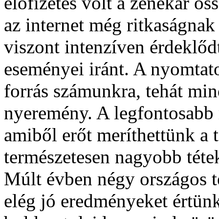
előfizetés volt a zenekar ös
az internet még ritkaságna
viszont intenzíven érdeklőd
eseményei iránt. A nyomtato
forrás számunkra, tehát mi
nyeremény. A legfontosabb m
amiből erőt meríthettünk a
természetesen nagyobb téte
Múlt évben négy országos te
elég jó eredményeket értün