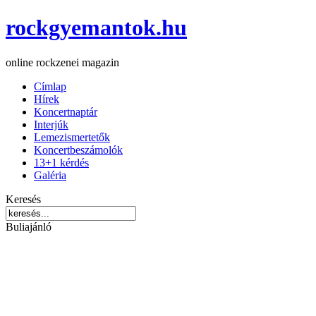
rockgyemantok.hu
online rockzenei magazin
Címlap
Hírek
Koncertnaptár
Interjúk
Lemezismertetők
Koncertbeszámolók
13+1 kérdés
Galéria
Keresés
Buliajánló