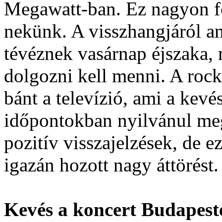
Megawatt-ban. Ez nagyon fo
nekünk. A visszhangjáról a
tévéznek vasárnap éjszaka,
dolgozni kell menni. A roc
bánt a televízió, ami a kevé
időpontokban nyilvánul me
pozitív visszajelzések, de e
igazán hozott nagy áttörést.
Kevés a koncert Budapeste