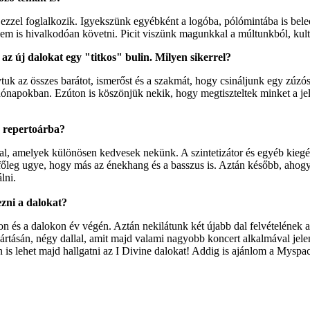
mi ezzel foglalkozik. Igyekszünk egyébként a logóba, pólómintába is b
em is hivalkodóan követni. Picit viszünk magunkkal a múltunkból, kult
 az új dalokat egy "titkos" bulin. Milyen sikerrel?
uk az összes barátot, ismerőst és a szakmát, hogy csináljunk egy zúzós
hónapokban. Ezúton is köszönjük nekik, hogy megtiszteltek minket a jel
a repertoárba?
al, amelyek különösen kedvesek nekünk. A szintetizátor és egyéb kiegé
, főleg ugye, hogy más az énekhang és a basszus is. Aztán később, ahog
lni.
zni a dalokat?
 és a dalokon év végén. Aztán nekilátunk két újabb dal felvételének a
ásán, négy dallal, amit majd valami nagyobb koncert alkalmával jelen
is lehet majd hallgatni az I Divine dalokat! Addig is ajánlom a Myspa