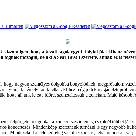
 viszont igen, hogy a kivált tagok együtt folytatják I Divine néven
fognak mozogni, de aki a Sear Bliss-t szerette, annak ez is tetszen
ül, hogy nagyon személyes dolgokba bonyolódnék, megpróbálom vázolni
 is nyomták némelyikünk lelkét. Ehhez még jöttek magánéleti problémák
ük, hogy álljunk le egy időre, szüneteltessük a zenekart. Majd később 
tnénk felpörgetni magunkat a koncertezés terén is, és minél többet já
matos koncertezés. Mindenképp szeretnénk turnézni is egy nagyobb külfö
mon. Mindezekért a célokért elég sokat teszünk is, tehát nem csak várj