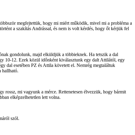
 többször megfejtettük, hogy mi miért működik, mivel mi a probléma a
ént a szakítás Andrással, és nem is volt kérdés, hogy őt kérjük fel
jónak gondolunk, majd elküldjük a többieknek. Ha tetszik a dal
gy 10-12. Ezek közül időnként kiválasztunk egy dalt Attilától, egy
négy dal esetében PZ és Attila követett el. Nemrég megtaláltuk
 hallható.
agy rossz, mi vagyunk a mérce. Rettenetesen élvezzük, hogy bármit
an elképzelhetetlen lett volna.
máról szól.