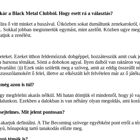
kár a Black Metal Clubból. Hogy esett rá a választás?
lira ő vitt minket a buszával. Útközben sokat dumáltunk zenekarokról,
k. Sokkal jobban megismertük egymást, mint azelőtt. Közben ugye megtört
tjuk a zenélést.
ezeteket. Ezeket itthon feldemózzuk dobgéppel, hozzátesszük amit csak 
 a harsona témákat, Sömi a dobokon agyal. Ilyen dalból van raktáron va
átvariálni :))) Ezek után születik meg a szöveg, amit az eddig összeállt 
usszólamokért ő felel, illetve az elkészült két felvételen már az ő játéka
még azon is túl?
agy megfelelni akarás nélkül. Mi hatan döntjük el mindenről, hogy jó v
alunkon. Ezekben a dalokban is van néhány olyan megoldás, ami korább
sejtelmes. Mit jelent pontosan?
s akarjuk definiálni. A The Becoming szövege egyébként pont erről a té
nyú, hónapokig tartó tanakodás előzte meg.
kozó témák is?