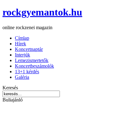
rockgyemantok.hu
online rockzenei magazin
Címlap
Hírek
Koncertnaptár
Interjúk
Lemezismertetők
Koncertbeszámolók
13+1 kérdés
Galéria
Keresés
Buliajánló