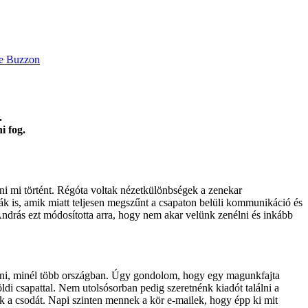
.
i fog.
 mi történt. Régóta voltak nézetkülönbségek a zenekar
 is, amik miatt teljesen megszűnt a csapaton belüli kommunikáció és
András ezt módosította arra, hogy nem akar velünk zenélni és inkább
tszani, minél több országban. Úgy gondolom, hogy egy magunkfajta
ldi csapattal. Nem utolsósorban pedig szeretnénk kiadót találni a
uk a csodát. Napi szinten mennek a kör e-mailek, hogy épp ki mit