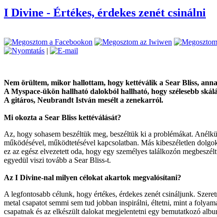
I Divine - Értékes, érdekes zenét csinálni
|
Nem örültem, mikor hallottam, hogy kettéválik a Sear Bliss, annak
A Myspace-ükön hallható dalokból hallható, hogy szélesebb skálán 
A gitáros, Neubrandt István mesélt a zenekarról.
Mi okozta a Sear Bliss kettéválását?
Az, hogy sohasem beszéltük meg, beszéltük ki a problémákat. Anélk
működésével, működtetésével kapcsolatban. Más kibeszéletlen dolgok
ez az egész elvezetett oda, hogy egy személyes találkozón megbeszélt
egyedül viszi tovább a Sear Bliss-t.
Az I Divine-nal milyen célokat akartok megvalósítani?
A legfontosabb célunk, hogy értékes, érdekes zenét csináljunk. Szere
metal csapatot semmi sem tud jobban inspirálni, éltetni, mint a folya
csapatnak és az elkészült dalokat megjelentetni egy bemutatkozó albu