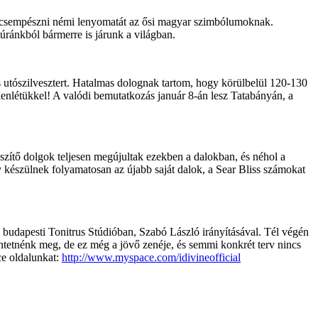
elecsempészni némi lenyomatát az ősi magyar szimbólumoknak.
úránkból bármerre is járunk a világban.
 utószilvesztert. Hatalmas dolognak tartom, hogy körülbelül 120-130
enlétükkel! A valódi bemutatkozás január 8-án lesz Tatabányán, a
szítő dolgok teljesen megújultak ezekben a dalokban, és néhol a
y készülnek folyamatosan az újabb saját dalok, a Sear Bliss számokat
 budapesti Tonitrus Stúdióban, Szabó László irányításával. Tél végén
tetnénk meg, de ez még a jövő zenéje, és semmi konkrét terv nincs
ce oldalunkat:
http://www.myspace.com/idivineofficial