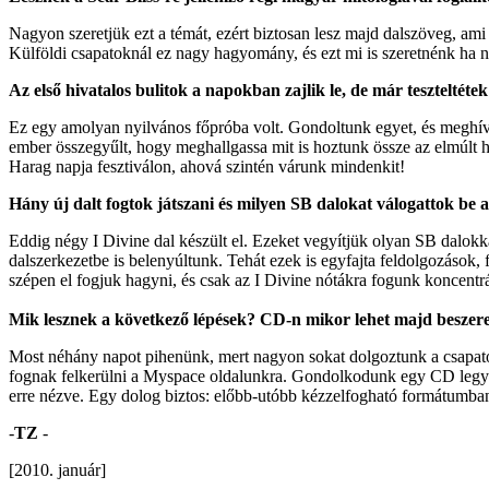
Nagyon szeretjük ezt a témát, ezért biztosan lesz majd dalszöveg, a
Külföldi csapatoknál ez nagy hagyomány, és ezt mi is szeretnénk ha n
Az első hivatalos bulitok a napokban zajlik le, de már teszteltétek
Ez egy amolyan nyilvános főpróba volt. Gondoltunk egyet, és meghívt
ember összegyűlt, hogy meghallgassa mit is hoztunk össze az elmúlt 
Harag napja fesztiválon, ahová szintén várunk mindenkit!
Hány új dalt fogtok játszani és milyen SB dalokat válogattok be 
Eddig négy I Divine dal készült el. Ezeket vegyítjük olyan SB dalokk
dalszerkezetbe is belenyúltunk. Tehát ezek is egyfajta feldolgozások
szépen el fogjuk hagyni, és csak az I Divine nótákra fogunk koncentrá
Mik lesznek a következő lépések? CD-n mikor lehet majd beszere
Most néhány napot pihenünk, mert nagyon sokat dolgoztunk a csapaton
fognak felkerülni a Myspace oldalunkra. Gondolkodunk egy CD legyárt
erre nézve. Egy dolog biztos: előbb-utóbb kézzelfogható formátumban 
-
TZ
-
[2010. január]