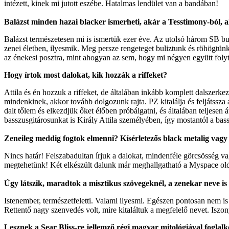
intézett, kinek mi jutott eszébe. Hatalmas lendület van a bandában!
Balázst minden hazai blacker ismerheti, akár a Tesstimony-ból, a
Balázst természetesen mi is ismertük ezer éve. Az utolsó három SB bu
zenei életben, ilyesmik. Meg persze rengeteget buliztunk és röhögtün
az énekesi posztra, mint ahogyan az sem, hogy mi négyen együtt folyta
Hogy írtok most dalokat, kik hozzák a riffeket?
Attila és én hozzuk a riffeket, de általában inkább komplett dalszerk
mindenkinek, akkor tovább dolgozunk rajta. PZ kitalálja és feljátssza
dalt tőlem és elkezdjük őket élőben próbálgatni, és általában teljesen 
basszusgitárosunkat is Király Attila személyében, így mostantól a bassz
Zeneileg meddig fogtok elmenni? Kísérletezős black metalig vagy 
Nincs határ! Felszabadultan írjuk a dalokat, mindenféle görcsösség v
megtehetünk! Két elkészült dalunk már meghallgatható a Myspace old
Úgy látszik, maradtok a misztikus szövegeknél, a zenekar neve is 
Istenember, természetfeletti. Valami ilyesmi. Egészen pontosan nem i
Rettentő nagy szenvedés volt, mire kitaláltuk a megfelelő nevet. Iszo
Lesznek a Sear Bliss-re jellemző régi magyar mitológiával foglal