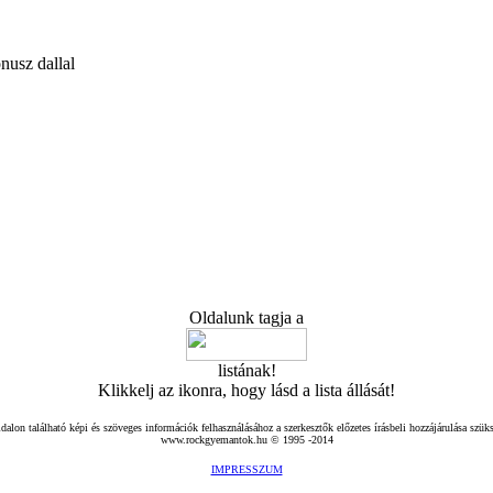
nusz dallal
Oldalunk tagja a
listának!
Klikkelj az ikonra, hogy lásd a lista állását!
dalon található képi és szöveges információk felhasználásához a szerkesztők előzetes írásbeli hozzájárulása szük
www.rockgyemantok.hu © 1995 -2014
IMPRESSZUM