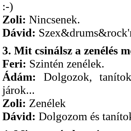
:-)
Zoli:
Nincsenek.
Dávid:
Szex&drums&rock'n
3. Mit csinálsz a zenélés m
Feri:
Szintén zenélek.
Ádám:
Dolgozok, tanítok
járok...
Zoli:
Zenélek
Dávid:
Dolgozom és taníto