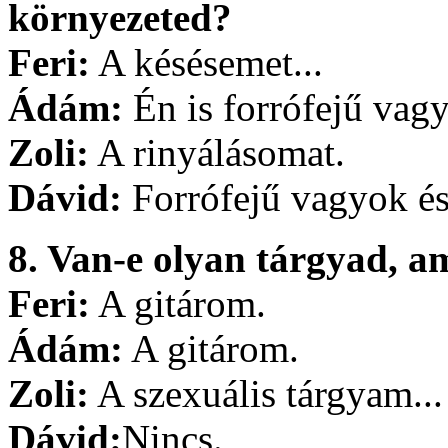
környezeted?
Feri:
A késésemet...
Ádám:
Én is forrófejű vagy
Zoli:
A rinyálásomat.
Dávid:
Forrófejű vagyok és
8. Van-e olyan tárgyad, a
Feri:
A gitárom.
Ádám:
A gitárom.
Zoli:
A szexuális tárgyam...
Dávid:
Nincs.