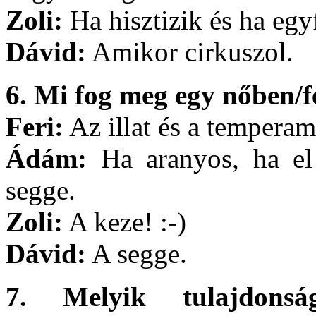
Zoli:
Ha hisztizik és ha egy
Dávid:
Amikor cirkuszol.
6. Mi fog meg egy nőben/f
Feri:
Az illat és a tempera
Ádám:
Ha aranyos, ha el 
segge.
Zoli:
A keze! :-)
Dávid:
A segge.
7. Melyik tulajdonsá