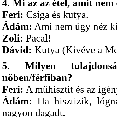
4. Mi az az étel, amit nem
Feri:
Csiga és kutya.
Ádám:
Ami nem úgy néz ki,
Zoli:
Pacal!
Dávid:
Kutya (Kivéve a Mc
5. Milyen tulajdons
nőben/férfiban?
Feri:
A műhisztit és az igén
Ádám:
Ha hisztizik, lógn
nagyon dagadt.