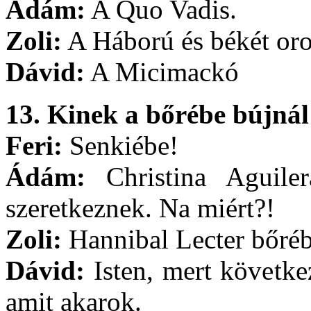
Ádám:
A Quo Vadis.
Zoli:
A Háború és békét oros
Dávid:
A Micimackó
13. Kinek a bőrébe bújná
Feri:
Senkiébe!
Ádám:
Christina Aguiler
szeretkeznek. Na miért?!
Zoli:
Hannibal Lecter bőrébe
Dávid:
Isten, mert követke
amit akarok.