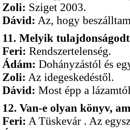
Zoli:
Sziget 2003.
Dávid:
Az, hogy beszálltam
11. Melyik tulajdonságodt
Feri:
Rendszertelenség.
Ádám:
Dohányzástól és egy
Zoli:
Az idegeskedéstől.
Dávid:
Most épp a lázamtól
12. Van-e olyan könyv, ami
Feri:
A Tüskevár . Az egysz