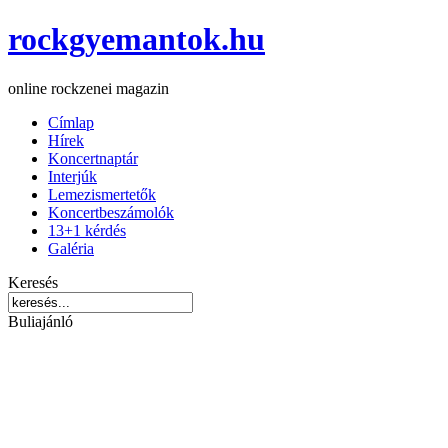
rockgyemantok.hu
online rockzenei magazin
Címlap
Hírek
Koncertnaptár
Interjúk
Lemezismertetők
Koncertbeszámolók
13+1 kérdés
Galéria
Keresés
Buliajánló