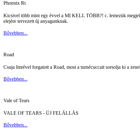
Phoenix Rt
Kicsivel több mint egy évvel a MI KELL TÖBB?! c. lemezük megjelené
elejére tervezett új anyagunknak.
Bővebben...
Road
Csuja Imrével forgatott a Road, most a turnécuccait sorsolja ki a zene
Bővebben...
Vale of Tears
VALE OF TEARS - ÚJ FELÁLLÁS
Bővebben...