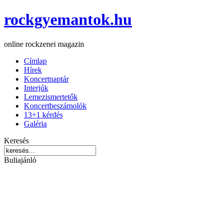
rockgyemantok.hu
online rockzenei magazin
Címlap
Hírek
Koncertnaptár
Interjúk
Lemezismertetők
Koncertbeszámolók
13+1 kérdés
Galéria
Keresés
Buliajánló