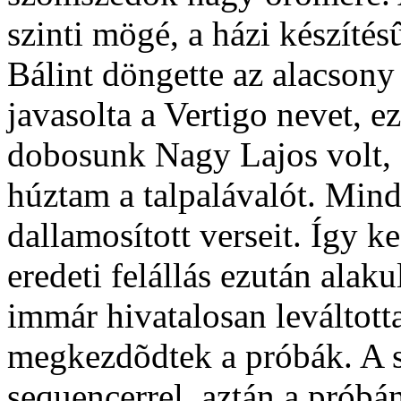
szinti mögé, a házi készítés
Bálint döngette az alacsony
javasolta a Vertigo nevet, ez
dobosunk Nagy Lajos volt,
húztam a talpalávalót. Min
dallamosított verseit. Így k
eredeti felállás ezután alaku
immár hivatalosan leváltotta
megkezdõdtek a próbák. A 
sequencerrel, aztán a próbá