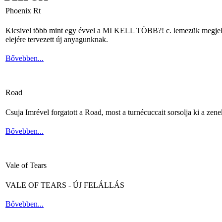
Phoenix Rt
Kicsivel több mint egy évvel a MI KELL TÖBB?! c. lemezük megjelené
elejére tervezett új anyagunknak.
Bővebben...
Road
Csuja Imrével forgatott a Road, most a turnécuccait sorsolja ki a zene
Bővebben...
Vale of Tears
VALE OF TEARS - ÚJ FELÁLLÁS
Bővebben...