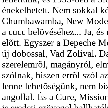
énekelhetett. Nem sokkal ké
Chumbawamba, New Model Ar
a cucc belövéséhez... Ja, é
elõtt. Egyszer a Depeche Mo
új dobossal, Vad Zolival. Da
szerelemrõl, magányról, el
szólnak, hiszen errõl szól a
lenne lehetõségünk, nem bi
angollal. És a Cure, Missi
is eredeti szövegel hallhat