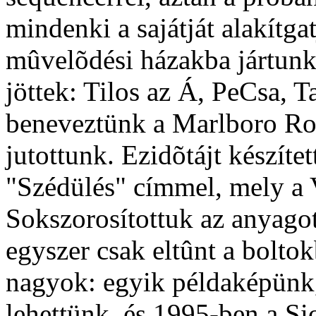
mindenki a sajátját alakítg
mûvelõdési házakba jártunk
jöttek: Tilos az Á, PeCsa, 
beneveztünk a Marlboro Roc
jutottunk. Ezidõtájt készíte
"Szédülés" címmel, mely a 
Sokszorosítottuk az anyagot
egyszer csak eltûnt a boltok
nagyok: egyik példaképünk,
lehettünk, és 1995-ben a Si