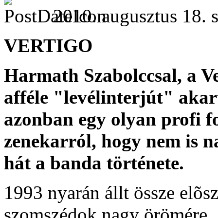
2010. augusztus 18. s
VERTIGO
Harmath Szabolccsal, a Ve
afféle "levélinterjút" aka
azonban egy olyan profi f
zenekarról, hogy nem is n
hát a banda története.
1993 nyarán állt össze elõsz
szomszédok nagy örömére. A