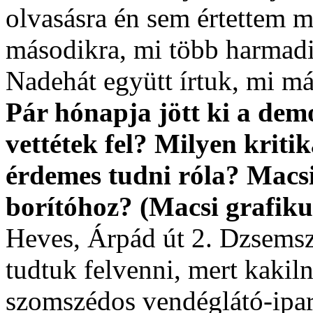
olvasásra én sem értettem m
másodikra, mi több harmadi
Nadehát együtt írtuk, mi má
Pár hónapja jött ki a dem
vettétek fel? Milyen krit
érdemes tudni róla? Macsi
borítóhoz? (Macsi grafiku
Heves, Árpád út 2. Dzsemsze
tudtuk felvenni, mert kakiln
szomszédos vendéglátó-ipari