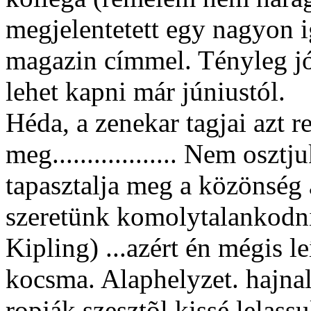
megjelentetett egy nagyon 
magazin címmel. Tényleg jó
lehet kapni már júniustól.
Héda, a zenekar tagjai azt 
meg.................. Nem os
tapasztalja meg a közönség 
szeretünk komolytalankodni
Kipling) ...azért én mégis l
kocsma. Alaphelyzet. hajnali
ropják szesztõl kissé lelass