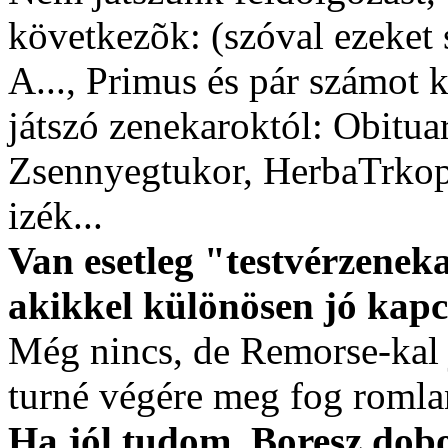
következõk: (szóval ezeket 
A..., Primus és pár számot
játszó zenekaroktól: Obitua
Zsennyegtukor, HerbaTrkop
izék...
Van esetleg "testvérzenek
akikkel különösen jó kapc
Még nincs, de Remorse-kal 
turné végére meg fog romlani
Ha jól tudom, Boresz dob