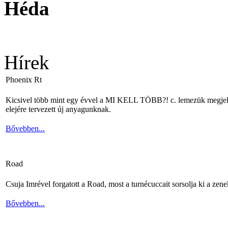
Héda
Hírek
Phoenix Rt
Kicsivel több mint egy évvel a MI KELL TÖBB?! c. lemezük megjelené
elejére tervezett új anyagunknak.
Bővebben...
Road
Csuja Imrével forgatott a Road, most a turnécuccait sorsolja ki a zene
Bővebben...