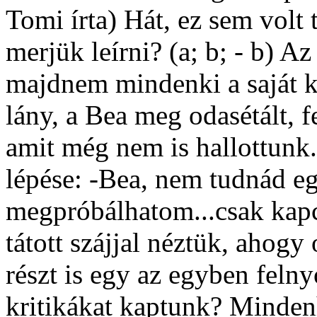
Tomi írta) Hát, ez sem volt
merjük leírni? (a; b; - b) A
majdnem mindenki a saját kis
lány, a Bea meg odasétált, f
amit még nem is hallottunk.
lépése: -Bea, nem tudnád e
megpróbálhatom...csak kapc
tátott szájjal néztük, ahogy 
részt is egy az egyben fel
kritikákat kaptunk? Minde