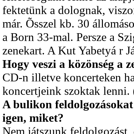
fektetünk a dolognak, viszo
már. Õsszel kb. 30 állomás
a Born 33-mal. Persze a Szig
zenekart. A Kut Yabetyá r Já
Hogy veszi a közönség a z
CD-n illetve koncerteken ha
koncertjeink szoktak lenni. 
A bulikon feldolgozásokat 
igen, miket?
Nem játszunk feldolgozást,