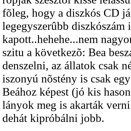
fõleg, hogy a diszkós CD já
legegyszerûbb diszkószám is
kapott..hehehe...nem nagyo
szitu a következõ: Bea besz
denszelni, az állatok csak n
iszonyú nõstény is csak egy 
Beához képest (jó kis hason
lányok meg is akarták verni
dehát kipróbálni jobb.