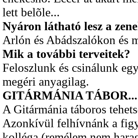
lett belõle...
Nyáron látható lesz a zen
Arlón és Abádszalókon és m
Mik a további terveitek?
Feloszlunk és csinálunk eg
megéri anyagilag.
GITÁRMÁNIA TÁBOR... R
A Gitármánia táboros tehet
Azonkívül felhívnánk a fi
kolléga (remélem nem harags