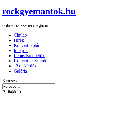
rockgyemantok.hu
online rockzenei magazin
Címlap
Hírek
Koncertnaptár
Interjúk
Lemezismertetők
Koncertbeszámolók
13+1 kérdés
Galéria
Keresés
Buliajánló