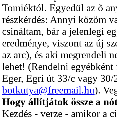
Tomiéktól. Egyedül az õ an
részkérdés: Annyi közöm va
csináltam, bár a jelenlegi 
eredménye, viszont az új sz
az arc), és aki megrendeli 
lehet! (Rendelni egyébként 
Eger, Egri út 33/c vagy 30
botkutya@freemail.hu
). Ve
Hogy állítjátok össze a nó
Kezdés - verze - amikor a ci