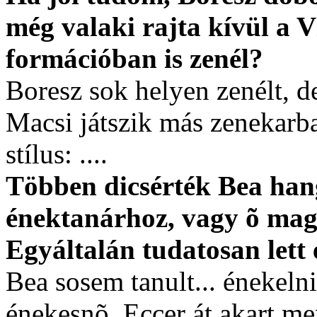
még valaki rajta kívül a 
formációban is zenél?
Boresz sok helyen zenélt, d
Macsi játszik más zenekarb
stílus: ....
Többen dicsérték Bea hang
énektanárhoz, vagy õ mag
Egyáltalán tudatosan lett
Bea sosem tanult... énekeln
énekesnõ. Eccer át akart men