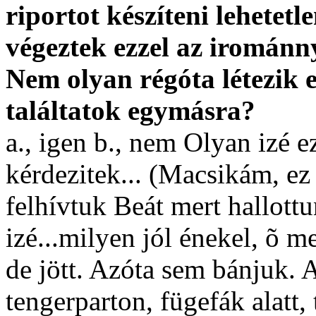
riportot készíteni lehetet
végeztek ezzel az irománnya
Nem olyan régóta létezik e
találtatok egymásra?
a., igen b., nem Olyan izé e
kérdezitek... (Macsikám, e
felhívtuk Beát mert hallottu
izé...milyen jól énekel, õ m
de jött. Azóta sem bánjuk. 
tengerparton, fügefák alatt,