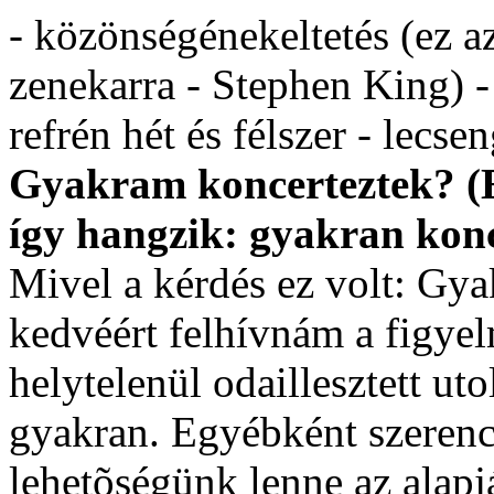
- közönségénekeltetés (ez a
zenekarra - Stephen King) -
refrén hét és félszer - lecse
Gyakram koncerteztek? (Er
így hangzik: gyakran kon
Mivel a kérdés ez volt: Gy
kedvéért felhívnám a figye
helytelenül odaillesztett ut
gyakran. Egyébként szeren
lehetõségünk lenne az alapj