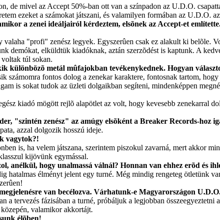
nkon, de mivel az Accept 50%-ban ott van a színpadon az U.D.O. csapat
retem ezeket a számokat játszani, és valamilyen formában az U.D.O. az 
ikor a zenei ideáljairól kérdeztem, elsõnek az Accept-et említette
valaha "profi" zenész legyek. Egyszerûen csak ez alakult ki belõle. Vol
nk demókat, elküldtük kiadóknak, aztán szerzõdést is kaptunk. A kedve
voltak túl sokan.
kik különbözõ metál mûfajokban tevékenykednek. Hogyan választo
 számomra fontos dolog a zenekar karaktere, fontosnak tartom, hogy jó
am is sokat tudok az üzleti dolgaikban segíteni, mindenképpen megnéz
 egész kiadó mögött rejlõ alapötlet az volt, hogy kevesebb zenekarral d
ider, "szintén zenész" az amúgy elsõként a Breaker Records-hoz ig
ata, azzal dolgozik hosszú ideje.
ek vagytok?!
n is, ha velem játszana, szerintem piszokul zavarná, mert akkor mindi
klasszul kijövünk egymással.
szol, anélkül, hogy unalmassá válnál? Honnan van ehhez erõd és ihl
g hatalmas élményt jelent egy turné. Még mindig rengeteg ötletünk va
szerûen!
 megjelenésre van becélozva. Várhatunk-e Magyarországon U.D.O.
 tervezés fázisában a turné, próbáljuk a legjobban összeegyeztetni az
 közepén, valamikor akkortájt.
ssunk élõben!