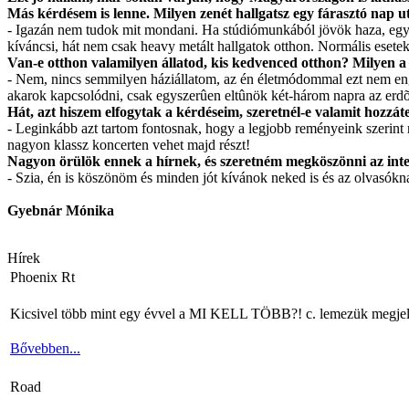
Más kérdésem is lenne. Milyen zenét hallgatsz egy fárasztó nap u
- Igazán nem tudok mit mondani. Ha stúdiómunkából jövök haza, egysz
kíváncsi, hát nem csak heavy metált hallgatok otthon. Normális esetek
Van-e otthon valamilyen állatod, kis kedvenced otthon? Milyen
- Nem, nincs semmilyen háziállatom, az én életmódommal ezt nem eng
akarok kapcsolódni, csak egyszerûen eltûnök két-három napra az erd
Hát, azt hiszem elfogytak a kérdéseim, szeretnél-e valamit hozzát
- Leginkább azt tartom fontosnak, hogy a legjobb reményeink szerint
nagyon klassz koncerten vehet majd részt!
Nagyon örülök ennek a hírnek, és szeretném megköszönni az interjú
- Szia, én is köszönöm és minden jót kívánok neked is és az olvasókna
Gyebnár Mónika
Hírek
Phoenix Rt
Kicsivel több mint egy évvel a MI KELL TÖBB?! c. lemezük megjelenés
Bővebben...
Road