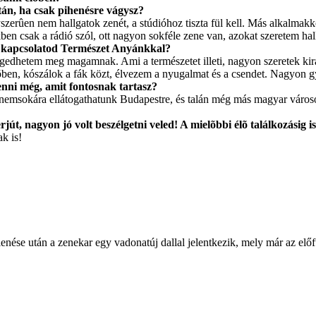
tán, ha csak pihenésre vágysz?
erûen nem hallgatok zenét, a stúdióhoz tiszta fül kell. Más alkalmakk
ben csak a rádió szól, ott nagyon sokféle zene van, azokat szeretem hal
 a kapcsolatod Természet Anyánkkal?
edhetem meg magamnak. Ami a természetet illeti, nagyon szeretek kirá
õben, kószálok a fák közt, élvezem a nyugalmat és a csendet. Nagyon g
enni még, amit fontosnak tartasz?
 nemsokára ellátogathatunk Budapestre, és talán még más magyar város
t, nagyon jó volt beszélgetni veled! A mielõbbi élõ találkozásig i
k is!
e után a zenekar egy vadonatúj dallal jelentkezik, mely már az előfut