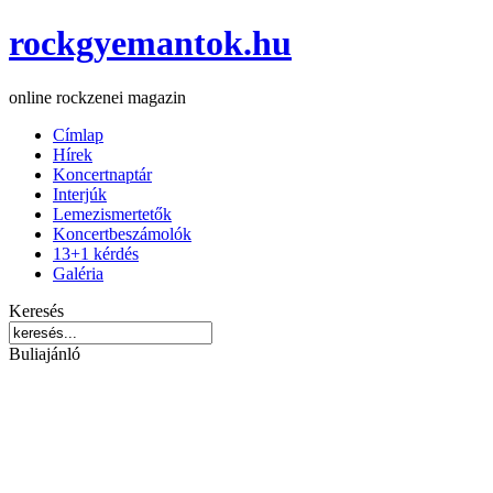
rockgyemantok.hu
online rockzenei magazin
Címlap
Hírek
Koncertnaptár
Interjúk
Lemezismertetők
Koncertbeszámolók
13+1 kérdés
Galéria
Keresés
Buliajánló