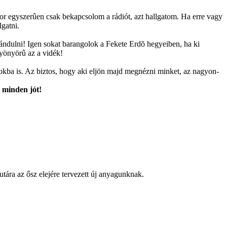
or egyszerûen csak bekapcsolom a rádiót, azt hallgatom. Ha erre vagy
lgatni.
ndulni! Igen sokat barangolok a Fekete Erdõ hegyeiben, ha ki
yönyörû az a vidék!
okba is. Az biztos, hogy aki eljön majd megnézni minket, az nagyon-
s minden jót!
ára az ősz elejére tervezett új anyagunknak.