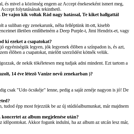
tal, és mivel a közönség engem az Accept énekeseként ismert meg,
Accept folytatásának tekinthetõ.
. De vajon kik voltak Rád nagy hatással, Te kiket hallgattál
t a suliban egy zenekarunk, néha felléptünk itt-ott, kisebb
nceimet illetõen említhetném a Deep Purple-t, Jimi Hendrix-et, vagy
d ki ezeket a csapatokat?
 egyéniségük legyen, jók legyenek élõben a színpadon is, és azt,
em élõben a csapatokat, mielõtt szerzõdést kötnék velük.
olgozzak, de nekik tökéletesen meg tudjak adni mindent. Ezt tartom a
azolt, 14 éve létezõ Vanize nevû zenekarban )?
g csak "Udo öcsikéje" lenne, pedig a saját zenéje nagyon is jó! De
eted?
n, tudod épp most fejezzük be az új stúdióalbumunkat, már majdnem
 koncertet az album megjelenése után?
 idõpontokat. Akkor fogunk indulni, ha az album az utcán lesz már,