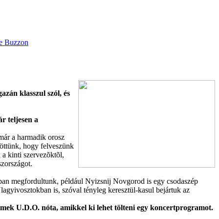
azán klasszul szól, és
r teljesen a
már a harmadik orosz
töttünk, hogy felveszünk
a kinti szervezõktõl,
szországot.
sban megfordultunk, például Nyizsnij Novgorod is egy csodaszép
gyivosztokban is, szóval tényleg keresztül-kasul bejártuk az
emek U.D.O. nóta, amikkel ki lehet tölteni egy koncertprogramot.