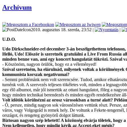
Archívum
2010. augusztus 18. szerda, 23:52 |
|
U.D.O.
Udo Dirkschneider-rel december 3-án beszélgethettem telefonon, j
Helló, Udo! Elõször is szeretnék gratulálni a Live From Russia al
minden benne van, ami egy koncert hangulatát tükrözi. Szóval va
- Köszönöm, nagyon örülök, hogy ez a véleményed!
Szóval szeretném, ha elárulnád, milyenek voltak a körülmények O
kommunista korszak negatívumai?
- Semmi problémánk nem volt szerencsére. Tudod, amikor elhatároztu
turnénk volt. A szervezés teljesen tökéletes volt, minden a legnagy
egy élõ albumot, már jól ismertük az ottani hangulatot, fõleg a nagyo
hogy minden technikai berendezés és minden egyéb rendelkezésre áll-
Volt idõtök körülnézni az orosz városokban a turné alatt? Példáu
- Ó, persze, mindig nagyon sok városnézésen vettünk részt. Persze, 
város, vagy Volgográd is remek hely. De voltunk a Fekete-tengernél,
országot, és rengeteg gyönyörû dolgot láttunk.
Biztosan nagyon szép lehetett! A közönség elvárja tõletek, hogy 
Nem kellemetlen, hogy mindig kérik az Accept-eket mégis?