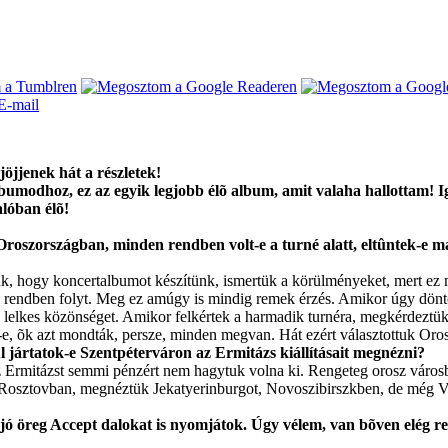
öjjenek hát a részletek!
bumodhoz, ez az egyik legjobb élõ album, amit valaha hallottam! Ig
lóban élõ!
roszországban, minden rendben volt-e a turné alatt, eltûntek-e má
k, hogy koncertalbumot készítünk, ismertük a körülményeket, mert ez 
obb rendben folyt. Meg ez amúgy is mindig remek érzés. Amikor úgy dön
n lelkes közönséget. Amikor felkértek a harmadik turnéra, megkérdeztük 
e, õk azt mondták, persze, minden megvan. Hát ezért választottuk Oro
l jártatok-e Szentpéterváron az Ermitázs kiállításait megnézni?
az Ermitázst semmi pénzért nem hagytuk volna ki. Rengeteg orosz váro
 Rosztovban, megnéztük Jekatyerinburgot, Novoszibirszkben, de még Vla
a jó öreg Accept dalokat is nyomjátok. Úgy vélem, van bõven elég r