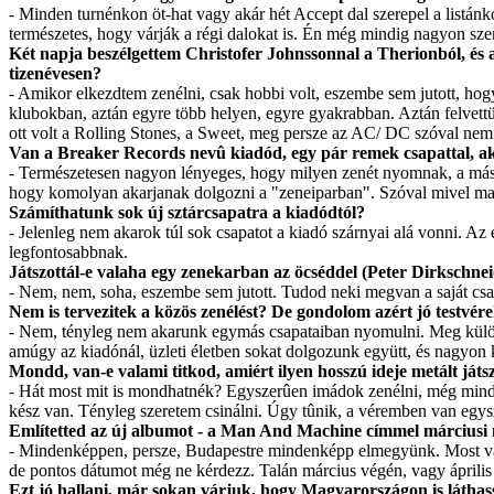
- Minden turnénkon öt-hat vagy akár hét Accept dal szerepel a listá
természetes, hogy várják a régi dalokat is. Én még mindig nagyon sze
Két napja beszélgettem Christofer Johnssonnal a Therionból, és am
tizenévesen?
- Amikor elkezdtem zenélni, csak hobbi volt, eszembe sem jutott, hogy 
klubokban, aztán egyre több helyen, egyre gyakrabban. Aztán felvettü
ott volt a Rolling Stones, a Sweet, meg persze az AC/ DC szóval nem 
Van a Breaker Records nevû kiadód, egy pár remek csapattal, a
- Természetesen nagyon lényeges, hogy milyen zenét nyomnak, a másik
hogy komolyan akarjanak dolgozni a "zeneiparban". Szóval mivel mag
Számíthatunk sok új sztárcsapatra a kiadódtól?
- Jelenleg nem akarok túl sok csapatot a kiadó szárnyai alá vonni. Az
legfontosabbnak.
Játszottál-e valaha egy zenekarban az öcséddel (Peter Dirkschne
- Nem, nem, soha, eszembe sem jutott. Tudod neki megvan a saját csap
Nem is tervezitek a közös zenélést? De gondolom azért jó testvér
- Nem, tényleg nem akarunk egymás csapataiban nyomulni. Meg különbe
amúgy az kiadónál, üzleti életben sokat dolgozunk együtt, és nagyon 
Mondd, van-e valami titkod, amiért ilyen hosszú ideje metált ját
- Hát most mit is mondhatnék? Egyszerûen imádok zenélni, még mindi
kész van. Tényleg szeretem csinálni. Úgy tûnik, a véremben van egy
Említetted az új albumot - a Man And Machine címmel márciusi
- Mindenképpen, persze, Budapestre mindenképp elmegyünk. Most van a
de pontos dátumot még ne kérdezz. Talán március végén, vagy április
Ezt jó hallani, már sokan várjuk, hogy Magyarországon is látha