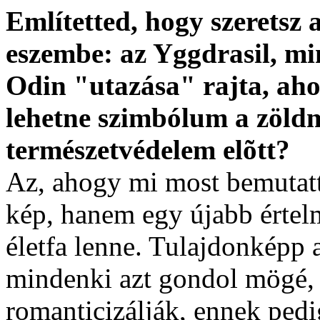
Említetted, hogy szeretsz 
eszembe: az Yggdrasil, min
Odin "utazása" rajta, ah
lehetne szimbólum a zöld
természetvédelem elõtt?
Az, ahogy mi most bemutatt
kép, hanem egy újabb értel
életfa lenne. Tulajdonképp
mindenki azt gondol mögé, 
romanticizálják, ennek ped