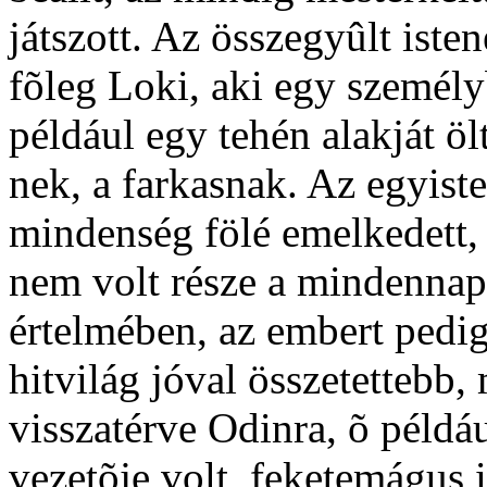
játszott. Az összegyûlt isten
fõleg Loki, aki egy személyb
például egy tehén alakját öl
nek, a farkasnak. Az egyiste
mindenség fölé emelkedett, 
nem volt része a mindenna
értelmében, az embert pedig 
hitvilág jóval összetettebb
visszatérve Odinra, õ példáu
vezetõje volt, feketemágus i