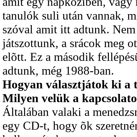
amit egy napköziben, vagy 
tanulók suli után vannak, m
szóval amit itt adtunk. Nem 
játszottunk, a srácok meg o
elõtt. Ez a második fellépé
adtunk, még 1988-ban.
Hogyan választjátok ki a 
Milyen velük a kapcsolat
Általában valaki a menedzs
egy CD-t, hogy õk szeretnén