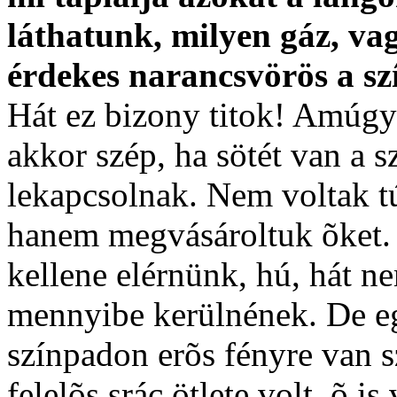
láthatunk, milyen gáz, v
érdekes narancsvörös a sz
Hát ez bizony titok! Amúgy 
akkor szép, ha sötét van a 
lekapcsolnak. Nem voltak tú
hanem megvásároltuk õket. 
kellene elérnünk, hú, hát n
mennyibe kerülnének. De eg
színpadon erõs fényre van s
felelõs srác ötlete volt, õ is