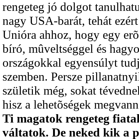
rengeteg jó dolgot tanulha
nagy USA-barát, tehát ezért
Unióra ahhoz, hogy egy erõ
bíró, mûveltséggel és hag
országokkal egyensúlyt tud
szemben. Persze pillanatnyi
születik még, sokat tévednek
hisz a lehetõségek megvann
Ti magatok rengeteg fiat
váltatok. De neked kik a 