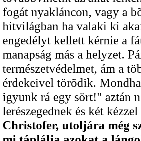
fogát nyakláncon, vagy a bõ
hitvilágban ha valaki ki aka
engedélyt kellett kérnie a f
manapság más a helyzet. Pá
természetvédelmet, ám a töb
érdekeivel törõdik. Mondhat
igyunk rá egy sört!" aztán 
lerészegednek és két kézzel
Christofer, utoljára még 
mi táplálja azokat a láng