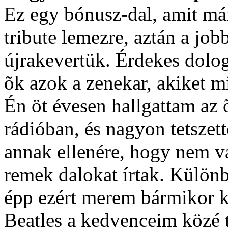
Ez egy bónusz-dal, amit má
tribute lemezre, aztán a jo
újrakevertük. Érdekes dolog
õk azok a zenekar, akiket m
Én öt évesen hallgattam az 
rádióban, és nagyon tetszett
annak ellenére, hogy nem v
remek dalokat írtak. Különbe
épp ezért merem bármikor 
Beatles a kedvenceim közé t