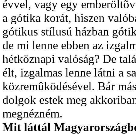
évvel, vagy egy emberöltõve
a gótika korát, hiszen valób
gótikus stílusú házban góti
de mi lenne ebben az izgalm
hétköznapi valóság? De tal
élt, izgalmas lenne látni a s
közremûködésével. Bár más
dolgok estek meg akkoriban,
megnézném.
Mit láttál Magyarországból