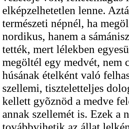
elképzelhetetlen lenne. Azt
természeti népnél, ha megöl
nordikus, hanem a sámániszt
tették, mert lélekben egyesül
megöltél egy medvét, nem c
húsának ételként való felha
szellemi, tiszteletteljes dol
kellett gyõznöd a medve fel
annak szellemét is. Ezek a 
továbbvihetik az állat lelk