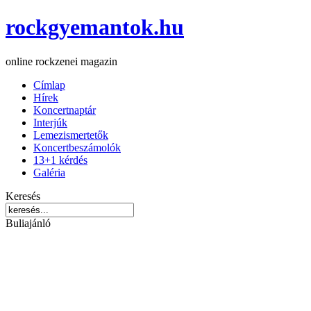
rockgyemantok.hu
online rockzenei magazin
Címlap
Hírek
Koncertnaptár
Interjúk
Lemezismertetők
Koncertbeszámolók
13+1 kérdés
Galéria
Keresés
Buliajánló