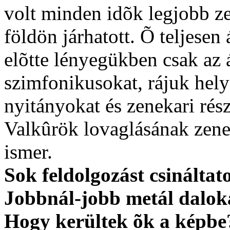
volt minden idõk legjobb ze
földön járhatott. Õ teljesen 
elõtte lényegükben csak az 
szimfonikusokat, rájuk hely
nyitányokat és zenekari rész
Valkûrök lovaglásának zene
ismer.
Sok feldolgozást csinálta
Jobbnál-jobb metál daloka
Hogy kerültek õk a képbe