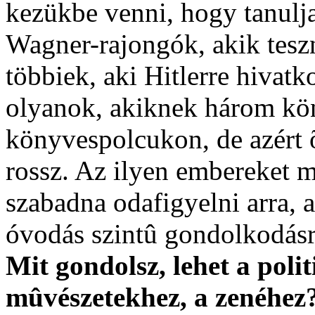
kezükbe venni, hogy tanulj
Wagner-rajongók, akik teszn
többiek, aki Hitlerre hivatk
olyanok, akiknek három kö
könyvespolcukon, de azért õ
rossz. Az ilyen embereket m
szabadna odafigyelni arra,
óvodás szintû gondolkodásra
Mit gondolsz, lehet a pol
mûvészetekhez, a zenéhez