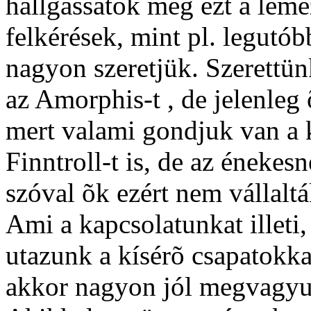
hallgassátok meg ezt a leme
felkérések, mint pl. legutó
nagyon szeretjük. Szerettün
az Amorphis-t , de jelenleg
mert valami gondjuk van a k
Finntroll-t is, de az éneke
szóval õk ezért nem vállaltá
Ami a kapcsolatunkat illeti
utazunk a kísérõ csapatokka
akkor nagyon jól megvagyun