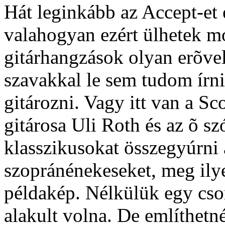
Hát leginkább az Accept-et 
valahogyan ezért ülhetek mos
gitárhangzások olyan erõvel
szavakkal le sem tudom írn
gitározni. Vagy itt van a S
gitárosa Uli Roth és az õ sz
klasszikusokat összegyúrni 
szopránénekeseket, meg ily
példakép. Nélkülük egy cs
alakult volna. De említhetn