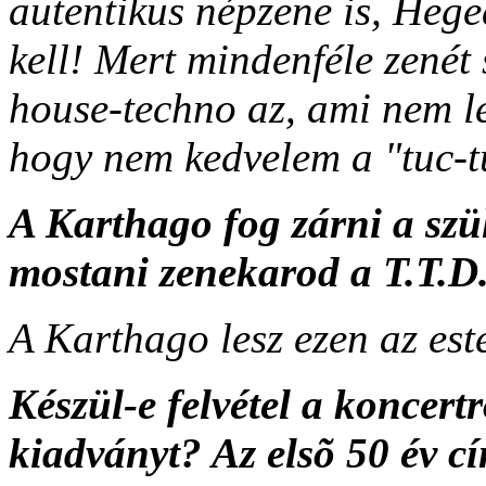
autentikus népzene is, Heg
kell! Mert mindenféle zenét 
house-techno az, ami nem l
hogy nem kedvelem a "tuc-t
A Karthago fog zárni a szü
mostani zenekarod a T.T.D
A Karthago lesz ezen az esté
Készül-e felvétel a koncertr
kiadványt? Az elsõ 50 év c