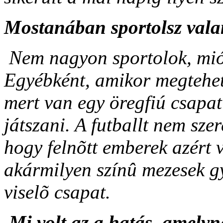
Mostanában sportolsz vala
Nem nagyon sportolok, miót
Egyébként, amikor megtehet
mert van egy öregfiú csapat
játszani. A futballt nem sze
hogy felnõtt emberek azért 
akármilyen színû mezesek gy
viselõ csapat.
Mi volt az a hatás, amelyn