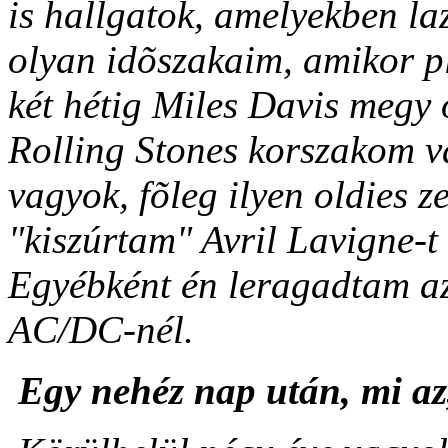
is hallgatok, amelyekben la
olyan idõszakaim, amikor pl
két hétig Miles Davis megy 
Rolling Stones korszakom v
vagyok, fõleg ilyen oldies 
"kiszúrtam" Avril Lavigne-t 
Egyébként én leragadtam az
AC/DC-nél.
Egy nehéz nap után, mi az