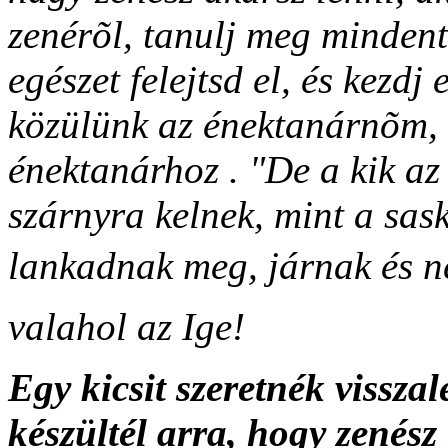
zenérõl, tanulj meg minden
egészet felejtsd el, és kezdj 
közülünk az énektanárnõm, 
énektanárhoz . "De a kik az
szárnyra kelnek, mint a sas
lankadnak meg, járnak és n
valahol az Ige!
Egy kicsit szeretnék vissza
készültél arra, hogy zenész 