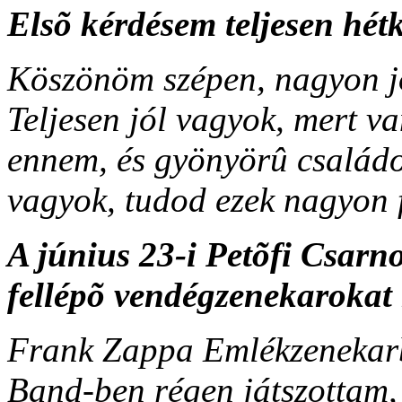
Elsõ kérdésem teljesen hé
Köszönöm szépen, nagyon jó
Teljesen jól vagyok, mert van
ennem, és gyönyörû családo
vagyok, tudod ezek nagyon 
A június 23-i Petõfi Csarn
fellépõ vendégzenekarokat 
Frank Zappa Emlékzeneka
Band-ben régen játszottam, 