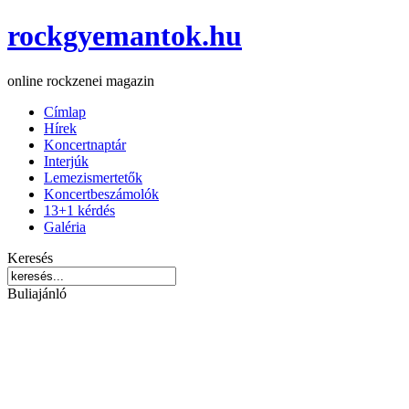
rockgyemantok.hu
online rockzenei magazin
Címlap
Hírek
Koncertnaptár
Interjúk
Lemezismertetők
Koncertbeszámolók
13+1 kérdés
Galéria
Keresés
Buliajánló