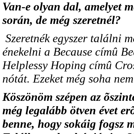
Van-e olyan dal, amelyet m
során, de még szeretnél?
Szeretnék egyszer találni 
énekelni a Because címû Be
Helplessy Hoping címû Cros
nótát. Ezeket még soha nem
Köszönöm szépen az õszinte
még legalább ötven évet e
benne, hogy sokáig fogsz 