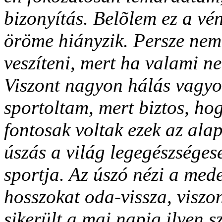
bizonyítás. Belõlem ez a vé
öröme hiányzik. Persze nem
veszíteni, mert ha valami ne
Viszont nagyon hálás vagyo
sportoltam, mert biztos, h
fontosak voltak ezek az alap
úszás a világ legegészsége
sportja. Az úszó nézi a mede
hosszokat oda-vissza, visz
sikerült a mai napig ilyen