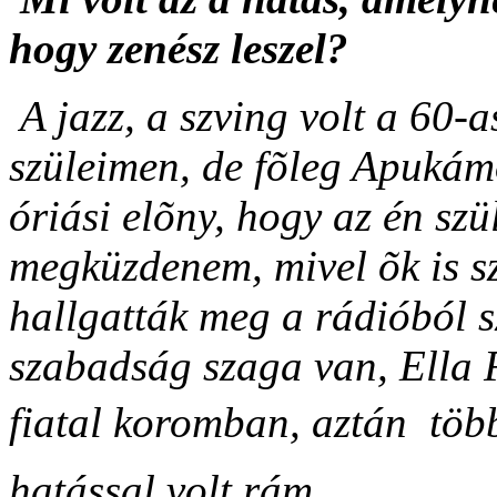
hogy zenész leszel?
A jazz, a szving volt a 60-
szüleimen, de fõleg Apukámo
óriási elõny, hogy az én sz
megküzdenem, mivel õk is sz
hallgatták meg a rádióból s
szabadság szaga van, Ella 
fiatal koromban, aztán  töb
hatással volt rám.