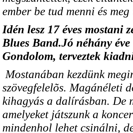
ember be tud menni és meg t
Idén lesz 17 éves mostani 
Blues Band.
Jó néhány éve 
Gondolom, terveztek kiadn
Mostanában kezdünk megint
szövegfelelõs. Magánéleti d
kihagyás a dalírásban. De 
amelyeket játszunk a koncer
mindenhol lehet csinálni, 