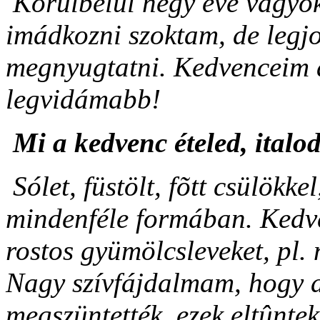
Körülbelül négy éve vagyok
imádkozni szoktam, de legj
megnyugtatni. Kedvenceim a
legvidámabb!
Mi a kedvenc ételed, italo
Sólet, füstölt, fõtt csülökke
mindenféle formában. Kedve
rostos gyümölcsleveket, pl.
Nagy szívfájdalmam, hogy a 
megszüntették, ezek eltûnte