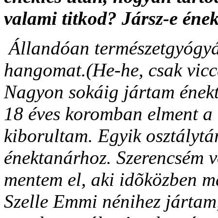
valami titkod? Jársz-e éne
Állandóan természetgyógyá
hangomat.(He-he, csak vicc
Nagyon sokáig jártam énekt
18 éves koromban elment a 
kiborultam. Egyik osztályt
énektanárhoz. Szerencsém v
mentem el, aki idõközben már
Szelle Emmi nénihez jártam