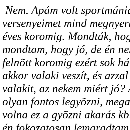
Nem. Apám volt sportmániá
versenyeimet mind megnyert
éves koromig. Mondták, hog
mondtam, hogy jó, de én ne
felnõtt koromig ezért sok há
akkor valaki veszít, és azz
valakit, az nekem miért jó?
olyan fontos legyõzni, mega
volna ez a gyõzni akarás kb
én fokozatosan lemaradtam,