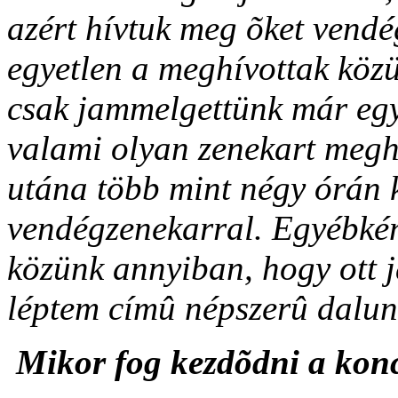
azért hívtuk meg õket vendé
egyetlen a meghívottak közü
csak jammelgettünk már együ
valami olyan zenekart megh
utána több mint négy órán k
vendégzenekarral. Egyébkén
közünk annyiban, hogy ott j
léptem címû népszerû dalunk
Mikor fog kezdõdni a kon