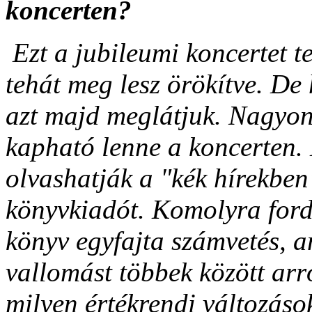
koncerten?
Ezt a jubileumi koncertet t
tehát meg lesz örökítve. De
azt majd meglátjuk. Nagyon
kapható lenne a koncerten.
olvashatják a "kék hírekbe
könyvkiadót. Komolyra fordí
könyv egyfajta számvetés, 
vallomást többek között arr
milyen értékrendi változás