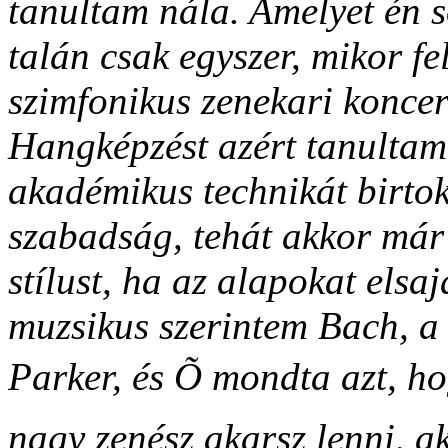
tanultam nála. Amelyet én 
talán csak egyszer, mikor f
szimfonikus zenekari koncer
Hangképzést azért tanultam
akadémikus technikát birtok
szabadság, tehát akkor már 
stílust, ha az alapokat elsa
muzsikus szerintem Bach, a
Parker, és Õ mondta azt, ho
nagy zenész akarsz lenni, a