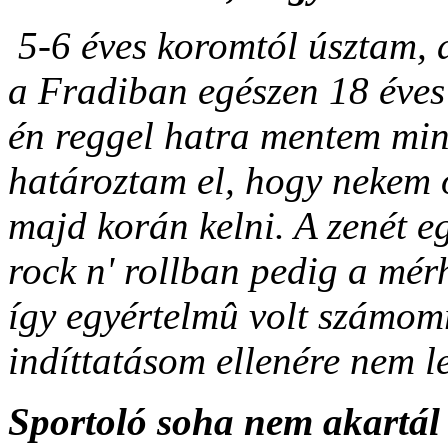
5-6 éves koromtól úsztam, 
a Fradiban egészen 18 éves 
én reggel hatra mentem min
határoztam el, hogy nekem 
majd korán kelni. A zenét e
rock n' rollban pedig a mér
így egyértelmû volt számom
indíttatásom ellenére nem l
Sportoló soha nem akartál