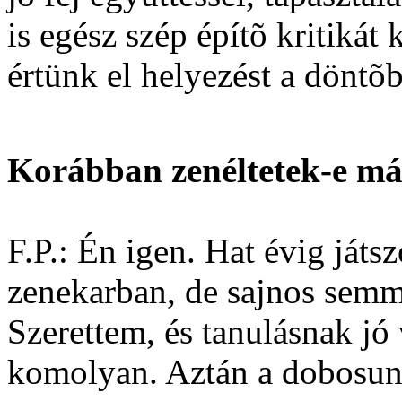
is egész szép építõ kritiká
értünk el helyezést a döntõ
Korábban zenéltetek-e m
F.P.: Én igen. Hat évig ját
zenekarban, de sajnos semm
Szerettem, és tanulásnak jó 
komolyan. Aztán a dobosunk