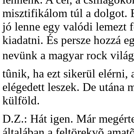
misztifikálom túl a dolgot.
jó lenne egy valódi lemezt 
kiadatni. És persze hozzá eg
nevünk a magyar rock vilá
tûnik, ha ezt sikerül elérni
elégedett leszek. De utána 
külföld.
D.Z.: Hát igen. Már megérte
általában a feltörekvõ ama