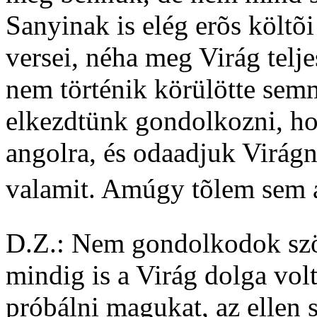
Sanyinak is elég erõs költõ
versei, néha meg Virág telj
nem történik körülötte sem
elkezdtünk gondolkozni, ho
angolra, és odaadjuk Virágn
valamit. Amúgy tõlem sem ál
D.Z.: Nem gondolkodok szö
mindig is a Virág dolga volt
próbálni magukat, az ellen