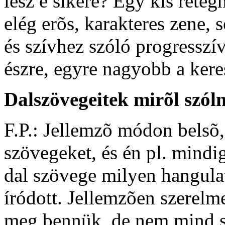
lesz e sikere? Egy kis réteg
elég erõs, karakteres zene,
és szívhez szóló progressz
észre, egyre nagyobb a keres
Dalszövegeitek mirõl szól
F.P.: Jellemzõ módon belsõ, 
szövegeket, és én pl. mindi
dal szövege milyen hangula
íródott. Jellemzõen szerel
meg bennük, de nem mind s