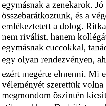
egymásnak a zenekarok. Jó p
összebarátkoztunk, és a vég
emlékeztetett a dolog. Ritk
nem riválist, hanem kollégát
egymásnak cuccokkal, tanács
egy olyan rendezvényen, aho
ezért megérte elmenni. Mi e
véleményét szerettük volna 
megmondom õszintén kicsit 