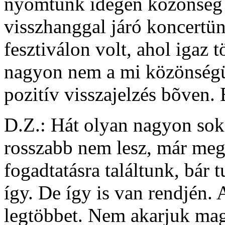
nyomtunk idegen közönség e
visszhanggal járó koncertü
fesztiválon volt, ahol igaz 
nagyon nem a mi közönségün
pozitív visszajelzés bõven. 
D.Z.: Hát olyan nagyon sok
rosszabb nem lesz, már meg
fogadtatásra találtunk, bár
így. De így is van rendjén. 
legtöbbet. Nem akarjuk mag