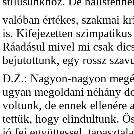
stílusunkhoz. De hálistenne
valóban értékes, szakmai kri
is. Kifejezetten szimpatikus
Ráadásul mivel mi csak dics
bejutottunk, egy rossz szav
D.Z.: Nagyon-nagyon megér
ugyan megoldani néhány dol
voltunk, de ennek ellenére 
tettük, hogy elindultunk. 
jó fej együttessel, tapasztala