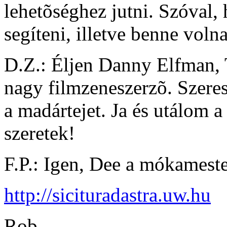
lehetõséghez jutni. Szóval, 
segíteni, illetve benne voln
D.Z.: Éljen Danny Elfman,
nagy filmzeneszerzõ. Szeres
a madártejet. Ja és utálom a 
szeretek!
F.P.: Igen, Dee a mókamest
http://sicituradastra.uw.hu
Rob