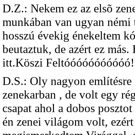
D.Z.: Nekem ez az elsõ zen
munkában van ugyan némi t
hosszú évekig énekeltem kó
beutaztuk, de azért ez más.
itt.Köszi Feltóóóóóóóóóóó!
D.S.: Oly nagyon említésre
zenekarban , de volt egy ré
csapat ahol a dobos posztot
én zenei világom volt, ezért