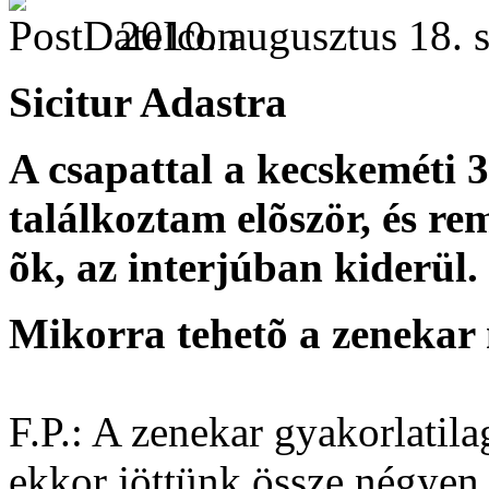
2010. augusztus 18. s
Sicitur Adastra
A csapattal a kecskeméti 
találkoztam elõször, és re
õk, az interjúban kiderül.
Mikorra tehetõ a zenekar
F.P.: A zenekar gyakorlatila
ekkor jöttünk össze négyen