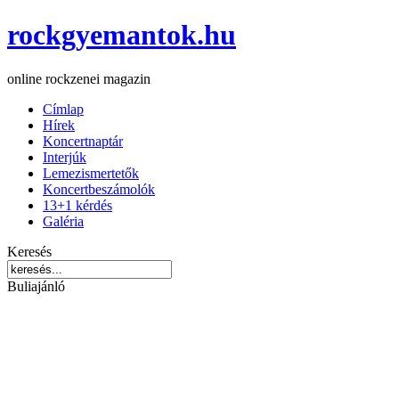
rockgyemantok.hu
online rockzenei magazin
Címlap
Hírek
Koncertnaptár
Interjúk
Lemezismertetők
Koncertbeszámolók
13+1 kérdés
Galéria
Keresés
Buliajánló