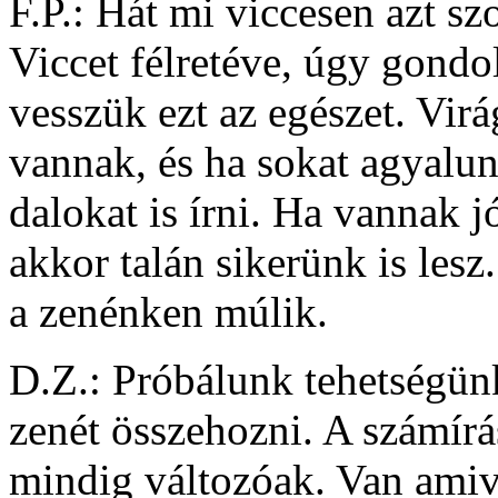
F.P.: Hát mi viccesen azt s
Viccet félretéve, úgy gond
vesszük ezt az egészet. Vir
vannak, és ha sokat agyalun
dalokat is írni. Ha vannak 
akkor talán sikerünk is les
a zenénken múlik.
D.Z.: Próbálunk tehetségü
zenét összehozni. A számír
mindig változóak. Van amiv