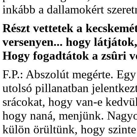
inkább a dallamokért szeretn
Részt vettetek a kecskemé
versenyen... hogy látjátok
Hogy fogadtátok a zsûri 
F.P.: Abszolút megérte. Egy 
utolsó pillanatban jelentke
srácokat, hogy van-e kedvük
hogy naná, menjünk. Nagyon
külön örültünk, hogy szinte