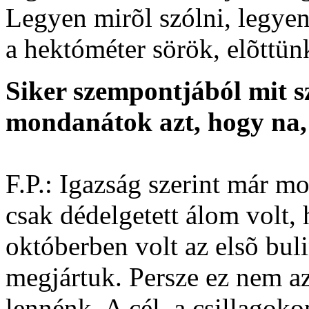
Legyen mirõl szólni, legyen
a hektóméter sörök, elõttün
Siker szempontjából mit s
mondanátok azt, hogy na,
F.P.: Igazság szerint már mo
csak dédelgetett álom volt,
októberben volt az elsõ bul
megjártuk. Persze ez nem az
lennénk. A cél, a csillagoko