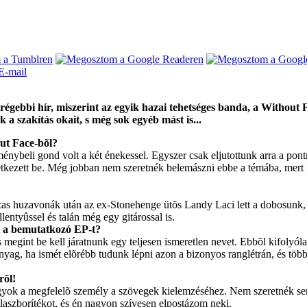
régebbi hír, miszerint az egyik hazai tehetséges banda, a Without 
a szakítás okait, s még sok egyéb mást is...
out Face-bõl?
énybeli gond volt a két énekessel. Egyszer csak eljutottunk arra a pontr
etkezett be. Még jobban nem szeretnék belemászni ebbe a témába, mer
szas huzavonák után az ex-Stonehenge ütõs Landy Laci lett a dobosunk, 
entyûssel és talán még egy gitárossal is.
ni a bemutatkozó EP-t?
 megint be kell járatnunk egy teljesen ismeretlen nevet. Ebbõl kifoly
 anyag, ha ismét elõrébb tudunk lépni azon a bizonyos ranglétrán, és
rõl!
vagyok a megfelelõ személy a szövegek kielemzéséhez. Nem szeretnék sem
laszborítékot, és én nagyon szívesen elpostázom neki.