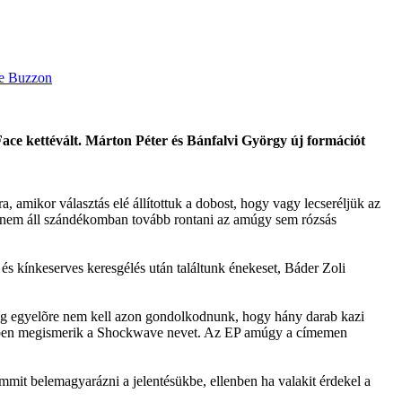
Face kettévált. Márton Péter és Bánfalvi György új formációt
a, amikor választás elé állítottuk a dobost, hogy vagy lecseréljük az
t nem áll szándékomban tovább rontani az amúgy sem rózsás
és kínkeserves keresgélés után találtunk énekeset, Báder Zoli
ólag egyelõre nem kell azon gondolkodnunk, hogy hány darab kazi
 többen megismerik a Shockwave nevet. Az EP amúgy a címemen
mit belemagyarázni a jelentésükbe, ellenben ha valakit érdekel a