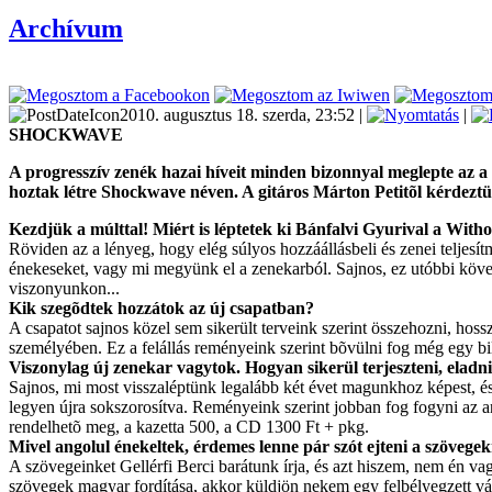
Archívum
2010. augusztus 18. szerda, 23:52 |
|
SHOCKWAVE
A progresszív zenék hazai híveit minden bizonnyal meglepte az a 
hoztak létre Shockwave néven. A gitáros Márton Petitõl kérdeztük 
Kezdjük a múlttal! Miért is léptetek ki Bánfalvi Gyurival a With
Röviden az a lényeg, hogy elég súlyos hozzáállásbeli és zenei teljesítm
énekeseket, vagy mi megyünk el a zenekarból. Sajnos, ez utóbbi köv
viszonyunkon...
Kik szegõdtek hozzátok az új csapatban?
A csapatot sajnos közel sem sikerült terveink szerint összehozni, hos
személyében. Ez a felállás reményeink szerint bõvülni fog még egy bill
Viszonylag új zenekar vagytok. Hogyan sikerül terjeszteni, elad
Sajnos, mi most visszaléptünk legalább két évet magunkhoz képest, és
legyen újra sokszorosítva. Reményeink szerint jobban fog fogyni az
rendelhetõ meg, a kazetta 500, a CD 1300 Ft + pkg.
Mivel angolul énekeltek, érdemes lenne pár szót ejteni a szövegek
A szövegeinket Gellérfi Berci barátunk írja, és azt hiszem, nem én 
szövegek magyar fordítása, akkor küldjön nekem egy felbélyegzett vá