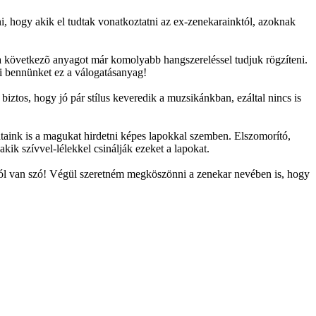
i, hogy akik el tudtak vonatkoztatni az ex-zenekarainktól, azoknak
y a következõ anyagot már komolyabb hangszereléssel tudjuk rögzíteni.
i bennünket ez a válogatásanyag!
ztos, hogy jó pár stílus keveredik a muzsikánkban, ezáltal nincs is
taink is a magukat hirdetni képes lapokkal szemben. Elszomorító,
kik szívvel-lélekkel csinálják ezeket a lapokat.
ról van szó! Végül szeretném megköszönni a zenekar nevében is, hogy