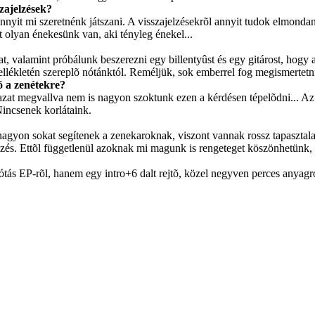
szajelzések?
nyit mi szeretnénk játszani. A visszajelzésekrõl annyit tudok elmondan
 olyan énekesünk van, aki tényleg énekel...
at, valamint próbálunk beszerezni egy billentyûst és egy gitárost, hog
ékletén szereplõ nótánktól. Reméljük, sok emberrel fog megismertetn
õ a zenétekre?
at megvallva nem is nagyon szoktunk ezen a kérdésen tépelõdni... Az bi
incsenek korlátaink.
agyon sokat segítenek a zenekaroknak, viszont vannak rossz tapasztala
elzés. Ettõl függetlenül azoknak mi magunk is rengeteget köszönhetünk, a
ás EP-rõl, hanem egy intro+6 dalt rejtõ, közel negyven perces anyag