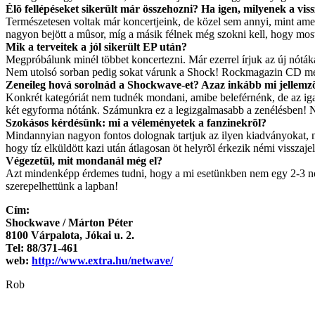
Élõ fellépéseket sikerült már összehozni? Ha igen, milyenek a vis
Természetesen voltak már koncertjeink, de közel sem annyi, mint amen
nagyon bejött a mûsor, míg a másik félnek még szokni kell, hogy most
Mik a terveitek a jól sikerült EP után?
Megpróbálunk minél többet koncertezni. Már ezerrel írjuk az új nóták
Nem utolsó sorban pedig sokat várunk a Shock! Rockmagazin CD mell
Zeneileg hová sorolnád a Shockwave-et? Azaz inkább mi jellemz
Konkrét kategóriát nem tudnék mondani, amibe beleférnénk, de az igaz
két egyforma nótánk. Számunkra ez a legizgalmasabb a zenélésben! N
Szokásos kérdésünk: mi a véleményetek a fanzinekrõl?
Mindannyian nagyon fontos dolognak tartjuk az ilyen kiadványokat, n
hogy tíz elküldött kazi után átlagosan öt helyrõl érkezik némi visszaj
Végezetül, mit mondanál még el?
Azt mindenképp érdemes tudni, hogy a mi esetünkben nem egy 2-3 nót
szerepelhettünk a lapban!
Cím:
Shockwave / Márton Péter
8100 Várpalota, Jókai u. 2.
Tel: 88/371-461
web:
http://www.extra.hu/netwave/
Rob