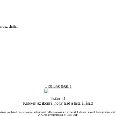
nusz dallal
Oldalunk tagja a
listának!
Klikkelj az ikonra, hogy lásd a lista állását!
dalon található képi és szöveges információk felhasználásához a szerkesztők előzetes írásbeli hozzájárulása szük
www.rockgyemantok.hu © 1995 -2014