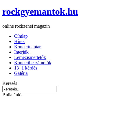
rockgyemantok.hu
online rockzenei magazin
Címlap
Hírek
Koncertnaptár
Interjúk
Lemezismertetők
Koncertbeszámolók
13+1 kérdés
Galéria
Keresés
Buliajánló