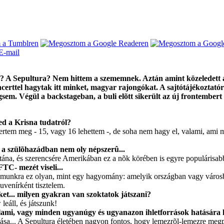
? A Sepultura? Nem hittem a szememnek. Aztán amint közeledett a 
erttel hagytak itt minket, magyar rajongókat. A sajtótájékoztatór
gsem. Végül a backstageban, a buli elõtt sikerült az új frontember
yed a Krisna tudatról?
rtem meg - 15, vagy 16 lehettem -, de soha nem hagy el, valami, ami 
z a szülõhazádban nem oly népszerû...
ána, és szerencsére Amerikában ez a nõk körében is egyre populárisabb
TC- mezét viseli...
Számunkra ez olyan, mint egy hagyomány: amelyik országban vagy város
venírként tisztelem.
et... milyen gyakran van szoktatok játszani?
eáll, és játszunk!
alami, vagy minden ugyanúgy és ugyanazon ihletforrások hatására
ása... A Sepultura életében nagyon fontos, hogy lemezrõl-lemezre megpr