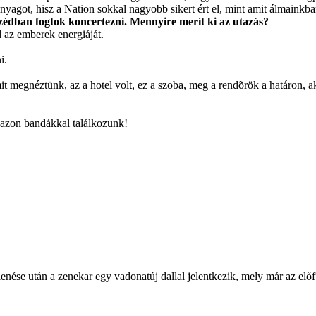
anyagot, hisz a Nation sokkal nagyobb sikert ért el, mint amit álmainkb
zédban fogtok koncertezni. Mennyire merít ki az utazás?
d az emberek energiáját.
i.
amit megnéztünk, az a hotel volt, ez a szoba, meg a rendõrök a határon
nazon bandákkal találkozunk!
e után a zenekar egy vadonatúj dallal jelentkezik, mely már az előfut