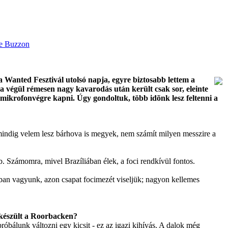
Wanted Fesztivál utolsó napja, egyre biztosabb lettem a
a végül rémesen nagy kavarodás után került csak sor, eleinte
t mikrofonvégre kapni. Úgy gondoltuk, több idõnk lesz feltenni a
mindig velem lesz bárhova is megyek, nem számít milyen messzire a
. Számomra, mivel Brazíliában élek, a foci rendkívül fontos.
ban vagyunk, azon csapat focimezét viseljük; nagyon kellemes
 készült a Roorbacken?
óbálunk változni egy kicsit - ez az igazi kihívás. A dalok még