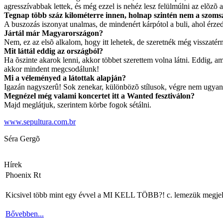
agresszívabbak lettek, és még ezzel is nehéz lesz felülmúlni az elõzõ 
Tegnap több száz kilométerre innen, holnap szintén nem a szoms
A buszozás iszonyat unalmas, de mindenért kárpótol a buli, ahol érze
Jártál már Magyarországon?
Nem, ez az elsõ alkalom, hogy itt lehetek, de szeretnék még visszatérn
Mit láttál eddig az országból?
Ha õszinte akarok lenni, akkor többet szerettem volna látni. Eddig, 
akkor mindent megcsodálunk!
Mi a véleményed a látottak alapján?
Igazán nagyszerû! Sok zenekar, különbözõ stílusok, végre nem ugya
Megnézel még valami koncertet itt a Wanted fesztiválon?
Majd meglátjuk, szerintem körbe fogok sétálni.
www.sepultura.com.br
Séra Gergõ
Hírek
Phoenix Rt
Kicsivel több mint egy évvel a MI KELL TÖBB?! c. lemezük megjelenés
Bővebben...