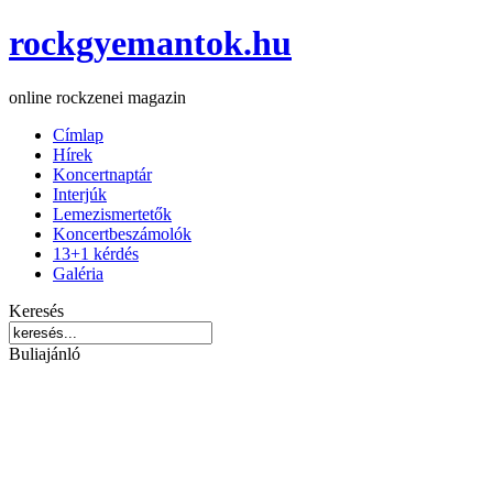
rockgyemantok.hu
online rockzenei magazin
Címlap
Hírek
Koncertnaptár
Interjúk
Lemezismertetők
Koncertbeszámolók
13+1 kérdés
Galéria
Keresés
Buliajánló