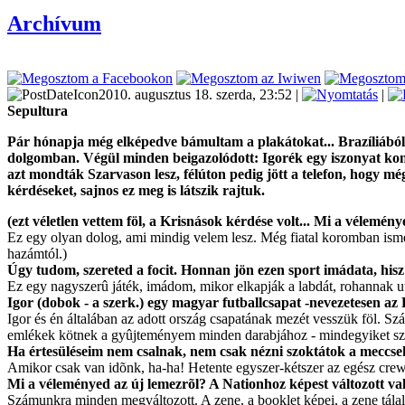
Archívum
2010. augusztus 18. szerda, 23:52 |
|
Sepultura
Pár hónapja még elképedve bámultam a plakátokat... Brazíliából
dolgomban. Végül minden beigazolódott: Igorék egy iszonyat konc
azt mondták Szarvason lesz, félúton pedig jött a telefon, hogy mé
kérdéseket, sajnos ez meg is látszik rajtuk.
(ezt véletlen vettem föl, a Krisnások kérdése volt... Mi a vélemén
Ez egy olyan dolog, ami mindig velem lesz. Még fiatal koromban isme
hazámtól.)
Úgy tudom, szereted a focit. Honnan jön ezen sport imádata, his
Ez egy nagyszerû játék, imádom, mikor elkapják a labdát, rohannak ut
Igor (dobok - a szerk.) egy magyar futballcsapat -nevezetesen az F
Igor és én általában az adott ország csapatának mezét vesszük föl. 
emlékek kötnek a gyûjteményem minden darabjához - mindegyiket szu
Ha értesüléseim nem csalnak, nem csak nézni szoktátok a meccsek
Amikor csak van idõnk, ha-ha! Hetente egyszer-kétszer az egész crew l
Mi a véleményed az új lemezrõl? A Nationhoz képest változott v
Számunkra minden megváltozott. A zene, a booklet képei, a zene tálal