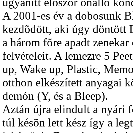
ugyanitt elõször önálló kon
A 2001-es év a dobosunk B
kezdõdött, aki úgy döntött
a három fõre apadt zenekar
felvételeit. A lemezre 5 Peet
up, Wake up, Plastic, Memor
otthon elkészített anyagai k
demón (Y, és a Bleep).
Aztán újra elindult a nyári 
túl késõn lett kész így a le