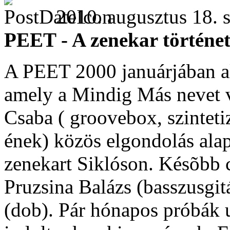
2010. augusztus 18. s
PEET - A zenekar történe
A PEET 2000 januárjában al
amely a Mindig Más nevet v
Csaba ( groovebox, szintetiz
ének) közös elgondolás alap
zenekart Siklóson. Késõbb cs
Pruzsina Balázs (basszusgit
(dob). Pár hónapos próbák 