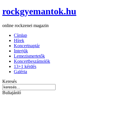
rockgyemantok.hu
online rockzenei magazin
Címlap
Hírek
Koncertnaptár
Interjúk
Lemezismertetők
Koncertbeszámolók
13+1 kérdés
Galéria
Keresés
Buliajánló