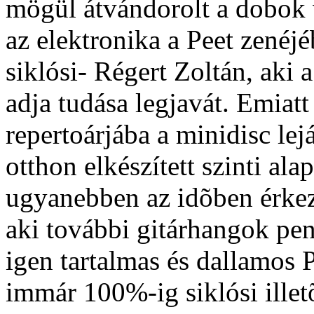
mögül átvándorolt a dobok 
az elektronika a Peet zenéjé
siklósi- Régert Zoltán, aki
adja tudása legjavát. Emiatt
repertoárjába a minidisc lej
otthon elkészített szinti a
ugyanebben az idõben érkeze
aki további gitárhangok pen
igen tartalmas és dallamos 
immár 100%-ig siklósi ille