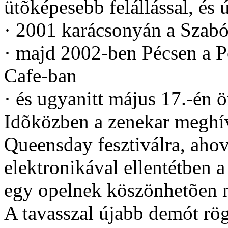
ütõképesebb felállással, és 
· 2001 karácsonyán a Szabó
· majd 2002-ben Pécsen a 
Cafe-ban
· és ugyanitt május 17.-én ö
Idõközben a zenekar meghív
Queensday fesztiválra, ahov
elektronikával ellentétben
egy opelnek köszönhetõen ne
A tavasszal újabb demót rög