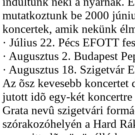
indultunk neki a nyárnak. E
mutatkoztunk be 2000 júniu
koncertek, amik nekünk élm
· Július 22. Pécs EFOTT fes
· Augusztus 2. Budapest Pep
· Augusztus 18. Szigetvár E
Az õsz kevesebb koncertet d
jutott idõ egy-két koncertre
Grata nevû szigetvári form
szórakozóhelyén a Hard Rák