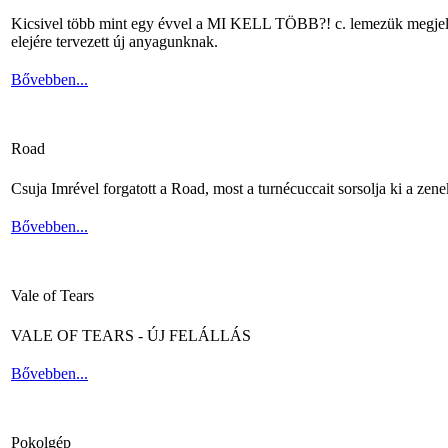
Kicsivel több mint egy évvel a MI KELL TÖBB?! c. lemezük megjelené
elejére tervezett új anyagunknak.
Bővebben...
Road
Csuja Imrével forgatott a Road, most a turnécuccait sorsolja ki a zene
Bővebben...
Vale of Tears
VALE OF TEARS - ÚJ FELÁLLÁS
Bővebben...
Pokolgép