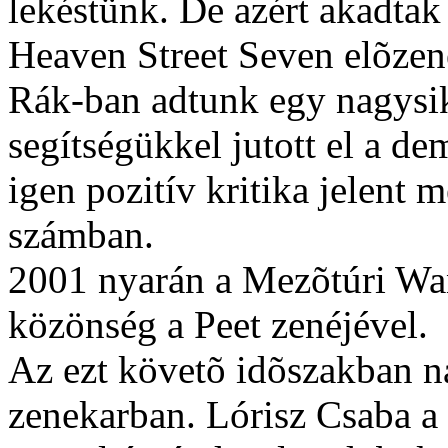
lekéstünk. De azért akadtak
Heaven Street Seven elõzen
Rák-ban adtunk egy nagysik
segítségükkel jutott el a d
igen pozitív kritika jelent 
számban.
2001 nyarán a Mezõtúri Want
közönség a Peet zenéjével.
Az ezt követõ idõszakban na
zenekarban. Lórisz Csaba a