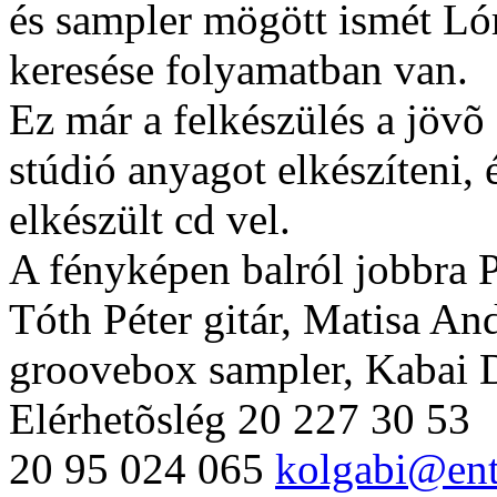
és sampler mögött ismét Lór
keresése folyamatban van.
Ez már a felkészülés a jövõ
stúdió anyagot elkészíteni, 
elkészült cd vel.
A fényképen balról jobbra P
Tóth Péter gitár, Matisa An
groovebox sampler, Kabai D
Elérhetõslég 20 227 30 53
20 95 024 065
kolgabi@ent