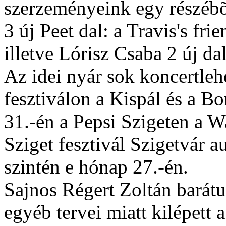
szerzeményeink egy részébõl
3 új Peet dal: a Travis's f
illetve Lórisz Csaba 2 új dal
Az idei nyár sok koncertleh
fesztiválon a Kispál és a Bo
31.-én a Pepsi Szigeten a 
Sziget fesztivál Szigetvár 
szintén e hónap 27.-én.
Sajnos Régert Zoltán barátu
egyéb tervei miatt kilépett