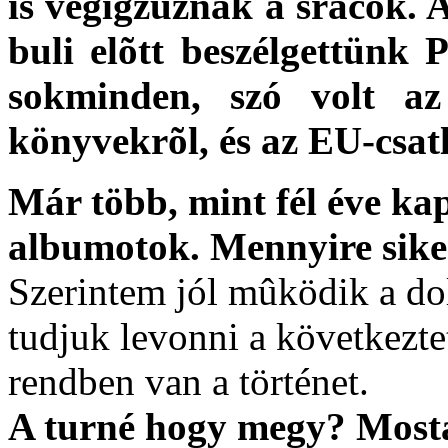
is végigzúznak a srácok. 
buli elõtt beszélgettünk 
sokminden, szó volt az 
könyvekrõl, és az EU-csatl
Már több, mint fél éve k
albumotok. Mennyire sike
Szerintem jól mûködik a dol
tudjuk levonni a következte
rendben van a történet.
A turné hogy megy? Most