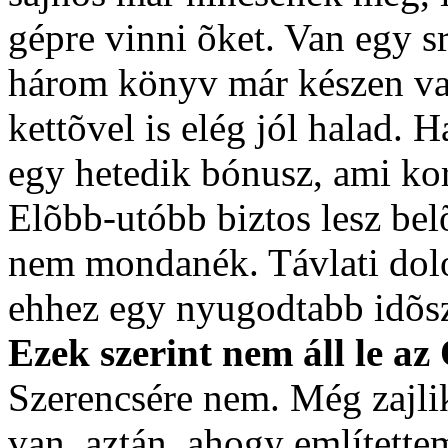
gépre vinni õket. Van egy s
három könyv már készen van
kettõvel is elég jól halad.
egy hetedik bónusz, ami kor
Elõbb-utóbb biztos lesz bel
nem mondanék. Távlati dolo
ehhez egy nyugodtabb idõsz
Ezek szerint nem áll le az
Szerencsére nem. Még zajlik
van, aztán, ahogy említettem