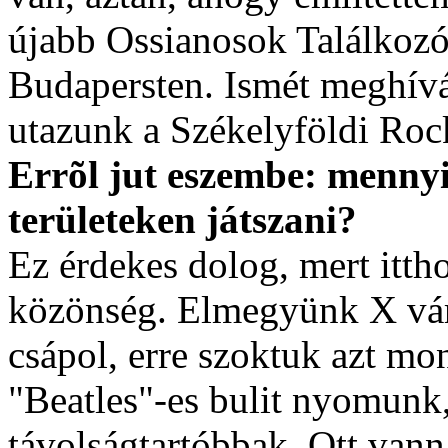
újabb Ossianosok Találkozó
Budapersten. Ismét meghívá
utazunk a Székelyföldi Roc
Errõl jut eszembe: menny
területeken játszani?
Ez érdekes dolog, mert itth
közönség. Elmegyünk X vár
csápol, erre szoktuk azt m
"Beatles"-es bulit nyomunk,
távolságtartóbbak. Ott van