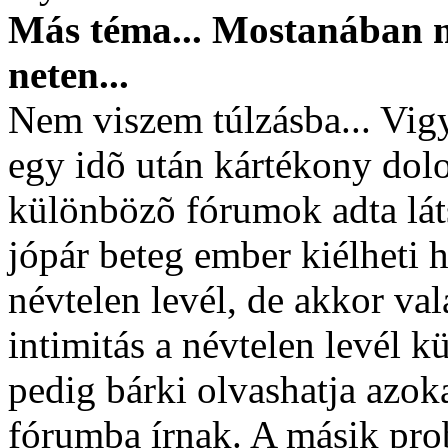
Más téma... Mostanában m
neten...
Nem viszem túlzásba... Vigyá
egy idõ után kártékony dolo
különbözõ fórumok adta lát
jópár beteg ember kiélheti h
névtelen levél, de akkor v
intimitás a névtelen levél k
pedig bárki olvashatja azok
fórumba írnak. A másik prob