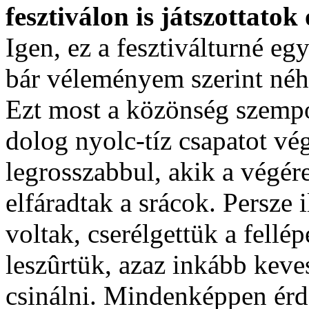
fesztiválon is játszottatok 
Igen, ez a fesztiválturné e
bár véleményem szerint néha 
Ezt most a közönség szempo
dolog nyolc-tíz csapatot vé
legrosszabbul, akik a végér
elfáradtak a srácok. Persze
voltak, cserélgettük a fellé
leszûrtük, azaz inkább keve
csinálni. Mindenképpen érde