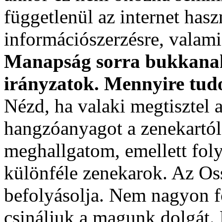
függetlenül az internet has
információszerzésre, valam
Manapság sorra bukkanak 
irányzatok. Mennyire tu
Nézd, ha valaki megtisztel 
hangzóanyagot a zenekartól,
meghallgatom, emellett fol
különféle zenekarok. Az Os
befolyásolja. Nem nagyon f
csináljuk a magunk dolgát. 