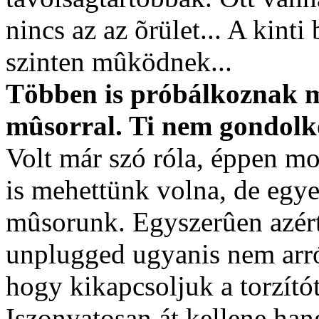
nincs az az õrület... A kinti
szinten mûködnek...
Többen is próbálkoznak 
mûsorral. Ti nem gondolk
Volt már szó róla, éppen 
is mehettünk volna, de egy
mûsorunk. Egyszerûen azér
unplugged ugyanis nem arról
hogy kikapcsoljuk a torzítót
Iszonyatosan át kellene han