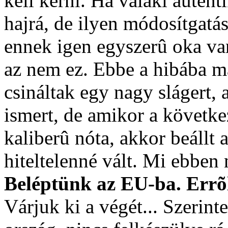
kell kérni. Ha valaki autent
hajrá, de ilyen módosítgat
ennek igen egyszerû oka van
az nem ez. Ebbe a hibába m
csináltak egy nagy slágert,
ismert, de amikor a követk
kaliberû nóta, akkor beállt a
hiteltelenné vált. Mi ebben
Beléptünk az EU-ba. Errõ
Várjuk ki a végét... Szerin