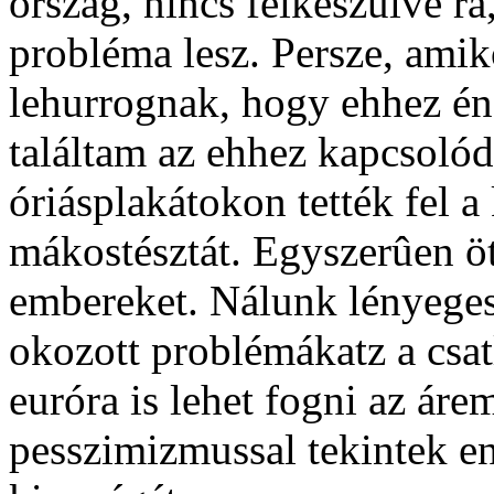
ország, nincs felkészülve rá
probléma lesz. Persze, ami
lehurrognak, hogy ehhez én
találtam az ehhez kapcsoló
óriásplakátokon tették fel a
mákostésztát. Egyszerûen ö
embereket. Nálunk lényeges
okozott problémákatz a csat
euróra is lehet fogni az ár
pesszimizmussal tekintek e