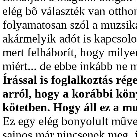
elég bõ választék van ottho
folyamatosan szól a muzsik
akármelyik adót is kapcsolo
mert felháborít, hogy milye
miért... de ebbe inkább ne 
Írással is foglalkoztás ré
arról, hogy a korábbi köny
kötetben. Hogy áll ez a 
Ez egy elég bonyolult mûvel
sajnos már nincsenek meg, í