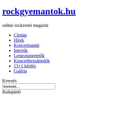
rockgyemantok.hu
online rockzenei magazin
Címlap
Hírek
Koncertnaptár
Interjúk
Lemezismertetők
Koncertbeszámolók
13+1 kérdés
Galéria
Keresés
Buliajánló