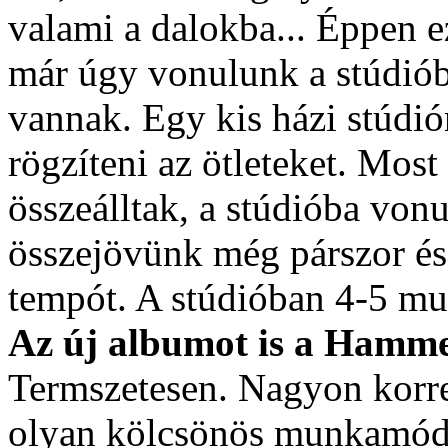
valami a dalokba... Éppen e
már úgy vonulunk a stúdiób
vannak. Egy kis házi stúdi
rögzíteni az ötleteket. Most 
összeálltak, a stúdióba von
összejövünk még párszor és 
tempót. A stúdióban 4-5 mu
Az új albumot is a Hamm
Termszetesen. Nagyon korre
olyan kölcsönös munkamódsz