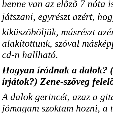
benne van az elõzõ 7 nóta is
játszani, egyrészt azért, hog
kiküszöböljük, másrészt azér
alakítottunk, szóval máskép
cd-n hallható.
Hogyan íródnak a dalok? (
írjátok?) Zene-szöveg fele
A dalok gerincét, azaz a gitá
jómagam szoktam hozni, a t