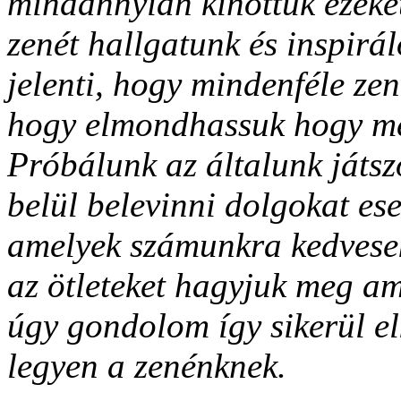
mindannyian kinõttük ezeket
zenét hallgatunk és inspirá
jelenti, hogy mindenféle ze
hogy elmondhassuk hogy me
Próbálunk az általunk játszo
belül belevinni dolgokat es
amelyek számunkra kedvesek
az ötleteket hagyjuk meg a
úgy gondolom így sikerül el
legyen a zenénknek.