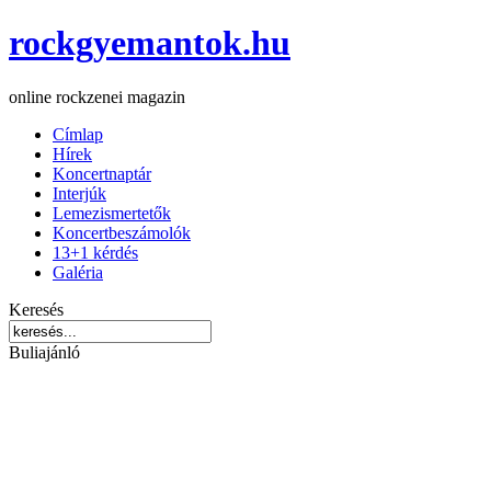
rockgyemantok.hu
online rockzenei magazin
Címlap
Hírek
Koncertnaptár
Interjúk
Lemezismertetők
Koncertbeszámolók
13+1 kérdés
Galéria
Keresés
Buliajánló