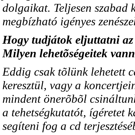
dolgaikat. Teljesen szabad
megbízható igényes zenészek
Hogy tudjátok eljuttatni a
Milyen lehetõségeitek vann
Eddig csak tõlünk lehetett 
keresztül, vagy a koncertje
mindent önerõbõl csináltun
a tehetségkutatót, ígéretet 
segíteni fog a cd terjesztés