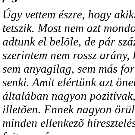
Úgy vettem észre, hogy akik
tetszik. Most nem azt mond
adtunk el belõle, de pár szá
szerintem nem rossz arány, 
sem anyagilag, sem más fo
senki. Amit elértünk azt öne
általában nagyon pozitívak, 
illetõen. Ennek nagyon örül
minden ellenkezõ híresztelés