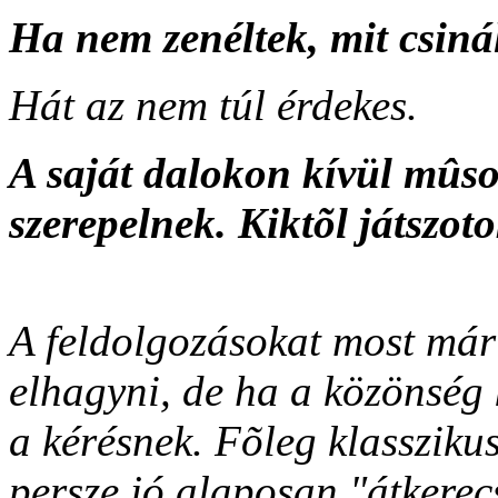
Ha nem zenéltek, mit csiná
Hát az nem túl érdekes.
A saját dalokon kívül mûso
szerepelnek. Kiktõl játszo
A feldolgozásokat most már
elhagyni, de ha a közönség 
a kérésnek. Fõleg klasszikus
persze jó alaposan "átkerec