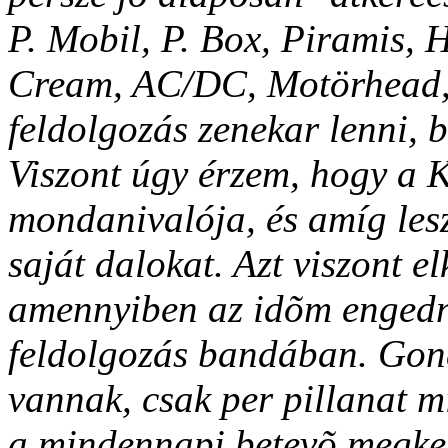
P. Mobil, P. Box, Piramis,
Cream, AC/DC, Motörhead, 
feldolgozás zenekar lenni, 
Viszont úgy érzem, hogy a 
mondanivalója, és amíg lesz
saját dalokat. Azt viszont e
amennyiben az idõm engedn
feldolgozás bandában. Gond
vannak, csak per pillanat m
a mindennapi betevõ megkere