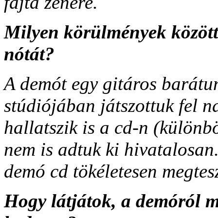
fajta zenére.
Milyen körülmények között é
nótát?
A demót egy gitáros barátun
stúdiójában játszottuk fel n
hallatszik is a cd-n (különb
nem is adtuk ki hivatalosan
demó cd tökéletesen megtesz
Hogy látjátok, a demóról m