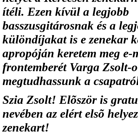
ítéli. Ezen kívül a legjobb
basszusgitárosnak és a leg
különdíjakat is e zenekar k
apropóján keretem meg e-m
frontemberét Varga Zsolt-ot
megtudhassunk a csapatról
Szia Zsolt! Elõször is gra
nevében az elért elsõ helye
zenekart!