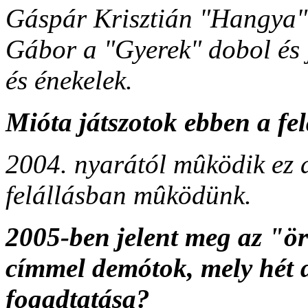
Gáspár Krisztián "Hangya" 
Gábor a "Gyerek" dobol és
és énekelek.
Mióta játszotok ebben a fe
2004. nyarától mûködik ez a
felállásban mûködünk.
2005-ben jelent meg az "örv
címmel demótok, mely hét d
fogadtatása?