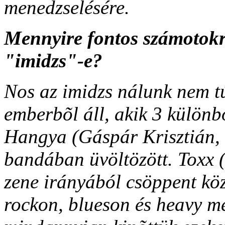
menedzselésére.
Mennyire fontos számotokr
"imidzs"-e?
Nos az imidzs nálunk nem tú
emberbõl áll, akik 3 különbö
Hangya (Gáspár Krisztián, 
bandában üvöltözött. Toxx 
zene irányából csöppent kö
rockon, blueson és heavy m