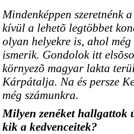
Mindenképpen szeretnénk a c
kívül a lehetõ legtöbbet kon
olyan helyekre is, ahol még
ismerik. Gondolok itt elsõ
környezõ magyar lakta terül
Kárpátalja. Na és persze Kel
még számunkra.
Milyen zenéket hallgattok ú
kik a kedvenceitek?