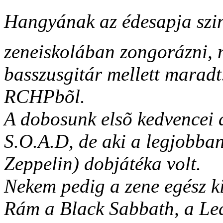
Hangyának az édesapja szi
zeneiskolában zongorázni, m
basszusgitár mellett marad
RCHPbõl.
A dobosunk elsõ kedvencei
S.O.A.D, de aki a legjobba
Zeppelin) dobjátéka volt.
Nekem pedig a zene egész k
Rám a Black Sabbath, a Led