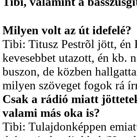
Tibi, valamint a basszusgit
Milyen volt az út idefelé?
Tibi: Titusz Pestrõl jött, én
kevesebbet utazott, én kb. n
buszon, de közben hallgatt
milyen szöveget fogok rá írn
Csak a rádió miatt jöttet
valami más oka is?
Tibi: Tulajdonképpen emiat