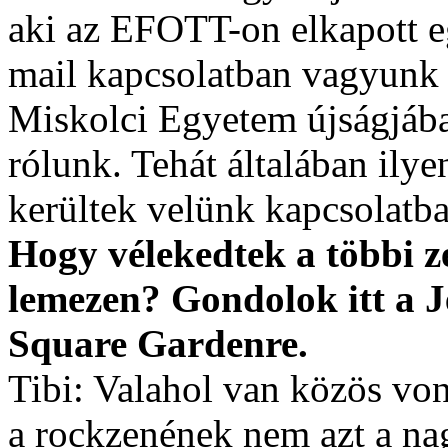
aki az EFOTT-on elkapott eg
mail kapcsolatban vagyunk 
Miskolci Egyetem újságjába
rólunk. Tehát általában ilye
kerültek velünk kapcsolatba
Hogy vélekedtek a többi ze
lemezen? Gondolok itt a J
Square Gardenre.
Tibi: Valahol van közös vo
a rockzenének nem azt a na