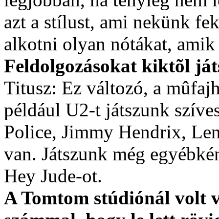
azt a stílust, ami nekünk fe
alkotni olyan nótákat, amik
Feldolgozásokat kiktõl já
Titusz: Ez változó, a mûfaj
például U2-t játszunk szíve
Police, Jimmy Hendrix, Len
van. Játszunk még egyébként
Hey Jude-ot.
A Tomtom stúdiónál volt 