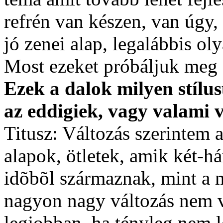
refrén van készen, van úgy,
jó zenei alap, legalábbis ol
Most ezeket próbáljuk meg 
Ezek a dalok milyen stílu
az eddigiek, vagy valami v
Titusz: Változás szerintem
alapok, ötletek, amik két-h
idõbõl származnak, mint a m
nagyon nagy változás nem v
legjobban, ha tényleg nem 