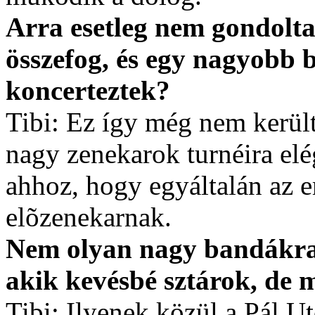
Arra esetleg nem gondolt
összefog, és egy nagyobb
koncerteztek?
Tibi: Ez így még nem kerül
nagy zenekarok turnéira elé
ahhoz, hogy egyáltalán az 
elõzenekarnak.
Nem olyan nagy bandákra
akik kevésbé sztárok, de m
Tibi: Ilyenek közül a Pál 