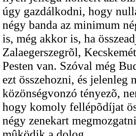
úgy gazdálkodni, hogy nullá
négy banda az minimum négy
is, még akkor is, ha összea
Zalaegerszegrõl, Kecskemét
Pesten van. Szóval még Bud
ezt összehozni, és jelenle
közönségvonzó tényezõ, ne
hogy komoly fellépõdíjat ös
négy zenekart megmozgatni,
mûködik a dolog.