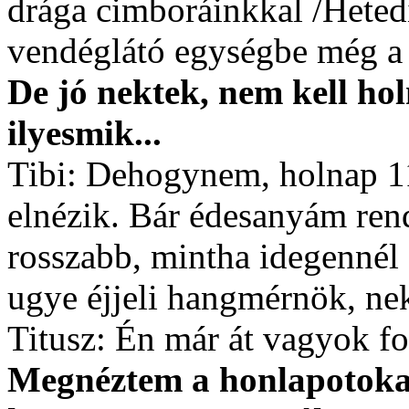
drága cimboráinkkal /Hetedi
vendéglátó egységbe még a 
De jó nektek, nem kell ho
ilyesmik...
Tibi: Dehogynem, holnap 11
elnézik. Bár édesanyám ren
rosszabb, mintha idegennél
ugye éjjeli hangmérnök, ne
Titusz: Én már át vagyok fo
Megnéztem a honlapotokat