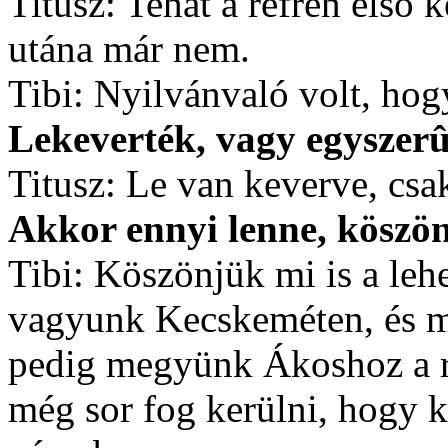
Titusz: Tehát a refrén elsõ 
utána már nem.
Tibi: Nyilvánvaló volt, hog
Lekeverték, vagy egyszer
Titusz: Le van keverve, csa
Akkor ennyi lenne, köszön
Tibi: Köszönjük mi is a leh
vagyunk Kecskeméten, és m
pedig megyünk Ákoshoz a r
még sor fog kerülni, hogy k