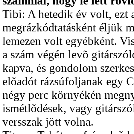
számmal, hogy le lett rövid
Tibi: A hetedik év volt, ezt 
megrázkódtatásként éljük m
lemezen volt egyébként. Visz
a szám végén levõ gitárszól
kapva, és gondolom szerkes
elõadót rázsúfoljanak egy C
négy perc környékén megny
ismétlõdések, vagy gitárszó
versszak jött volna.