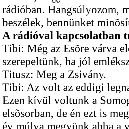
rádióban. Hangsúlyozom, m
beszélek, bennünket minõsí
A rádióval kapcsolatban t
Tibi: Még az Esõre várva e
szerepeltünk, ha jól emléksze
Titusz: Meg a Zsivány.
Tibi: Az volt az eddigi leg
Ezen kívül voltunk a Somo
elsõsorban, de én ezt is me
év múlva megyünk abba a vá