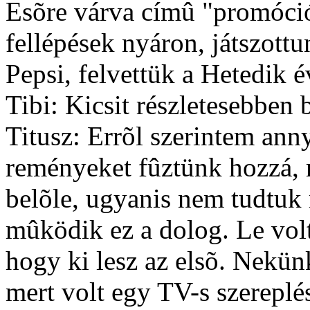
Esõre várva címû "promóció
fellépések nyáron, játszott
Pepsi, felvettük a Hetedik
Tibi: Kicsit részletesebben b
Titusz: Errõl szerintem ann
reményeket fûztünk hozzá, 
belõle, ugyanis nem tudtu
mûködik ez a dolog. Le vol
hogy ki lesz az elsõ. Nekünk
mert volt egy TV-s szereplé