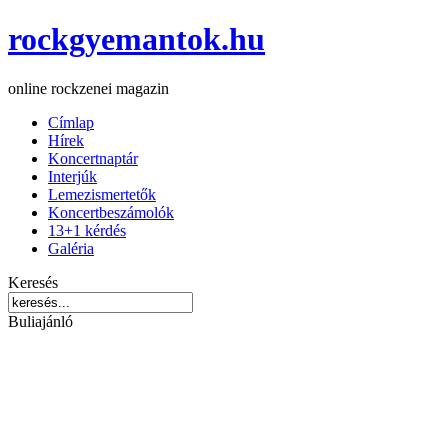
rockgyemantok.hu
online rockzenei magazin
Címlap
Hírek
Koncertnaptár
Interjúk
Lemezismertetők
Koncertbeszámolók
13+1 kérdés
Galéria
Keresés
Buliajánló