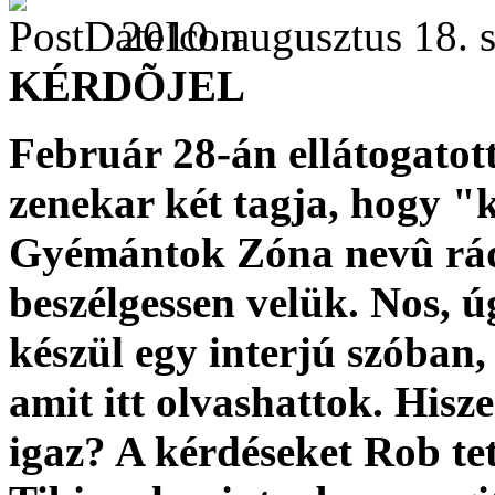
2010. augusztus 18. s
KÉRDÕJEL
Február 28-án ellátogatot
zenekar két tagja, hogy 
Gyémántok Zóna nevû rá
beszélgessen velük. Nos, 
készül egy interjú szóban,
amit itt olvashattok. Hisz
igaz? A kérdéseket Rob tett