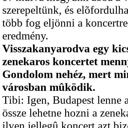
szerepeltünk, és elõfordulh
több fog eljönni a koncertr
eredmény.
Visszakanyarodva egy kics
zenekaros koncertet menn
Gondolom nehéz, mert mi
városban mûködik.
Tibi: Igen, Budapest lenne 
össze lehetne hozni a zenek
ilyen jellegû koncert azt b