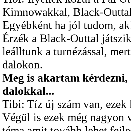
Kimnowakkal, Black-Outtal 
Egyébként ha jól tudom, ak
Érzék a Black-Outtal játszi
leálltunk a turnézással, mer
dalokon.
Meg is akartam kérdezni, 
dalokkal...
Tibi: Tíz új szám van, eze
Végül is ezek még nagyon v
téma amit tovább lehet fejle