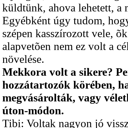
küldtünk, ahova lehetett, a
Egyébként úgy tudom, hogy
szépen kasszírozott vele, õk
alapvetõen nem ez volt a c
növelése.
Mekkora volt a sikere? Pe
hozzátartozók körében, h
megvásárolták, vagy véle
úton-módon.
Tibi: Voltak nagyon jó vissz