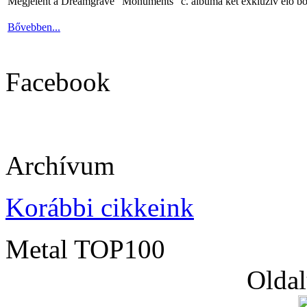
Megjelent a Dreamgrave "Monuments" c. albuma két exkluzív élő bó
Bővebben...
Facebook
Archívum
Korábbi cikkeink
Metal TOP100
Oldal