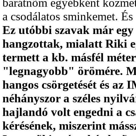
barátnõm egyébként kozmetiku
a csodálatos sminkemet. 
Ez utóbbi szavak már egy 
hangzottak, mialatt Riki e
termett a kb. másfél méte
"legnagyobb" örömére. Mi
hangos csörgetését és az
néhányszor a széles nyilvá
hajlandó volt engedni a c
kérésének, miszerint máss