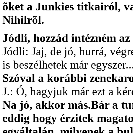
õket a Junkies titkairól, 
Nihilrõl.
Jódli, hozzád intézném az e
Jódli: Jaj, de jó, hurrá, vég
is beszélhetek már egyszer..
Szóval a korábbi zenekarod
J.: Ó, hagyjuk már ezt a kér
Na jó, akkor más.Bár a tu
eddig hogy érzitek magat
egyáltalán, milyenek a bul