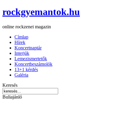
rockgyemantok.hu
online rockzenei magazin
Címlap
Hírek
Koncertnaptár
Interjúk
Lemezismertetők
Koncertbeszámolók
13+1 kérdés
Galéria
Keresés
Buliajánló