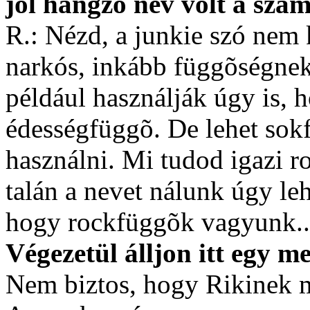
jól hangzó név volt a szá
R.: Nézd, a junkie szó nem k
narkós, inkább függõségnek
például használják úgy is, 
édességfüggõ. De lehet sok
használni. Mi tudod igazi 
talán a nevet nálunk úgy le
hogy rockfüggõk vagyunk..
Végezetül álljon itt egy me
Nem biztos, hogy Rikinek m