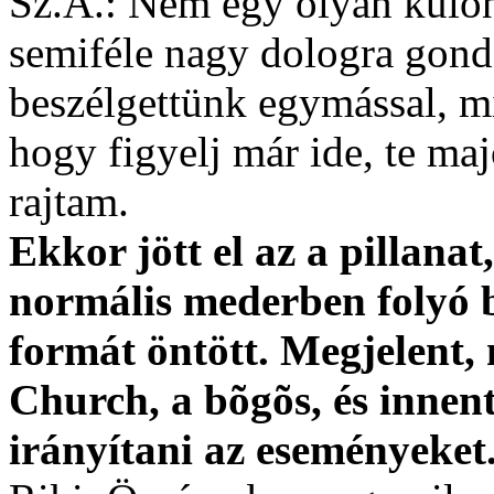
Sz.A.: Nem egy olyan különö
semiféle nagy dologra gond
beszélgettünk egymással, m
hogy figyelj már ide, te ma
rajtam.
Ekkor jött el az a pillana
normális mederben folyó 
formát öntött. Megjelent,
Church, a bõgõs, és innent
irányítani az eseményeket