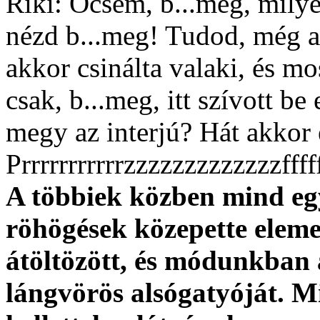
Riki: Öcsém, b...meg, mily
nézd b...meg! Tudod, még a
akkor csinálta valaki, és mo
csak, b...meg, itt szívott be
megy az interjú? Hát akkor 
Prrrrrrrrrrrzzzzzzzzzzzzzffff
A többiek közben mind eg
röhögések közepette elemez
átöltözött, és módunkban 
lángvörös alsógatyóját. M