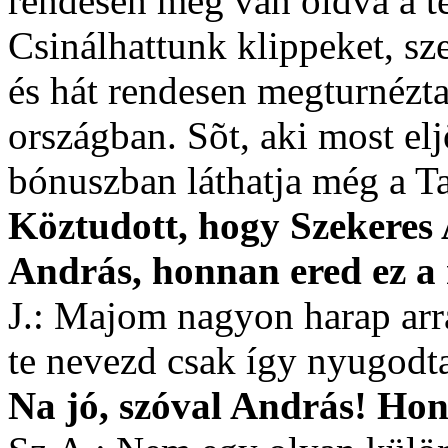
rendesen meg van oldva a te
Csinálhattunk klippeket, sz
és hát rendesen megturnézta
országban. Sõt, aki most el
bónuszban láthatja még a Ta
Köztudott, hogy Szekeres
András, honnan ered ez a
J.: Majom nagyon harap arr
te nevezd csak így nyugodta
Na jó, szóval András! Hon