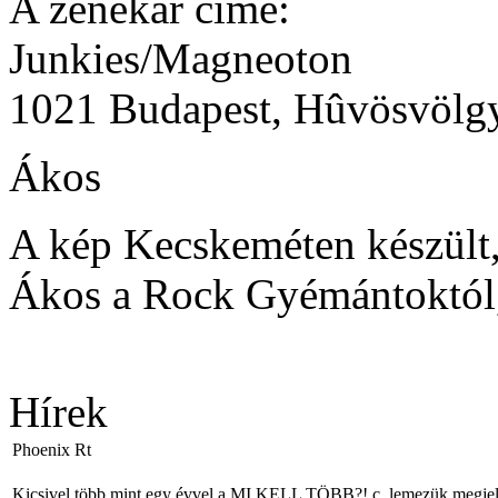
A zenekar címe:
Junkies/Magneoton
1021 Budapest, Hûvösvölgy
Ákos
A kép Kecskeméten készült
Ákos a Rock Gyémántoktól, 
Hírek
Phoenix Rt
Kicsivel több mint egy évvel a MI KELL TÖBB?! c. lemezük megjelené