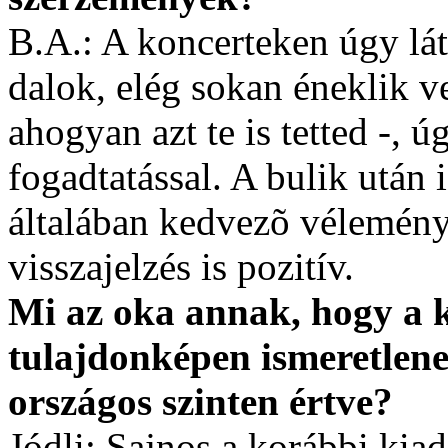
B.A.: A koncerteken úgy lá
dalok, elég sokan éneklik v
ahogyan azt te is tetted -,
fogadtatással. A bulik után
általában kedvezõ vélemény
visszajelzés is pozitív.
Mi az oka annak, hogy a 
tulajdonképen ismeretlene
országos szinten értve?
Jódli: Sajnos a korábbi kia