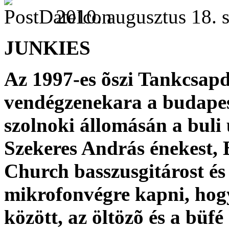
2010. augusztus 18. s
JUNKIES
Az 1997-es õszi Tankcsapd
vendégzenekara a budapest
szolnoki állomásán a buli 
Szekeres András énekest, B
Church basszusgitárost és
mikrofonvégre kapni, hog
között, az öltözõ és a bü