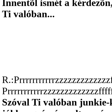
Innentõl ismét a kérdezõn,
Ti valóban...
R.:Prrrrrrrrrrrzzzzzzzzzzzzzf
Prrrrrrrrrrrzzzzzzzzzzzzzffff
Szóval Ti valóban junkie-