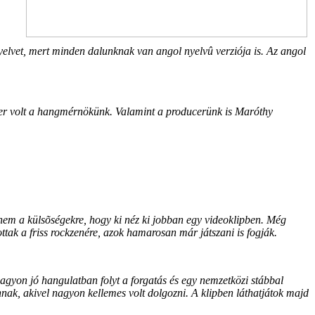
lvet, mert minden dalunknak van angol nyelvû verziója is. Az angol
Péter volt a hangmérnökünk. Valamint a producerünk is Maróthy
nem a külsõségekre, hogy ki néz ki jobban egy videoklipben. Még
tak a friss rockzenére, azok hamarosan már játszani is fogják.
agyon jó hangulatban folyt a forgatás és egy nemzetközi stábbal
nnak, akivel nagyon kellemes volt dolgozni. A klipben láthatjátok majd