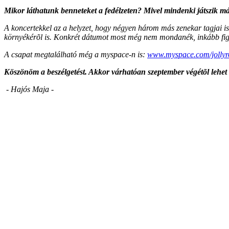
Mikor láthatunk benneteket a fedélzeten? Mivel mindenki játszik má
A koncertekkel az a helyzet, hogy négyen három más zenekar tagjai i
környékérõl is. Konkrét dátumot most még nem mondanék, inkább fig
A csapat megtalálható még a myspace-n is:
www.myspace.com/jollyr
Köszönöm a beszélgetést. Akkor várhatóan szeptember végétõl lehet
- Hajós Maja -