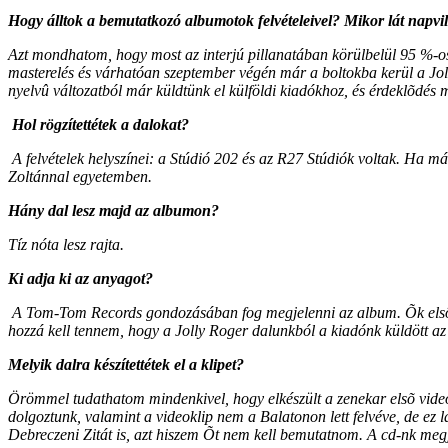
Hogy álltok a bemutatkozó albumotok felvételeivel? Mikor lát napvi
Azt mondhatom, hogy most az interjú pillanatában körülbelül 95 %-os
masterelés és várhatóan szeptember végén már a boltokba kerül a Jo
nyelvû változatból már küldtünk el külföldi kiadókhoz, és érdeklõdés m
Hol rögzítettétek a dalokat?
A felvételek helyszínei: a Stúdió 202 és az R27 Stúdiók voltak. Ha 
Zoltánnal egyetemben.
Hány dal lesz majd az albumon?
Tíz nóta lesz rajta.
Ki adja ki az anyagot?
A Tom-Tom Records gondozásában fog megjelenni az album. Õk elsõsor
hozzá kell tennem, hogy a Jolly Roger dalunkból a kiadónk küldött az
Melyik dalra készítettétek el a klipet?
Örömmel tudathatom mindenkivel, hogy elkészült a zenekar elsõ video
dolgoztunk, valamint a videoklip nem a Balatonon lett felvéve, de ez 
Debreczeni Zitát is, azt hiszem Õt nem kell bemutatnom. A cd-nk megj