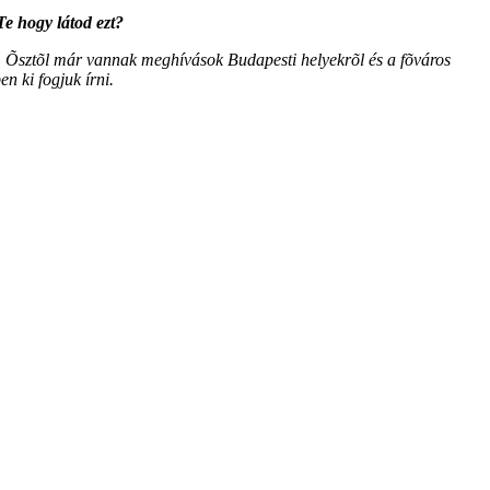
Te hogy látod ezt?
i. Õsztõl már vannak meghívások Budapesti helyekrõl és a fõváros
en ki fogjuk írni.