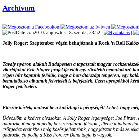
Archívum
2010. augusztus 18. szerda, 23:52 |
|
Jolly Roger: Szeptember végén behajóznak a Rock 'n Roll Kalóz
Tavaly nyáron alakult Budapesten a tapasztalt magyar rockzenészekbõ
vitorlájukat Eric Singer projektje elõtt egy rövidebb bemutatkozó k
régen hírt kaptunk felõlük, hogy a horvátországi tengeren, egy kaló
bemutatkozó albumuk felvételeit is befejezték. Ezen apropókból kérd
Roger fedélzetén.
Elõször kérlek, mutasd be a kalózhajó legénységét! Lehet, hogy mé
Üdvözlöm a kedves olvasókat. A Jolly Roger legénysége: Joe Pirate, ali
gitározik, jómagam pedig basszusgitáron játszom, illetve mindannyian
csörgedez ereinkben még közös jellemzõnk, hogy játszunk más zenekaro
gitározik, én pedig a Kiss Forever Band tagja is vagyok.