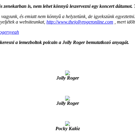
s zenekarban is, nem lehet könnyû leszervezni egy koncert dátumot. 
s vagyunk, és emiatt nem könnyû a helyzetünk, de igyekszünk egyeztetn
yeljétek a websiteunkat,
http://www.thejollyrogeronline.com
, mert idõb
ogersyeah
 keresni a lemezboltok polcain a Jolly Roger bemutatkozó anyagát.
Jolly Roger
Jolly Roger
Pocky Kalóz