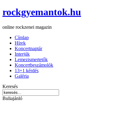
rockgyemantok.hu
online rockzenei magazin
Címlap
Hírek
Koncertnaptár
Interjúk
Lemezismertetők
Koncertbeszámolók
13+1 kérdés
Galéria
Keresés
Buliajánló