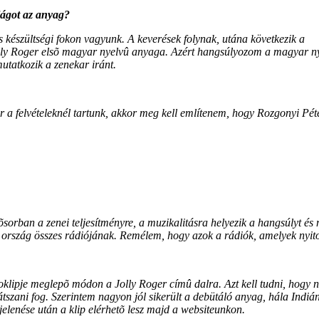
lágot az anyag?
 készültségi fokon vagyunk. A keverések folynak, utána következik a
lly Roger elsõ magyar nyelvû anyaga. Azért hangsúlyozom a magyar nye
utatkozik a zenekar iránt.
már a felvételeknél tartunk, akkor meg kell említenem, hogy Rozgonyi 
ban a zenei teljesítményre, a muzikalitásra helyezik a hangsúlyt és 
 ország összes rádiójának. Remélem, hogy azok a rádiók, amelyek nyitot
klipje meglepõ módon a Jolly Roger címû dalra. Azt kell tudni, hogy n
látszani fog. Szerintem nagyon jól sikerült a debütáló anyag, hála Indiá
elenése után a klip elérhetõ lesz majd a websiteunkon.