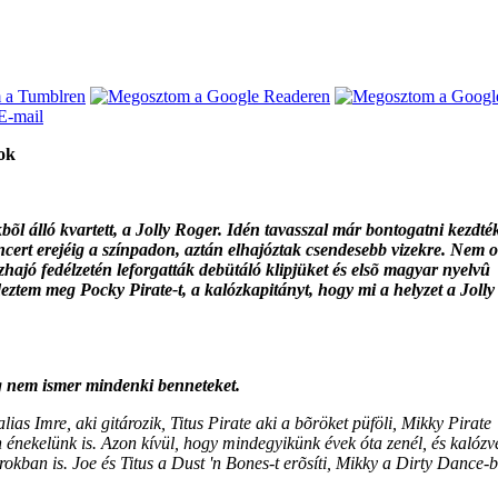
ok
l álló kvartett, a Jolly Roger. Idén tavasszal már bontogatni kezdté
oncert erejéig a színpadon, aztán elhajóztak csendesebb vizekre. Nem 
zhajó fedélzetén leforgatták debütáló klipjüket és elsõ magyar nyelvû
eztem meg Pocky Pirate-t, a kalózkapitányt, hogy mi a helyzet a Jolly
g nem ismer mindenki benneteket.
as Imre, aki gitározik, Titus Pirate aki a bõröket püföli, Mikky Pirate
 énekelünk is. Azon kívül, hogy mindegyikünk évek óta zenél, és kalózv
kban is. Joe és Titus a Dust 'n Bones-t erõsíti, Mikky a Dirty Dance-