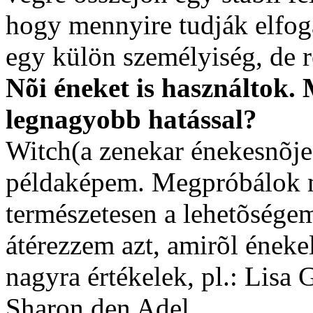
hogy mennyire tudják elfog
egy külön személyiség, de 
Nõi éneket is használtok.
legnagyobb hatással?
Witch(a zenekar énekesnõ
példaképem. Megpróbálok m
természetesen a lehetõségem
átérezzem azt, amirõl éneke
nagyra értékelek, pl.: Lisa 
Sharon den Adel.