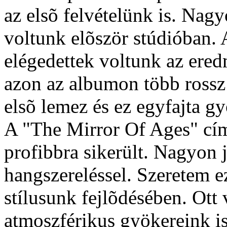
az elsõ felvételünk is. Nagy
voltunk elõször stúdióban.
elégedettek voltunk az ere
azon az albumon több rossz r
elsõ lemez és ez egyfajta g
A "The Mirror Of Ages" cí
profibbra sikerült. Nagyon 
hangszereléssel. Szeretem e
stílusunk fejlõdésében. Ott
atmoszférikus gyökereink i