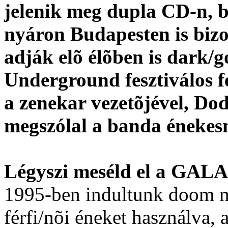
jelenik meg dupla CD-n, b
nyáron Budapesten is bizo
adják elõ élõben is dark/
Underground fesztiválos fe
a zenekar vezetõjével, Dod
megszólal a banda énekes
Légyszi meséld el a GALA
1995-ben indultunk doom me
férfi/nõi éneket használva,