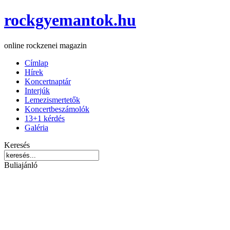
rockgyemantok.hu
online rockzenei magazin
Címlap
Hírek
Koncertnaptár
Interjúk
Lemezismertetők
Koncertbeszámolók
13+1 kérdés
Galéria
Keresés
Buliajánló