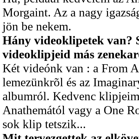
Morgaint. Az a nagy igazsá
jön be nekem.
Hány videoklipetek van? 
videoklipjeid más zenekar
Két videónk van : a From A
lemezünkrõl és az Imaginar
albumról. Kedvenc klipjeim
Anathemától vagy a One Rod
sok klip tetszik...
Mit tervezgettek az elkö