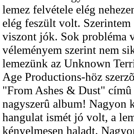
lemez felvétele elég nehezen
elég feszült volt. Szerintem
viszont jók. Sok probléma v
véleményem szerint nem siker
lemezünk az Unknown Territ
Age Productions-höz szerzõ
"From Ashes & Dust" címû 
nagyszerû album! Nagyon k
hangulat ismét jó volt, a le
kényelmesen haladt. Nagyo