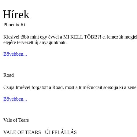
Hírek
Phoenix Rt
Kicsivel több mint egy évvel a MI KELL TÖBB?! c. lemezük megjelené
elejére tervezett új anyagunknak.
Bővebben...
Road
Csuja Imrével forgatott a Road, most a turnécuccait sorsolja ki a zene
Bővebben...
Vale of Tears
VALE OF TEARS - ÚJ FELÁLLÁS