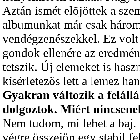
Aztán ismét elõjöttek a sz
albumunkat már csak háromta
vendégzenészekkel. Ez volt
gondok ellenére az eredmén
tetszik. Új elemeket is has
kísérletezõs lett a lemez ha
Gyakran változik a feláll
dolgoztok. Miért nincsenek
Nem tudom, mi lehet a baj
végre összejön egy stabil f