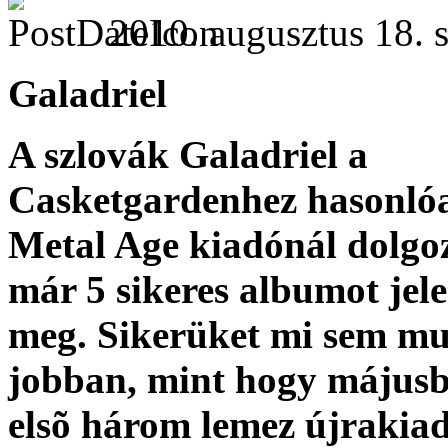
2010. augusztus 18. s
Galadriel
A szlovák Galadriel a
Casketgardenhez hasonló
Metal Age kiadónál dolgoz
már 5 sikeres albumot jele
meg. Sikerüket mi sem mu
jobban, mint hogy május
elsõ három lemez újrakia