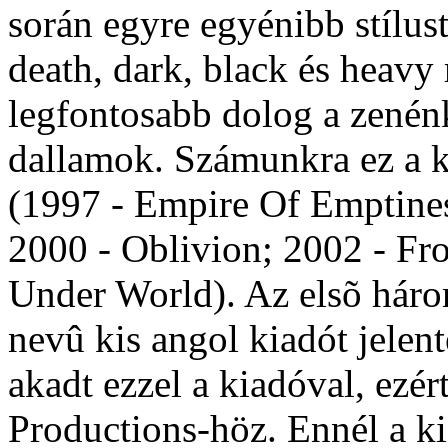
során egyre egyénibb stílus
death, dark, black és heavy
legfontosabb dolog a zenénk
dallamok. Számunkra ez a k
(1997 - Empire Of Emptines
2000 - Oblivion; 2002 - F
Under World). Az elsõ hár
nevû kis angol kiadót jele
akadt ezzel a kiadóval, ezé
Productions-höz. Ennél a k