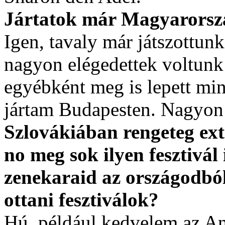
Jártatok már Magyarorszá
Igen, tavaly már játszottun
nagyon elégedettek voltunk
egyébként meg is lepett mi
jártam Budapesten. Nagyon 
Szlovákiában rengeteg ex
no meg sok ilyen fesztivál
zenekaraid az országodból
ottani fesztiválok?
Hú, például kedvelem az An