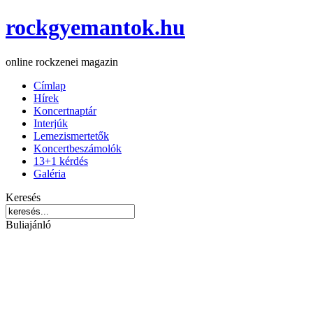
rockgyemantok.hu
online rockzenei magazin
Címlap
Hírek
Koncertnaptár
Interjúk
Lemezismertetők
Koncertbeszámolók
13+1 kérdés
Galéria
Keresés
Buliajánló