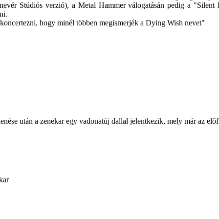
vér Stúdiós verzió), a Metal Hammer válogatásán pedig a "Silent H
ni.
nk koncertezni, hogy minél többen megismerjék a Dying Wish nevet"
e után a zenekar egy vadonatúj dallal jelentkezik, mely már az előfut
kar