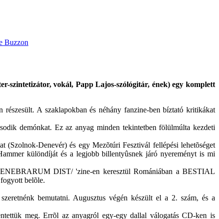
szintetizátor, vokál, Papp Lajos-szólógitár, ének) egy komplett
 részesült. A szaklapokban és néhány fanzine-ben bíztató kritikákat
sodik demónkat. Ez az anyag minden tekintetben fölülmúlta kezdeti
at (Szolnok-Denevér) és egy Mezõtúri Fesztivál fellépési lehetõséget
Hammer különdíját és a legjobb billentyûsnek járó nyereményt is mi
 TENEBRARUM DIST/ 'zine-en keresztül Romániában a BESTIAL
ogyott belõle.
 szeretnénk bemutatni. Augusztus végén készült el a 2. szám, és a
ntettük meg. Errõl az anyagról egy-egy dallal válogatás CD-ken is