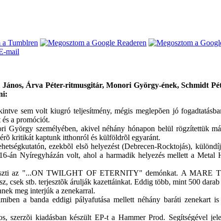
nos, Árva Péter-ritmusgitár, Monori György-ének, Schmidt Péter-
ni:
intve sem volt kiugró teljesítmény, mégis meglepõen jó fogadtatásban
t és a promóciót.
nori György személyében, akivel néhány hónapon belül rögzítettük má
érõ kritikát kaptunk itthonról és külföldrõl egyaránt.
hetségkutatón, ezekbõl elsõ helyezést (Debrecen-Rocktojás), különdíj
16-án Nyíregyházán volt, ahol a harmadik helyezés mellett a Metal 
terjeszti az "...ON TWILGHT OF ETERNITY" demónkat. A MARE
 stb. terjesztõk árulják kazettáinkat. Eddig több, mint 500 darab f
nek meg interjúk a zenekarral.
amiben a banda eddigi pályafutása mellett néhány baráti zenekart is
os, szerzõi kiadásban készült EP-t a Hammer Prod. Segítségével jele