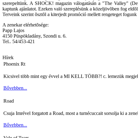
szerepeltünk. A SHOCK! magazin válogatásán a "The Valley" (Dene
kaptunk ajánlatot. Ezeken való szereplésünk a közeljövõben fog eldõl
Terveink szerint õsztõl a kiterjedt promóció mellett rengeteget fogu
A zenekar elérhetõsége:
Papp Lajos
4150 Püspökladány, Szondi u. 6.
Tel.. 54/453-421
Hírek
Phoenix Rt
Kicsivel több mint egy évvel a MI KELL TÖBB?! c. lemezük megjelenés
Bővebben...
Road
Csuja Imrével forgatott a Road, most a turnécuccait sorsolja ki a zene
Bővebben...
Vale of Tears