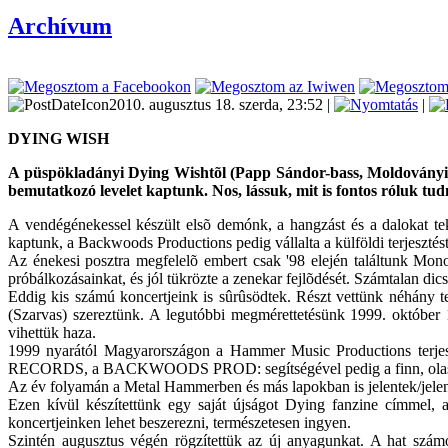
Archívum
2010. augusztus 18. szerda, 23:52 |
|
DYING WISH
A püspökladányi Dying Wishtõl (Papp Sándor-bass, Moldoványi Já
bemutatkozó levelet kaptunk. Nos, lássuk, mit is fontos róluk tud
A vendégénekessel készült elsõ demónk, a hangzást és a dalokat tek
kaptunk, a Backwoods Productions pedig vállalta a külföldi terjesztés
Az énekesi posztra megfelelõ embert csak '98 elején találtunk Mo
próbálkozásainkat, és jól tükrözte a zenekar fejlõdését. Számtalan dics
Eddig kis számú koncertjeink is sûrûsödtek. Részt vettünk néhány te
(Szarvas) szereztünk. A legutóbbi megmérettetésünk 1999. október 
vihettük haza.
1999 nyarától Magyarországon a Hammer Music Productions 
RECORDS, a BACKWOODS PROD: segítségével pedig a finn, olasz, csek
Az év folyamán a Metal Hammerben és más lapokban is jelentek/jelen
Ezen kívül készítettünk egy saját újságot Dying fanzine címmel, 
koncertjeinken lehet beszerezni, természetesen ingyen.
Szintén augusztus végén rögzítettük az új anyagunkat. A hat szám