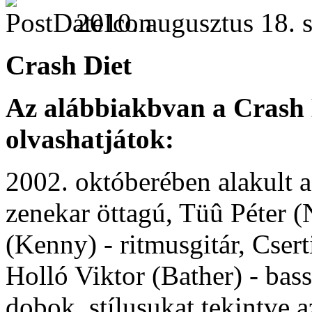
2010. augusztus 18. s
Crash Diet
Az alábbiakbvan a Crash 
olvashatjátok:
2002. októberében alakult 
zenekar öttagú, Tüû Péter 
(Kenny) - ritmusgitár, Csert
Holló Viktor (Bather) - bas
dobok, stílusukat tekintve 