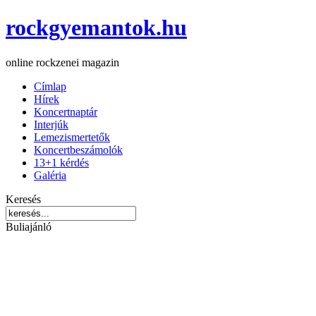
rockgyemantok.hu
online rockzenei magazin
Címlap
Hírek
Koncertnaptár
Interjúk
Lemezismertetők
Koncertbeszámolók
13+1 kérdés
Galéria
Keresés
Buliajánló