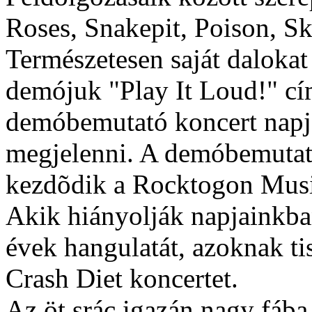
Roses, Snakepit, Poison, Sk
Természetesen saját dalokat
demójuk "Play It Loud!" cí
demóbemutató koncert napján
megjelenni. A demóbemutat
kezdõdik a Rocktogon Musi
Akik hiányolják napjainkban
évek hangulatát, azoknak ti
Crash Diet koncertet.
Az öt srác igazán nagy fába 