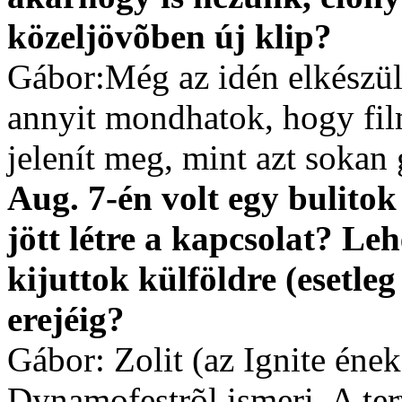
közeljövõben új klip?
Gábor:Még az idén elkészül
annyit mondhatok, hogy film
jelenít meg, mint azt sokan
Aug. 7-én volt egy bulitok
jött létre a kapcsolat?
Leh
kijuttok külföldre (esetl
erejéig?
Gábor: Zolit (az Ignite éne
Dynamofestrõl ismeri. A te