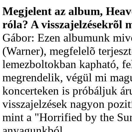
Megjelent az album, Heave
róla? A visszajelzésekrõl
Gábor: Ezen albumunk mive
(Warner), megfelelõ terjesz
lemezboltokban kapható, fel
megrendelik, végül mi magun
koncerteken is próbáljuk áru
visszajelzések nagyon pozití
mint a "Horrified by the Su
anyagunkból.