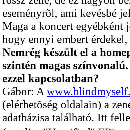
eseményrõl, ami kevésbé je
Maga a koncert egyébként jó
hogy ennyi embert érdekel,
Nemrég készült el a homep
szintén magas színvonalú.
ezzel kapcsolatban?
Gábor: A
www.blindmyself
(elérhetõség oldalain) a zen
adatbázisa található. Itt fe