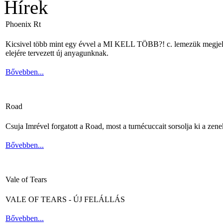
Hírek
Phoenix Rt
Kicsivel több mint egy évvel a MI KELL TÖBB?! c. lemezük megjelené
elejére tervezett új anyagunknak.
Bővebben...
Road
Csuja Imrével forgatott a Road, most a turnécuccait sorsolja ki a zene
Bővebben...
Vale of Tears
VALE OF TEARS - ÚJ FELÁLLÁS
Bővebben...