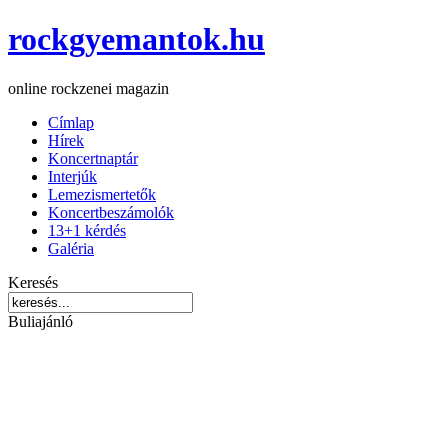
rockgyemantok.hu
online rockzenei magazin
Címlap
Hírek
Koncertnaptár
Interjúk
Lemezismertetők
Koncertbeszámolók
13+1 kérdés
Galéria
Keresés
Buliajánló