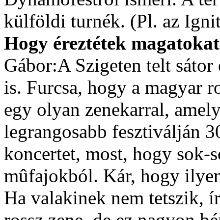
külföldi turnék. (Pl. az Ignit
Hogy éreztétek magatokat
Gábor:A Szigeten telt sátor e
is. Furcsa, hogy a magyar 
egy olyan zenekarral, amel
legrangosabb fesztiválján 3
koncertet, most, hogy sok-s
mûfajokból. Kár, hogy ilye
Ha valakinek nem tetszik, í
rossz zene, de ez nagyon bé