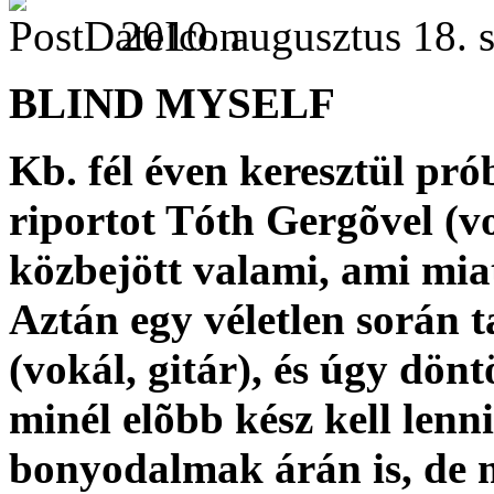
2010. augusztus 18. s
BLIND MYSELF
Kb. fél éven keresztül pró
riportot Tóth Gergõvel (v
közbejött valami, ami mia
Aztán egy véletlen során
(vokál, gitár), és úgy dön
minél elõbb kész kell lenn
bonyodalmak árán is, de 