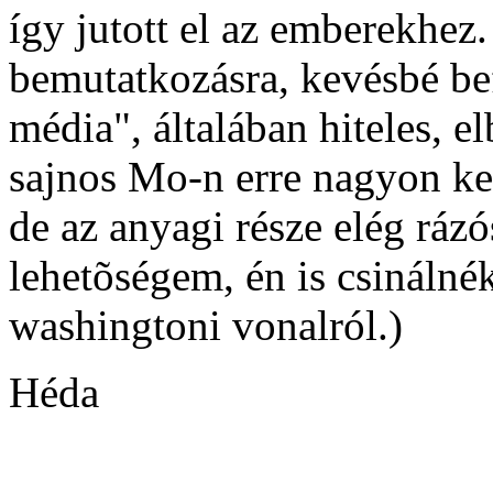
így jutott el az emberekhez.
bemutatkozásra, kevésbé bef
média", általában hiteles, el
sajnos Mo-n erre nagyon kev
de az anyagi része elég ráz
lehetõségem, én is csinálnék
washingtoni vonalról.)
Héda