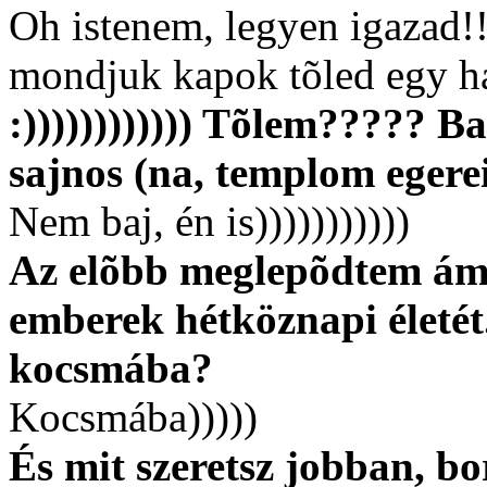
Oh istenem, legyen igazad!
mondjuk kapok tõled egy ha
:)))))))))))) Tõlem????? B
sajnos (na, templom egere
Nem baj, én is)))))))))))
Az elõbb meglepõdtem ám! 
emberek hétköznapi életét
kocsmába?
Kocsmába)))))
És mit szeretsz jobban, bo