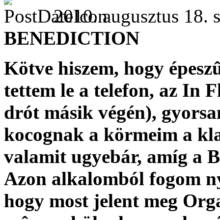
2010. augusztus 18. s
BENEDICTION
Kötve hiszem, hogy épeszû
tettem le a telefon, az In 
drót másik végén), gyorsan
kocognak a körmeim a kla
valamit ugyebár, amíg a B
Azon alkalomból fogom ny
hogy most jelent meg Org