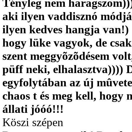
Tényleg nem haragszom)))))
aki ilyen vaddisznó módjá
ilyen kedves hangja van!) 
hogy lüke vagyok, de csak
szent meggyõzõdésem volt,
püff neki, elhalasztva))))
egyfolytában az új mûvete
chaos t és meg kell, h
állati jóóó!!!
Köszi szépen