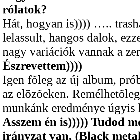
rólatok?
Hát, hogyan is)))) ….. tras
lelassult, hangos dalok, ezz
nagy variációk vannak a z
Észrevettem))))
Igen fõleg az új album, prób
az elõzõeken. Remélhetõleg
munkánk eredménye úgyis k
Asszem én is))))) Tudod mo
irányzat van, (Black metal