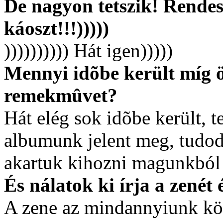
De nagyon tetszik! Rende
káoszt!!!)))))
)))))))))) Hát igen)))))
Mennyi idõbe került míg ö
remekmûvet?
Hát elég sok idõbe került, te
albumunk jelent meg, tudod
akartuk kihozni magunkból é
És nálatok ki írja a zenét 
A zene az mindannyiunk köz