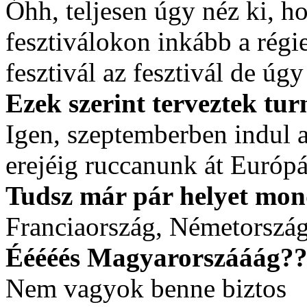
Óhh, teljesen úgy néz ki, h
fesztiválokon inkább a rég
fesztivál az fesztivál de úg
Ezek szerint terveztek turn
Igen, szeptemberben indul a
erejéig ruccanunk át Európ
Tudsz már pár helyet mond
Franciaország, Németország
Ééééés Magyarorszááág??
Nem vagyok benne biztos