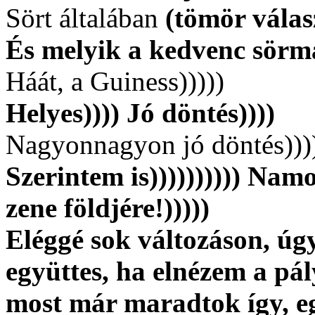
Sört általában
(tömör válas
És melyik a kedvenc sör
Háát, a Guiness)))))
Helyes)))) Jó döntés))))
Nagyonnagyon jó döntés)))
Szerintem is)))))))))) Nam
zene földjére!)))))
Eléggé sok változáson, úg
együttes, ha elnézem a pá
most már maradtok így, eg