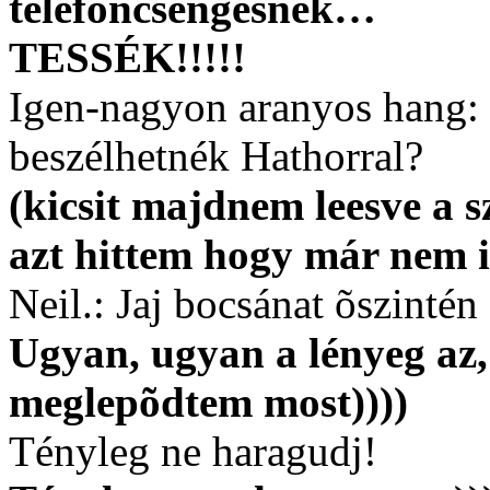
telefoncsengésnek…
TESSÉK!!!!!
Igen-nagyon aranyos hang:
beszélhetnék Hathorral?
(kicsit majdnem leesve a s
azt hittem hogy már nem i
Neil.: Jaj bocsánat õszinté
Ugyan, ugyan a lényeg az, 
meglepõdtem most))))
Tényleg ne haragudj!