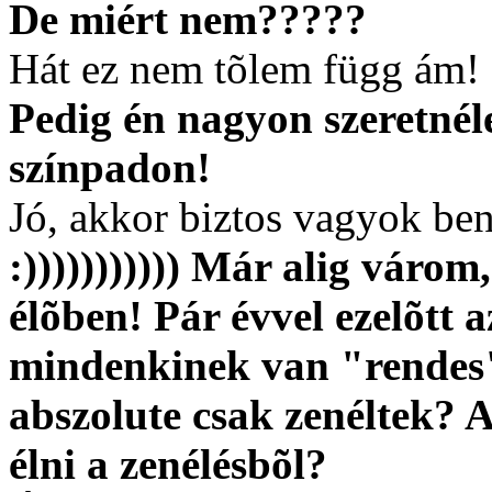
De miért nem?????
Hát ez nem tõlem függ ám!
Pedig én nagyon szeretnél
színpadon!
Jó, akkor biztos vagyok benn
:))))))))))) Már alig váro
élõben! Pár évvel ezelõtt 
mindenkinek van "rendes"
abszolute csak zenéltek?
élni a zenélésbõl?