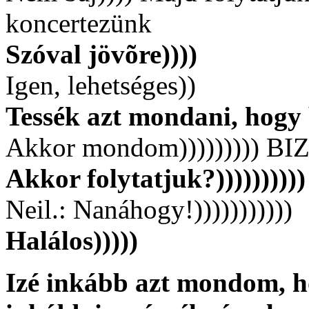
koncertezünk
Szóval jövõre))))
Igen, lehetséges))
Tessék azt mondani, hogy b
Akkor mondom))))))))) BI
Akkor folytatjuk?))))))))))
Neil.: Nanáhogy!)))))))))))
Halálos)))))
Izé inkább azt mondom, h