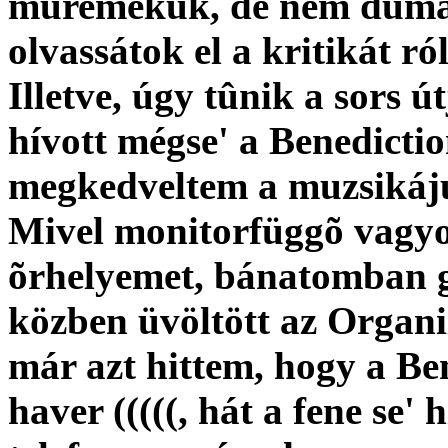
mûremekük, de nem dumál
olvassátok el a kritikát r
Illetve, úgy tûnik a sors ú
hívott mégse' a Benedicti
megkedveltem a muzsiká
Mivel monitorfüggõ vagyok
õrhelyemet, bánatomban gy
közben üvöltött az Organi
már azt hittem, hogy a Be
haver (((((, hát a fene se' 