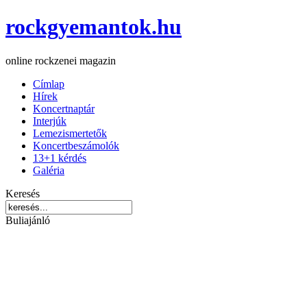
rockgyemantok.hu
online rockzenei magazin
Címlap
Hírek
Koncertnaptár
Interjúk
Lemezismertetők
Koncertbeszámolók
13+1 kérdés
Galéria
Keresés
Buliajánló