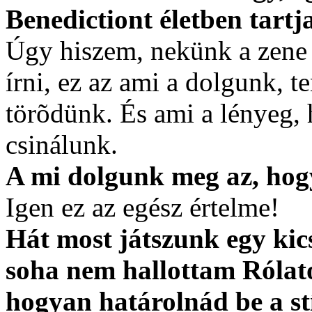
Benedictiont életben tartj
Úgy hiszem, nekünk a zene 
írni, ez az ami a dolgunk, t
törõdünk. És ami a lényeg, 
csinálunk.
A mi dolgunk meg az, hogy
Igen ez az egész értelme!
Hát most játszunk egy kics
soha nem hallottam Rólato
hogyan határolnád be a st