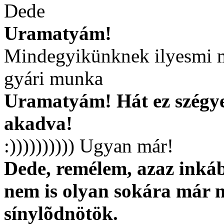
Dede
Uramatyám!
Mindegyikünknek ilyesmi m
gyári munka
Uramatyám! Hát ez szégye
akadva!
:)))))))))) Ugyan már!
Dede, remélem, azaz inká
nem is olyan sokára már n
sínylõdnötök.