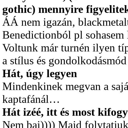
gothic) mennyire figyelite
ÁÁ nem igazán, blackmetalt
Benedictionból pl sohasem l
Voltunk már turnén ilyen tí
a stílus és gondolkodásmód 
Hát, úgy legyen
Mindenkinek megvan a saját
kaptafánál…
Hát izéé, itt és most kifo
Nem baj)))) Majd folytatjuk