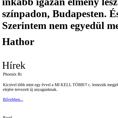
inkább igazán élmény lesz 
színpadon, Budapesten. És
Szerintem nem egyedül me
Hathor
Hírek
Phoenix Rt
Kicsivel több mint egy évvel a MI KELL TÖBB?! c. lemezük megjelené
elejére tervezett új anyagunknak.
Bővebben...
Road