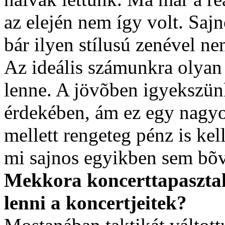
az elején nem így volt. Sa
bár ilyen stílusú zenével ne
Az ideális számunkra olyan
lenne. A jövõben igyekszü
érdekében, ám ez egy nagyo
mellett rengeteg pénz is kel
mi sajnos egyikben sem bõ
Mekkora koncerttapasztal
lenni a koncertjeitek?