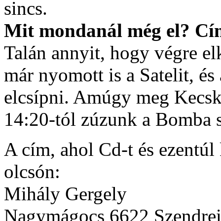
sincs.
Mit mondanál még el? Cím
Talán annyit, hogy végre el
már nyomott is a Satelit, é
elcsípni. Amúgy meg Kecsk
14:20-tól zúzunk a Bomba 
A cím, ahol Cd-t és ezentúl 
olcsón:
Mihály Gergely
Nagymágocs 6622 Szendrei