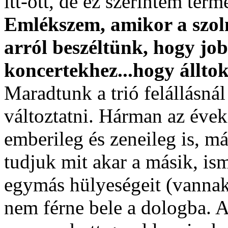
itt-ott, de ez szerintem term
Emlékszem, amikor a szol
arról beszéltünk, hogy job
koncertekhez...hogy álltok
Maradtunk a trió felállásná
változtatni. Hárman az évek
emberileg és zeneileg is, m
tudjuk mit akar a másik, is
egymás hülyeségeit (vannak
nem férne bele a dologba. A