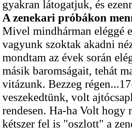
gyakran látogatjuk, és ezenn
A zenekari próbákon menn
Mivel mindhárman eléggé e
vagyunk szoktak akadni néz
mondtam az évek során elég
másik baromságait, tehát m
vitázunk. Bezzeg régen...17
veszekedtünk, volt ajtócsa
rendesen. Ha-ha Volt hogy 
kétszer fel is "oszlott" a z