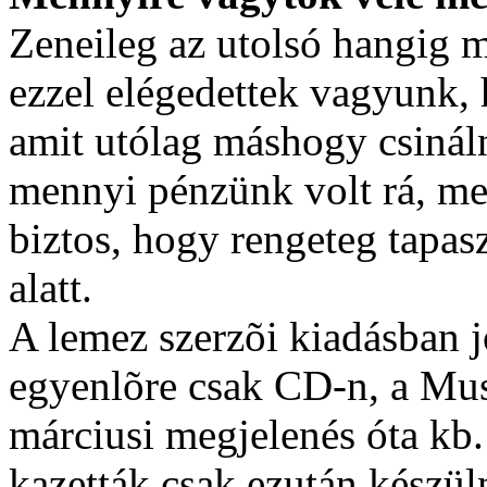
Zeneileg az utolsó hangig m
ezzel elégedettek vagyunk, 
amit utólag máshogy csinál
mennyi pénzünk volt rá, me
biztos, hogy rengeteg tapas
alatt.
A lemez szerzõi kiadásban jö
egyenlõre csak CD-n, a Musi
márciusi megjelenés óta kb.
kazetták csak ezután készül