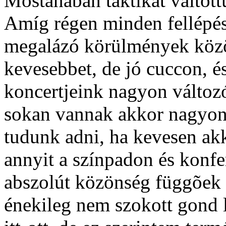
Mostanában taktikát váltott
Amíg régen minden fellépés
megalázó körülmények közöt
kevesebbet, de jó cuccon, é
koncertjeink nagyon változ
sokan vannak akkor nagyon 
tudunk adni, ha kevesen a
annyit a színpadon és konfe
abszolút közönség függõek
énekileg nem szokott gond l