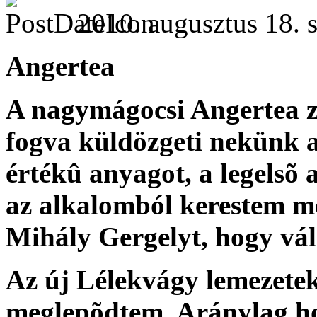
2010. augusztus 18. s
Angertea
A nagymágocsi Angertea z
fogva küldözgeti nekünk a
értékû anyagot, a legels
az alkalomból kerestem me
Mihály Gergelyt, hogy vál
Az új Lélekvágy lemezetek
meglepõdtem. Aránylag hos