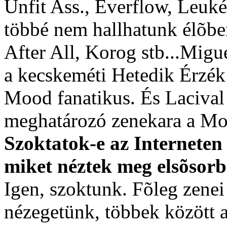
Unfit Ass., Everflow, Leuk
többé nem hallhatunk élõbe
After All, Korog stb...Migu
a kecskeméti Hetedik Érzék
Mood fanatikus. És Laciva
meghatározó zenekara a Mo
Szoktatok-e az Interneten
miket néztek meg elsõsor
Igen, szoktunk. Fõleg zenei
nézegetünk, többek között 