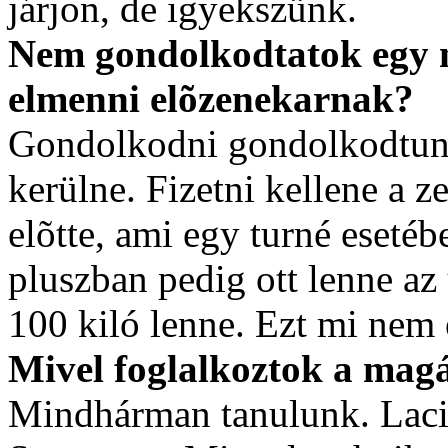
járjon, de igyekszünk.
Nem gondolkodtatok egy n
elmenni elõzenekarnak?
Gondolkodni gondolkodtunk
kerülne. Fizetni kellene a 
elõtte, ami egy turné esetéb
pluszban pedig ott lenne az
100 kiló lenne. Ezt mi ne
Mivel foglalkoztok a mag
Mindhárman tanulunk. Laci