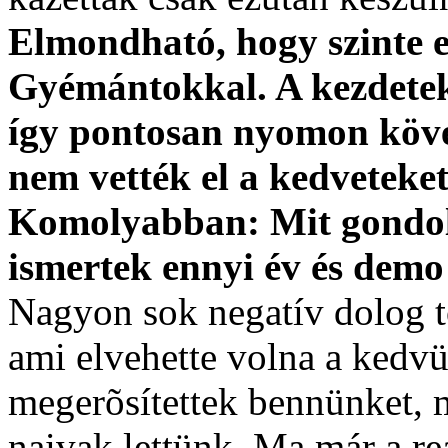
Elmondható, hogy szinte 
Gyémántokkal. A kezdetek
így pontosan nyomon köve
nem vették el a kedveteket
Komolyabban: Mit gondol
ismertek ennyi év és demo
Nagyon sok negatív dolog t
ami elvehette volna a kedvü
megerõsítettek bennünket, 
naivak lettünk. Ma már a rea