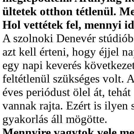
ültetek otthon tétlenül. Me
Hol vettétek fel, mennyi id
A szolnoki Denevér stúdióban
azt kell érteni, hogy éjjel 
egy napi keverés következet
feltétlenül szükséges volt.
éves periódust ölel át, tehá
vannak rajta. Ezért is ilye
gyakorlás áll mögötte.
Mennyire vagytok vele me