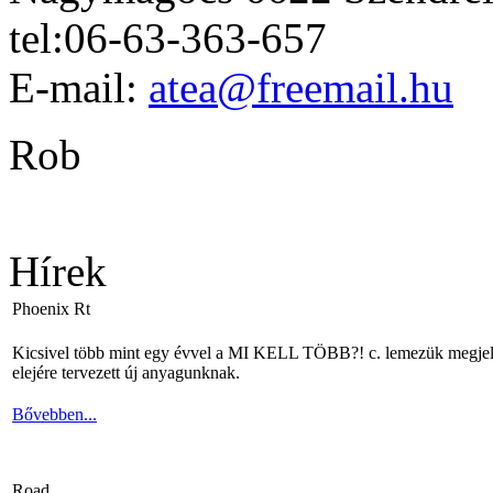
tel:06-63-363-657
E-mail:
atea@freemail.hu
Rob
Hírek
Phoenix Rt
Kicsivel több mint egy évvel a MI KELL TÖBB?! c. lemezük megjelené
elejére tervezett új anyagunknak.
Bővebben...
Road