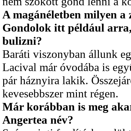
nem szokott gond lenni a k
A magánéletben milyen a 
Gondolok itt például arra
bulizni?
Baráti viszonyban állunk eg
Lacival már óvodába is egy
pár háznyira lakik. Összejár
kevesebbszer mint régen.
Már korábban is meg akar
Angertea név?