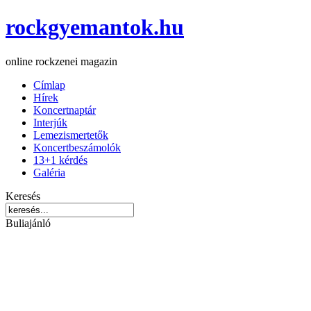
rockgyemantok.hu
online rockzenei magazin
Címlap
Hírek
Koncertnaptár
Interjúk
Lemezismertetők
Koncertbeszámolók
13+1 kérdés
Galéria
Keresés
Buliajánló