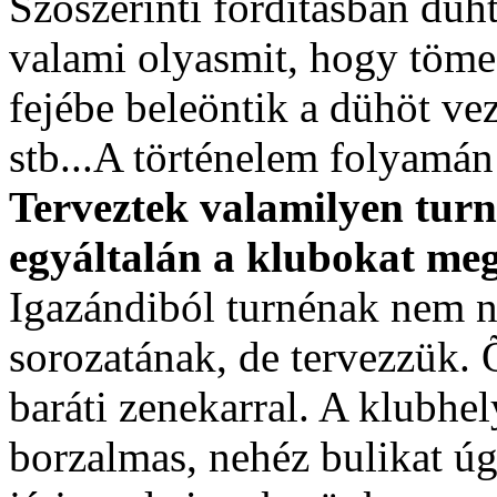
Szószerinti fordításban düh
valami olyasmit, hogy töme
fejébe beleöntik a dühöt vez
stb...A történelem folyamán 
Terveztek valamilyen turn
egyáltalán a klubokat meg
Igazándiból turnénak nem n
sorozatának, de tervezzük. 
baráti zenekarral. A klubh
borzalmas, nehéz bulikat úg