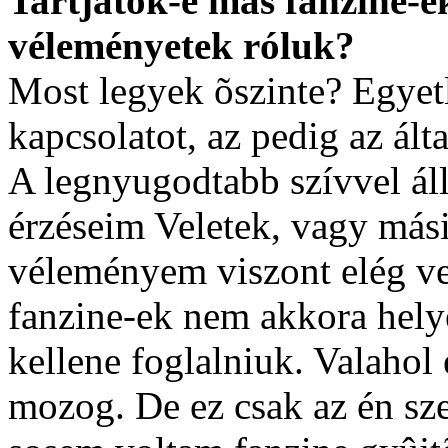
Tartjátok-e más fanzine-e
véleményetek róluk?
Most legyek õszinte? Egyetl
kapcsolatot, az pedig az ál
A legnyugodtabb szívvel ál
érzéseim Veletek, vagy mási
véleményem viszont elég v
fanzine-ek nem akkora helye
kellene foglalniuk. Valahol
mozog. De ez csak az én s