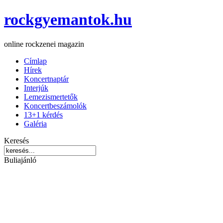
rockgyemantok.hu
online rockzenei magazin
Címlap
Hírek
Koncertnaptár
Interjúk
Lemezismertetők
Koncertbeszámolók
13+1 kérdés
Galéria
Keresés
Buliajánló