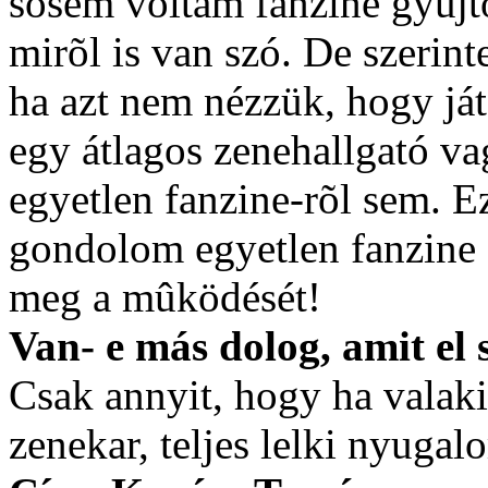
sosem voltam fanzine gyûjt
mirõl is van szó. De szerint
ha azt nem nézzük, hogy já
egy átlagos zenehallgató v
egyetlen fanzine-rõl sem. E
gondolom egyetlen fanzine 
meg a mûködését!
Van- e más dolog, amit el
Csak annyit, hogy ha valakin
zenekar, teljes lelki nyuga