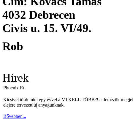
Cím: Kovács Tamás
4032 Debrecen
Civis u. 15. VI/49.
Rob
Hírek
Phoenix Rt
Kicsivel több mint egy évvel a MI KELL TÖBB?! c. lemezük megjelené
elejére tervezett új anyagunknak.
Bővebben...