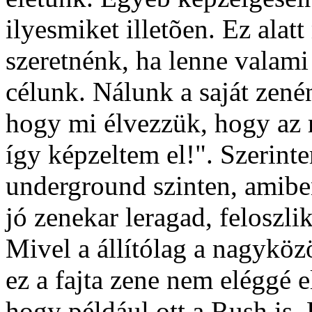
ilyesmiket illetõen. Ez ala
szeretnénk, ha lenne valami
célunk. Nálunk a saját zenén
hogy mi élvezzük, hogy az 
így képzeltem el!". Szerint
underground szinten, amibe
jó zenekar leragad, feloszli
Mivel a állítólag a nagykö
ez a fajta zene nem eléggé 
hogy például ott a Rush is.