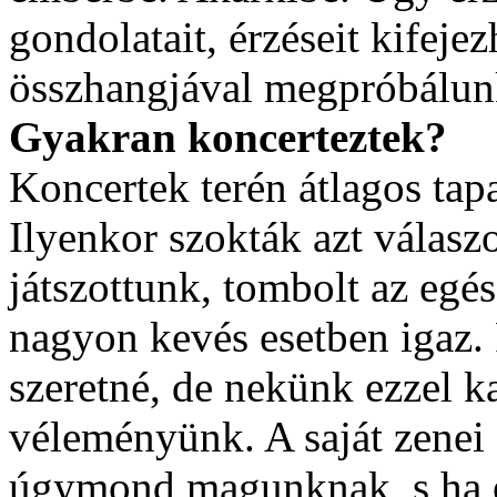
gondolatait, érzéseit kifeje
összhangjával megpróbálun
Gyakran koncerteztek?
Koncertek terén átlagos tap
Ilyenkor szokták azt válas
játszottunk, tombolt az egé
nagyon kevés esetben igaz. 
szeretné, de nekünk ezzel k
véleményünk. A saját zenei 
úgymond magunknak, s ha ez