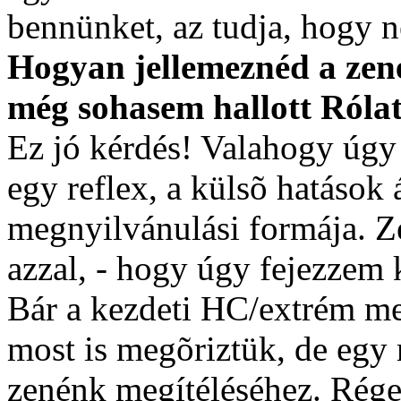
bennünket, az tudja, hogy 
Hogyan jellemeznéd a zen
még sohasem hallott Róla
Ez jó kérdés! Valahogy úgy
egy reflex, a külsõ hatások á
megnyilvánulási formája. Ze
azzal, - hogy úgy fejezzem 
Bár a kezdeti HC/extrém me
most is megõriztük, de egy 
zenénk megítéléséhez. Rége