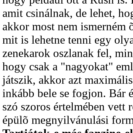
amit csinálnak, de lehet, h
akkor most nem ismerném õk
mit is lehetne tenni egy ol
zenekarok oszlanak fel, min
hogy csak a "nagyokat" eml
játszik, akkor azt maximális
inkább bele se fogjon. Bár
szó szoros értelmében vett 
épülõ megnyilvánulási form