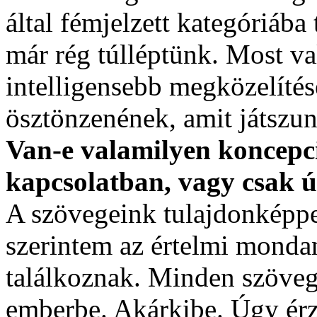
által fémjelzett kategóriába
már rég túlléptünk. Most va
intelligensebb megközelíté
ösztönzenének, amit játszu
Van-e valamilyen koncepc
kapcsolatban, vagy csak 
A szövegeink tulajdonképpe
szerintem az értelmi monda
találkoznak. Minden szöveg 
emberbe. Akárkibe. Úgy érz