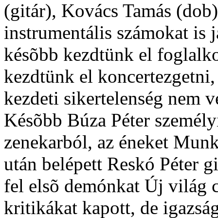
(gitár), Kovács Tamás (dob)
instrumentális számokat is 
késõbb kezdtünk el foglalkoz
kezdtünk el koncertezgetni,
kezdeti sikertelenség nem ve
Késõbb Búza Péter személyi
zenekarból, az éneket Munká
után belépett Reskó Péter git
fel elsõ demónkat Új világ
kritikákat kapott, de igazság