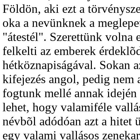
Földön, aki ezt a törvénysz
oka a nevünknek a meglepeté
"átestél". Szerettünk volna
felkelti az emberek érdeklõ
hétköznapiságával. Sokan a
kifejezés angol, pedig nem 
fogtunk mellé annak idején e
lehet, hogy valamiféle vallá
névbõl adódóan azt a hitet ü
egy valami vallásos zenekar.