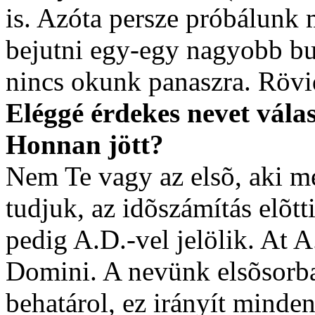
is. Azóta persze próbálunk 
bejutni egy-egy nagyobb bu
nincs okunk panaszra. Rövi
Eléggé érdekes nevet vála
Honnan jött?
Nem Te vagy az elsõ, aki m
tudjuk, az idõszámítás elõtti
pedig A.D.-vel jelölik. At A
Domini. A nevünk elsõsorba
behatárol, ez irányít minde