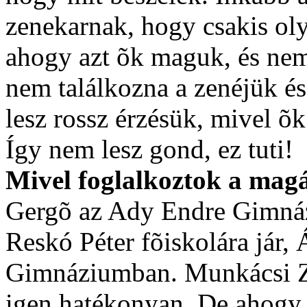
zenekarnak, hogy csakis oly
ahogy azt õk maguk, és nem
nem találkozna a zenéjük és
lesz rossz érzésük, mivel õ
Így nem lesz gond, ez tuti!
Mivel foglalkoztok a mag
Gergõ az Ady Endre Gimnáz
Reskó Péter fõiskolára jár,
Gimnáziumban. Munkácsi Zs
igen hatékonyan. De ahogy