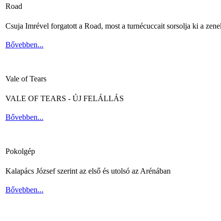
Road
Csuja Imrével forgatott a Road, most a turnécuccait sorsolja ki a zene
Bővebben...
Vale of Tears
VALE OF TEARS - ÚJ FELÁLLÁS
Bővebben...
Pokolgép
Kalapács József szerint az első és utolsó az Arénában
Bővebben...