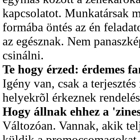
kapcsolatot. Munkatársak 
formába öntés az én felada
az egésznak. Nem panaszk
csinálni.
Te hogy érzed: érdemes fa
Igény van, csak a terjeszté
helyekrõl érkeznek rendelés
Hogy állnak ehhez a 'zine
Változóan. Vannak, akik tel
küldik a promocsomagokat, 