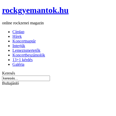
rockgyemantok.hu
online rockzenei magazin
Címlap
Hírek
Koncertnaptár
Interjúk
Lemezismertetők
Koncertbeszámolók
13+1 kérdés
Galéria
Keresés
Buliajánló