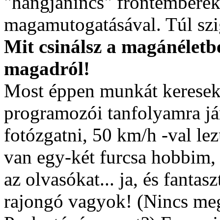
"hangjanincs" frontemberek
magamutogatásával. Túl sz
Mit csinálsz a magánéletbe
magadról!
Most éppen munkát keresek
programozói tanfolyamra j
fotózgatni, 50 km/h -val le
van egy-két furcsa hobbim
az olvasókat... ja, és fanta
rajongó vagyok! (Nincs meg