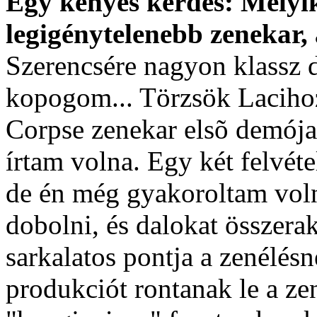
Egy kényes kérdés: Melyik
legigénytelenebb zenekar, 
Szerencsére nagyon klassz 
kopogom... Törzsök Lacihoz
Corpse zenekar elsõ demója
írtam volna. Egy két felvéte
de én még gyakoroltam voln
dobolni, és dalokat összera
sarkalatos pontja a zenélé
produkciót rontanak le a ze