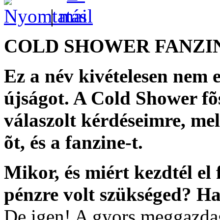
|
COLD SHOWER FANZI
Ez a név kivételesen nem 
újságot. A Cold Shower fõs
válaszolt kérdéseimre, me
õt, és a fanzine-t.
Mikor, és miért kezdtél el
pénzre volt szükséged? Ha
De igen! A gyors meggazda