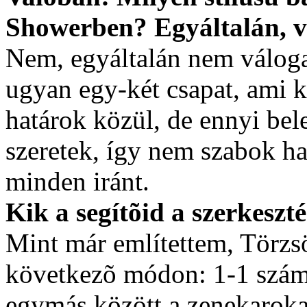
Showerben? Egyáltalán, vá
Nem, egyáltalán nem válogat
ugyan egy-két csapat, ami k
határok közül, de ennyi bel
szeretek, így nem szabok hat
minden iránt.
Kik a segítõid a szerkeszt
Mint már említettem, Törzsö
következõ módon: 1-1 szám 
egymás között a zenekarokat