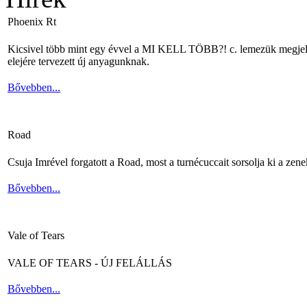
Phoenix Rt
Kicsivel több mint egy évvel a MI KELL TÖBB?! c. lemezük megjelené
elejére tervezett új anyagunknak.
Bővebben...
Road
Csuja Imrével forgatott a Road, most a turnécuccait sorsolja ki a zene
Bővebben...
Vale of Tears
VALE OF TEARS - ÚJ FELÁLLÁS
Bővebben...