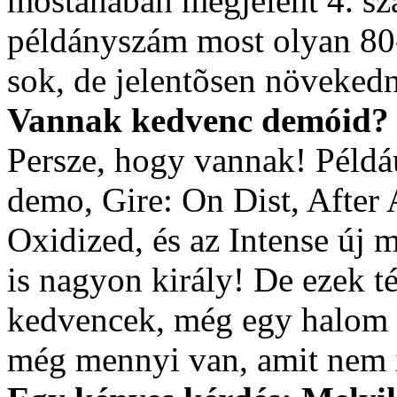
mostanában megjelent 4. szá
példányszám most olyan 80
sok, de jelentõsen növekedn
Vannak kedvenc demóid?
Persze, hogy vannak! Péld
demo, Gire: On Dist, After A
Oxidized, és az Intense új
is nagyon király! De ezek t
kedvencek, még egy halom v
még mennyi van, amit nem i