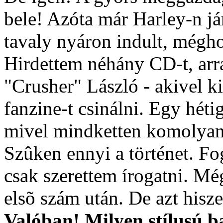
bele! Azóta már Harley-n já
tavaly nyáron indult, mégho
Hirdettem néhány CD-t, arra
"Crusher" László - akivel ki
fanzine-t csinálni. Egy hét
mivel mindketten komolyan
Szûken ennyi a történet. F
csak szerettem írogatni. Mé
elsõ szám után. De azt hisze
Valóban! Milyen stílusú b