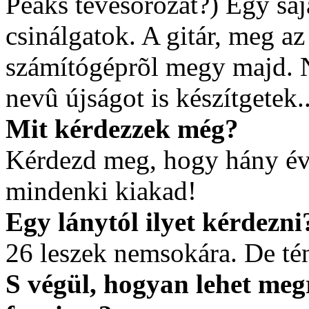
Peaks tévésorozat?) Egy saj
csinálgatok. A gitár, meg az
számítógéprõl megy majd. 
nevû újságot is készítgetek..
Mit kérdezzek még?
Kérdezd meg, hogy hány év
mindenki kiakad!
Egy lánytól ilyet kérdezn
26 leszek nemsokára. De té
S végül, hogyan lehet me