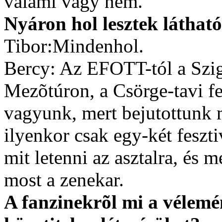
valami vagy nem.
Nyáron hol lesztek láthat
Tibor:Mindenhol.
Bercy: Az EFOTT-tól a Szig
Mezõtúron, a Csörge-tavi f
vagyunk, mert bejutottunk 
ilyenkor csak egy-két feszti
mit letenni az asztalra, és 
most a zenekar.
A fanzinekrõl mi a vélem