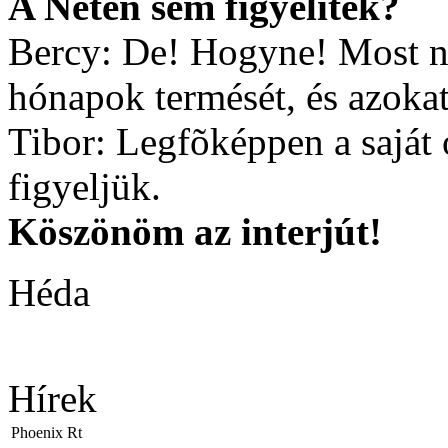
A Neten sem figyelitek?
Bercy: De! Hogyne! Most n
hónapok termését, és azokat
Tibor: Legfõképpen a saját 
figyeljük.
Köszönöm az interjút!
Héda
Hírek
Phoenix Rt