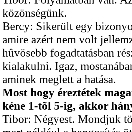
közönségünk.
Bercy: Sikerült egy bizony
amire azért nem volt jellem
hûvösebb fogadtatásban rés
kialakulni. Igaz, mostanában
aminek meglett a hatása.
Most hogy éreztétek maga
kéne 1-tõl 5-ig, akkor há
Tibor: Négyest. Mondjuk t