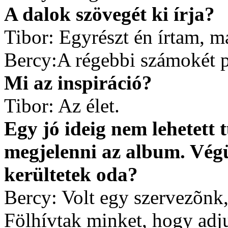
A dalok szövegét ki írja?
Tibor: Egyrészt én írtam, má
Bercy:A régebbi számokét 
Mi az inspiráció?
Tibor: Az élet.
Egy jó ideig nem lehetett t
megjelenni az album. Végü
kerültetek oda?
Bercy: Volt egy szervezõnk, 
Fölhívtak minket, hogy adj