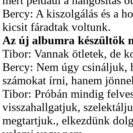
mert például a hangosítás öt
Bercy: A kiszolgálás és a ho
kicsit fáradtak voltunk.
Az új albumra készültök 
Tibor: Vannak ötletek, de 
Bercy: Nem úgy csináljuk, 
számokat írni, hanem jönnek
Tibor: Próbán mindig felves
visszahallgatjuk, szelektálj
megtartjuk., elkezdünk dolg