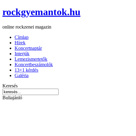
rockgyemantok.hu
online rockzenei magazin
Címlap
Hírek
Koncertnaptár
Interjúk
Lemezismertetők
Koncertbeszámolók
13+1 kérdés
Galéria
Keresés
Buliajánló