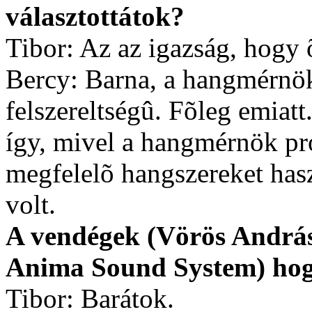
választottátok?
Tibor: Az az igazság, hogy 
Bercy: Barna, a hangmérnök
felszereltségû. Fõleg emiatt.
így, mivel a hangmérnök prof
megfelelõ hangszereket hasz
volt.
A vendégek (Vörös András
Anima Sound System) hog
Tibor: Barátok.