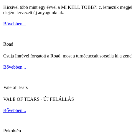
Kicsivel több mint egy évvel a MI KELL TÖBB?! c. lemezük megjelené
elejére tervezett új anyagunknak.
Bővebben...
Road
Csuja Imrével forgatott a Road, most a turnécuccait sorsolja ki a zene
Bővebben...
Vale of Tears
VALE OF TEARS - ÚJ FELÁLLÁS
Bővebben...
Pokolgép