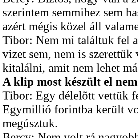
szerintem semmihez sem has
azért mégis közel áll valam
Tibor: Nem mi találtuk fel 
vizet sem, nem is szerettük 
kitalálni, amit nem lehet má
A klip most készült el nem
Tibor: Egy délelõtt vettük f
Egymillió forintba került v
megúsztuk.
Bercy: Nem volt rá nagyobb 