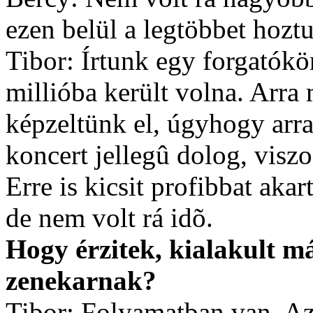
ezen belül a legtöbbet hoztu
Tibor: Írtunk egy forgatókö
millióba került volna. Arra
képzeltünk el, úgyhogy arra
koncert jellegû dolog, visz
Erre is kicsit profibbat akar
de nem volt rá idõ.
Hogy érzitek, kialakult m
zenekarnak?
Tibor: Folyamatban van. Az 