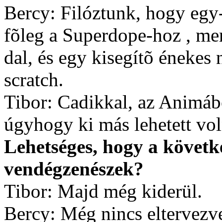
Bercy: Filóztunk, hogy egy
fõleg a Superdope-hoz , me
dal, és egy kisegítõ énekes 
scratch.
Tibor: Cadikkal, az Animáb
úgyhogy ki más lehetett vol
Lehetséges, hogy a követk
vendégzenészek?
Tibor: Majd még kiderül.
Bercy: Még nincs eltervezve