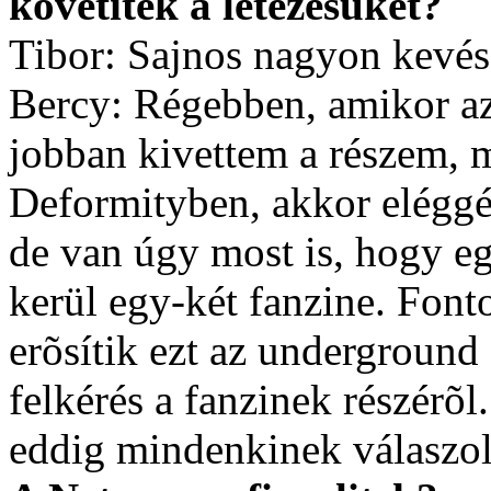
követitek a létezésüket?
Tibor: Sajnos nagyon kevés 
Bercy: Régebben, amikor 
jobban kivettem a részem, 
Deformityben, akkor eléggé
de van úgy most is, hogy e
kerül egy-két fanzine. Fon
erõsítik ezt az underground
felkérés a fanzinek részérõl
eddig mindenkinek válaszol