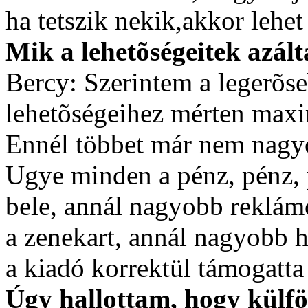
ha tetszik nekik,akkor lehet
Mik a lehetõségeitek azált
Bercy: Szerintem a legerõse
lehetõségeihez mérten maxi
Ennél többet már nem nagyo
Ugye minden a pénz, pénz, 
bele, annál nagyobb reklámo
a zenekart, annál nagyobb 
a kiadó korrektül támogatta
Úgy hallottam, hogy külföl