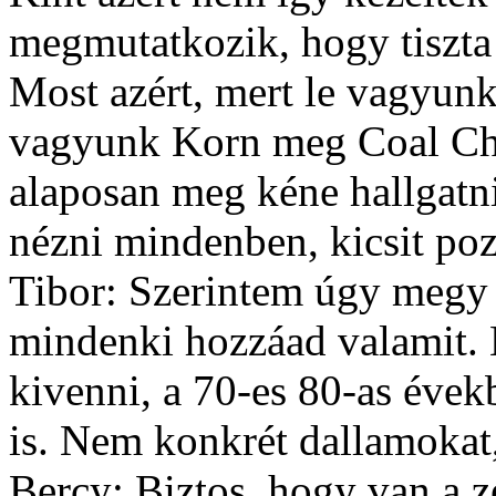
megmutatkozik, hogy tiszta
Most azért, mert le vagyun
vagyunk Korn meg Coal Cha
alaposan meg kéne hallgatni
nézni mindenben, kicsit poz
Tibor: Szerintem úgy megy 
mindenki hozzáad valamit. M
kivenni, a 70-es 80-as éve
is. Nem konkrét dallamokat,
Bercy: Biztos, hogy van a z