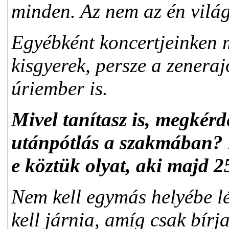
minden. Az nem az én vilá
Egyébként koncertjeinken 
kisgyerek, persze a zeneraj
úriember is.
Mivel tanítasz is, megkér
utánpótlás a szakmában? K
e köztük olyat, aki majd 
Nem kell egymás helyébe lé
kell járnia, amíg csak bírj