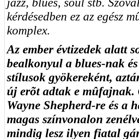
jazz, blues, soul stb. Szóva
kérdésedben ez az egész m
komplex.
Az ember évtizedek alatt s
bealkonyul a blues-nak é
stílusok gyökereként, aztá
új erõt adtak e mûfajnak.
Wayne Shepherd-re és a ha
magas színvonalon zenélve
mindig lesz ilyen fiatal g