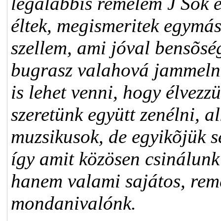
legalábbis remélem J Sok e
éltek, megismeritek egymás
szellem, ami jóval bensõsé
bugrasz valahová jammelni.
is lehet venni, hogy élvez
szeretünk együtt zenélni, a
muzsikusok, de egyikõjük s
így amit közösen csinálunk 
hanem valami sajátos, rem
mondanivalónk.