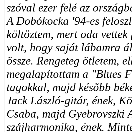
szóval ezer felé az országb
A Dobókocka '94-es felosz
költöztem, mert oda vettek 
volt, hogy saját lábamra ál
össze. Rengeteg ötletem, el
megalapítottam a "Blues Fo
tagokkal, majd késõbb bék
Jack László-gitár, ének, K
Csaba, majd Gyebrovszki 
szájharmonika, ének. Mint