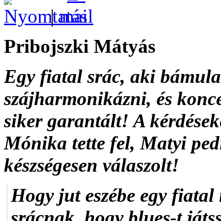
|
Pribojszki Mátyás
Egy fiatal srác, aki bámul
szájharmonikázni, és koncer
siker garantált! A kérdése
Mónika tette fel, Matyi ped
készségesen válaszolt!
Hogy jut eszébe egy fiata
srácnak, hogy blues-t ját