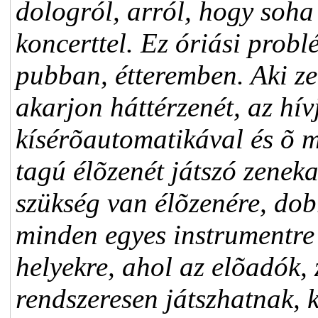
dologról, arról, hogy soha
koncerttel. Ez óriási prob
pubban, étteremben. Aki z
akarjon háttérzenét, az hív
kísérõautomatikával és õ m
tagú élõzenét játszó zeneka
szükség van élõzenére, dob
minden egyes instrumentre
helyekre, ahol az elõadók,
rendszeresen játszhatnak, 