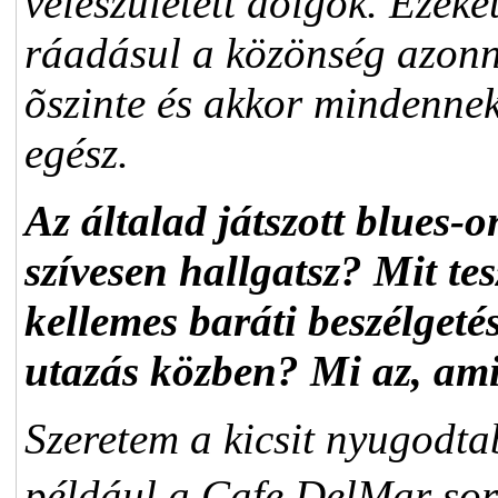
veleszületett dolgok. Ezeke
ráadásul a közönség azonn
õszinte és akkor mindennek
egész.
Az általad játszott blues-
szívesen hallgatsz? Mit te
kellemes baráti beszélgetés
utazás közben? Mi az, am
Szeretem a kicsit nyugodta
például a Cafe DelMar so