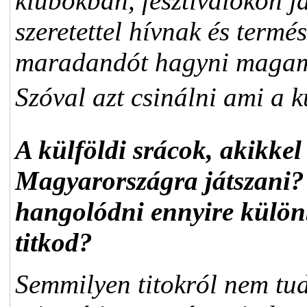
klubokban, fesztiválokon j
szeretettel hívnak és termés
maradandót hagyni magam 
Szóval azt csinálni ami a k
A külföldi srácok, akikkel 
Magyarországra játszani
hangolódni ennyire külön
titkod?
Semmilyen titokról nem tu