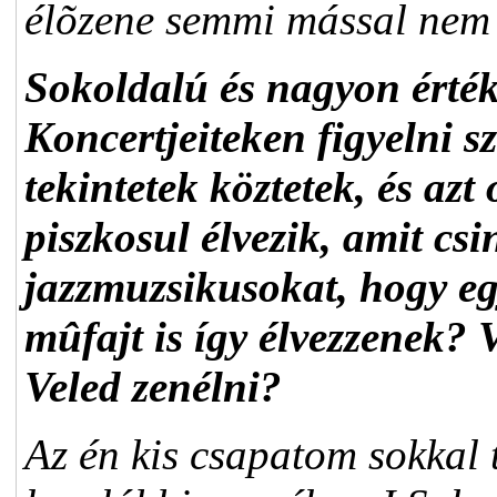
élõzene semmi mással nem 
Sokoldalú és nagyon érték
Koncertjeiteken figyelni 
tekintetek köztetek, és azt
piszkosul élvezik, amit csi
jazzmuzsikusokat, hogy e
mûfajt is így élvezzenek?
Veled zenélni?
Az én kis csapatom sokkal 