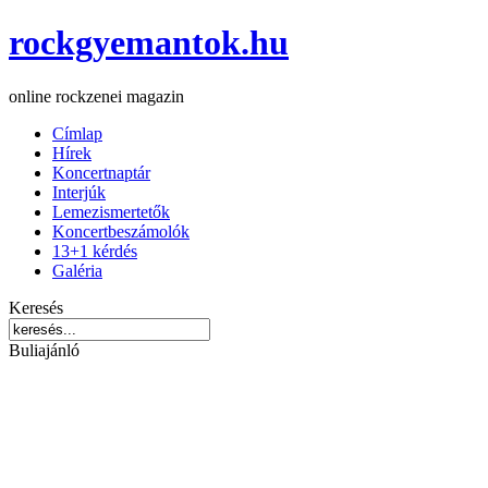
rockgyemantok.hu
online rockzenei magazin
Címlap
Hírek
Koncertnaptár
Interjúk
Lemezismertetők
Koncertbeszámolók
13+1 kérdés
Galéria
Keresés
Buliajánló