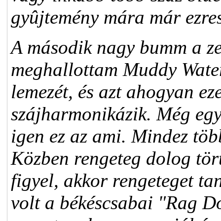
gyûjtemény mára már ezre
A második nagy bumm a zen
meghallottam Muddy Waters
lemezét, és azt ahogyan ez
szájharmonikázik. Még eg
igen ez az ami. Mindez több
Közben rengeteg dolog tört
figyel, akkor rengeteget ta
volt a békéscsabai "Rag Dol