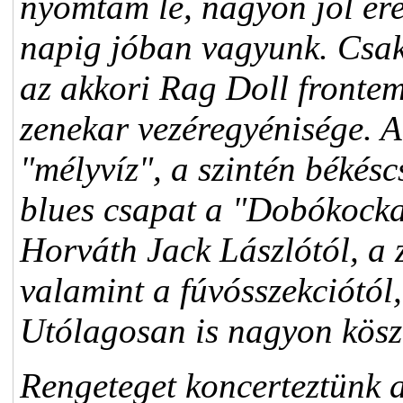
nyomtam le, nagyon jól ér
napig jóban vagyunk. Csak
az akkori Rag Doll fronte
zenekar vezéregyénisége. A
"mélyvíz", a szintén békésc
blues csapat a "Dobókocka
Horváth Jack Lászlótól, a 
valamint a fúvósszekciótól
Utólagosan is nagyon kösz
Rengeteget koncerteztünk 