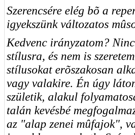
Szerencsére elég bõ a repe
igyekszünk változatos mûsor
Kedvenc irányzatom? Nincs
stílusra, és nem is szerete
stílusokat erõszakosan alk
vagy valakire. Én úgy láto
születik, alakul folyamato
talán kevésbé megfogalmaz
az "alap zenei mûfajok", va