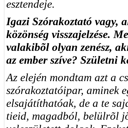
esztendeje.
Igazi Szórakoztató vagy, a
közönség visszajelzése. Me
valakibõl olyan zenész, ak
az ember szíve? Születni k
Az elején mondtam azt a c
szórakoztatóipar, aminek 
elsajátíthatóak, de a te saj
tieid, magadból, belülrõl 