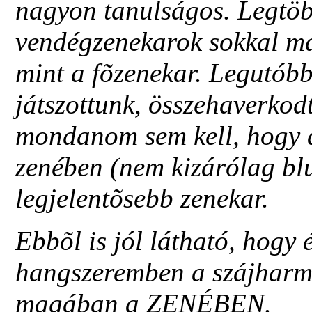
nagyon tanulságos. Legtöbb
vendégzenekarok sokkal ma
mint a fõzenekar. Legutób
játszottunk, összehaverkod
mondanom sem kell, hogy 
zenében (nem kizárólag bl
legjelentõsebb zenekar.
Ebbõl is jól látható, hogy 
hangszeremben a szájhar
magában a ZENÉBEN.