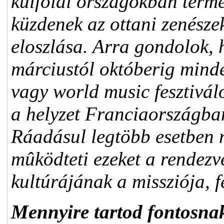
külföldi országokban term
küzdenek az ottani zenésze
eloszlása. Arra gondolok,
márciustól októberig minde
vagy world music fesztivál
a helyzet Franciaországba
Ráadásul legtöbb esetben 
mûködteti ezeket a rendez
kultúrájának a missziója, f
Mennyire tartod fontosnak