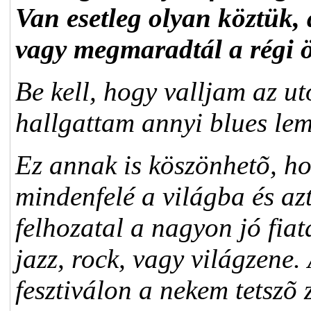
Van esetleg olyan köztük, a
vagy megmaradtál a régi 
Be kell, hogy valljam az u
hallgattam annyi blues lemez
Ez annak is köszönhetõ, h
mindenfelé a világba és az
felhozatal a nagyon jó fia
jazz, rock, vagy világzene
fesztiválon a nekem tetszõ