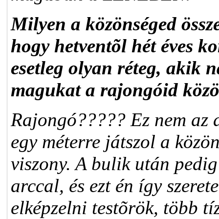
Milyen a közönséged össz
hogy hetventõl hét éves ko
esetleg olyan réteg, akik 
magukat a rajongóid közö
Rajongó????? Ez nem az a 
egy méterre játszol a közön
viszony. A bulik után pedi
arccal, és ezt én így sze
elképzelni testõrök, több t