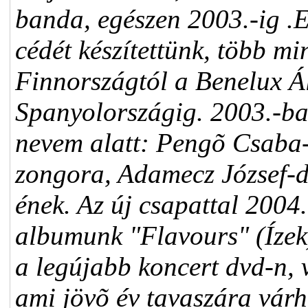
banda, egészen 2003.-ig .
cédét készítettünk, több mi
Finnországtól a Benelux Á
Spanyolországig. 2003.-ban
nevem alatt: Pengõ Csaba
zongora, Adamecz József-
ének. Az új csapattal 2004
albumunk "Flavours" (Ízek)
a legújabb koncert dvd-n, 
ami jövõ év tavaszára várh