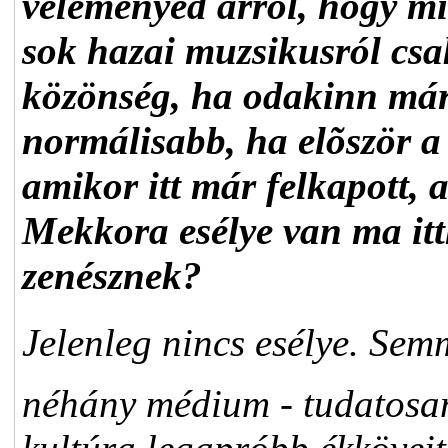
véleményed arról, hogy mi
sok hazai muzsikusról csa
közönség, ha odakinn má
normálisabb, ha elõször a 
amikor itt már felkapott, a
Mekkora esélye van ma itt
zenésznek?
Jelenleg nincs esélye. Sem
néhány médium - tudatosan 