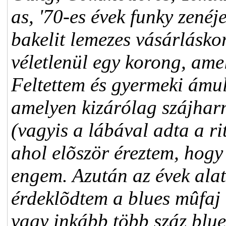
as, '70-es évek funky zenéj
bakelit lemezes vásárláskor
véletlenül egy korong, ame
Feltettem és gyermeki ámul
amelyen kizárólag szájharm
(vagyis a lábával adta a rit
ahol elõször éreztem, hogy
engem. Azután az évek alat
érdeklõdtem a blues mûfaj i
vagy inkább több száz blue