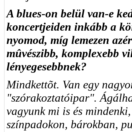
A blues-on belül van-e ke
koncertjeiden inkább a kö
nyomod, míg lemezen azér
mûvészibb, komplexebb vi
lényegesebbnek?
Mindkettõt. Van egy nagyon
"szórakoztatóipar". Ágálhat
vagyunk mi is és mindenki, 
színpadokon, bárokban, p