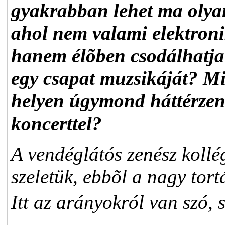
gyakrabban lehet ma olyan
ahol nem valami elektroni
hanem élõben csodálhatja
egy csapat muzsikáját? Mit
helyen úgymond háttérzenét
koncerttel?
A vendéglátós zenész kollé
szeletük, ebbõl a nagy tort
Itt az arányokról van szó, 