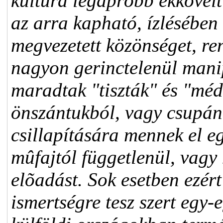
kultúra legapróbb ékköveit
az arra kapható, ízlésében -
megvezetett közönséget, re
nagyon gerinctelenül mani
maradtak "tiszták" és "méd
önszántukból, vagy csupán
csillapítására mennek el e
mûfajtól függetlenül, vagy
elõadást. Sok esetben ezér
ismertségre tesz szert egy