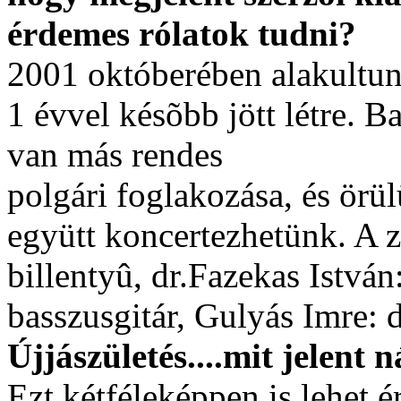
érdemes rólatok tudni?
2001 októberében alakultun
1 évvel késõbb jött létre. B
van más rendes
polgári foglakozása, és örü
együtt koncertezhetünk. A z
billentyû, dr.Fazekas István
basszusgitár, Gulyás Imre: d
Újjászületés....mit jelent 
Ezt kétféleképpen is lehet é