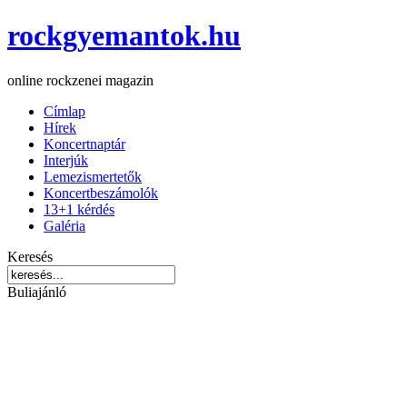
rockgyemantok.hu
online rockzenei magazin
Címlap
Hírek
Koncertnaptár
Interjúk
Lemezismertetők
Koncertbeszámolók
13+1 kérdés
Galéria
Keresés
Buliajánló