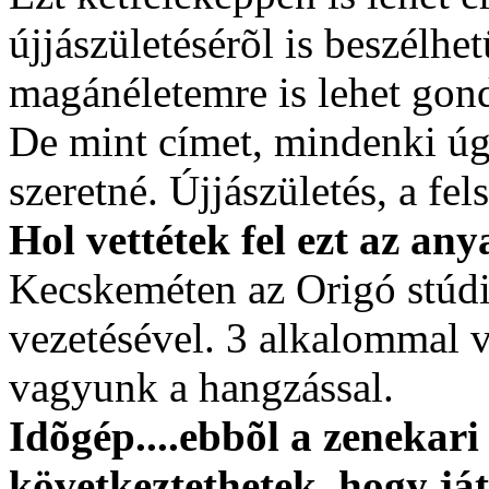
újjászületésérõl is beszélhe
magánéletemre is lehet gond
De mint címet, mindenki ú
szeretné. Újjászületés, a fe
Hol vettétek fel ezt az an
Kecskeméten az Origó stúd
vezetésével. 3 alkalommal v
vagyunk a hangzással.
Idõgép....ebbõl a zenekari
következtethetek, hogy ját