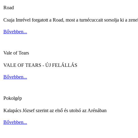
Road
Csuja Imrével forgatott a Road, most a turnécuccait sorsolja ki a zene
Bővebben...
Vale of Tears
VALE OF TEARS - ÚJ FELÁLLÁS
Bővebben...
Pokolgép
Kalapács József szerint az első és utolsó az Arénában
Bővebben...