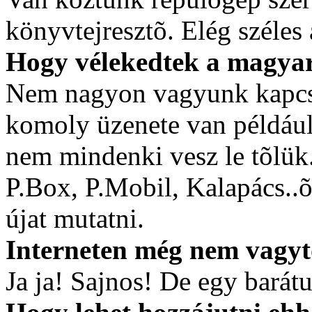
könyvtejresztõ. Elég széles 
Hogy vélekedtek a magya
Nem nagyon vagyunk kapcs
komoly üzenete van például
nem mindenki vesz le tõlük.
P.Box, P.Mobil, Kalapács..
újat mutatni.
Interneten még nem vagyto
Ja ja! Sajnos! De egy bará