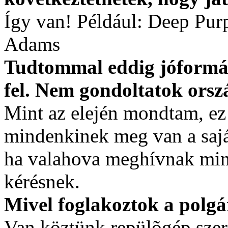
Így van! Például: Deep Pur
Adams
Tudtommal eddig jóformá
fel. Nem gondoltatok orsz
Mint az elején mondtam, ez 
mindenkinek meg van a saját
ha valahova meghívnak mink
kérésnek.
Mivel foglakoztok a polgá
Van köztünk repülõgép szere