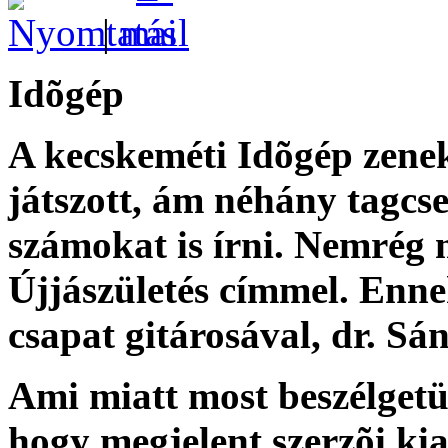
|
Idõgép
A kecskeméti Idõgép zenek
játszott, ám néhány tagcse
számokat is írni. Nemrég m
Újjászületés címmel. Enne
csapat gitárosával, dr. Sá
Ami miatt most beszélgetü
hogy megjelent szerzõi ki