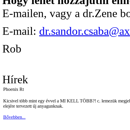
Hogy lehet hozzájutni eh
E-mailen, vagy a dr.Zene b
E-mail:
dr.sandor.csaba@ax
Rob
Hírek
Phoenix Rt
Kicsivel több mint egy évvel a MI KELL TÖBB?! c. lemezük megjelené
elejére tervezett új anyagunknak.
Bővebben...