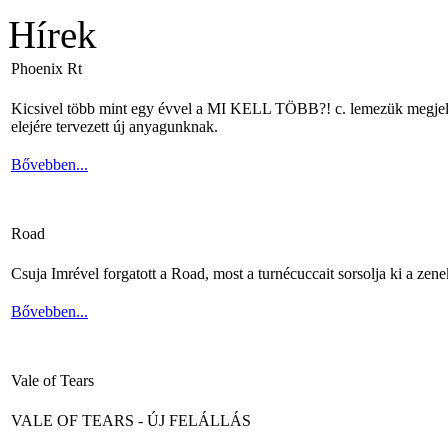
Hírek
Phoenix Rt
Kicsivel több mint egy évvel a MI KELL TÖBB?! c. lemezük megjelené
elejére tervezett új anyagunknak.
Bővebben...
Road
Csuja Imrével forgatott a Road, most a turnécuccait sorsolja ki a zene
Bővebben...
Vale of Tears
VALE OF TEARS - ÚJ FELÁLLÁS