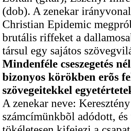
(dob). A zenekar irányvonal
Christian Epidemic megprób
brutális riffeket a dallamo
társul egy sajátos szövegvil
Mindenféle cseszegetés né
bizonyos körökben erõs fel
szövegeitekkel egyetértete
A zenekar neve: Keresztény
számcímünkbõl adódott, és 
tökéletesen kifejezi a csap