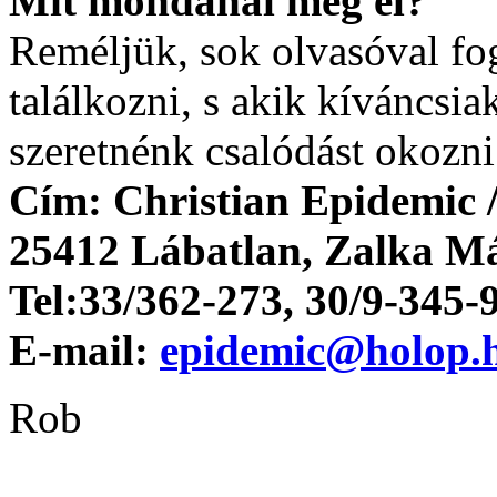
Mit mondanál még el?
Reméljük, sok olvasóval f
találkozni, s akik kíváncsi
szeretnénk csalódást okozni
Cím: Christian Epidemic / 
25412 Lábatlan, Zalka Mát
Tel:33/362-273, 30/9-345-
E-mail:
epidemic@holop.
Rob