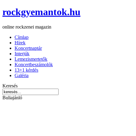
rockgyemantok.hu
online rockzenei magazin
Címlap
Hírek
Koncertnaptár
Interjúk
Lemezismertetők
Koncertbeszámolók
13+1 kérdés
Galéria
Keresés
Buliajánló