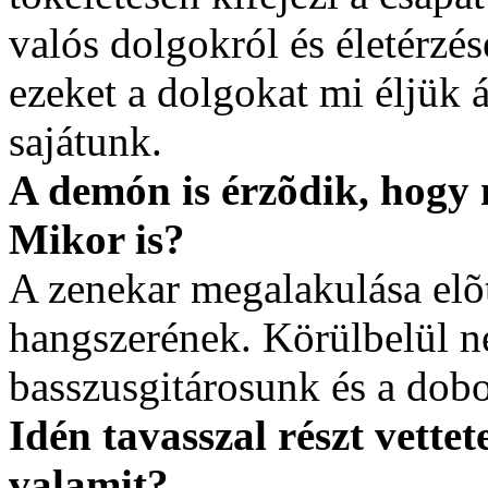
valós dolgokról és életérzé
ezeket a dolgokat mi éljük á
sajátunk.
A demón is érzõdik, hogy 
Mikor is?
A zenekar megalakulása elõt
hangszerének. Körülbelül n
basszusgitárosunk és a dob
Idén tavasszal részt vette
valamit?