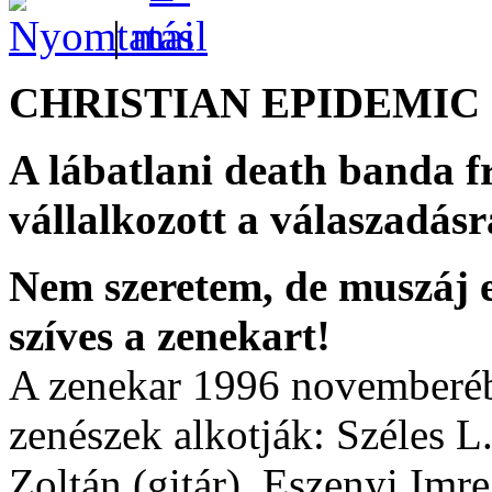
|
CHRISTIAN EPIDEMIC
A lábatlani death banda f
vállalkozott a válaszadásr
Nem szeretem, de muszáj e
szíves a zenekart!
A zenekar 1996 novemberébe
zenészek alkotják: Széles L.
Zoltán (gitár), Eszenyi Imre