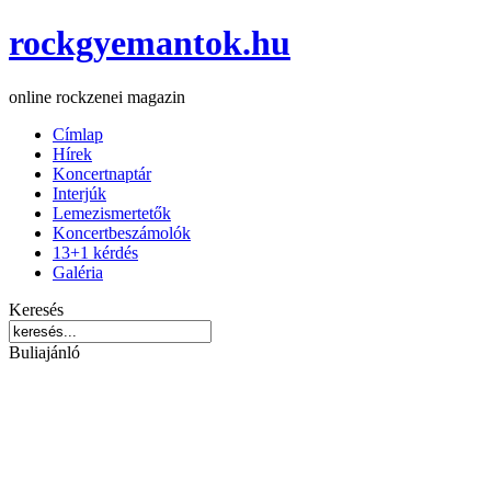
rockgyemantok.hu
online rockzenei magazin
Címlap
Hírek
Koncertnaptár
Interjúk
Lemezismertetők
Koncertbeszámolók
13+1 kérdés
Galéria
Keresés
Buliajánló