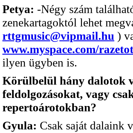
Petya:
-Négy szám találhat
zenekartagoktól lehet megvás
rttgmusic@vipmail.hu
) v
www.myspace.com/razeto
ilyen ügyben is.
Körülbelül hány dalotok 
feldolgozásokat, vagy csak
repertoárotokban?
Gyula:
Csak saját dalaink v