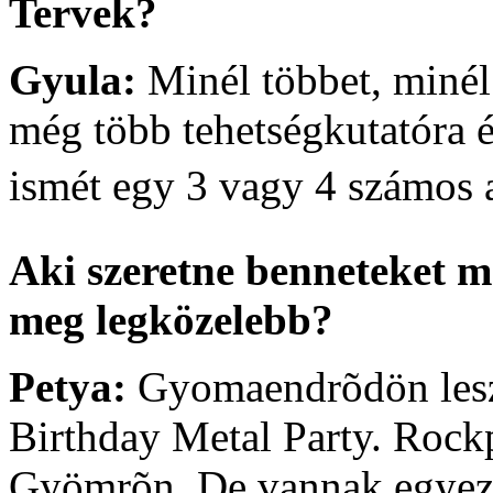
Tervek?
Gyula:
Minél többet, minél
még több tehetségkutatóra é
ismét egy 3 vagy 4 számos a
Aki szeretne benneteket me
meg legközelebb?
Petya:
Gyomaendrõdön lesz
Birthday Metal Party. Roc
Gyömrõn. De vannak egyezte