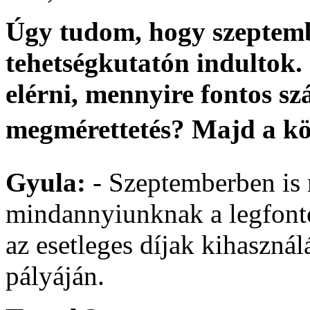
Úgy tudom, hogy szeptem
tehetségkutatón indultok. 
elérni, mennyire fontos s
megmérettetés? Majd a köz
Gyula:
- Szeptemberben is
mindannyiunknak a legfonto
az esetleges díjak kihaszná
pályáján.