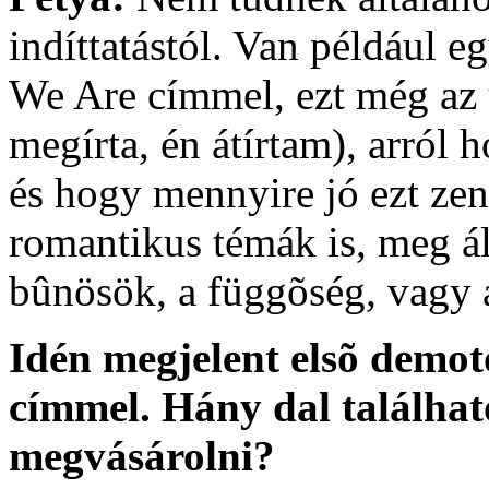
indíttatástól. Van például e
We Are címmel, ezt még az
megírta, én átírtam), arról 
és hogy mennyire jó ezt zen
romantikus témák is, meg á
bûnösök, a függõség, vagy a
Idén megjelent elsõ demot
címmel. Hány dal találhat
megvásárolni?