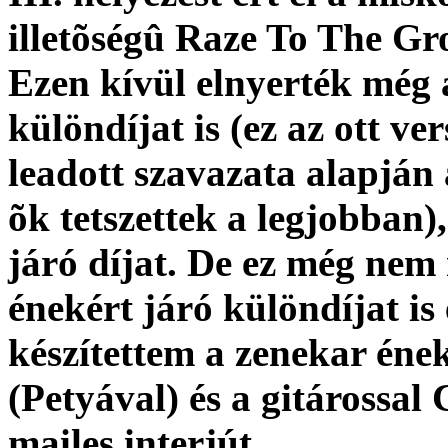
illetõségû Raze To The Gr
Ezen kívül elnyerték még
különdíjat is (ez az ott 
leadott szavazata alapján 
õk tetszettek a legjobban)
járó díjat. De ez még nem
énekért járó különdíjat i
készítettem a zenekar ének
(Petyával) és a gitárossal
mailes interjút.