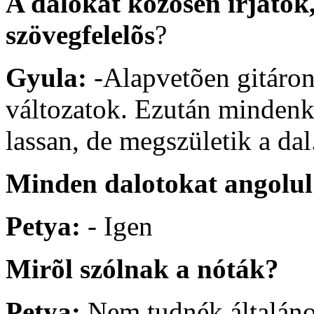
A dalokat közösen írjátok
szövegfelelõs
?
Gyula:
-Alapvetõen gitáron
változatok. Ezután mindenki 
lassan, de megszületik a dal
Minden dalotokat angolul
Petya:
- Igen
Mirõl szólnak a nóták?
Petya:
Nem tudnék általános