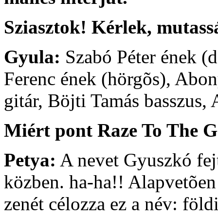
Sziasztok! Kérlek, mutass
Gyula:
Szabó Péter ének (da
Ferenc ének (hörgõs), Abon
gitár, Böjti Tamás basszus
Miért pont Raze To The G
Petya:
A nevet Gyuszkó fejt
közben. ha-ha!! Alapvetõen
zenét célozza ez a név: föld