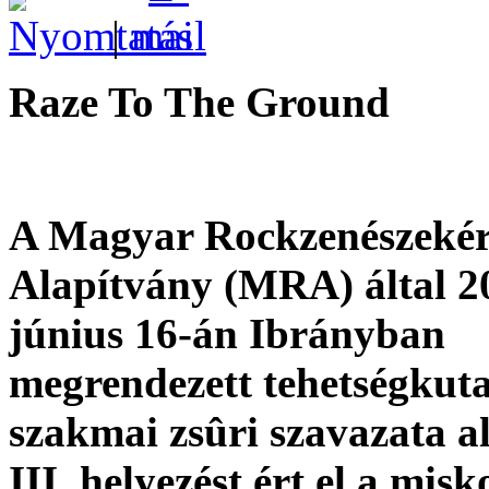
|
Raze To The Ground
A Magyar Rockzenészekér
Alapítvány (MRA) által 2
június 16-án Ibrányban
megrendezett tehetségkut
szakmai zsûri szavazata a
III. helyezést ért el a misk