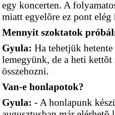
egy koncerten. A folyamato
miatt egyelõre ez pont elég 
Mennyit szoktatok próbál
Gyula:
Ha tehetjük hetente
lemegyünk, de a heti kettõ
összehozni.
Van-e honlapotok?
Gyula:
- A honlapunk készü
augusztusban már elérhetõ 