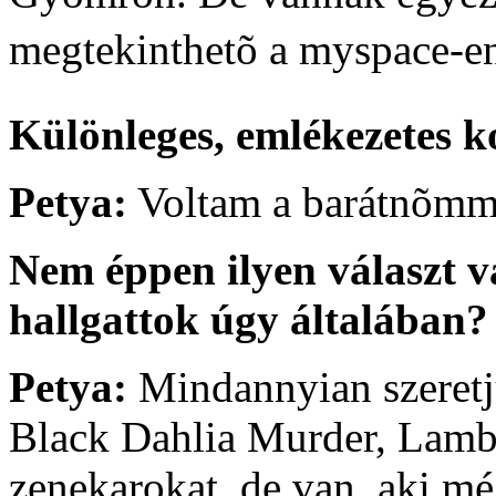
megtekinthetõ a myspace-en 
Különleges, emlékezetes 
Petya:
Voltam a barátnõmme
Nem éppen ilyen választ 
hallgattok úgy általában
Petya:
Mindannyian szeretj
Black Dahlia Murder, Lam
zenekarokat, de van, aki m