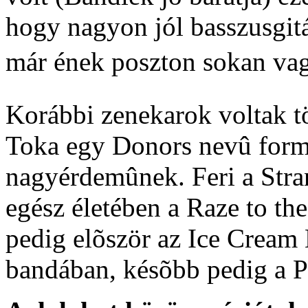
hogy nagyon jól basszusgitá
már ének poszton sokan vag
Korábbi zenekarok voltak t
Toka egy Donors nevû formá
nagyérdemûnek. Feri a Stra
egész életében a Raze to t
pedig elõször az Ice Cream
bandában, késõbb pedig a P