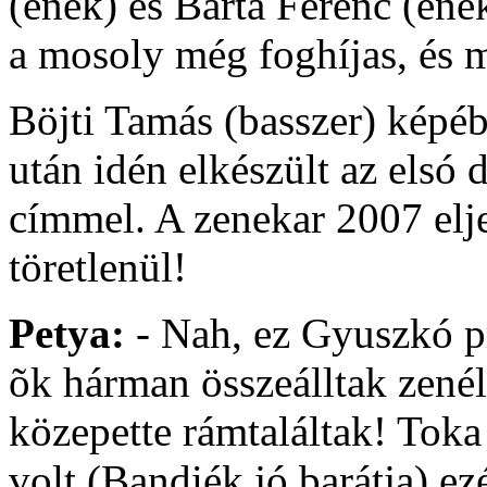
(ének) és Barta Ferenc (éne
a mosoly még foghíjas, és m
Böjti Tamás (basszer) képé
után idén elkészült az elsó
címmel. A zenekar 2007 elje
töretlenül!
Petya:
- Nah, ez Gyuszkó p
õk hárman összeálltak zenéln
közepette rámtaláltak! Toka
volt (Bandiék jó barátja) ez