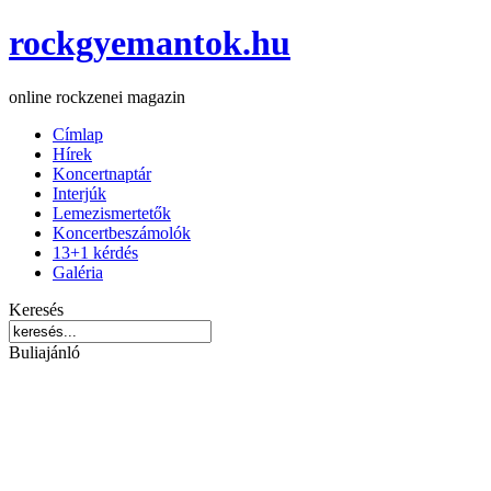
rockgyemantok.hu
online rockzenei magazin
Címlap
Hírek
Koncertnaptár
Interjúk
Lemezismertetők
Koncertbeszámolók
13+1 kérdés
Galéria
Keresés
Buliajánló