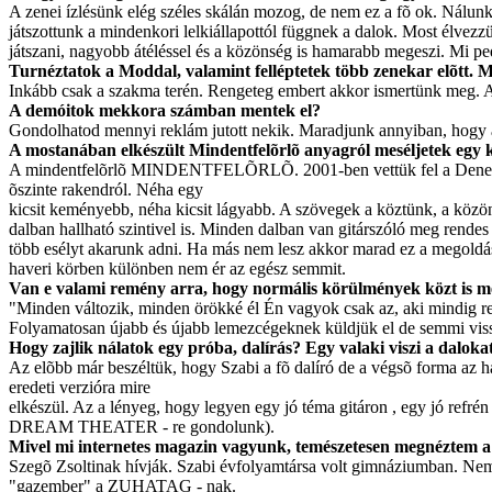
A zenei ízlésünk elég széles skálán mozog, de nem ez a fõ ok. Nálunk a
játszottunk a mindenkori lelkiállapottól függnek a dalok. Most élvezz
játszani, nagyobb átéléssel és a közönség is hamarabb megeszi. Mi p
Turnéztatok a Moddal, valamint felléptetek több zenekar elõtt. 
Inkább csak a szakma terén. Rengeteg embert akkor ismertünk meg. A
A demóitok mekkora számban mentek el?
Gondolhatod mennyi reklám jutott nekik. Maradjunk annyiban, hogy am
A mostanában elkészült Mindentfelõrlõ anyagról meséljetek egy kics
A mindentfelõrlõ MINDENTFELÕRLÕ. 2001-ben vettük fel a Denevérb
õszinte rakendról. Néha egy
kicsit keményebb, néha kicsit lágyabb. A szövegek a köztünk, a kö
dalban hallható szintivel is. Minden dalban van gitárszóló meg rendes 
több esélyt akarunk adni. Ha más nem lesz akkor marad ez a megoldás. A
haveri körben különben nem ér az egész semmit.
Van e valami remény arra, hogy normális körülmények közt is meg
"Minden változik, minden örökké él Én vagyok csak az, aki mindig r
Folyamatosan újabb és újabb lemezcégeknek küldjük el de semmi vissz
Hogy zajlik nálatok egy próba, dalírás? Egy valaki viszi a dalok
Az elõbb már beszéltük, hogy Szabi a fõ dalíró de a végsõ forma az 
eredeti verzióra mire
elkészül. Az a lényeg, hogy legyen egy jó téma gitáron , egy jó refré
DREAM THEATER - re gondolunk).
Mivel mi internetes magazin vagyunk, temészetesen megnéztem a hon
Szegõ Zsoltinak hívják. Szabi évfolyamtársa volt gimnáziumban. Nem lát
"gazember" a ZUHATAG - nak.