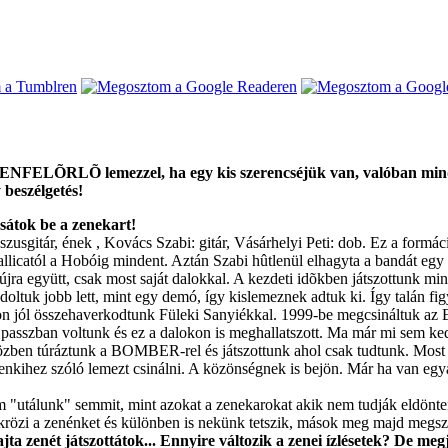
NDENFELÕRLÕ lemezzel, ha egy kis szerencséjük van, valóban min
 beszélgetés!
sátok be a zenekart!
itár, ének , Kovács Szabi: gitár, Vásárhelyi Peti: dob. Ez a formáció 
icatól a Hobóig mindent. Aztán Szabi hûtlenül elhagyta a bandát egy 
jra együtt, csak most saját dalokkal. A kezdeti idõkben játszottunk mi
doltuk jobb lett, mint egy demó, így kislemeznek adtuk ki. Így talán fi
jól összehaverkodtunk Füleki Sanyiékkal. 1999-be megcsináltuk az E
 passzban voltunk és ez a dalokon is meghallatszott. Ma már mi sem ked
ben túráztunk a BOMBER-rel és játszottunk ahol csak tudtunk. Most itt 
hez szóló lemezt csinálni. A közönségnek is bejön. Már ha van egyá
em "utálunk" semmit, mint azokat a zenekarokat akik nem tudják eldön
tükrözi a zenénket és különben is nekünk tetszik, mások meg majd megs
a zenét játszottátok... Ennyire változik a zenei ízlésetek? De megj