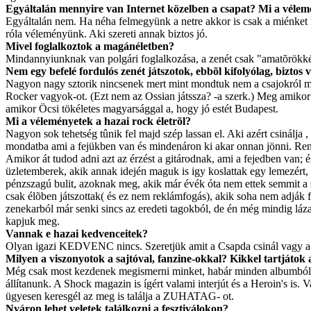
Egyáltalán mennyire van Internet közelben a csapat? Mi a vélem
Egyáltalán nem. Ha néha felmegyünk a netre akkor is csak a miénket n
róla véleményünk. Aki szereti annak biztos jó.
Mivel foglalkoztok a magánéletben?
Mindannyiunknak van polgári foglalkozása, a zenét csak "amatõrökké
Nem egy befelé fordulós zenét játszotok, ebbõl kifolyólag, biztos
Nagyon nagy sztorik nincsenek mert mint mondtuk nem a csajokról meg 
Rocker vagyok-ot. (Ezt nem az Ossian játssza? -a szerk.) Meg ami
amikor Öcsi tökéletes magyarsággal a, hogy jó estét Budapest.
Mi a véleményetek a hazai rock életrõl?
Nagyon sok tehetség tûnik fel majd szép lassan el. Aki azért csinálja
mondatba ami a fejükben van és mindenáron ki akar onnan jönni. Reng
Amikor át tudod adni azt az érzést a gitárodnak, ami a fejedben van; é
üzletemberek, akik annak idején maguk is igy koslattak egy lemezért
pénzszagú bulit, azoknak meg, akik már évék óta nem ettek semmit a 
csak élõben játszottak( és ez nem reklámfogás), akik soha nem adják f
zenekarból már senki sincs az eredeti tagokból, de én még mindig lá
kapjuk meg.
Vannak e hazai kedvenceitek?
Olyan igazi KEDVENC nincs. Szeretjük amit a Csapda csinál vagy 
Milyen a viszonyotok a sajtóval, fanzine-okkal? Kikkel tartjátok 
Még csak most kezdenek megismerni minket, habár minden albumból ka
állítanunk. A Shock magazin is ígért valami interjút és a Heroin's is
ügyesen keresgél az meg is találja a ZUHATAG- ot.
Nyáron lehet veletek találkozni a fesztiválokon?