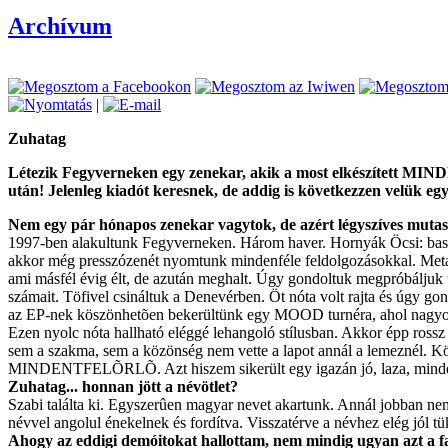
Archívum
|
Zuhatag
Létezik Fegyverneken egy zenekar, akik a most elkészített MI
után! Jelenleg kiadót keresnek, de addig is következzen velük egy
Nem egy pár hónapos zenekar vagytok, de azért légyszíves mutas
1997-ben alakultunk Fegyverneken. Három haver. Hornyák Öcsi: basszusg
akkor még presszózenét nyomtunk mindenféle feldolgozásokkal. Metall
ami másfél évig élt, de azután meghalt. Úgy gondoltuk megpróbáljuk ú
számait. Töfivel csináltuk a Denevérben. Öt nóta volt rajta és úgy gon
az EP-nek köszönhetõen bekerültünk egy MOOD turnéra, ahol nagyon 
Ezen nyolc nóta hallható eléggé lehangoló stílusban. Akkor épp rossz
sem a szakma, sem a közönség nem vette a lapot annál a lemeznél. Köz
MINDENTFELÕRLÕ. Azt hiszem sikerült egy igazán jó, laza, mindenki
Zuhatag... honnan jött a névötlet?
Szabi találta ki. Egyszerûen magyar nevet akartunk. Annál jobban n
névvel angolul énekelnek és fordítva. Visszatérve a névhez elég jól 
Ahogy az eddigi demóitokat hallottam, nem mindig ugyan azt a fajt