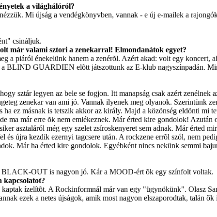
ényetek a világhálóról?
ézzük. Mi újság a vendégkönyvben, vannak - e új e-mailek a rajongóktó
nt" csináljuk.
 volt már valami sztori a zenekarral! Elmondanátok egyet?
a piáról énekelünk hanem a zenérõl. Azért akad: volt egy koncert, ahol
kor a BLIND GUARDIEN elõtt játszottunk az E-klub nagyszínpadán. Mi
 , hogy sztár legyen az bele se fogjon. Itt manapság csak azért zenéln
eteg zenekar van ami jó. Vannak ilyenek meg olyanok. Szerintünk zenél
s ha ez másnak is tetszik akkor az király. Majd a közönség eldönti mi t
, de ma már erre õk nem emlékeznek. Már érted kire gondolok! Azután o
siker asztaláról még egy szelet zsíroskenyeret sem adnak. Már érted mi
el és újra kezdik ezernyi tagcsere után. A rockzene errõl szól, nem ped
zadok. Már ha érted kire gondolok. Egyébként nincs nekünk semmi bajun
a BLACK-OUT is nagyon jó. Kár a MOOD-ért õk egy színfolt voltak.
a kapcsolatot?
ptak ízelítõt. A Rockinformnál már van egy "ügynökünk". Olasz Sanyin
. Vannak ezek a netes újságok, amik most nagyon elszaporodtak, talán õk