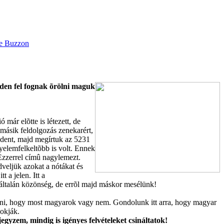
den fel fognak õrölni maguk
már elõtte is létezett, de
másik feldolgozás zenekarért,
ndent, majd megírtuk az 5231
gyelemfelkeltõbb is volt. Ennek
zzerrel címû nagylemezt.
veljük azokat a nótákat és
a jelen. Itt a
ltalán közönség, de errõl majd máskor mesélünk!
teni, hogy most magyarok vagy nem. Gondolunk itt arra, hogy magyar
zokják.
egyzem, mindig is igényes felvételeket csináltatok!