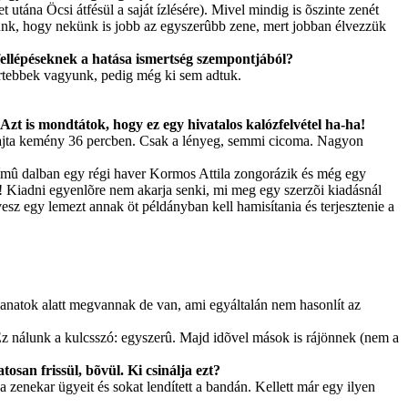
utána Öcsi átfésül a saját ízlésére). Mivel mindig is õszinte zenét
öttünk, hogy nekünk is jobb az egyszerûbb zene, mert jobban élvezzük
fellépéseknek a hatása ismertség szempontjából?
ertebbek vagyunk, pedig még ki sem adtuk.
 Azt is mondtátok, hogy ez egy hivatalos kalózfelvétel ha-ha!
jta kemény 36 percben. Csak a lényeg, semmi cicoma. Nagyon
mû dalban egy régi haver Kormos Attila zongorázik és még egy
ok! Kiadni egyenlõre nem akarja senki, mi meg egy szerzõi kiadásnál
vesz egy lemezt annak öt példányban kell hamisítania és terjesztenie a
anatok alatt megvannak de van, ami egyáltalán nem hasonlít az
 Ez nálunk a kulcsszó: egyszerû. Majd idõvel mások is rájönnek (nem a
san frissül, bõvül. Ki csinálja ezt?
 zenekar ügyeit és sokat lendített a bandán. Kellett már egy ilyen