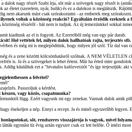
 dalok nagy részét Szabi írja, sõt már a szövegek nagy részét is (amiket 
ük az életet (szerelem, nyár, bulik) és ez a dalokon is meglátszik. Ráj
edig nem akarunk mást csak szórakoztatni - az emberek meg szórakozni.
Milyenek voltak a közönség reakció? Egyáltalán érzõdik ezeknek a 
 közönség részérõl - hát nem is tudjuk. Az új lemezünkkel sokkal ism
it kiadtunk az el is fogyott. Az Ezerrelbõl még van egy pár darab.
it! Hol vettétek fel, milyen dalok hallhatóak rajta, terjesztés stb.
en és még mi is meglepõdtünk, hogy milyen jól szól. Tíz dal van ra
zönség és a zene közötti kölcsönhatásról szólnak. A NEM VÉLETLEN cí
refrén is. Ja és a szövegeket is lehet érteni. Már ha érted mire gondol
ddig kitaláltuk ezt a "hivatalos kalózverziót "és így terjesztjük: aki 
jelenthessen a felvétel?
emél"
ajelzés. Passzoljuk a kérdést.
at készen, vagy közös, csapatmunka?
hármunktól függ. Ezért vagyunk mi egy zenekar. Vannak dalok amik pill
n hagy énekeljen a nép. Ennyi a recept. Ja és minél egyszerûbb legyen.
lapotokat, sõt, rendszeres visszajárója is vagyok, mivel folyamato
ták egymást tíz évig aztán egyszer csak ez lett belõle. Õ intézi most a