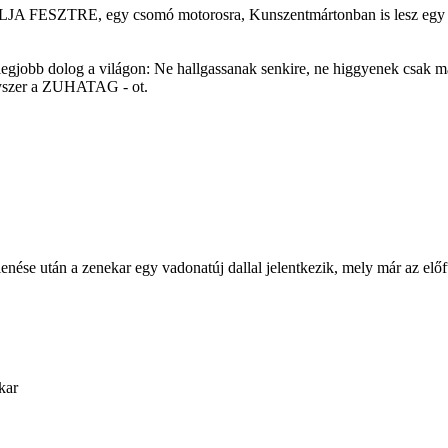
 FESZTRE, egy csomó motorosra, Kunszentmártonban is lesz egy fesz
 legjobb dolog a világon: Ne hallgassanak senkire, ne higgyenek csak m
gyszer a ZUHATAG - ot.
e után a zenekar egy vadonatúj dallal jelentkezik, mely már az előfut
kar