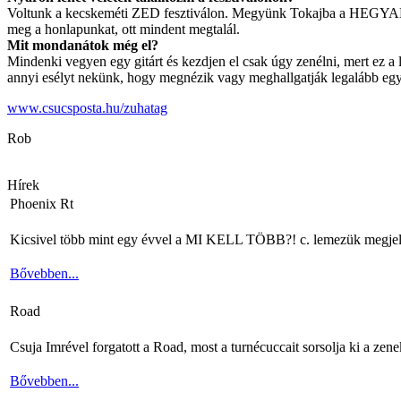
Voltunk a kecskeméti ZED fesztiválon. Megyünk Tokajba a HEGYALJA
meg a honlapunkat, ott mindent megtalál.
Mit mondanátok még el?
Mindenki vegyen egy gitárt és kezdjen el csak úgy zenélni, mert ez a
annyi esélyt nekünk, hogy megnézik vagy meghallgatják legalább e
www.csucsposta.hu/zuhatag
Rob
Hírek
Phoenix Rt
Kicsivel több mint egy évvel a MI KELL TÖBB?! c. lemezük megjelenés
Bővebben...
Road
Csuja Imrével forgatott a Road, most a turnécuccait sorsolja ki a zene
Bővebben...