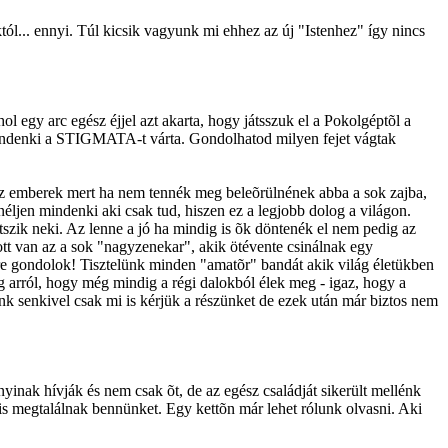
l... ennyi. Túl kicsik vagyunk mi ehhez az új "Istenhez" így nincs
 egy arc egész éjjel azt akarta, hogy játsszuk el a Pokolgéptõl a
ndenki a STIGMATA-t várta. Gondolhatod milyen fejet vágtak
ek az emberek mert ha nem tennék meg beleõrülnének abba a sok zajba,
jen mindenki aki csak tud, hiszen ez a legjobb dolog a világon.
etszik neki. Az lenne a jó ha mindig is õk döntenék el nem pedig az
tt van az a sok "nagyzenekar", akik ötévente csinálnak egy
re gondolok! Tisztelünk minden "amatõr" bandát akik világ életükben
ig arról, hogy még mindig a régi dalokból élek meg - igaz, hogy a
k senkivel csak mi is kérjük a részünket de ezek után már biztos nem
ak hívják és nem csak õt, de az egész családját sikerült mellénk
 is megtalálnak bennünket. Egy kettõn már lehet rólunk olvasni. Aki