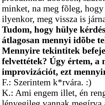
minket, na meg fõleg, hogy
ilyenkor, meg vissza is jár
Tudom, hogy hülye kérdés
átlagosan mennyi idõbe tel
Mennyire tekintitek befej
felvettétek? Úgy értem, 
improvizációt, ezt mennyi
F.: Szerintem k*rvára. :)
K.: Ami engem illet, én ren
lényegileg vannak megírva 