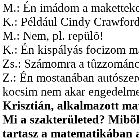
M.: Én imádom a maketteket
K.: Például Cindy Crawford
M.: Nem, pl. repülõ!
K.: Én kispályás focizom m
Zs.: Számomra a tûzzománc 
Z.: Én mostanában autószer
kocsim nem akar engedelme
Krisztián, alkalmazott ma
Mi a szakterületed? Mibõl
tartasz a matematikában 