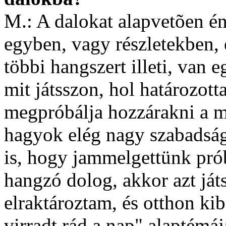
M.: A dalokat alapvetõen é
egyben, vagy részletekben, 
többi hangszert illeti, van 
mit játsszon, hol határozot
megpróbálja hozzárakni a ma
hagyok elég nagy szabadság
is, hogy jammelgettünk prób
hangzó dolog, akkor azt játs
elraktároztam, és otthon ki
virradt rád a nap" alaptémá