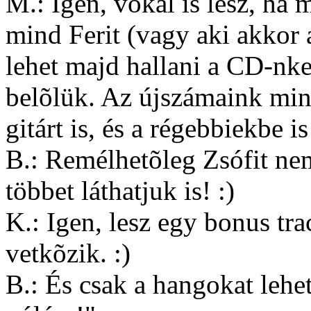
M.: Igen, vokál is lesz, ha
mind Ferit (vagy aki akkor a
lehet majd hallani a CD-nk
belõlük. Az újszámaink min
gitárt is, és a régebbiekbe i
B.: Remélhetõleg Zsófit nem
többet láthatjuk is! :)
K.: Igen, lesz egy bonus trac
vetkõzik. :)
B.: És csak a hangokat lehe