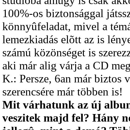
stúdióba amúgy is csak akk
100%-os biztonsággal játss
könnyûfeladat, mivel a témá
lemezkiadás elõtt az is lén
számú közönséget is szerez
aki már alig várja a CD meg
K.: Persze, 6an már biztos 
szerencsére már többen is!
Mit várhatunk az új albu
veszitek majd fel? Hány n