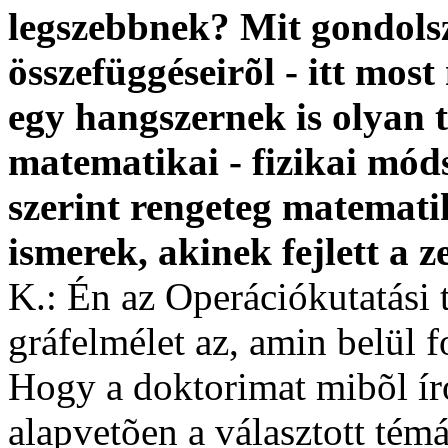
legszebbnek? Mit gondols
összefüggéseirõl - itt mos
egy hangszernek is olyan 
matematikai - fizikai mód
szerint rengeteg matemati
ismerek, akinek fejlett a ze
K.: Én az Operációkutatási
gráfelmélet az, amin belül 
Hogy a doktorimat mibõl í
alapvetõen a választott tém