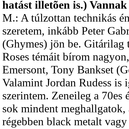
hatást illetõen is.) Vanna
M.: A túlzottan technikás é
szeretem, inkább Peter Gabr
(Ghymes) jön be. Gitárilag
Roses témáit bírom nagyon,
Emersont, Tony Bankset (Ge
Valamint Jordan Rudess is i
szerintem. Zeneileg a 70es 
sok mindent meghallgatok, 
régebben black metalt vagy 