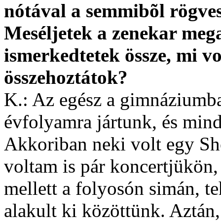
nótával a semmibõl rögves
Meséljetek a zenekar mega
ismerkedtetek össze, mi vo
összehoztátok?
K.: Az egész a gimnáziumba
évfolyamra jártunk, és min
Akkoriban neki volt egy Sh
voltam is pár koncertjükön
mellett a folyosón simán, 
alakult ki közöttünk. Aztán