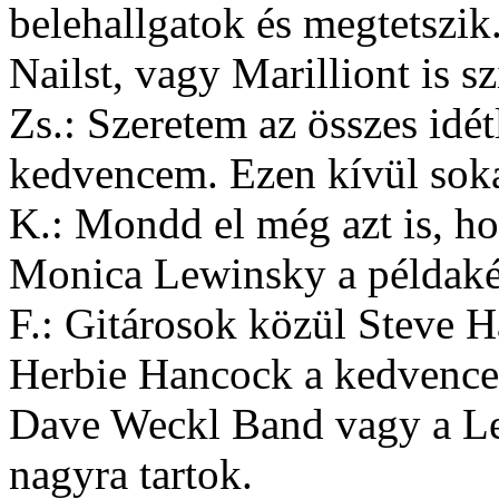
belehallgatok és megtetszik.
Nailst, vagy Marilliont is s
Zs.: Szeretem az összes idét
kedvencem. Ezen kívül soka
K.: Mondd el még azt is, h
Monica Lewinsky a példaké
F.: Gitárosok közül Steve H
Herbie Hancock a kedvencei
Dave Weckl Band vagy a Le
nagyra tartok.