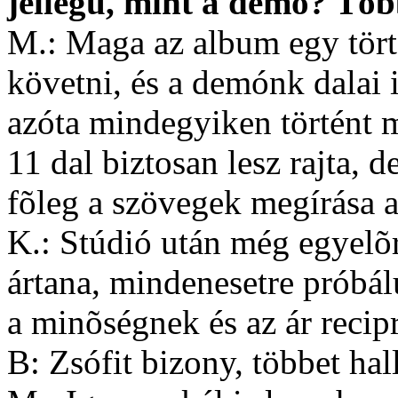
jellegû, mint a demó? Töb
M.: Maga az album egy tört
követni, és a demónk dalai i
azóta mindegyiken történt 
11 dal biztosan lesz rajta, d
fõleg a szövegek megírása a
K.: Stúdió után még egyelõ
ártana, mindenesetre próbál
a minõségnek és az ár recip
B: Zsófit bizony, többet hal