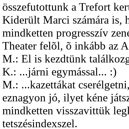
összefutottunk a Trefort ker
Kiderült Marci számára is,
mindketten progresszív zené
Theater felõl, õ inkább az 
M.: El is kezdtünk találkozg
K.: ...járni egymással... :)
M.: ...kazettákat cserélgetn
eznagyon jó, ilyet kéne játsz
mindketten visszavittük leg
tetszésindexszel.