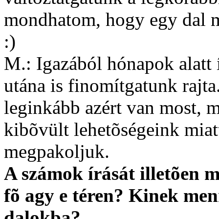
mondhatom, hogy egy dal m
:)
M.: Igazából hónapok alatt
utána is finomítgatunk rajt
leginkább azért van most, m
kibõvült lehetõségeink miatt
megpakoljuk.
A számok írását illetõen 
fõ agy e téren? Kinek men
dalokba?