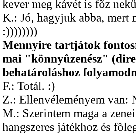
kever meg kávét is fõz nek
K.: Jó, hagyjuk abba, mert 
:))))))))
Mennyire tartjátok fontosn
mai "könnyûzenész" (dire
behatároláshoz folyamodn
F.: Totál. :)
Z.: Ellenvéleményem van: N
M.: Szerintem maga a zenei
hangszeres játékhoz és fõle