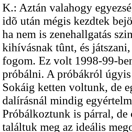
K.: Aztán valahogy egyezség
idõ után mégis kezdtek bej
ha nem is zenehallgatás szin
kihívásnak tûnt, és játszan
fogom. Ez volt 1998-99-ben,
próbálni. A próbákról úgyis
Sokáig ketten voltunk, de eg
dalírásnál mindig egyértelm
Próbálkoztunk is párral, d
találtuk meg az ideális mego