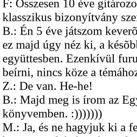
F: Összesen 10 éve gitározo
klasszikus bizonyítvány szer
B.: Én 5 éve játszom kever
ez majd úgy néz ki, a késõb
együttesben. Ezenkívül furu
beírni, nincs köze a témához
Z.: De van. He-he!
B.: Majd meg is írom az Egy
könyvemben. :)))))))
M.: Ja, és ne hagyjuk ki a f