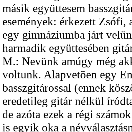
másik együttesem basszgitár
események: érkezett Zsófi, 
egy gimnáziumba járt velünk
harmadik együttesében gitár
M.: Nevünk amúgy még akkor
voltunk. Alapvetõen egy Eme
basszgitárossal (ennek kösz
eredetileg gitár nélkül íród
de azóta ezek a régi számok 
is egyik oka a névválasztás