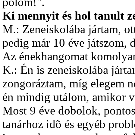
pólóm!".
Ki mennyit és hol tanult z
M.: Zeneiskolába jártam, ot
pedig már 10 éve játszom, 
Az énekhangomat komolyan 
K.: Én is zeneiskolába járta
zongoráztam, míg elegem ne
én mindig utálom, amikor v
Most 9 éve dobolok, pontos
tanárhoz idõ és egyéb prob