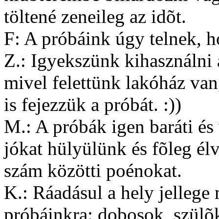
töltené zeneileg az idõt.
F: A próbáink úgy telnek, h
Z.: Igyekszünk kihasználni a
mivel felettünk lakóház va
is fejezzük a próbát. :))
M.: A próbák igen baráti és
jókat hülyülünk és fõleg él
szám közötti poénokat.
K.: Ráadásul a hely jellege
próbáinkra: dobosok, szülõk,