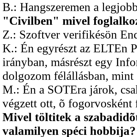
B.: Hangszeremen a legjobb
"Civilben" mivel foglalko
Z.: Szoftver verifikésön End
K.: Én egyrészt az ELTEn 
irányban, másrészt egy Info
dolgozom félállásban, mint 
M.: Én a SOTEra járok, csa
végzett ott, õ fogorvosként 
Mivel töltitek a szabadid
valamilyen spéci hobbija?