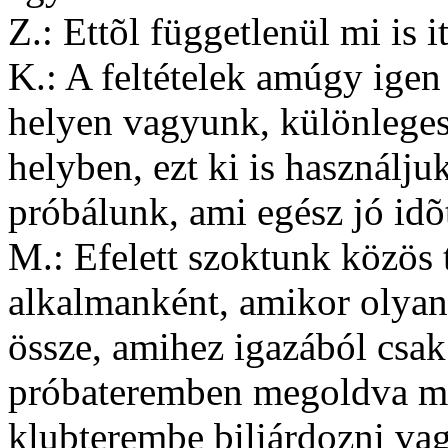
Z.: Ettõl függetlenül mi is i
K.: A feltételek amúgy igen
helyen vagyunk, különlege
helyben, ezt ki is használju
próbálunk, ami egész jó idõ
M.: Efelett szoktunk közös t
alkalmanként, amikor olya
össze, amihez igazából csak
próbateremben megoldva m
klubterembe biliárdozni vag