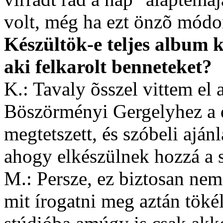
volt, még ha ezt önzõ módon
Készültök-e teljes album 
aki felkarolt benneteket?
K.: Tavaly õsszel vittem el 
Böszörményi Gergelyhez a 
megtetszett, és szóbeli ajánl
ahogy elkészülnek hozzá a 
M.: Persze, ez biztosan nem
mit írogatni meg aztán töké