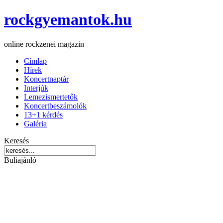
rockgyemantok.hu
online rockzenei magazin
Címlap
Hírek
Koncertnaptár
Interjúk
Lemezismertetők
Koncertbeszámolók
13+1 kérdés
Galéria
Keresés
Buliajánló