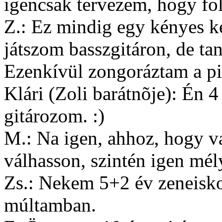
igencsak tervezem, hogy fo
Z.: Ez mindig egy kényes k
játszom basszgitáron, de ta
Ezenkívül zongoráztam a pi
Klári (Zoli barátnõje): Én 4
gitározom. :)
M.: Na igen, ahhoz, hogy va
válhasson, szintén igen mély
Zs.: Nekem 5+2 év zeneisko
múltamban.