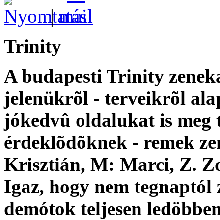
|
Trinity
A budapesti Trinity zeneka
jelenükrõl - terveikrõl al
jókedvû oldalukat is meg 
érdeklõdõknek - remek zen
Krisztián, M: Marci, Z. Zo
Igaz, hogy nem tegnaptól 
demótok teljesen ledöbben