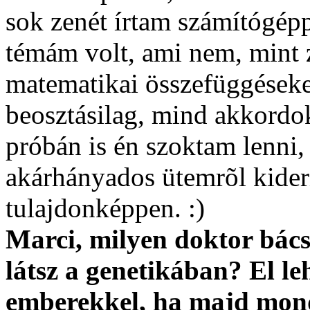
sok zenét írtam számítógépp
témám volt, ami nem, mint z
matematikai összefüggések
beosztásilag, mind akkordok 
próbán is én szoktam lenni,
akárhányados ütemrõl kiderí
tulajdonképpen. :)
Marci, milyen doktor bácsi
látsz a genetikában? El le
emberekkel, ha majd mon