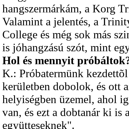
hangszermárkám, a Korg Trini
Valamint a jelentés, a Trinit
College és még sok más szi
is jóhangzású szót, mint egy
Hol és mennyit próbáltok
K.: Próbatermünk kezdettõl
kerületben dobolok, és ott 
helyiségben üzemel, ahol ig
van, és ezt a dobtanár ki is
együtteseknek".