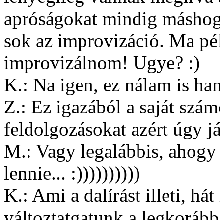
apróságokat mindig máshogy
sok az improvizáció. Ma pél
improvizálnom! Ugye? :)
K.: Na igen, ez nálam is ha
Z.: Ez igazából a saját szá
feldolgozásokat azért úgy já
M.: Vagy legalábbis, ahogy m
lennie... :))))))))))
K.: Ami a dalírást illeti, h
változtatgatunk a legkorább