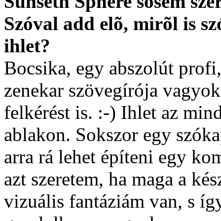
Sunseth Sphere sosem sze
Szóval add elõ, mirõl is 
ihlet?
Bocsika, egy abszolút profi,
zenekar szövegírója vagyok
felkérést is. :-) Ihlet az m
ablakon. Sokszor egy szóka
arra rá lehet építeni egy ko
azt szeretem, ha maga a ké
vizuális fantáziám van, s í