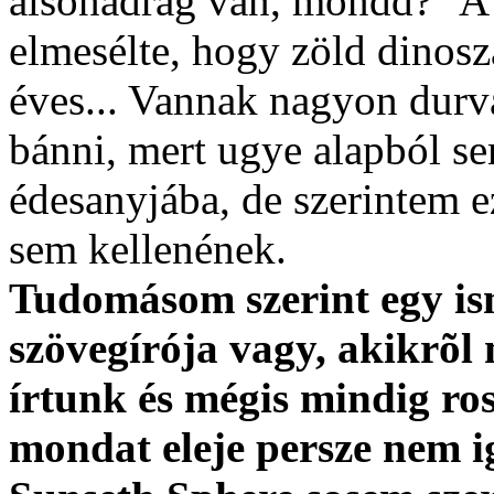
alsónadrág van, mondd?" A k
elmesélte, hogy zöld dinosz
éves... Vannak nagyon durva
bánni, mert ugye alapból se
édesanyjába, de szerintem 
sem kellenének.
Tudomásom szerint egy is
szövegírója vagy, akikrõl
írtunk és mégis mindig ros
mondat eleje persze nem i