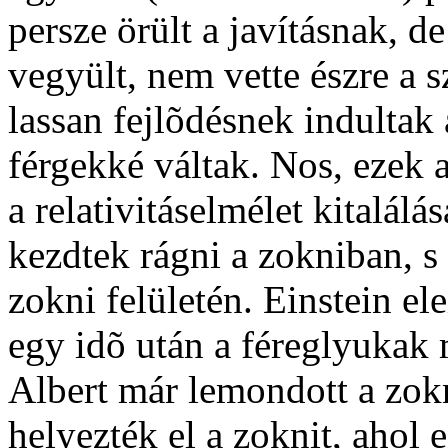
persze örült a javításnak, 
vegyült, nem vette észre a 
lassan fejlõdésnek indultak 
férgekké váltak. Nos, ezek 
a relativitáselmélet kitalálá
kezdtek rágni a zokniban, s h
zokni felületén. Einstein el
egy idõ után a féreglyukak 
Albert már lemondott a zo
helyezték el a zoknit, aho