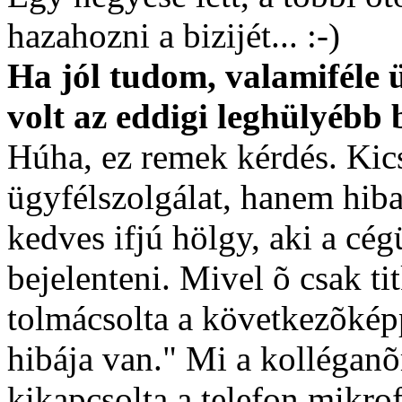
hazahozni a bizijét... :-)
Ha jól tudom, valamiféle 
volt az eddigi leghülyébb 
Húha, ez remek kérdés. Kics
ügyfélszolgálat, hanem hib
kedves ifjú hölgy, aki a cé
bejelenteni. Mivel õ csak ti
tolmácsolta a következõkép
hibája van." Mi a kollégan
kikapcsolta a telefon mikro