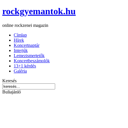
rockgyemantok.hu
online rockzenei magazin
Címlap
Hírek
Koncertnaptár
Interjúk
Lemezismertetők
Koncertbeszámolók
13+1 kérdés
Galéria
Keresés
Buliajánló