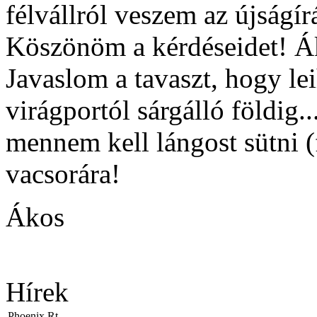
félvállról veszem az újságírá
Köszönöm a kérdéseidet! Á
Javaslom a tavaszt, hogy le
virágportól sárgálló földig.
mennem kell lángost sütni (
vacsorára!
Ákos
Hírek
Phoenix Rt