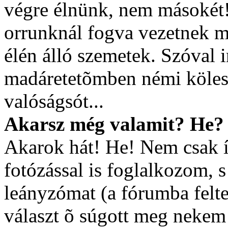
végre élnünk, nem másokét!
orrunknál fogva vezetnek mi
élén álló szemetek. Szóval
madáretetõmben némi kölesé
valóságsót...
Akarsz még valamit? He?
Akarok hát! He! Nem csak 
fotózással is foglalkozom, 
leányzómat (a fórumba felte
választ õ súgott meg nekem!