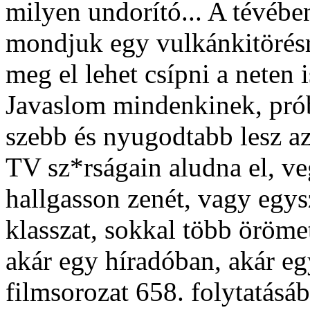
milyen undorító... A tévébe
mondjuk egy vulkánkitörésrõ
meg el lehet csípni a neten i
Javaslom mindenkinek, prób
szebb és nyugodtabb lesz az
TV sz*rságain aludna el, v
hallgasson zenét, vagy egys
klasszat, sokkal több öröme
akár egy híradóban, akár e
filmsorozat 658. folytatásáb