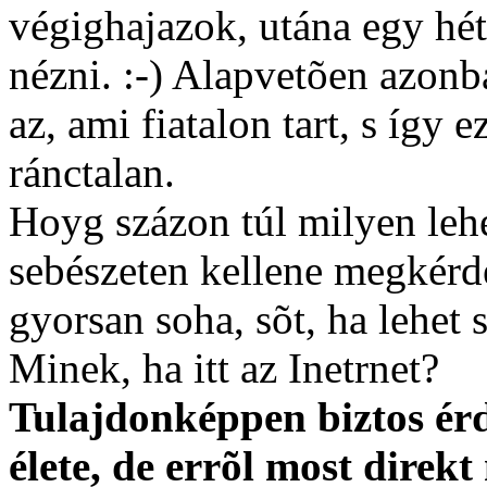
végighajazok, utána egy hét
nézni. :-) Alapvetõen azonb
az, ami fiatalon tart, s így
ránctalan.
Hoyg százon túl milyen lehet
sebészeten kellene megkér
gyorsan soha, sõt, ha lehe
Minek, ha itt az Inetrnet?
Tulajdonképpen biztos érd
élete, de errõl most dire