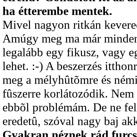
ha étterembe mentek.
Mivel nagyon ritkán kevere
Amúgy meg ma már minden v
legalább egy fikusz, vagy e
lehet. :-) A beszerzés itthon
meg a mélyhûtõmre és némi 
fûszerre korlátozódik. Nem
ebbõl problémám. De ne fel
eredetû, szóval nagy baj akk
Gyakran néznek rád furcs