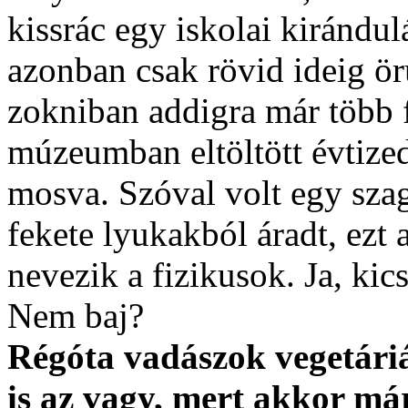
kissrác egy iskolai kirándul
azonban csak rövid ideig ör
zokniban addigra már több fe
múzeumban eltöltött évtizede
mosva. Szóval volt egy szag
fekete lyukakból áradt, ez
nevezik a fizikusok. Ja, kics
Nem baj?
Régóta vadászok vegetáriá
is az vagy, mert akkor már 