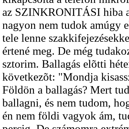
az SZINKRONITÁSI hiba akar
nagyon nem tudok amúgy eb
tele lenne szakkifejezésekk
értené meg. De még tudako
sztorim. Ballagás elõtti hét
következõt: "Mondja kisass
Földön a ballagás? Mert tu
ballagni, és nem tudom, ho
én nem földi vagyok ám, tud
percig. De számomra extrém