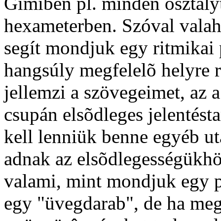
Gimiben pl. minden osztályt
hexameterben. Szóval valaho
segít mondjuk egy ritmikai
hangsúly megfelelõ helyre 
jellemzi a szövegeimet, az 
csupán elsõdleges jelentést
kell lenniük benne egyéb ut
adnak az elsõdlegességükhö
valami, mint mondjuk egy 
egy "üvegdarab", de ha megf