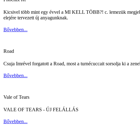
Kicsivel több mint egy évvel a MI KELL TÖBB?! c. lemezük megjelené
elejére tervezett új anyagunknak.
Bővebben...
Road
Csuja Imrével forgatott a Road, most a turnécuccait sorsolja ki a zene
Bővebben...
Vale of Tears
VALE OF TEARS - ÚJ FELÁLLÁS
Bővebben...