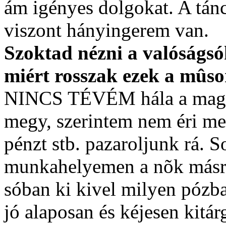
ám igényes dolgokat. A tán
viszont hányingerem van.
Szoktad nézni a valóságsó
miért rosszak ezek a mûs
NINCS TÉVÉM hála a magas
megy, szerintem nem éri me
pénzt stb. pazaroljunk rá. 
munkahelyemen a nõk másró
sóban ki kivel milyen pózb
jó alaposan és kéjesen kitá