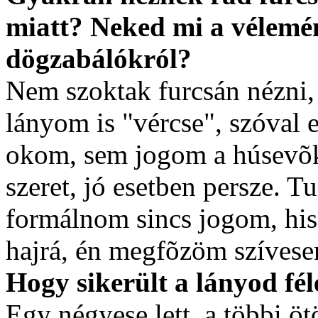
miatt? Neked mi a vélemé
dögzabálókról?
Nem szoktak furcsán nézni, 
lányom is "vércse", szóval 
okom, sem jogom a húsevõke
szeret, jó esetben persze. 
formálnom sincs jogom, hisz 
hajrá, én megfõzöm szívese
Hogy sikerült a lányod fé
Egy négyese lett, a többi 