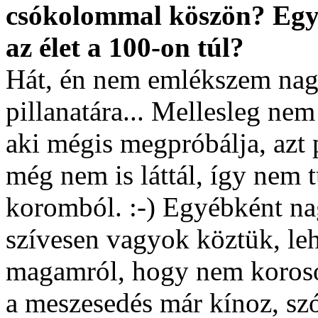
csókolommal köszön? Egyá
az élet a 100-on túl?
Hát, én nem emlékszem nag
pillanatára... Mellesleg n
aki mégis megpróbálja, az
még nem is láttál, így nem 
koromból. :-) Egyébként na
szívesen vagyok köztük, leh
magamról, hogy nem koros
a meszesedés már kínoz, szó