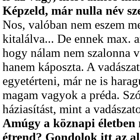
Képzeld, már nulla név sze
Nos, valóban nem eszem meg
kitalálva... De ennek max. a
hogy nálam nem szalonna v
hanem káposzta. A vadászat
egyetérteni, már ne is hara
magam vagyok a préda. Szó
háziasítást, mint a vadászato
Amúgy a köznapi életben n
étrend? Gondolok itt az a