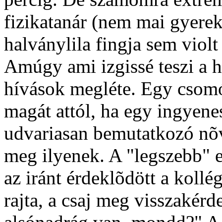
fizikatanár (nem mai gyerek
halványlila fingja sem violt 
Amúgy ami izgissé teszi a h
hívások megléte. Egy csom
magát attól, ha egy ingyene
udvariasan bemutatkozó nõ
meg ilyenek. A "legszebb" e
az iránt érdeklõdött a kol
rajta, a csaj meg visszakérd