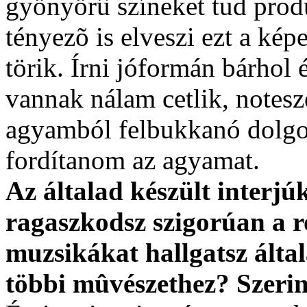
gyönyörû színeket tud prod
tényezõ is elveszi ezt a képe
törik. Írni jóformán bárhol
vannak nálam cetlik, notes
agyamból felbukkanó dolgok
fordítanom az agyamat.
Az általad készült interj
ragaszkodsz szigorúan a r
muzsikákat hallgatsz álta
többi mûvészethez? Szerint