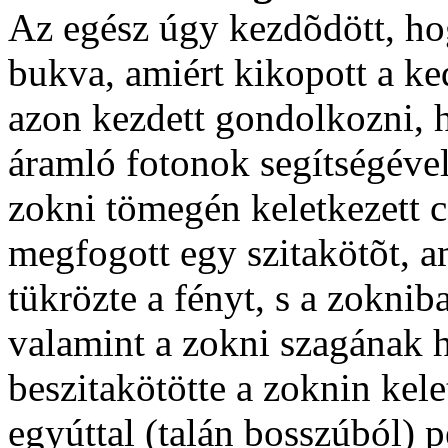
Az egész úgy kezdõdött, ho
bukva, amiért kikopott a ke
azon kezdett gondolkozni, 
áramló fotonok segítségével
zokni tömegén keletkezett c
megfogott egy szitakötõt, 
tükrözte a fényt, s a zokniba
valamint a zokni szagának h
beszitakötötte a zoknin kele
egyúttal (talán bosszúból) p