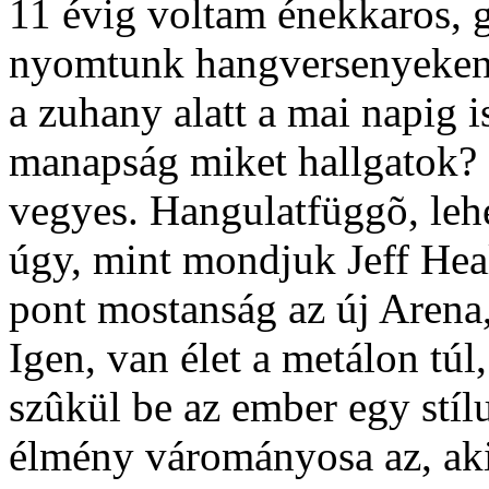
11 évig voltam énekkaros, g
nyomtunk hangversenyeken, 
a zuhany alatt a mai napig 
manapság miket hallgatok? 
vegyes. Hangulatfüggõ, leh
úgy, mint mondjuk Jeff Hea
pont mostanság az új Arena
Igen, van élet a metálon túl
szûkül be az ember egy stíl
élmény várományosa az, aki