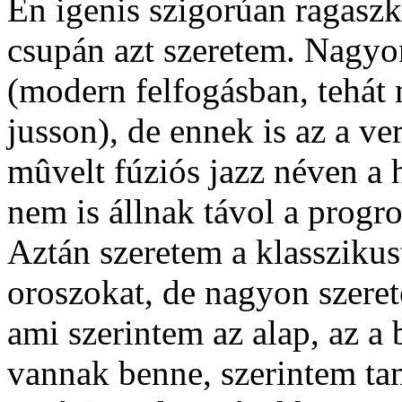
Én igenis szigorúan ragas
csupán azt szeretem. Nagyon
(modern felfogásban, tehát
jusson), de ennek is az a v
mûvelt fúziós jazz néven a 
nem is állnak távol a progroc
Aztán szeretem a klasszikus
oroszokat, de nagyon szere
ami szerintem az alap, az a
vannak benne, szerintem tan