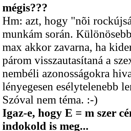
mégis???
Hm: azt, hogy "nõi rockújs
munkám során. Különösebbe
max akkor zavarna, ha kide
párom visszautasítaná a sz
nembéli azonosságokra hivat
lényegesen esélytelenebb le
Szóval nem téma. :-)
Igaz-e, hogy E = m szer cé
indokold is meg...