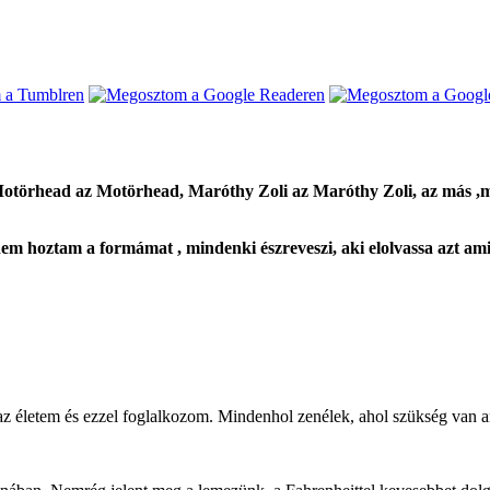
otörhead az Motörhead, Maróthy Zoli az Maróthy Zoli, az más ,mert
em hoztam a formámat , mindenki észreveszi, aki elolvassa azt ami j
z életem és ezzel foglalkozom. Mindenhol zenélek, ahol szükség van ar