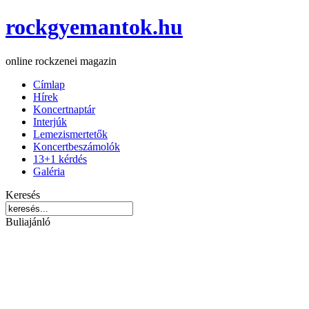
rockgyemantok.hu
online rockzenei magazin
Címlap
Hírek
Koncertnaptár
Interjúk
Lemezismertetők
Koncertbeszámolók
13+1 kérdés
Galéria
Keresés
Buliajánló