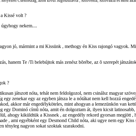
lyezett Csehország, azon kívül Jugoszulávia , Szolvénia, Szlovákia és most akar
a Kissé volt ?
, úgyhogy nekem....
nagyon jó, mármint a mi Kissünk , methogy én Kiss rajongó vagyok. Mi 
ás, hanem Te /Ti belebújtok más zenész bõrébe, az õ szerepét játszátok
gok ?
usan játszott nóta, tehát nem feldolgozol, nem csinálsz magyar szövege
míg egy zenekar egy az egyben játsza le a nótákat nem kell hozzá engedél
erakod, akkor már engedélyköteles, mint ahogyan a lemezünkön van kett
 egy Dominó címû nóta, amit én dolgoztam át, ilyen kicsit latinosabb,
ül, ahogy kiküldtük a Kissnek , az engedély rekord gyorsan megjött , h
 made , ami egyébként egy Desmond Child nóta, aki ugye nem egy Kiss sz
 ezen tényleg nagyon sokat szoktak szarakodni.