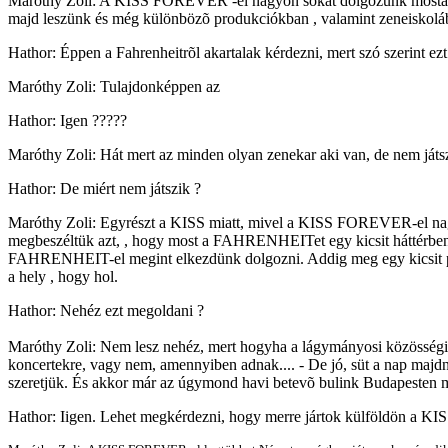
Maróthy Zoli: A KISS FOREVER -el nagyon sokat dolgozunk mostanába
majd leszünk és még különbözõ produkciókban , valamint zeneiskoláb
Hathor: Éppen a Fahrenheitrõl akartalak kérdezni, mert szó szerint e
Maróthy Zoli: Tulajdonképpen az
Hathor: Igen ?????
Maróthy Zoli: Hát mert az minden olyan zenekar aki van, de nem játs
Hathor: De miért nem játszik ?
Maróthy Zoli: Egyrészt a KISS miatt, mivel a KISS FOREVER-el nagyon
megbeszéltük azt, , hogy most a FAHRENHEITet egy kicsit háttérb
FAHRENHEIT-el megint elkezdünk dolgozni. Addig meg egy kicsit 
a hely , hogy hol.
Hathor: Nehéz ezt megoldani ?
Maróthy Zoli: Nem lesz nehéz, mert hogyha a lágymányosi közösségi h
koncertekre, vagy nem, amennyiben adnak.... - De jó, süt a nap majdn
szeretjük. És akkor már az úgymond havi betevõ bulink Budapesten m
Hathor: Iigen. Lehet megkérdezni, hogy merre jártok külföldön a 