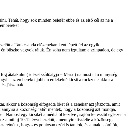
ni. Tehát, hogy sok minden belefér ebbe és az elsõ cél az ne a
 embereket
elõtt a Tankcsapda elõzenekaraként lépett fel az egyik
kor én büszke vagyok rájuk. Én soha nem izgultam a színpadon, de egy
g átalakulni ( idézet szûlõatyja = Marx ) na most itt a mnnyiség
ogyha az embereket jobban érdekelné kicsit a rockzene akkor a
és játszanak ...
r, akkor a közönség elfogadta õket és a zenekar azt játszotta, amit
lgok annyira a közönség "alá" mentek, hogy a közönség azt mondja,
ve . Namost egy kicsikét a médiától kezdve , sajtón keresztül egészen a
z a mûfaj 10-12 évvel ezelõtt, amennyire tisztelte a közönség a
zeretném , hogy - és pontosan ezért is tanítok, és annak is örülök,