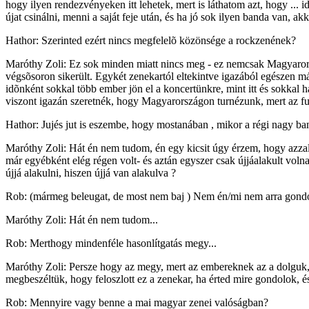
hogy ilyen rendezvényeken itt lehetek, mert is láthatom azt, hogy ...
újat csinálni, menni a saját feje után, és ha jó sok ilyen banda van, 
Hathor: Szerinted ezért nincs megfelelõ közönsége a rockzenének?
Maróthy Zoli: Ez sok minden miatt nincs meg - ez nemcsak Magyaror
végsõsoron sikerült. Egykét zenekartól eltekintve igazából egészen 
idõnként sokkal több ember jön el a koncertünkre, mint itt és sokkal
viszont igazán szeretnék, hogy Magyarországon turnézunk, mert az furc
Hathor: Jujés jut is eszembe, hogy mostanában , mikor a régi nagy ban
Maróthy Zoli: Hát én nem tudom, én egy kicsit úgy érzem, hogy azzal,
már egyébként elég régen volt- és aztán egyszer csak újjáalakult volna
újjá alakulni, hiszen újjá van alakulva ?
Rob: (mármeg beleugat, de most nem baj ) Nem én/mi nem arra gondolt
Maróthy Zoli: Hát én nem tudom...
Rob: Merthogy mindenféle hasonlítgatás megy...
Maróthy Zoli: Persze hogy az megy, mert az embereknek az a dolguk,
megbeszéltük, hogy feloszlott ez a zenekar, ha érted mire gondolok, é
Rob: Mennyire vagy benne a mai magyar zenei valóságban?