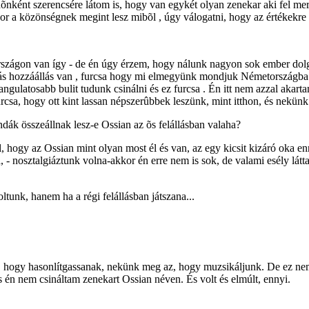
 idõnként szerencsére látom is, hogy van egykét olyan zenekar aki fel m
akkor a közönségnek megint lesz mibõl , úgy válogatni, hogy az értékekre
szágon van így - de én úgy érzem, hogy nálunk nagyon sok ember dolg
más hozzáállás van , furcsa hogy mi elmegyünk mondjuk Németországba t
 hangulatosabb bulit tudunk csinálni és ez furcsa . Én itt nem azzal a
sa, hogy ott kint lassan népszerûbbek leszünk, mint itthon, és nekünk 
dák összeállnak lesz-e Ossian az õs felállásban valaha?
 hogy az Ossian mint olyan most él és van, az egy kicsit kizáró oka en
, - nosztalgiáztunk volna-akkor én erre nem is sok, de valami esély lát
unk, hanem ha a régi felállásban játszana...
 hogy hasonlítgassanak, nekünk meg az, hogy muzsikáljunk. De ez nem 
s én nem csináltam zenekart Ossian néven. És volt és elmúlt, ennyi.