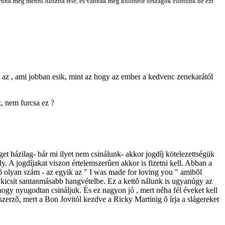
unk még menni Auszria felé, és vannak még különéle országok elõttünk de ezt
az , ami jobban esik, mint az hogy az ember a kedvenc zenekarától
, nem furcsa ez ?
t házilag- bár mi ilyet nem csinálunk- akkor jogdíj kötelezettségük
y. A jogdíjakat viszon értelemszerûen akkor is fizetni kell. Abban a
õ olyan szám - az egyik az " I was made for loving you " amibõl
 kicsit santanmásabb hangvételbe. Ez a kettõ nálunk is ugyanúgy az
ogy nyugodtan csináljuk. És ez nagyon jó , mert néha fél éveket kell
erzõ, mert a Bon Jovitól kezdve a Ricky Martinig õ írja a slágereket