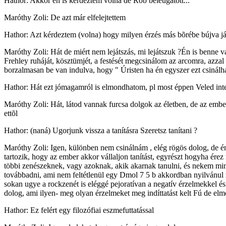
Hathor: Akkor én is kérdeztem volna de Rob beleugatott...
Maróthy Zoli: De azt már elfelejtettem
Hathor: Azt kérdeztem (volna) hogy milyen érzés más bõrébe bújva ját
Maróthy Zoli: Hát de miért nem lejátszás, mi lejátszuk ?Én is benne 
Frehley ruháját, kösztümjét, a festését megcsinálom az arcomra, azzal 
borzalmasan be van indulva, hogy " Úristen ha én egyszer ezt csinálhatn
Hathor: Hát ezt jómagamról is elmondhatom, pl most éppen Veled inte
Maróthy Zoli: Hát, látod vannak furcsa dolgok az életben, de az embe
ettõl
Hathor: (naná) Ugorjunk vissza a tanításra Szeretsz tanítani ?
Maróthy Zoli: Igen, különben nem csinálnám , elég rögös dolog, de én 
tartozik, hogy az ember akkor vállaljon tanítást, egyrészt hogyha érez
többi zenészeknek, vagy azoknak, akik akarnak tanulni, és nekem mind
továbbadni, ami nem feltétlenül egy Dmol 7 5 b akkordban nyilvánul 
sokan ugye a rockzenét is eléggé pejoratívan a negatív érzelmekkel és
dolog, ami ilyen- meg olyan érzelmeket meg indíttatást kelt Fú de el
Hathor: Ez felért egy filozófiai eszmefuttatással