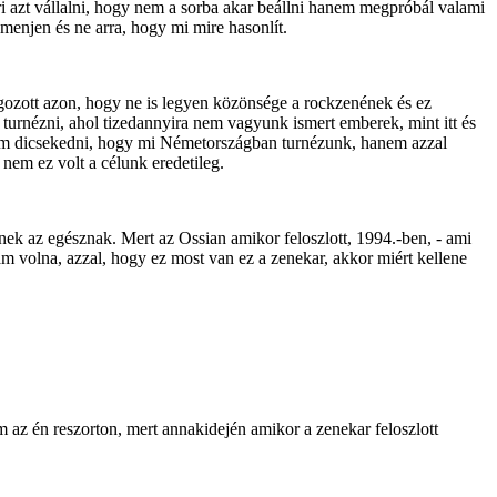
eri azt vállalni, hogy nem a sorba akar beállni hanem megpróbál valami
 menjen és ne arra, hogy mi mire hasonlít.
ozott azon, hogy ne is legyen közönsége a rockzenének és ez
urnézni, ahol tizedannyira nem vagyunk ismert emberek, mint itt és
kartam dicsekedni, hogy mi Németországban turnézunk, hanem azzal
nem ez volt a célunk eredetileg.
nek az egésznak. Mert az Ossian amikor feloszlott, 1994.-ben, - ami
tam volna, azzal, hogy ez most van ez a zenekar, akkor miért kellene
az én reszorton, mert annakidején amikor a zenekar feloszlott