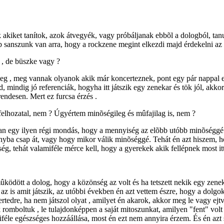
kiket tanítok, azok átvegyék, vagy próbáljanak ebbõl a dologból, tanul
 sanszunk van arra, hogy a rockzene megint elkezdi majd érdekelni az
 , de büszke vagy ?
eg , meg vannak olyanok akik már koncerteznek, pont egy pár nappal ez
, mindig jó referenciák, hogyha itt játszik egy zenekar és tök jól, ak
endesen. Mert ez furcsa érzés .
felhozatal, nem ? Úgyértem minõségileg és mûfajilag is, nem ?
n egy ilyen régi mondás, hogy a mennyiség az elõbb utóbb minõséggé fo
yba csap át, vagy hogy mikor válik minõséggé. Tehát én azt hiszem, h
, tehát valamiféle mérce kell, hogy a gyerekek akik fellépnek most itt 
ködött a dolog, hogy a közönség az volt és ha tetszett nekik egy zeneka
s az is amit játszik, az utóbbi években én azt vettem észre, hogy a do
rtedre, ha nem játszol olyat , amilyet én akarok, akkor meg le vagy ejt
omboltuk , le tulajdonképpen a saját mitoszunkat, amilyen "fent" volt e
féle egészséges hozzáállása, most én ezt nem annyira érzem. És én azt s