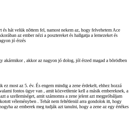
rt és hát velük nõttem fel, namost nekem az, hogy felvehetem Ace
ekkorában az ember nézi a posztereket és hallgatja a lemezeket és
nagyon jó érzés
agy akármikor , akkor az nagyon jó dolog, jól érzed magad a bõrödben
lik ez most az 5. év. És engem mindig a zene érdekelt, ehhez hozzá
y valami fontos ügye van , amit közvetítenie kell a másik embereknek, a
 azt a szellemiséget, amit számomra a zene jelent azt megpróbáljam
tott véleményben . Tehát nem feltétlenül arra gondolok itt, hogy
ó hogyha az emberek meg tudják azt tanulni, hogy a zene az egy értékes