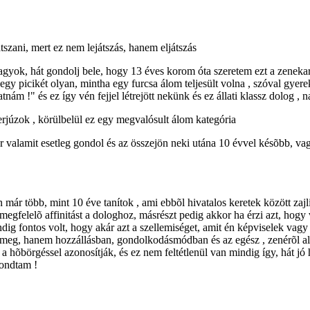
szani, mert ez nem lejátszás, hanem eljátszás
vagyok, hát gondolj bele, hogy 13 éves korom óta szeretem ezt a zeneka
egy picikét olyan, mintha egy furcsa álom teljesült volna , szóval gyer
ám !" és ez így vén fejjel létrejött nekünk és ez állati klassz dolog , 
rjúzok , körülbelül ez egy megvalósult álom kategória
r valamit esetleg gondol és az összejön neki utána 10 évvel késõbb, v
már több, mint 10 éve tanítok , ami ebbõl hivatalos keretek között zaj
 megfelelõ affinitást a dologhoz, másrészt pedig akkor ha érzi azt, hog
ig fontos volt, hogy akár azt a szellemiséget, amit én képviselek vagy
meg, hanem hozzállásban, gondolkodásmódban és az egész , zenérõl alko
 a hõbörgéssel azonosítják, és ez nem feltétlenül van mindig így, hát j
mondtam !