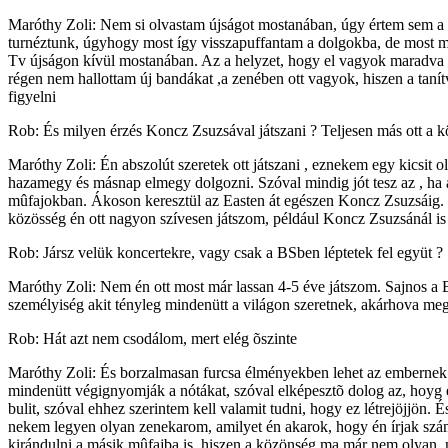
Maróthy Zoli: Nem si olvastam újságot mostanában, úgy értem sem a Me
turnéztunk, úgyhogy most így visszapuffantam a dolgokba, de most me
Tv újságon kívül mostanában. Az a helyzet, hogy el vagyok maradva mo
régen nem hallottam új bandákat ,a zenében ott vagyok, hiszen a taní
figyelni
Rob: És milyen érzés Koncz Zsuzsával játszani ? Teljesen más ott a k
Maróthy Zoli: Én abszolút szeretek ott játszani , eznekem egy kicsit o
hazamegy és másnap elmegy dolgozni. Szóval mindig jót tesz az , ha 
mûfajokban. Ákoson keresztül az Easten át egészen Koncz Zsuzsáig. 
közösség én ott nagyon szívesen játszom, például Koncz Zsuzsánál i
Rob: Jársz velük koncertekre, vagy csak a BSben léptetek fel együt ?
Maróthy Zoli: Nem én ott most már lassan 4-5 éve játszom. Sajnos a B
személyiség akit tényleg mindenütt a világon szeretnek, akárhova me
Rob: Hát azt nem csodálom, mert elég õszinte
Maróthy Zoli: És borzalmasan furcsa élményekben lehet az embernek 
mindenütt végignyomják a nótákat, szóval elképesztõ dolog az, hoyg 
bulit, szóval ehhez szerintem kell valamit tudni, hogy ez létrejöjjön
nekem legyen olyan zenekarom, amilyet én akarok, hogy én írjak szám
kirándulni a másik mûfajba is, hiszen a közönség ma már nem olyan, 