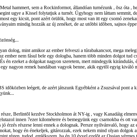
tal hammert, sem a Rockinformot, állandóan turnézunk , õsz óta , hetek
gint ugye a Kissel folytatjuk a turnét. Úgyhogy nem láttam semmit, de
st egy kicsit, pont azért örülök, hogy most van itt egy csomó zenekar,
tványaim mindig hozzák az új zenéket, de az utóbbi idõben, sajnos éppe
özönség...
lyan dolog, mint amikor az ember felveszi a túrabakancsot, mega melegít
az ember nem fásul bele egy dologba, hanem több minden dolgot tud cs
És én ezeket a dolgokat nagyon szeretem, mert mindegyik kirándulás, é
s egy nagyon remek bandában vagyok benne, akik egytõl egyig kiváló m
S idõközben leégett, de azért játszunk Egyébként a Zsuzsával pont a k
gyünk...
része, Berlintõl kezdve Stockholmon át NY-ig , vagy Kanadáig elmenv
elutazol innen 7ezer kilométerre és bemegyünk egy csarnokba és ott van
. És jó érzés részese lenni ennek a dolognak. Persze nyilvánvaló, hogy 
okat, hogy én énekeljek, gitározzak, ezek nekem mind olyan dolgok az
mint régen, tudod, emlékszem, ha én 10 évvel ezelõt az Ossian vérmes t