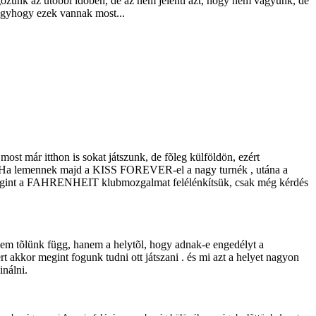
unk az utóbbi idõben, de az nem jelenti azt, hogy nem vagyunk, de
úgyhogy ezek vannak most...
t már itthon is sokat játszunk, de fõleg külföldön, ezért
 Ha lemennek majd a KISS FOREVER-el a nagy turnék , utána a
egint a FAHRENHEIT klubmozgalmat felélénkítsük, csak még kérdés
nem tõlünk függ, hanem a helytõl, hogy adnak-e engedélyt a
akkor megint fogunk tudni ott játszani . és mi azt a helyet nagyon
nálni.