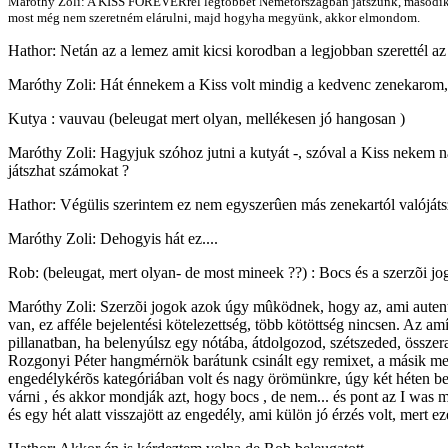
Maróthy Zoli: A KISS FOREVERrel legtöbbet Németországban játszunk, második he
most még nem szeretném elárulni, majd hogyha megyünk, akkor elmondom.
Hathor: Netán az a lemez amit kicsi korodban a legjobban szerettél az 
Maróthy Zoli: Hát énnekem a Kiss volt mindig a kedvenc zenekarom
Kutya : vauvau (beleugat mert olyan, mellékesen jó hangosan )
Maróthy Zoli: Hagyjuk szóhoz jutni a kutyát -, szóval a Kiss nekem 
játszhat számokat ?
Hathor: Végülis szerintem ez nem egyszerûen más zenekartól valójátsz
Maróthy Zoli: Dehogyis hát ez....
Rob: (beleugat, mert olyan- de most mineek ??) : Bocs és a szerzõi jo
Maróthy Zoli: Szerzõi jogok azok úgy mûködnek, hogy az, ami autentik
van, ez afféle bejelentési kötelezettség, több kötöttség nincsen. Az a
pillanatban, ha belenyúlsz egy nótába, átdolgozod, szétszeded, össz
Rozgonyi Péter hangmérnök barátunk csinált egy remixet, a másik meg
engedélykérõs kategóriában volt és nagy örömünkre, úgy két héten bel
várni , és akkor mondják azt, hogy bocs , de nem... és pont az I was
és egy hét alatt visszajött az engedély, ami külön jó érzés volt, mert