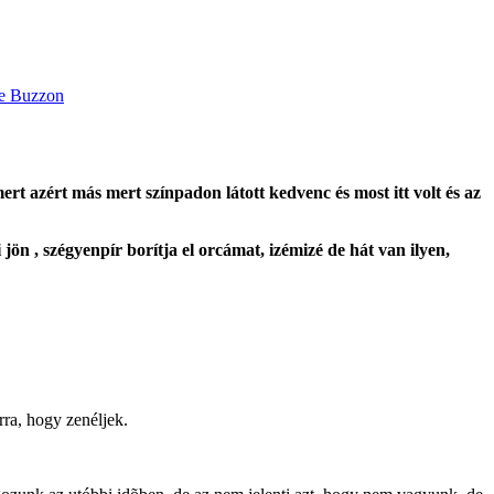
 azért más mert színpadon látott kedvenc és most itt volt és az
ön , szégyenpír borítja el orcámat, izémizé de hát van ilyen,
ra, hogy zenéljek.