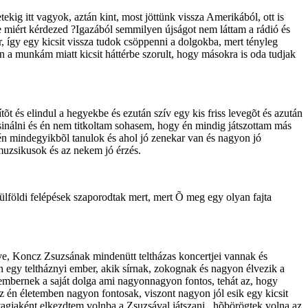
ig itt vagyok, aztán kint, most jöttünk vissza Amerikából, ott is
 miért kérdezed ?Igazából semmilyen újságot nem láttam a rádió és
 így egy kicsit vissza tudok csöppenni a dolgokba, mert tényleg
n a munkám miatt kicsit háttérbe szorult, hogy másokra is oda tudjak
õt és elindul a hegyekbe és ezután szív egy kis friss levegõt és azután
inálni és én nem titkoltam sohasem, hogy én mindig játszottam más
n mindegyikbõl tanulok és ahol jó zenekar van és nagyon jó
uzsikusok és az nekem jó érzés.
ülföldi felépések szaporodtak mert, mert Õ meg egy olyan fajta
e, Koncz Zsuzsának mindenütt teltházas koncertjei vannak és
 egy teltháznyi ember, akik sírnak, zokognak és nagyon élvezik a
az embernek a saját dolga ami nagyonnagyon fontos, tehát az, hogy
 én életemben nagyon fontosak, viszont nagyon jól esik egy kicsit
agjaként elkezdtem volnba a Zsuzsával játszani , hõbörögtek volna az