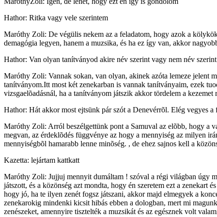
MaróthyZoli: Igen, de lehet, hogy ezt én így is gondolom
Hathor: Ritka vagy vele szerintem
Maróthy Zoli: De végülis nekem az a feladatom, hogy azok a kölykök a
demagógia legyen, hanem a muzsika, és ha ez így van, akkor nagyobb
Hathor: Van olyan tanítványod akire név szerint vagy nem név szerint
Maróthy Zoli: Vannak sokan, van olyan, akinek azóta lemeze jelent m
tanítványom.Itt most két zenekarban is vannak tanítványaim, ezek tuod
vizsgaelõadásnál, ha a tanítványom játszik akkor tördelem a kezemet r
Hathor: Hát akkor most ejtsünk pár szót a Denevérrõl. Elég vegyes a 
Maróthy Zoli: Arról beszélgettünk pont a Samuval az elõbb, hogy a va
megvan, az érdeklõdés függvénye az hogy a mennyiség az milyen irán
mennyiségbõl hamarabb lenne minõség. , de ehez sajnos kell a közönség
Kazetta: lejártam kattkatt
Maróthy Zoli: Jujjuj mennyit dumáltam ! szóval a régi világban úgy mû
játszott, és a közönség azt mondta, hogy én szeretem ezt a zenekart é
hogy jó, ha te ilyen zenét fogsz játszani, akkor majd elmegyek a konce
zenekarokig mindenki kicsit hibás ebben a dologban, mert mi magunk r
zenészeket, amennyire tisztelték a muzsikát és az egésznek volt valami