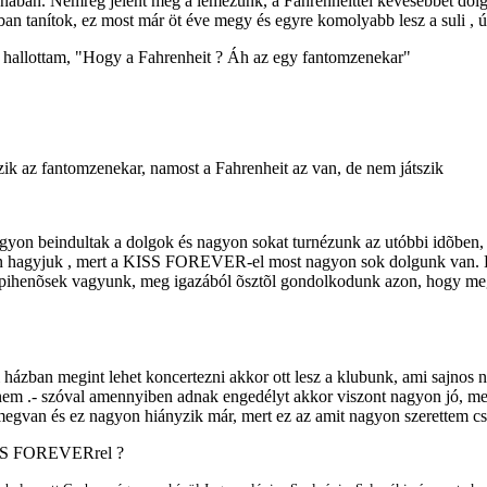
n. Nemrég jelent meg a lemezünk, a Fahrenheittel kevesebbet dolgoz
an tanítok, ez most már öt éve megy és egyre komolyabb lesz a suli , 
zt hallottam, "Hogy a Fahrenheit ? Áh az egy fantomzenekar"
zik az fantomzenekar, namost a Fahrenheit az van, de nem játszik
 beindultak a dolgok és nagyon sokat turnézunk az utóbbi idõben, mos
en hagyjuk , mert a KISS FOREVER-el most nagyon sok dolgunk van.
pihenõsek vagyunk, meg igazából õsztõl gondolkodunk azon, hogy m
ázban megint lehet koncertezni akkor ott lesz a klubunk, ami sajnos 
em .- szóval amennyiben adnak engedélyt akkor viszont nagyon jó, mert 
egvan és ez nagyon hiányzik már, mert ez az amit nagyon szerettem csi
KISS FOREVERrel ?