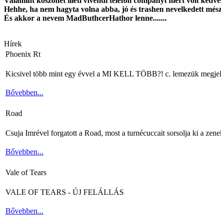
Valamint köszönet illeti vivendi telefon companyt mert volt kedves
Hehhe, ha nem hagyta volna abba, jó és trashen nevelkedett més
És akkor a nevem MadButhcerHathor lenne.......
Hírek
Phoenix Rt
Kicsivel több mint egy évvel a MI KELL TÖBB?! c. lemezük megjelenés
Bővebben...
Road
Csuja Imrével forgatott a Road, most a turnécuccait sorsolja ki a zene
Bővebben...
Vale of Tears
VALE OF TEARS - ÚJ FELÁLLÁS
Bővebben...