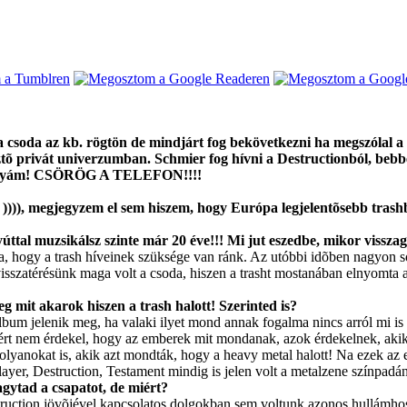
 csoda az kb. rögtön de mindjárt fog bekövetkezni ha megszólal a 
esztõ privát univerzumban. Schmier fog hívni a Destructionból, beb
Uramatyám! CSÖRÖG A TELEFON!!!!
))), megjegyzem el sem hiszem, hogy Európa legjelentõsebb trashb
úttal muzsikálsz szinte már 20 éve!!! Mi jut eszedbe, mikor visszag
tta, hogy a trash híveinek szüksége van ránk. Az utóbbi idõben nagyon so
isszatérésünk maga volt a csoda, hiszen a trasht mostanában elnyomta a 
mit akarok hiszen a trash halott! Szerinted is?
bum jelenik meg, ha valaki ilyet mond annak fogalma nincs arról mi is 
ért nem érdekel, hogy az emberek mit mondanak, azok érdekelnek, akik 
õt olyanokat is, akik azt mondták, hogy a heavy metal halott! Na ezek az
ayer, Destruction, Testament mindig is jelen volt a metalzene színpadán
hagytad a csapatot, de miért?
truction jövõjével kapcsolatos dolgokban sem voltunk azonos hullámhos