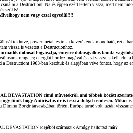
sinálni a Destructiont. Na és éppen ezért tértem vissza, mert nem tudok 
és szól is!
 Mivelhogy nem vagy ezzel egyedül!!!!
lusát tekintve, power metal, és trash keverékének mondható, ezt a há
am vissza is vezetett a Destructionhoz.
harmadik dobosát fogyasztja, ennyire dobosgyilkos banda vagytok?
hstílusunk rengeteg energiát hordoz magával és ezt vissza is kell adni 
d a Destructiont 1983-ban kezdtük és alapjában véve fontos, hogy az em
NAL DEVASTATION címû mûvetekrõl, ami többek között szerintem 
ûnik hogy Antirisztus úr is teszi a dolgát rendesen. Mikor is v
 a Dimmu Borgir társaságában történt Európa turné volt, aztán visszam
ERNAL DEVASTATION idejébõl származik Amúgy hallottad már?