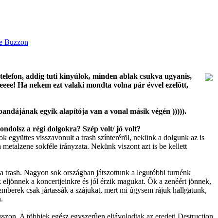
telefon, addig tuti kinyúlok, minden ablak csukva ugyanis,
beeee! Ha nekem ezt valaki mondta volna pár évvel ezelõtt,
andájának egyik alapítója van a vonal másik végén ))))).
ondolsz a régi dolgokra? Szép volt/ jó volt?
k együttes visszavonult a trash színterérõl, nekünk a dolgunk az is
metalzene sokféle irányzata. Nekünk viszont azt is be kellett
a trash. Nagyon sok országban játszottunk a legutóbbi turnénk
eljönnek a koncertjeinkre és jól érzik magukat. Õk a zenéért jönnek,
 emberek csak jártassák a szájukat, mert mi úgysem rájuk hallgatunk,
.
szon. A többiek egész egyszerûen eltávolodtak az eredeti Destruction