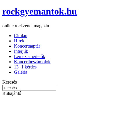
rockgyemantok.hu
online rockzenei magazin
Címlap
Hírek
Koncertnaptár
Interjúk
Lemezismertetők
Koncertbeszámolók
13+1 kérdés
Galéria
Keresés
Buliajánló