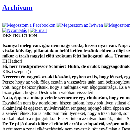
Archívum
|
DESTRUCTION
Iszonyat meleg van, igaz nem nagy csoda, hiszen nyár van. Naja a
viszlát külvilág, pillanatokon belül ketten leszünk ebben a dögl
mikor a trash nagyjai elõtt szoktam fejet hajtogatni, ak... 
Hi Hathor!
Hi, herr trashprofessor Schmier! Huhh, de örülök nagyságodnak )
Köszi szépen ))
Neeeeem én vagyok az aki köszöni, egyben azt is, hogy létezel, egy
Persze hogy az volt, fõleg ezután a visszatérés után, ami bebizonyíto
volt, hogy bebizonyítsuk, hogy a mûfajnak van létjogosultsága. És a v
bizonyítani, hogy a Destruction valóban visszatért.
Naja, éppen a minap vetette szememre egy cimborám, hogy én meg 
Egyáltalán nem így gondolom, hiszen tudom, hogy sok ilyen stílusú al
alkalmával és egészen nyilvánvalóan rengeteg rajongó elõtt, éppen az
a zenéért élnek. Én is hallottam már ilyeneket, hogy a trash halott, s
sokkal inkább a rajongóinkra. És szerintem az olyan bandák, mint a Sl
De Te pl jó darab idõre el eltûntél errõl a színpadról, szépen ott
Azért mert a zenei elképzeléseink nem egyeztek, sõt egyáltalán a Des