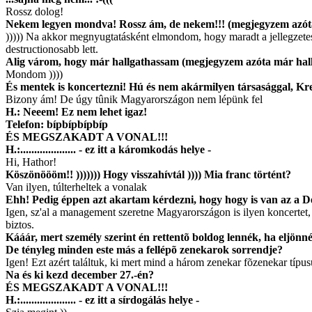
Rossz dolog!
Nekem legyen mondva! Rossz ám, de nekem!!! (megjegyzem azó
))))) Na akkor megnyugtatásként elmondom, hogy maradt a jellegzet
destructionosabb lett.
Alig várom, hogy már hallgathassam (megjegyzem azóta már hallga
Mondom ))))
És mentek is koncertezni! Hú és nem akármilyen társasággal, Kr
Bizony ám! De úgy tûnik Magyarországon nem lépünk fel
H.: Neeem! Ez nem lehet igaz!
Telefon: bípbípbípbíp
ÉS MEGSZAKADT A VONAL!!!
H.:.................... - ez itt a káromkodás helye -
Hi, Hathor!
Köszönöööm!! ))))))) Hogy visszahívtál )))) Mia franc történt?
Van ilyen, túlterheltek a vonalak
Ehh! Pedig éppen azt akartam kérdezni, hogy hogy is van az a 
Igen, sz'al a management szeretne Magyarországon is ilyen koncertet
biztos.
Kááár, mert személy szerint én rettentõ boldog lennék, ha eljö
De tényleg minden este más a fellépõ zenekarok sorrendje?
Igen! Ezt azért találtuk, ki mert mind a három zenekar fõzenekar típu
Na és ki kezd december 27.-én?
ÉS MEGSZAKADT A VONAL!!!
H.:.................... - ez itt a sírdogálás helye -