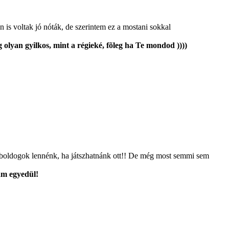
s voltak jó nóták, de szerintem ez a mostani sokkal
olyan gyilkos, mint a régieké, fõleg ha Te mondod ))))
n boldogok lennénk, ha játszhatnánk ott!! De még most semmi sem
ám egyedül!