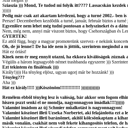
Szia megint ))
Sziaszia ))) Mond, Te tudod mi folyik itt???? Lassacskán kezdek
))))))
Pedig már csak azt akartam kérdezni, hogy a turné 2002.- ben is 
Persze! Decemberben kezdõdik a turné, január, február biztos a turné 
Egyenlõre nem lehet még tudni pontosan a helyszineket és a dát
Nem, még nem, annyi már viszont biztos, hogy Csehországban és Leng
GYERTEK!
Ez attól függ, hogy a magyar promoterünk szervez- e nekünk koncert
Oh, de jó lenne!! De ha ide nem is jöttök, szerintem megindul a 
Hát ez óriási!
Kinek nem ér meg ennyit utazni, ha ekkora kiválóságok zúznak 
Végülis a három legnagyobb német trashbanda egyszerre ))) Szerinte
Ezt tekintem én finálénak ))))
Király!)))) Ha tényleg eljösz, ugyan ugorj már be hozzánk! )))
Tényleg???
Aha )))
Hát ez király!!!!! )))Köszönöm!!!!!!!!!!!!!! )))))))))))))
Remélem ebbõl tényleg lesz is valóság, bár akkor sem fogom elhinn
hiszen pszzt senki el ne mondja, nagyonnagyon imádlak!!!!))))))
Valamint imádom az új Schmier mûalkotást is nagyonnagyon!
Valamint köszönet illeti Uzseka Norbertet, aki felajánlotta ezt a l
Valamint köszönet illeti baránõmet, akitõl kölcsönkaptam a kiha
másik vonalán, csakhát nem volt fekete kihangosítós telefon, de há