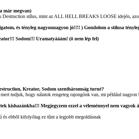
ta már megvan)
es Destruction stílus, mint az ALL HELL BREAKS LOOSE idején, azon i
tom, és tényleg nagyonnagyon jó!!!! ) Gondolom a stílusa tényleg 
eator!!! Sodom!!! Uramatyááám! (õ nem lép fel)
Destruction, Kreator, Sodom szentháromság turné?
, mert tudjuk, hogy nálatok rengeteg rajongónk van, mi például nagyo
nnétek kishazánkba!!! Megjegyzem ezzel a véleménnyel nem vagyok 
sú és ebbõl kifolyólag ez tûnt a legjobb megoldásnak