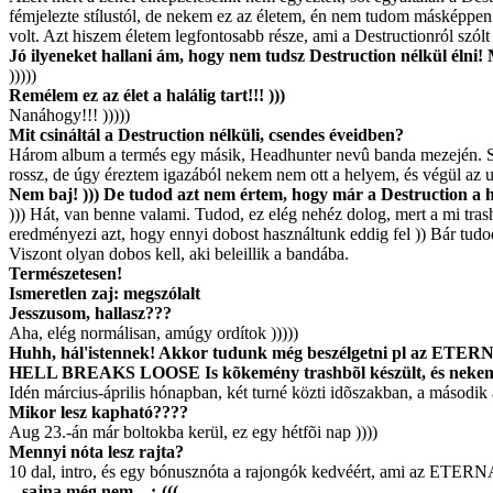
fémjelezte stílustól, de nekem ez az életem, én nem tudom másképpen c
volt. Azt hiszem életem legfontosabb része, ami a Destructionról szólt 
Jó ilyeneket hallani ám, hogy nem tudsz Destruction nélkül élni!
)))))
Remélem ez az élet a halálig tart!!! )))
Nanáhogy!!! )))))
Mit csináltál a Destruction nélküli, csendes éveidben?
Három album a termés egy másik, Headhunter nevû banda mezején. Stí
rossz, de úgy éreztem igazából nekem nem ott a helyem, és végül az ut
Nem baj! ))) De tudod azt nem értem, hogy már a Destruction a 
))) Hát, van benne valami. Tudod, ez elég nehéz dolog, mert a mi tras
eredményezi azt, hogy ennyi dobost használtunk eddig fel )) Bár tudo
Viszont olyan dobos kell, aki beleillik a bandába.
Természetesen!
Ismeretlen zaj: megszólalt
Jesszusom, hallasz???
Aha, elég normálisan, amúgy ordítok )))))
Huhh, hál'istennek! Akkor tudunk még beszélgetni pl az ETER
HELL BREAKS LOOSE Is kõkemény trashbõl készült, és nekem úgy t
Idén március-április hónapban, két turné közti idõszakban, a második
Mikor lesz kapható????
Aug 23.-án már boltokba kerül, ez egy hétfõi nap ))))
Mennyi nóta lesz rajta?
10 dal, intro, és egy bónusznóta a rajongók kedvéért, ami az ET
...sajna még nem... :-(((