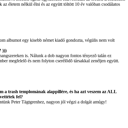
az életem nélkül élni és az együtt töltött 10 év valóban csodálatos
rom albumot egy kisebb német kiadó gondozta, végülis nem volt
 )))
a hangszereken is. Nálunk a dob nagyon fontos tényezõ talán ez
ber megfelelõ és nem folyton cserélõdõ társakkal zenéljen együtt.
a trash templomának alappillére, és ha azt veszem az ALL
ettétek fel?
entünk Peter Tägtgrenhez, nagyon jól végzi a dolgát amúgy!