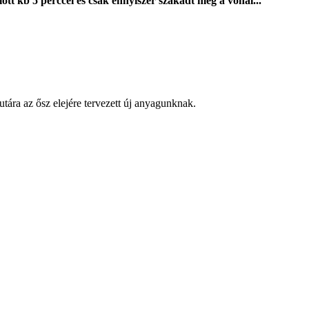
lõtt kb 5 perccel és csak ennyiszer szakadt meg a vonal...
ára az ősz elejére tervezett új anyagunknak.