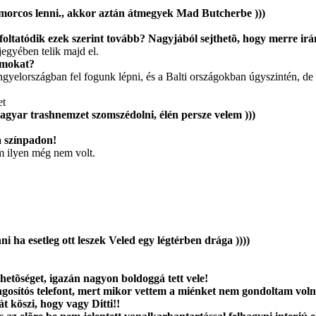
 morcos lenni., akkor aztán átmegyek Mad Butcherbe )))
foltatódik ezek szerint tovább? Nagyjából sejthetõ, hogy merre ir
jegyében telik majd el.
umokat?
yelországban fel fogunk lépni, és a Balti országokban úgyszintén, d
et
magyar trashnemzet szomszédolni, élén persze velem )))
a színpadon!
m ilyen még nem volt.
i ha esetleg ott leszek Veled egy légtérben drága ))))
ehetõséget, igazán nagyon boldoggá tett vele!
ngosítós telefont, mert mikor vettem a miénket nem gondoltam vol
t köszi, hogy vagy Ditti!!