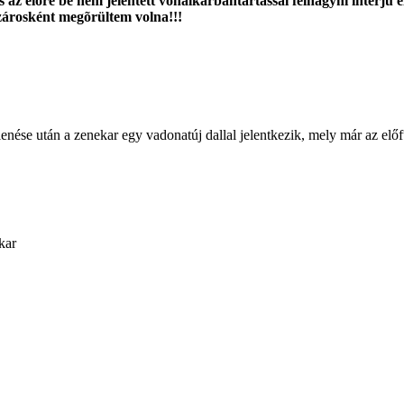
 az elõre be nem jelentett vonalkarbantartással felhagyni interjú e
zárosként megõrültem volna!!!
e után a zenekar egy vadonatúj dallal jelentkezik, mely már az előfut
kar