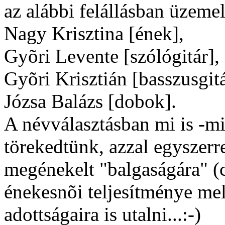
az alábbi felállásban üzemel
Nagy Krisztina [ének],
Gyõri Levente [szólógitár],
Gyõri Krisztián [basszusgitá
Józsa Balázs [dobok].
A névválasztásban mi is -mi
törekedtünk, azzal egyszerr
megénekelt "balgaságára" (c
énekesnõi teljesítménye mel
adottságaira is utalni...:-)