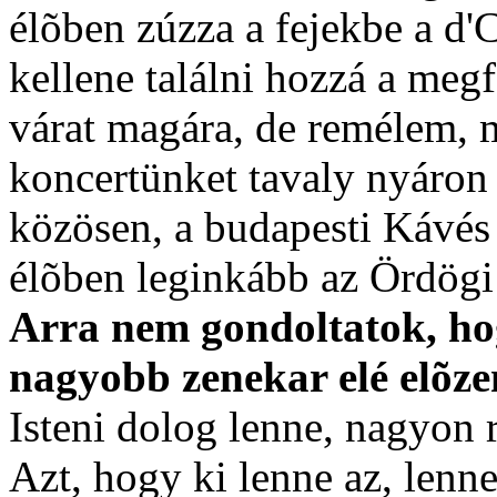
élõben zúzza a fejekbe a d'
kellene találni hozzá a meg
várat magára, de remélem, 
koncertünket tavaly nyáro
közösen, a budapesti Kávés 
élõben leginkább az Ördögi 
Arra nem gondoltatok, ho
nagyobb zenekar elé elõz
Isteni dolog lenne, nagyon
Azt, hogy ki lenne az, lenn