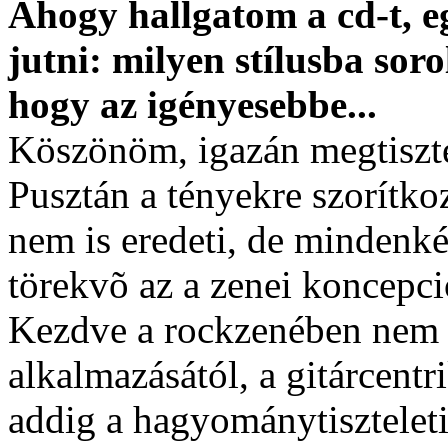
Ahogy hallgatom a cd-t, 
jutni: milyen stílusba sor
hogy az igényesebbe...
Köszönöm, igazán megtiszte
Pusztán a tényekre szorítko
nem is eredeti, de mindenk
törekvõ az a zenei koncepci
Kezdve a rockzenében nem 
alkalmazásától, a gitárcent
addig a hagyománytisztelet