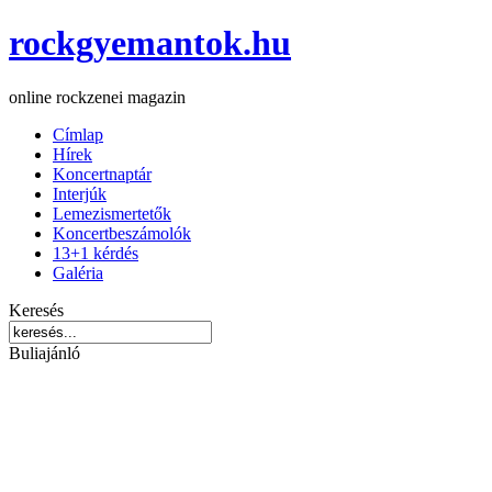
rockgyemantok.hu
online rockzenei magazin
Címlap
Hírek
Koncertnaptár
Interjúk
Lemezismertetők
Koncertbeszámolók
13+1 kérdés
Galéria
Keresés
Buliajánló