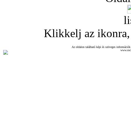
l
Klikkelj az ikonra, 
Az oldalon található képi és szöveges információk 
www.roc