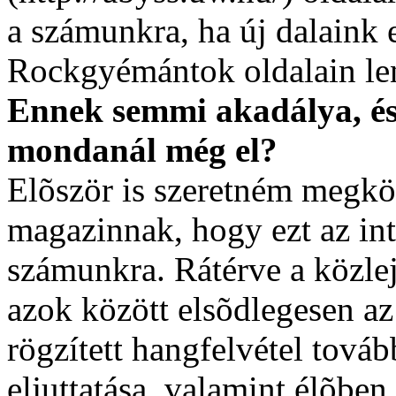
a számunkra, ha új dalaink 
Rockgyémántok oldalain len
Ennek semmi akadálya, és
mondanál még el?
Elõször is szeretném megk
magazinnak, hogy ezt az inte
számunkra. Rátérve a közle
azok között elsõdlegesen az 
rögzített hangfelvétel tová
eljuttatása, valamint élõben