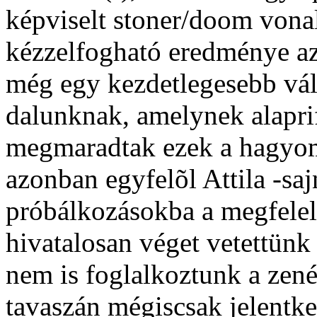
képviselt stoner/doom vona
kézzelfogható eredménye az 
még egy kezdetlegesebb vál
dalunknak, amelynek alaprif
megmaradtak ezek a hagyom
azonban egyfelõl Attila -saj
próbálkozásokba a megfelel
hivatalosan véget vetettünk
nem is foglalkoztunk a zen
tavaszán mégiscsak jelentke