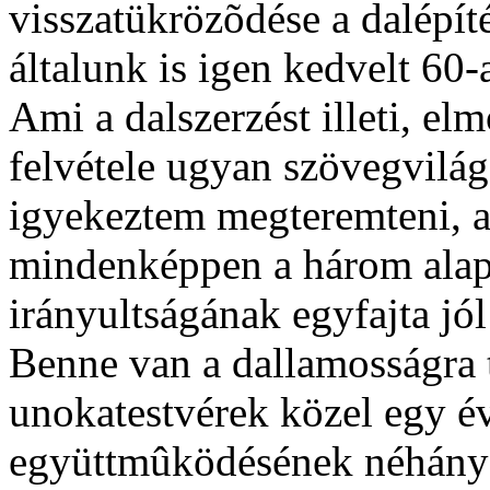
visszatükrözõdése a dalépíté
általunk is igen kedvelt 60
Ami a dalszerzést illeti, e
felvétele ugyan szövegvilá
igyekeztem megteremteni, 
mindenképpen a három alap
irányultságának egyfajta jól
Benne van a dallamosságra 
unokatestvérek közel egy év
együttmûködésének néhány 