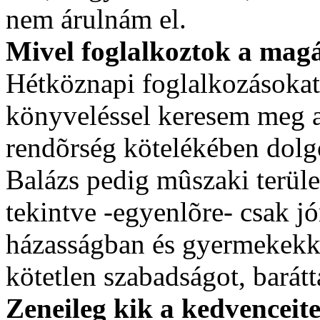
nem árulnám el.
Mivel foglalkoztok a mag
Hétköznapi foglalkozásokat
könyveléssel keresem meg a
rendõrség kötelékében dolgo
Balázs pedig mûszaki terüle
tekintve -egyenlõre- csak 
házasságban és gyermekekke
kötetlen szabadságot, barátt
Zeneileg kik a kedvenceit