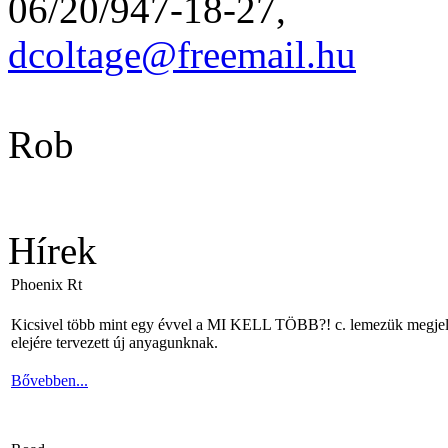
06/20/947-18-27,
dcoltage@freemail.hu
Rob
Hírek
Phoenix Rt
Kicsivel több mint egy évvel a MI KELL TÖBB?! c. lemezük megjelené
elejére tervezett új anyagunknak.
Bővebben...