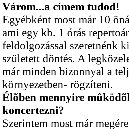
Várom...a címem tudod!
Egyébként most már 10 öná
ami egy kb. 1 órás repertoá
feldolgozással szeretnénk k
született döntés. A legközel
már minden bizonnyal a telj
környezetben- rögzíteni.
Élõben mennyire mûködõk
koncertezni?
Szerintem most már megéret