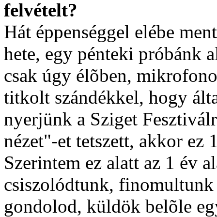
felvételt?
Hát éppenséggel elébe ment
hete, egy pénteki próbánk al
csak úgy élõben, mikrofonok
titkolt szándékkel, hogy ált
nyerjünk a Sziget Fesztivál
nézet"-et tetszett, akkor e
Szerintem ez alatt az 1 év a
csiszolódtunk, finomultunk 
gondolod, küldök belõle eg