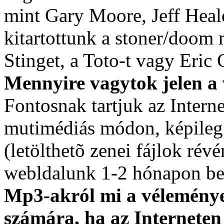
mint Gary Moore, Jeff Heal
kitartottunk a stoner/doom 
Stinget, a Toto-t vagy Eric 
Mennyire vagytok jelen a
Fontosnak tartjuk az Intern
mutimédiás módon, képileg 
(letölthetõ zenei fájlok révé
webldalunk 1-2 hónapon belü
Mp3-akról mi a véleménye
számára, ha az Interneten