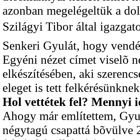
azonban megelégeltük a dol
Szilágyi Tibor által igazga
Senkeri Gyulát, hogy vend
Egyéni nézet címet viselõ 
elkészítésében, aki szerencs
eleget is tett felkérésünknek
Hol vettétek fel? Mennyi i
Ahogy már említettem, Gyus
négytagú csapattá bõvülve 2