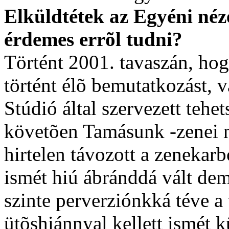
Elküldtétek az Egyéni néz
érdemes errõl tudni?
Történt 2001. tavaszán, ho
történt élõ bemutatkozást, 
Stúdió által szervezett tehe
követõen Tamásunk -zenei 
hirtelen távozott a zenekar
ismét hiú ábránddá vált dem
szinte perverziónkká téve a
ütõshiánnyal kellett ismét 