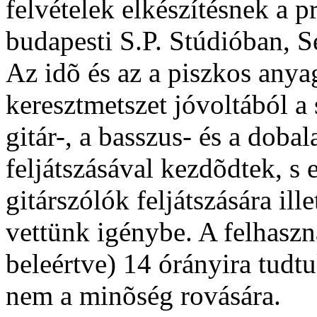
felvételek elkészítésnek a 
budapesti S.P. Stúdióban, Se
Az idõ és az a piszkos anya
keresztmetszet jóvoltából a
gitár-, a basszus- és a doba
feljátszásával kezdõdtek, s
gitárszólók feljátszására il
vettünk igénybe. A felhaszná
beleértve) 14 órányira tudtu
nem a minõség rovására.