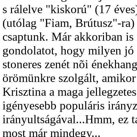
s rálelve "kiskorú" (17 éves
(utólag "Fiam, Brútusz"-ra)
csaptunk. Már akkoriban is
gondolatot, hogy milyen jó 
stoneres zenét nõi énekhang
örömünkre szolgált, amikor
Krisztina a maga jellegzete
igényesebb populáris irányz
irányultságával...Hmm, ez t
most már mindegy...