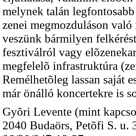
melynek talán legfontosabb 
zenei megmozduláson való r
veszünk bármilyen felkérést
fesztiválról vagy elõzeneka
megfelelõ infrastruktúra (ze
Remélhetõleg lassan saját e
már önálló koncertekre is so
Gyõri Levente (mint kapcsol
2040 Budaörs, Petõfi S. u. 3