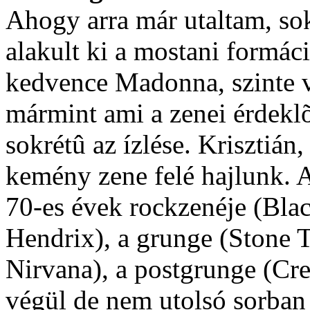
Ahogy arra már utaltam, so
alakult ki a mostani formáci
kedvence Madonna, szinte v
mármint ami a zenei érdeklõd
sokrétû az ízlése. Krisztián
kemény zene felé hajlunk. A
70-es évek rockzenéje (Bla
Hendrix), a grunge (Stone T
Nirvana), a postgrunge (Cree
végül de nem utolsó sorban 