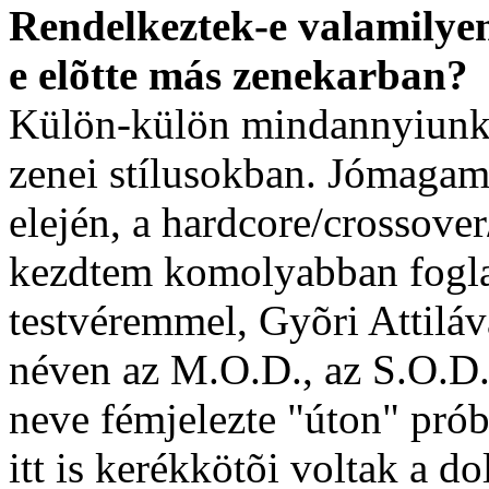
Rendelkeztek-e valamilyen
e elõtte más zenekarban?
Külön-külön mindannyiunk 
zenei stílusokban. Jómagam
elején, a hardcore/crossove
kezdtem komolyabban foglal
testvéremmel, Gyõri Attiláv
néven az M.O.D., az S.O.D.,
neve fémjelezte "úton" pró
itt is kerékkötõi voltak a 