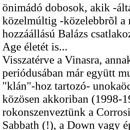
önimádó dobosok, akik -ált
közelmúltig -közelebbrõl a
hozzáállású Balázs csatlako
Age életét is...
Visszatérve a Vinasra, anna
periódusában már együtt mu
"klán"-hoz tartozó- unokaöc
közösen akkoriban (1998-1
rokonszenveztünk a Corrosi
Sabbath (!), a Down vagy é