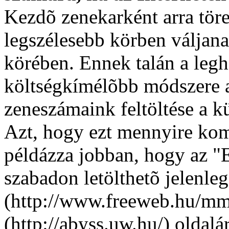
Kezdõ zenekarként arra töre
legszélesebb körben váljana
körében. Ennek talán a leg
költségkímélõbb módszere 
zeneszámaink feltöltése a k
Azt, hogy ezt mennyire ko
példázza jobban, hogy az "E
szabadon letölthetõ jelenl
(http://www.freeweb.hu/mm
(http://abyss.uw.hu/) oldalá