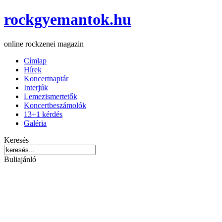
rockgyemantok.hu
online rockzenei magazin
Címlap
Hírek
Koncertnaptár
Interjúk
Lemezismertetők
Koncertbeszámolók
13+1 kérdés
Galéria
Keresés
Buliajánló