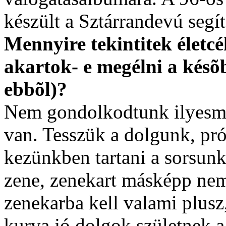
készült a Sztárrandevú seg
Mennyire tekintitek életcé
akartok- e megélni a késõ
ebbõl)?
Nem gondolkodtunk ilyesmin
van. Tesszük a dolgunk, pr
kezünkben tartani a sorsun
zene, zenekart másképp nem 
zenekarba kell valami plusz,
kurva jó dolgok születnek a