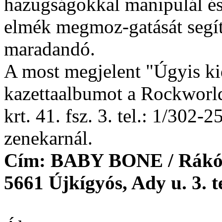
hazugságokkal manipulál és
elmék megmoz-gatását segíti
maradandó.
A most megjelent "Úgyis k
kazettaalbumot a Rockworld 
krt. 41. fsz. 3. tel.: 1/302
zenekarnál.
Cím: BABY BONE / Rákóc
5661 Újkígyós, Ady u. 3. t