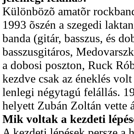
Különbözõ amatõr rockband
1993 õszén a szegedi laktan
banda (gitár, basszus, és do
basszusgitáros, Medovarszk
a dobosi poszton, Ruck Rób
kezdve csak az éneklés volt 
lenlegi négytagú felállás. 
helyett Zubán Zoltán vette á
Mik voltak a kezdeti lépés
A kezdeti lépések persze a h