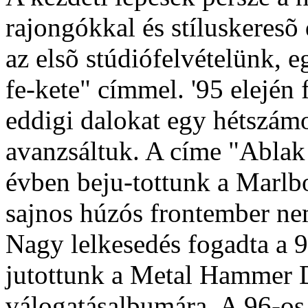
rajongókkal és stíluskeresõ
az elsõ stúdiófelvételünk,
fe-kete" címmel. '95 elején f
eddigi dalokat egy hétszámo
avanzsáltuk. A címe "Ablak
évben beju-tottunk a Marlb
sajnos húzós frontember ne
Nagy lelkesedés fogadta a 95
jutottunk a Metal Hammer D
válogatásalbumára. A 96-os g