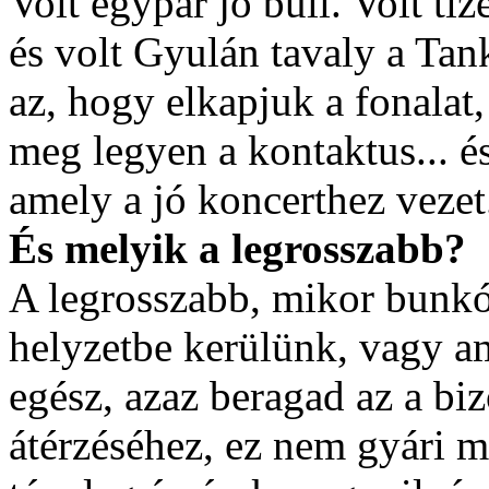
Volt egypár jó buli. Volt tiz
és volt Gyulán tavaly a Tan
az, hogy elkapjuk a fonalat
meg legyen a kontaktus... és
amely a jó koncerthez vezet
És melyik a legrosszabb?
A legrosszabb, mikor bunkó 
helyzetbe kerülünk, vagy a
egész, azaz beragad az a bi
átérzéséhez, ez nem gyári m