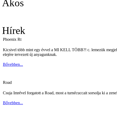
Ákos
Hírek
Phoenix Rt
Kicsivel több mint egy évvel a MI KELL TÖBB?! c. lemezük megjelené
elejére tervezett új anyagunknak.
Bővebben...
Road
Csuja Imrével forgatott a Road, most a turnécuccait sorsolja ki a zene
Bővebben...