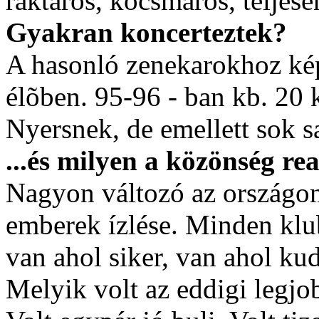
raktáros, kocsmáros, teljese
Gyakran koncerteztek?
A hasonló zenekarokhoz kép
élõben. 95-96 - ban kb. 20 
Nyersnek, de emellett sok sa
...és milyen a közönség re
Nagyon változó az országon 
emberek ízlése. Minden klu
van ahol siker, van ahol ku
Melyik volt az eddigi legjo