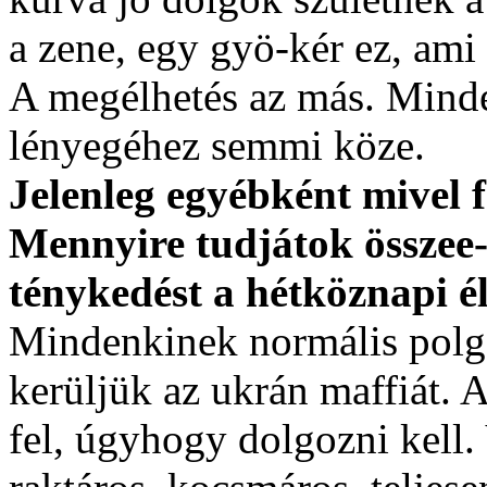
a zene, egy gyö-kér ez, ami
A megélhetés az más. Minde
lényegéhez semmi köze.
Jelenleg egyébként mivel f
Mennyire tudjátok összee-
ténykedést a hétköznapi é
Mindenkinek normális polgá
kerüljük az ukrán maffiát. 
fel, úgyhogy dolgozni kell. 