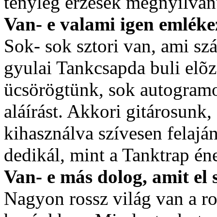
tényleg érzések megnyilván
Van- e valami igen emlékez
Sok- sok sztori van, ami sz
gyulai Tankcsapda buli elõ
ücsörögtünk, sok autogramo
aláírást. Akkori gitárosunk
kihasználva szívesen felajá
dedikál, mint a Tanktrap é
Van- e más dolog, amit el
Nagyon rossz világ van a r