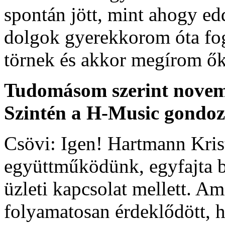
spontán jött, mint ahogy e
dolgok gyerekkorom óta fog
törnek és akkor megírom ők
Tudomásom szerint novemb
Szintén a H-Music gondo
Csövi: Igen! Hartmann Krist
együttműködünk, egyfajta ba
üzleti kapcsolat mellett. A
folyamatosan érdeklődött, h