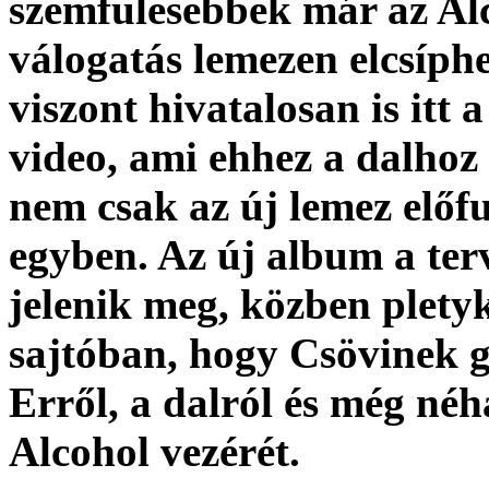
szemfülesebbek már az Alc
válogatás lemezen elcsíphe
viszont hivatalosan is itt 
video, ami ehhez a dalhoz 
nem csak az új lemez előf
egyben. Az új album a te
jelenik
meg, közben plety
sajtóban, hogy Csövinek 
Erről, a dalról és még né
Alcohol vezérét.