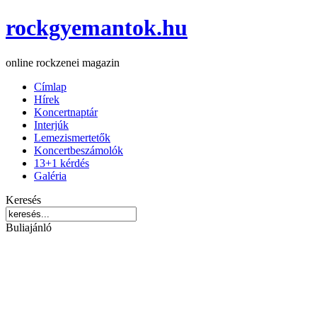
rockgyemantok.hu
online rockzenei magazin
Címlap
Hírek
Koncertnaptár
Interjúk
Lemezismertetők
Koncertbeszámolók
13+1 kérdés
Galéria
Keresés
Buliajánló