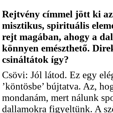
Rejtvény címmel jött ki az
misztikus, spirituális elem
rejt magában, ahogy a dal
könnyen emészthető. Dire
csináltátok így?
Csövi: Jól látod. Ez egy el
’köntösbe’ bújtatva. Az, ho
mondanám, mert nálunk spo
dallamokra figyeltünk. A szö