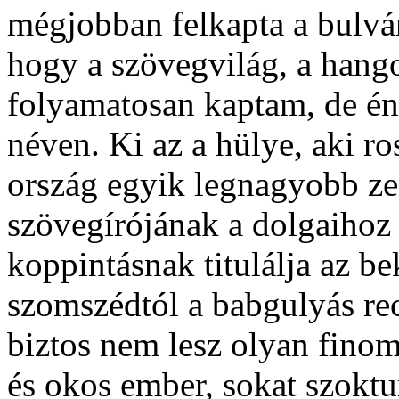
mégjobban felkapta a bulvár
hogy a szövegvilág, a hang
folyamatosan kaptam, de én
néven. Ki az a hülye, aki ro
ország egyik legnagyobb ze
szövegírójának a dolgaihoz 
koppintásnak titulálja az bek
szomszédtól a babgulyás rec
biztos nem lesz olyan fino
és okos ember, sokat szokt